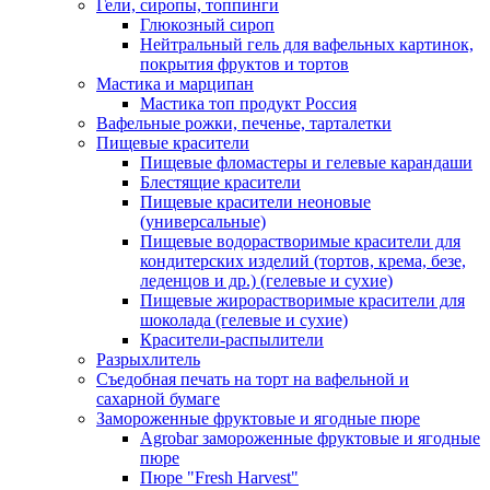
Гели, сиропы, топпинги
Глюкозный сироп
Нейтральный гель для вафельных картинок,
покрытия фруктов и тортов
Мастика и марципан
Мастика топ продукт Россия
Вафельные рожки, печенье, тарталетки
Пищевые красители
Пищевые фломастеры и гелевые карандаши
Блестящие красители
Пищевые красители неоновые
(универсальные)
Пищевые водорастворимые красители для
кондитерских изделий (тортов, крема, безе,
леденцов и др.) (гелевые и сухие)
Пищевые жирорастворимые красители для
шоколада (гелевые и сухие)
Красители-распылители
Разрыхлитель
Съедобная печать на торт на вафельной и
сахарной бумаге
Замороженные фруктовые и ягодные пюре
Agrobar замороженные фруктовые и ягодные
пюре
Пюре "Fresh Harvest"