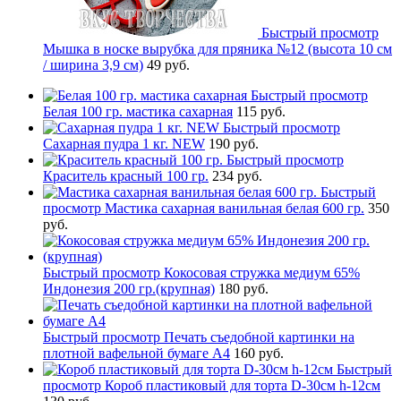
Быстрый просмотр
Мышка в носке вырубка для пряника №12 (высота 10 см
/ ширина 3,9 см)
49 руб.
Быстрый просмотр
Белая 100 гр. мастика сахарная
115 руб.
Быстрый просмотр
Сахарная пудра 1 кг. NEW
190 руб.
Быстрый просмотр
Краситель красный 100 гр.
234 руб.
Быстрый
просмотр
Мастика сахарная ванильная белая 600 гр.
350
руб.
Быстрый просмотр
Кокосовая стружка медиум 65%
Индонезия 200 гр.(крупная)
180 руб.
Быстрый просмотр
Печать съедобной картинки на
плотной вафельной бумаге А4
160 руб.
Быстрый
просмотр
Короб пластиковый для торта D-30см h-12см