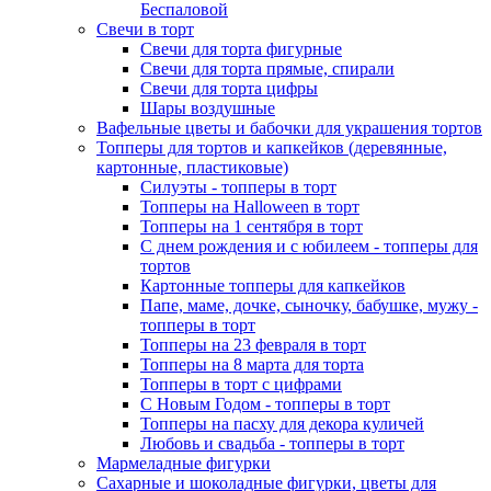
Беспаловой
Свечи в торт
Свечи для торта фигурные
Свечи для торта прямые, спирали
Свечи для торта цифры
Шары воздушные
Вафельные цветы и бабочки для украшения тортов
Топперы для тортов и капкейков (деревянные,
картонные, пластиковые)
Силуэты - топперы в торт
Топперы на Halloween в торт
Топперы на 1 сентября в торт
С днем рождения и с юбилеем - топперы для
тортов
Картонные топперы для капкейков
Папе, маме, дочке, сыночку, бабушке, мужу -
топперы в торт
Топперы на 23 февраля в торт
Топперы на 8 марта для торта
Топперы в торт с цифрами
С Новым Годом - топперы в торт
Топперы на пасху для декора куличей
Любовь и свадьба - топперы в торт
Мармеладные фигурки
Сахарные и шоколадные фигурки, цветы для