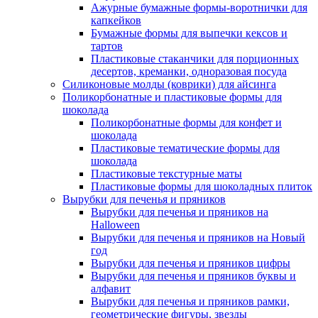
Ажурные бумажные формы-воротнички для
капкейков
Бумажные формы для выпечки кексов и
тартов
Пластиковые стаканчики для порционных
десертов, креманки, одноразовая посуда
Силиконовые молды (коврики) для айсинга
Поликорбонатные и пластиковые формы для
шоколада
Поликорбонатные формы для конфет и
шоколада
Пластиковые тематические формы для
шоколада
Пластиковые текстурные маты
Пластиковые формы для шоколадных плиток
Вырубки для печенья и пряников
Вырубки для печенья и пряников на
Halloween
Вырубки для печенья и пряников на Новый
год
Вырубки для печенья и пряников цифры
Вырубки для печенья и пряников буквы и
алфавит
Вырубки для печенья и пряников рамки,
геометрические фигуры, звезды