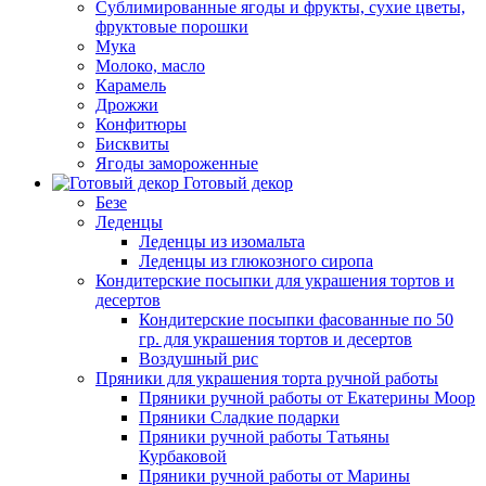
Сублимированные ягоды и фрукты, сухие цветы,
фруктовые порошки
Мука
Молоко, масло
Карамель
Дрожжи
Конфитюры
Бисквиты
Ягоды замороженные
Готовый декор
Безе
Леденцы
Леденцы из изомальта
Леденцы из глюкозного сиропа
Кондитерские посыпки для украшения тортов и
десертов
Кондитерские посыпки фасованные по 50
гр. для украшения тортов и десертов
Воздушный рис
Пряники для украшения торта ручной работы
Пряники ручной работы от Екатерины Моор
Пряники Сладкие подарки
Пряники ручной работы Татьяны
Курбаковой
Пряники ручной работы от Марины