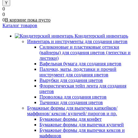
0
0
0
В корзине
пока
пусто
Каталог товаров
Кондитерский инвентарь
Инвентарь и инструменты для создания цветов
Силиконовые и пластиковые оттиски
(вайнеры) для создания цветов (лепестки и
листики)
Вафельная бумага для создания цветов
Палочки, маты, подставки и прочий
инструмент для создания цветов
Вырубки для создания цветов
Флористическая тейп лента для создания
цветов
Проволока для создания цветов
Тычинки для создания цветов
Бумажные формы для выпечки капкейков/
маффинов/ кексов/ куличей/ пирогов и пр.
Бумажные формы для конфет
Бумажные формы для выпечки куличей
Бумажные формы для выпечки кексов и
маффинов