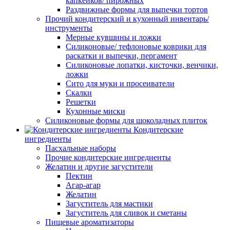
капкейков/ пирожных
Раздвижные формы для выпечки тортов
Прочий кондитерский и кухонный инвентарь/
инструменты
Мерные кувшины и ложки
Силиконовые/ тефлоновые коврики для
раскатки и выпечки, пергамент
Силиконовые лопатки, кисточки, венчики,
ложки
Сито для муки и просеиватели
Скалки
Решетки
Кухонные миски
Силиконовые формы для шоколадных плиток
Кондитерские
ингредиенты
Пасхальные наборы
Прочие кондитерские ингредиенты
Желатин и другие загустители
Пектин
Агар-агар
Желатин
Загуститель для мастики
Загуститель для сливок и сметаны
Пищевые ароматизаторы