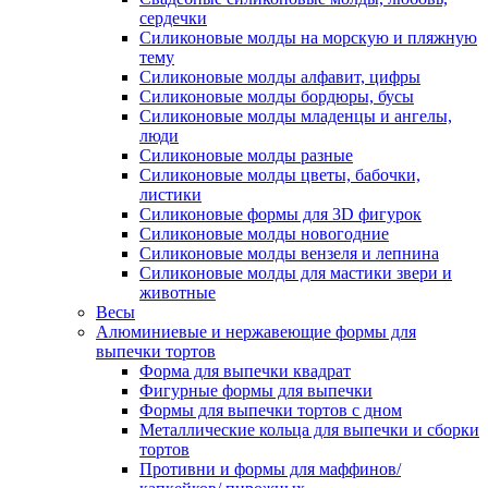
сердечки
Силиконовые молды на морскую и пляжную
тему
Силиконовые молды алфавит, цифры
Силиконовые молды бордюры, бусы
Силиконовые молды младенцы и ангелы,
люди
Силиконовые молды разные
Силиконовые молды цветы, бабочки,
листики
Силиконовые формы для 3D фигурок
Силиконовые молды новогодние
Силиконовые молды вензеля и лепнина
Силиконовые молды для мастики звери и
животные
Весы
Алюминиевые и нержавеющие формы для
выпечки тортов
Форма для выпечки квадрат
Фигурные формы для выпечки
Формы для выпечки тортов с дном
Металлические кольца для выпечки и сборки
тортов
Противни и формы для маффинов/