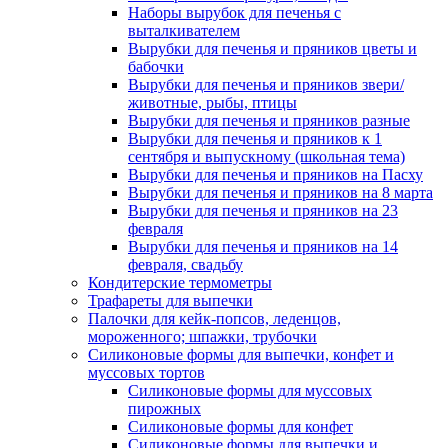
Наборы вырубок для печенья с
выталкивателем
Вырубки для печенья и пряников цветы и
бабочки
Вырубки для печенья и пряников звери/
животные, рыбы, птицы
Вырубки для печенья и пряников разные
Вырубки для печенья и пряников к 1
сентября и выпускному (школьная тема)
Вырубки для печенья и пряников на Пасху
Вырубки для печенья и пряников на 8 марта
Вырубки для печенья и пряников на 23
февраля
Вырубки для печенья и пряников на 14
февраля, свадьбу
Кондитерские термометры
Трафареты для выпечки
Палочки для кейк-попсов, леденцов,
мороженного; шпажки, трубочки
Силиконовые формы для выпечки, конфет и
муссовых тортов
Силиконовые формы для муссовых
пирожных
Силиконовые формы для конфет
Силиконовые формы для выпечки и