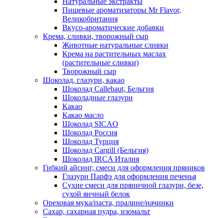
Натуральные экстракты
Пищевые ароматизаторы Mr Flavor,
Великобритания
Вкусо-ароматические добавки
Крема, сливки, творожный сыр
Животные натуральные сливки
Крема на растительных маслах
(растительные сливки)
Творожный сыр
Шоколад, глазури, какао
Шоколад Callebaut, Бельгия
Шоколадные глазури
Какао
Какао масло
Шоколад SICAO
Шоколад Россия
Шоколад Турция
Шоколад Cargill (Бельгия)
Шоколад IRCA Италия
Гибкий айсинг, смеси для оформления пряников
Глазури Парфэ для оформления печенья
Сухие смеси для пряничной глазури, безе,
сухой яичный белок
Ореховая мука/паста, пралине/начинки
Сахар, сахарная пудра, изомальт