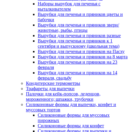
Наборы вырубок для печенья с
выталкивателем
Вырубки для печенья и пряников цветы и
бабочки
Вырубки для печенья и пряников звери/
животные, рыбы, птицы
Вырубки для печенья и пряников разные
Вырубки для печенья и пряников к 1
сентября и выпускному (школьная тема)
Вырубки для печенья и пряников на Пасху
Вырубки для печенья и пряников на 8 марта
Вырубки для печенья и пряников на 23
февраля
Вырубки для печенья и пряников на 14
февраля, свадьбу
Кондитерские термометры
Трафареты для выпечки
Палочки для кейк-попсов, леденцов,
мороженного; шпажки, трубочки
Силиконовые формы для выпечки, конфет и
муссовых тортов
Силиконовые формы для муссовых
пирожных
Силиконовые формы для конфет
Силиконовые формы для выпечки и