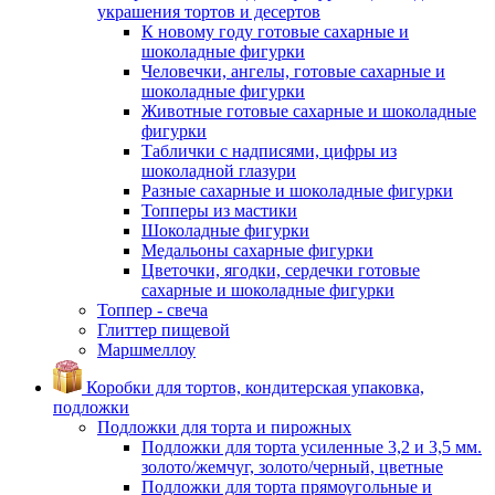
украшения тортов и десертов
К новому году готовые сахарные и
шоколадные фигурки
Человечки, ангелы, готовые сахарные и
шоколадные фигурки
Животные готовые сахарные и шоколадные
фигурки
Таблички с надписями, цифры из
шоколадной глазури
Разные сахарные и шоколадные фигурки
Топперы из мастики
Шоколадные фигурки
Медальоны сахарные фигурки
Цветочки, ягодки, сердечки готовые
сахарные и шоколадные фигурки
Топпер - свеча
Глиттер пищевой
Маршмеллоу
Коробки для тортов, кондитерская упаковка,
подложки
Подложки для торта и пирожных
Подложки для торта усиленные 3,2 и 3,5 мм.
золото/жемчуг, золото/черный, цветные
Подложки для торта прямоугольные и