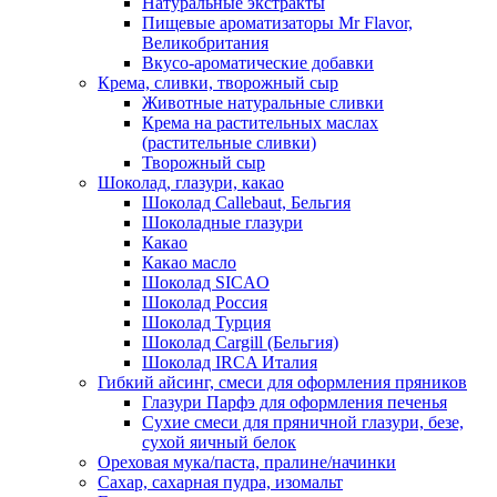
Натуральные экстракты
Пищевые ароматизаторы Mr Flavor,
Великобритания
Вкусо-ароматические добавки
Крема, сливки, творожный сыр
Животные натуральные сливки
Крема на растительных маслах
(растительные сливки)
Творожный сыр
Шоколад, глазури, какао
Шоколад Callebaut, Бельгия
Шоколадные глазури
Какао
Какао масло
Шоколад SICAO
Шоколад Россия
Шоколад Турция
Шоколад Cargill (Бельгия)
Шоколад IRCA Италия
Гибкий айсинг, смеси для оформления пряников
Глазури Парфэ для оформления печенья
Сухие смеси для пряничной глазури, безе,
сухой яичный белок
Ореховая мука/паста, пралине/начинки
Сахар, сахарная пудра, изомальт