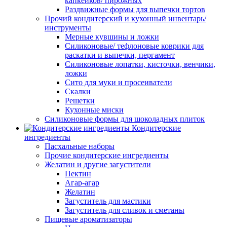
капкейков/ пирожных
Раздвижные формы для выпечки тортов
Прочий кондитерский и кухонный инвентарь/
инструменты
Мерные кувшины и ложки
Силиконовые/ тефлоновые коврики для
раскатки и выпечки, пергамент
Силиконовые лопатки, кисточки, венчики,
ложки
Сито для муки и просеиватели
Скалки
Решетки
Кухонные миски
Силиконовые формы для шоколадных плиток
Кондитерские
ингредиенты
Пасхальные наборы
Прочие кондитерские ингредиенты
Желатин и другие загустители
Пектин
Агар-агар
Желатин
Загуститель для мастики
Загуститель для сливок и сметаны
Пищевые ароматизаторы