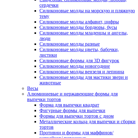
сердечки
Силиконовые молды на морскую и пляжную
тему
Силиконовые молды алфавит, цифры
Силиконовые молды бордюры, бусы
Силиконовые молды младенцы и ангелы,
люди
Силиконовые молды разные
Силиконовые молды цветы, бабочки,
листики
Силиконовые формы для 3D фигурок
Силиконовые молды новогодние
Силиконовые молды вензеля и лепнина
Силиконовые молды для мастики звери и
животные
Весы
Алюминиевые и нержавеющие формы для
выпечки тортов
Форма для выпечки квадрат
Фигурные формы для выпечки
Формы для выпечки тортов с дном
Металлические кольца для выпечки и сборки
тортов
Противни и формы для маффинов/