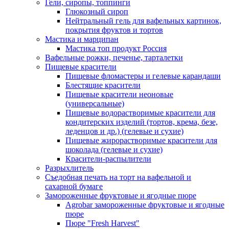
Гели, сиропы, топпинги
Глюкозный сироп
Нейтральный гель для вафельных картинок,
покрытия фруктов и тортов
Мастика и марципан
Мастика топ продукт Россия
Вафельные рожки, печенье, тарталетки
Пищевые красители
Пищевые фломастеры и гелевые карандаши
Блестящие красители
Пищевые красители неоновые
(универсальные)
Пищевые водорастворимые красители для
кондитерских изделий (тортов, крема, безе,
леденцов и др.) (гелевые и сухие)
Пищевые жирорастворимые красители для
шоколада (гелевые и сухие)
Красители-распылители
Разрыхлитель
Съедобная печать на торт на вафельной и
сахарной бумаге
Замороженные фруктовые и ягодные пюре
Agrobar замороженные фруктовые и ягодные
пюре
Пюре "Fresh Harvest"