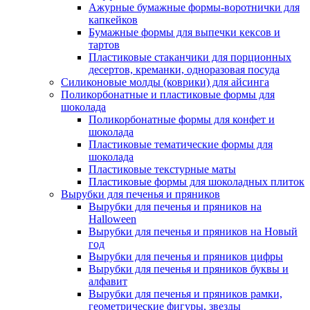
Ажурные бумажные формы-воротнички для
капкейков
Бумажные формы для выпечки кексов и
тартов
Пластиковые стаканчики для порционных
десертов, креманки, одноразовая посуда
Силиконовые молды (коврики) для айсинга
Поликорбонатные и пластиковые формы для
шоколада
Поликорбонатные формы для конфет и
шоколада
Пластиковые тематические формы для
шоколада
Пластиковые текстурные маты
Пластиковые формы для шоколадных плиток
Вырубки для печенья и пряников
Вырубки для печенья и пряников на
Halloween
Вырубки для печенья и пряников на Новый
год
Вырубки для печенья и пряников цифры
Вырубки для печенья и пряников буквы и
алфавит
Вырубки для печенья и пряников рамки,
геометрические фигуры, звезды