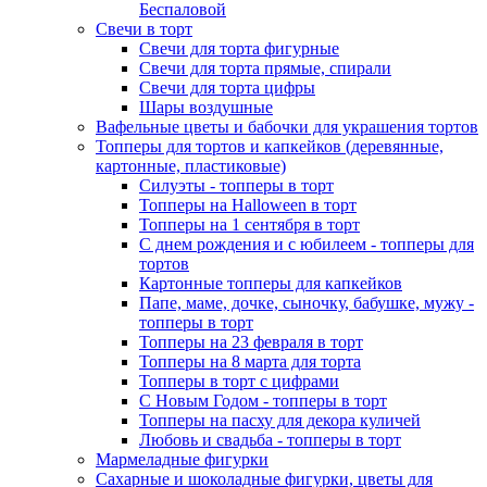
Беспаловой
Свечи в торт
Свечи для торта фигурные
Свечи для торта прямые, спирали
Свечи для торта цифры
Шары воздушные
Вафельные цветы и бабочки для украшения тортов
Топперы для тортов и капкейков (деревянные,
картонные, пластиковые)
Силуэты - топперы в торт
Топперы на Halloween в торт
Топперы на 1 сентября в торт
С днем рождения и с юбилеем - топперы для
тортов
Картонные топперы для капкейков
Папе, маме, дочке, сыночку, бабушке, мужу -
топперы в торт
Топперы на 23 февраля в торт
Топперы на 8 марта для торта
Топперы в торт с цифрами
С Новым Годом - топперы в торт
Топперы на пасху для декора куличей
Любовь и свадьба - топперы в торт
Мармеладные фигурки
Сахарные и шоколадные фигурки, цветы для