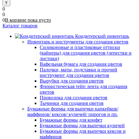
0
0
0
В корзине
пока
пусто
Каталог товаров
Кондитерский инвентарь
Инвентарь и инструменты для создания цветов
Силиконовые и пластиковые оттиски
(вайнеры) для создания цветов (лепестки и
листики)
Вафельная бумага для создания цветов
Палочки, маты, подставки и прочий
инструмент для создания цветов
Вырубки для создания цветов
Флористическая тейп лента для создания
цветов
Проволока для создания цветов
Тычинки для создания цветов
Бумажные формы для выпечки капкейков/
маффинов/ кексов/ куличей/ пирогов и пр.
Бумажные формы для конфет
Бумажные формы для выпечки куличей
Бумажные формы для выпечки кексов и
маффинов