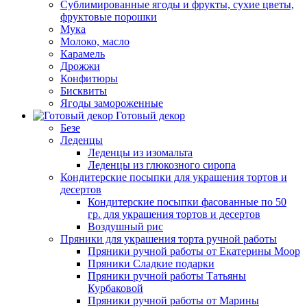
Сублимированные ягоды и фрукты, сухие цветы,
фруктовые порошки
Мука
Молоко, масло
Карамель
Дрожжи
Конфитюры
Бисквиты
Ягоды замороженные
Готовый декор
Безе
Леденцы
Леденцы из изомальта
Леденцы из глюкозного сиропа
Кондитерские посыпки для украшения тортов и
десертов
Кондитерские посыпки фасованные по 50
гр. для украшения тортов и десертов
Воздушный рис
Пряники для украшения торта ручной работы
Пряники ручной работы от Екатерины Моор
Пряники Сладкие подарки
Пряники ручной работы Татьяны
Курбаковой
Пряники ручной работы от Марины