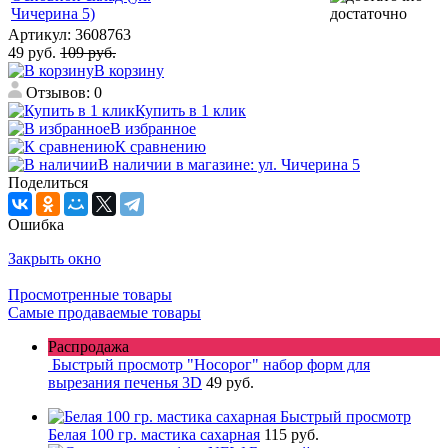
Чичерина 5)
достаточно
Артикул:
3608763
49 руб.
109 руб.
В корзину
Отзывов: 0
Купить в 1 клик
В избранное
К сравнению
В наличии в магазине: ул. Чичерина 5
Поделиться
Ошибка
Закрыть окно
Просмотренные товары
Самые продаваемые товары
Распродажа
Быстрый просмотр
"Носорог" набор форм для
вырезания печенья 3D
49 руб.
Быстрый просмотр
Белая 100 гр. мастика сахарная
115 руб.