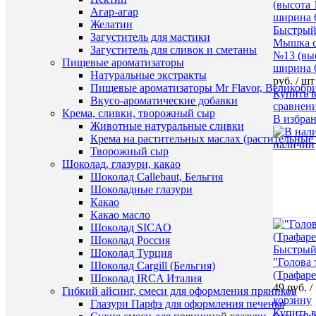
Агар-агар
Желатин
Быстрый
Загуститель для мастики
Мышка с
Загуститель для сливок и сметаны
№13 (выс
Пищевые ароматизаторы
ширина 6
Натуральные экстракты
руб.
/ шт
Пищевые ароматизаторы Mr Flavor, Великобр
Купить в
Вкусо-ароматические добавки
сравнен
Крема, сливки, творожный сыр
В избра
Животные натуральные сливки
Крема на растительных маслах (растительные
наличии
Творожный сыр
Шоколад, глазури, какао
Шоколад Callebaut, Бельгия
Шоколадные глазури
Какао
Какао масло
Шоколад SICAO
Шоколад Россия
Быстрый
Шоколад Турция
"Голова 
Шоколад Cargill (Бельгия)
(Трафар
Шоколад IRCA Италия
49 руб.
/
Гибкий айсинг, смеси для оформления пряников
корзину
Глазури Парфэ для оформления печенья
Купить в