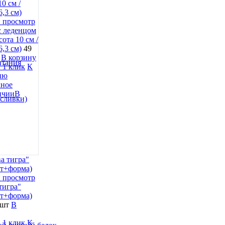
 просмотр
 леденцом
ота 10 см /
,3 см)
49
В корзину
итания
 1 клик
К
ию
нное
В
 сливки)
 просмотр
тигра"
ет+форма)
 шт
В
 1 клик
К