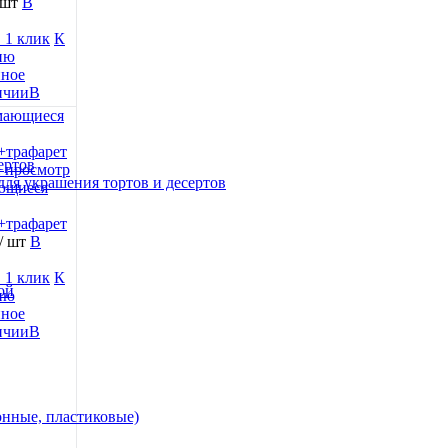
 шт
В
 1 клик
К
ию
нное
В
ертов
 просмотр
для украшения тортов и десертов
ющиеся
+трафарет
/ шт
В
 1 клик
К
ой
ию
нное
В
онные, пластиковые)