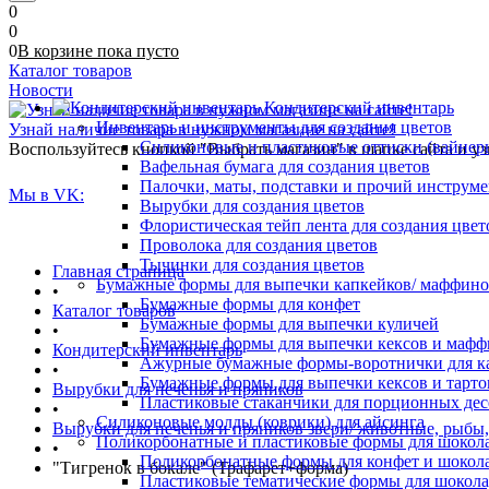
0
0
0
В корзине
пока
пусто
Каталог товаров
Новости
Кондитерский инвентарь
Инвентарь и инструменты для создания цветов
Узнай наличие товара в нужном магазине на сайте!
Силиконовые и пластиковые оттиски (вайнеры)
Воспользуйтесь кнопкой "Выбрать магазин" в шапке сайта и уз
Вафельная бумага для создания цветов
Палочки, маты, подставки и прочий инструме
Мы в VK:
Вырубки для создания цветов
Флористическая тейп лента для создания цвет
Проволока для создания цветов
Тычинки для создания цветов
Главная страница
Бумажные формы для выпечки капкейков/ маффинов/
•
Бумажные формы для конфет
Каталог товаров
Бумажные формы для выпечки куличей
•
Бумажные формы для выпечки кексов и мафф
Кондитерский инвентарь
Ажурные бумажные формы-воротнички для к
•
Бумажные формы для выпечки кексов и тарто
Вырубки для печенья и пряников
Пластиковые стаканчики для порционных десе
•
Силиконовые молды (коврики) для айсинга
Вырубки для печенья и пряников звери/ животные, рыбы
Поликорбонатные и пластиковые формы для шокол
•
Поликорбонатные формы для конфет и шокол
"Тигренок в бокале" (Трафарет+форма)
Пластиковые тематические формы для шокола