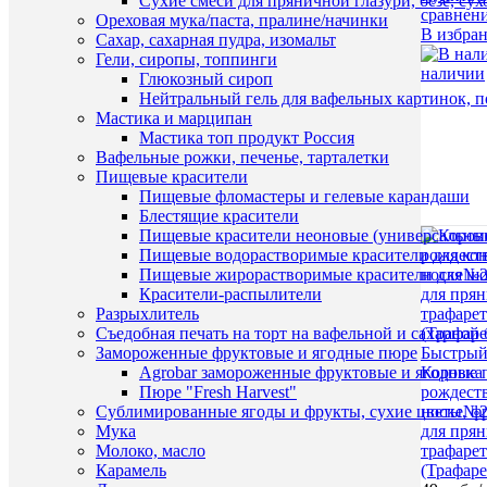
Сухие смеси для пряничной глазури, безе, су
сравнен
Ореховая мука/паста, пралине/начинки
В избра
Сахар, сахарная пудра, изомальт
Гели, сиропы, топпинги
наличии
Глюкозный сироп
Нейтральный гель для вафельных картинок, п
Мастика и марципан
Мастика топ продукт Россия
Вафельные рожки, печенье, тарталетки
Пищевые красители
Пищевые фломастеры и гелевые карандаши
Блестящие красители
Пищевые красители неоновые (универсальны
Пищевые водорастворимые красители для конди
Пищевые жирорастворимые красители для шок
Красители-распылители
Разрыхлитель
Съедобная печать на торт на вафельной и сахарной 
Быстрый
Замороженные фруктовые и ягодные пюре
Коровка
Agrobar замороженные фруктовые и ягодные 
рождест
Пюре "Fresh Harvest"
носке№2
Сублимированные ягоды и фрукты, сухие цветы, 
для прян
Мука
трафаре
Молоко, масло
(Трафаре
Карамель