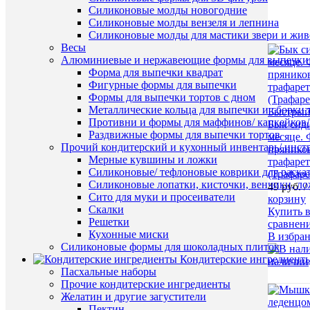
Силиконовые молды новогодние
Силиконовые молды вензеля и лепнина
Силиконовые молды для мастики звери и жи
Весы
Алюминиевые и нержавеющие формы для выпечки 
Форма для выпечки квадрат
Фигурные формы для выпечки
Формы для выпечки тортов с дном
Металлические кольца для выпечки и сборки 
Быстрый
Противни и формы для маффинов/ капкейков
Бык сид
Раздвижные формы для выпечки тортов
месяце. 
Прочий кондитерский и кухонный инвентарь/ инс
пряников
Мерные кувшины и ложки
трафаре
Силиконовые/ тефлоновые коврики для раскат
(Трафаре
Силиконовые лопатки, кисточки, венчики, л
49 руб.
/
Сито для муки и просеиватели
корзину
Скалки
Купить в
Решетки
сравнен
Кухонные миски
В избра
Силиконовые формы для шоколадных плиток
Кондитерские ингредиент
наличии
Пасхальные наборы
Прочие кондитерские ингредиенты
Желатин и другие загустители
Пектин