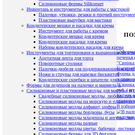
Силиконовые формы Silikomart
Инвентарь и инструменты для работы с мастикой
Палочки, утюжки, резаки и прочий инструмен
Пластиковые вырубки для мастики
Кондитерские мешки и насадки для крема
Инструмент для работы с кремом
ПО
Кондитерские мешки для крема
Кондитерские насадки для крема
Наборы кондитерских насадок для крема
Инструменты для тортированя и выравнивания (стол
Ацетатная лента для торта
Поворотные столики
Быстрый
Палочки-дюбеля для поддерживающих констр
Форма д
Ножи и струны для нарезки бисквитов
и пряни
Кондитерские скребки и шпатели для выравн
"Свинка
Формы для леденцов на палочке и мармелада
руб.
/ шт
Силиконовые и пластиковые молды для мастики и 
Купить в
Свадебные силиконовые молды, любовь, серд
сравнен
Силиконовые молды на морскую и пляжную 
В избра
Силиконовые молды алфавит, цифры
Силиконовые молды бордюры, бусы
наличии
Силиконовые молды младенцы и ангелы, люд
Силиконовые молды разные
Силиконовые молды цветы, бабочки, листики
Силиконовые формы для 3D фигурок