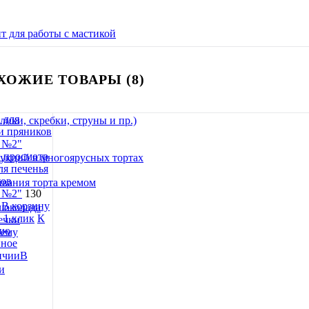
т для работы с мастикой
ХОЖИЕ ТОВАРЫ (8)
ики, скребки, струны и пр.)
 просмотр
укций в многоярусных тортах
ля печенья
ков
ивания торта кремом
 №2"
130
В корзину
шоколада
 1 клик
К
ечки
ию
тему
нное
В
и