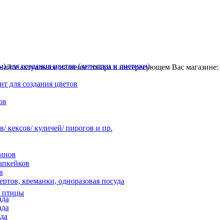
 для создания цветов (лепестки и листики)
найте актуальное наличие товара в интересующем Вас магазине: 
нт для создания цветов
ов
 кексов/ куличей/ пирогов и пр.
инов
апкейков
в
ртов, креманки, одноразовая посуда
, птицы
ада
ада
да