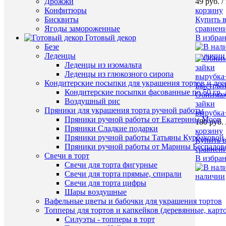
49 руб.
/
Дрожжи
корзину
Конфитюры
Купить в
Бисквиты
сравнен
Ягоды замороженные
В избра
Готовый декор
Безе
наличии
Леденцы
Леденцы из изомальта
Леденцы из глюкозного сиропа
Кондитерские посыпки для украшения тортов и дес
Быстрый
Кондитерские посыпки фасованные по 50 гр. 
Обнима
Воздушный рис
зайки
Пряники для украшения торта ручной работы
вырубка
Пряники ручной работы от Екатерины Моор
180 руб.
Пряники Сладкие подарки
корзину
Пряники ручной работы Татьяны Курбаковой
Купить в
Пряники ручной работы от Марины Беспалов
сравнен
Свечи в торт
В избра
Свечи для торта фигурные
Свечи для торта прямые, спирали
наличии
Свечи для торта цифры
Шары воздушные
Вафельные цветы и бабочки для украшения тортов
Топперы для тортов и капкейков (деревянные, карт
Силуэты - топперы в торт