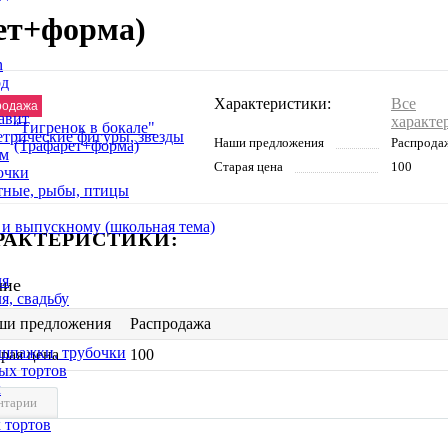
ет+форма)
n
од
Характеристики:
Все
родажа
авит
характе
етрические фигуры, звезды
Наши предложения
Распрода
ем
Старая цена
100
очки
тные, рыбы, птицы
 и выпускному (школьная тема)
РАКТЕРИСТИКИ:
ля
чие
я, свадьбу
ши предложения
Распродажа
 шпажки, трубочки
рая цена
100
ых тортов
х
нтарии
 тортов