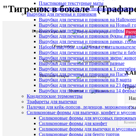
Пластиковые текстурные маты
"Тигренок в бокале" (Трафар
Пластиковые формы для шоколадных плиток
Вырубки для печенья и пряников
Вырубки для печенья и пряников на Hallowee
Вырубки для печенья и пряников на Новый г
Вырубки для печенья и пряников цифры
Вернуться в раздел
Расп
Вырубки для печенья и пряников буквы и алф
Вырубки для печенья и пряников рамки, геом
Обзор товара
Наборы вырубок для печенья с выталкивател
Вырубки для печенья и пряников цветы и баб
Вырубки для печенья и пряников звери/ живо
Характеристики
Вырубки для печенья и пряников разные
Вырубки для печенья и пряников к 1 сентября
ХА
Вырубки для печенья и пряников на Пасху
Похожие товары
Вырубки для печенья и пряников на 8 марта
Вырубки для печенья и пряников на 23 февра
Про
Вырубки для печенья и пряников на 14 феврал
Наличие
Кондитерские термометры
На
Трафареты для выпечки
Палочки для кейк-попсов, леденцов, мороженного;
Ста
Силиконовые формы для выпечки, конфет и муссов
Силиконовые формы для муссовых пирожны
Комме
Силиконовые формы для конфет
Силиконовые формы для выпечки и муссовых
Силиконовые формы для бенто тортов