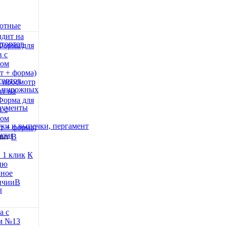
вотные
тортов
тортов
 просмотр
/ пирожных
ит на
Форма для
трументы
 с
том
ки и выпечки, пергамент
т + форма)
ожки
 шт
В
 1 клик
К
ию
нное
В
ы