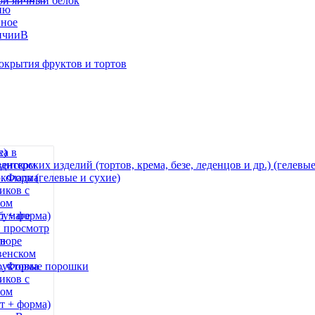
хой яичный белок
ию
нное
В
окрытия фруктов и тортов
е)
терских изделий (тортов, крема, безе, леденцов и др.) (гелевые
олада (гелевые и сухие)
бумаге
 просмотр
 в
пюре
венском
. Форма
фруктовые порошки
иков с
том
т + форма)