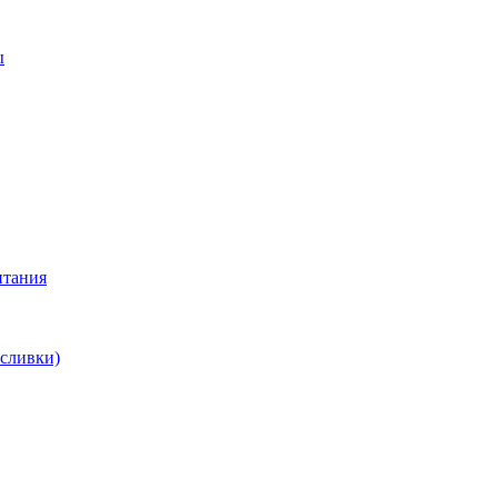
ы
итания
 сливки)