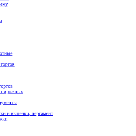
тему
и
вотные
тортов
тортов
/ пирожных
трументы
ки и выпечки, пергамент
ожки