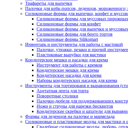
Трафареты для выпечки
Палочки для кейк-попсов, леденцов, мороженного;
Силиконовые формы для выпечки, конфет и муссов
Силиконовые формы для муссовых пирожны
Силиконовые формы для конфет
Силиконовые формы для выпечки и муссовых
Силиконовые формы для бенто тортов
Силиконовые формы Silikomart
Инвентарь и инструменты для работы с мастикой
Палочки, утюжки, резаки и прочий инструмен
Пластиковые вырубки для мастики
Кондитерские мешки и насадки для крема
Инструмент для работы с кремом
Кондитерские мешки для крема
Кондитерские насадки для крема
Наборы кондитерских насадок для крема
Инструменты для тортированя и выравнивания (стол
Ацетатная лента для торта
Поворотные столики
Палочки-дюбеля для поддерживающих констр
Ножи и струны для нарезки бисквитов
Кондитерские скребки и шпатели для выравн
Формы для леденцов на палочке и мармелада
Силиконовые и пластиковые молды для мастики и 
Свадебные силиконовые молды, любовь, серд