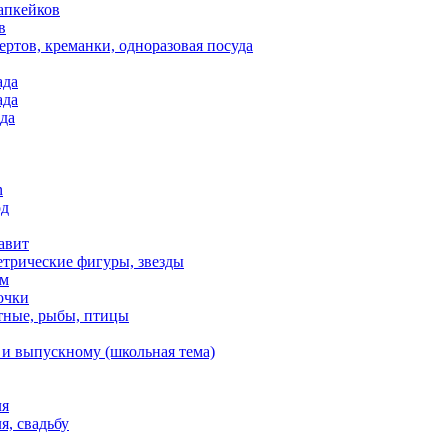
апкейков
в
ртов, креманки, одноразовая посуда
ада
ада
да
n
од
авит
етрические фигуры, звезды
ем
очки
тные, рыбы, птицы
 и выпускному (школьная тема)
ля
я, свадьбу