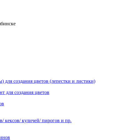
ябинске
 для создания цветов (лепестки и листики)
нт для создания цветов
ов
 кексов/ куличей/ пирогов и пр.
инов