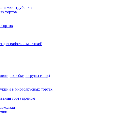
 шпажки, трубочки
ых тортов
х
 тортов
т для работы с мастикой
ики, скребки, струны и пр.)
укций в многоярусных тортах
ивания торта кремом
шоколада
ечки