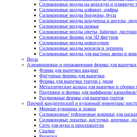
Силиконовые молды на морскую и пляжную 
Силиконовые молды алфавит, цифры
Силиконовые молды бордюры, бусы
Силиконовые молды младенцы и ангелы, люд
Силиконовые молды разные
Силиконовые молды цветы, бабочки, листики
Силиконовые формы для 3D фигурок
Силиконовые молды новогодние
Силиконовые молды вензеля и лепнина
Силиконовые молды для мастики звери и жи
Весы
Алюминиевые и нержавеющие формы для выпечки 
Форма для выпечки квадрат
Фигурные формы для выпечки
Формы для выпечки тортов с дном
Металлические кольца для выпечки и сборки 
Противни и формы для маффинов/ капкейков
Раздвижные формы для выпечки тортов
Прочий кондитерский и кухонный инвентарь/ инс
Мерные кувшины и ложки
Силиконовые/ тефлоновые коврики для раскат
Силиконовые лопатки, кисточки, венчики, л
Сито для муки и просеиватели
Скалки
Решетки