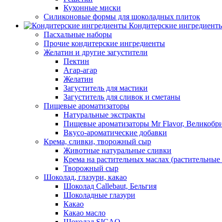
Кухонные миски
Силиконовые формы для шоколадных плиток
Кондитерские ингредиент
Пасхальные наборы
Прочие кондитерские ингредиенты
Желатин и другие загустители
Пектин
Агар-агар
Желатин
Загуститель для мастики
Загуститель для сливок и сметаны
Пищевые ароматизаторы
Натуральные экстракты
Пищевые ароматизаторы Mr Flavor, Великобр
Вкусо-ароматические добавки
Крема, сливки, творожный сыр
Животные натуральные сливки
Крема на растительных маслах (растительные
Творожный сыр
Шоколад, глазури, какао
Шоколад Callebaut, Бельгия
Шоколадные глазури
Какао
Какао масло
Шоколад SICAO