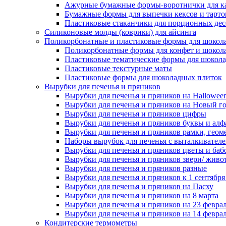
Ажурные бумажные формы-воротнички для к
Бумажные формы для выпечки кексов и тарто
Пластиковые стаканчики для порционных десе
Силиконовые молды (коврики) для айсинга
Поликорбонатные и пластиковые формы для шокол
Поликорбонатные формы для конфет и шокол
Пластиковые тематические формы для шокола
Пластиковые текстурные маты
Пластиковые формы для шоколадных плиток
Вырубки для печенья и пряников
Вырубки для печенья и пряников на Hallowee
Вырубки для печенья и пряников на Новый г
Вырубки для печенья и пряников цифры
Вырубки для печенья и пряников буквы и алф
Вырубки для печенья и пряников рамки, геом
Наборы вырубок для печенья с выталкивател
Вырубки для печенья и пряников цветы и баб
Вырубки для печенья и пряников звери/ живо
Вырубки для печенья и пряников разные
Вырубки для печенья и пряников к 1 сентября
Вырубки для печенья и пряников на Пасху
Вырубки для печенья и пряников на 8 марта
Вырубки для печенья и пряников на 23 февра
Вырубки для печенья и пряников на 14 феврал
Кондитерские термометры