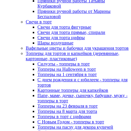
Пряники ручной работы Татьяны
Курбаковой
Пряники ручной работы от Марины
Беспаловой
Свечи в торт
Свечи для торта фигурные
Свечи для торта прямые, спирали
Свечи для торта цифры
Шары воздушные
Вафельные цветы и бабочки для украшения тортов
Топперы для тортов и капкейков (деревянные,
картонные, пластиковые)
Силуэты - топперы в торт
Топперы на Halloween в торт
Топперы на 1 сентября в торт
С днем рождения и с юбилеем - топперы для
тортов
Картонные топперы для капкейков
Папе, маме, дочке, сыночку, бабушке, мужу -
топперы в торт
Топперы на 23 февраля в торт
Топперы на 8 марта для торта
Топперы в торт с цифрами
С Новым Годом - топперы в торт
Топперы на пасху для декора куличей