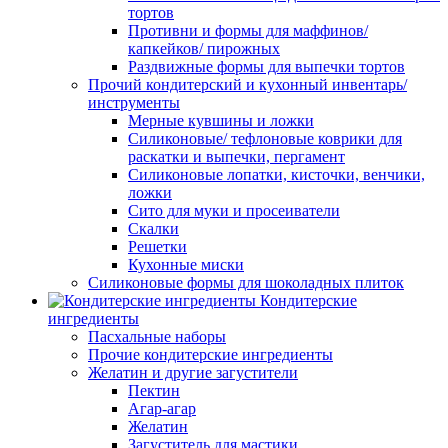
тортов
Противни и формы для маффинов/
капкейков/ пирожных
Раздвижные формы для выпечки тортов
Прочий кондитерский и кухонный инвентарь/
инструменты
Мерные кувшины и ложки
Силиконовые/ тефлоновые коврики для
раскатки и выпечки, пергамент
Силиконовые лопатки, кисточки, венчики,
ложки
Сито для муки и просеиватели
Скалки
Решетки
Кухонные миски
Силиконовые формы для шоколадных плиток
Кондитерские
ингредиенты
Пасхальные наборы
Прочие кондитерские ингредиенты
Желатин и другие загустители
Пектин
Агар-агар
Желатин
Загуститель для мастики