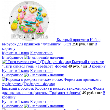
Быстрый просмотр
Набор
вырубок для пряников "Фламинго", 8 шт
250 руб.
/ шт
В
корзину
Купить в 1 клик
К сравнению
В избранное
В наличии
Быстрый просмотр
"Тигр символ года" (Трафарет+форма)
49 руб.
/ шт
В корзину
Купить в 1 клик
К сравнению
В избранное
В наличии
Быстрый просмотр
Коровка в рождественском носке. Форма
для пряников с трафаретом (Трафарет + форма)
49 руб.
/ шт
В
корзину
Купить в 1 клик
К сравнению
В избранное
В наличии