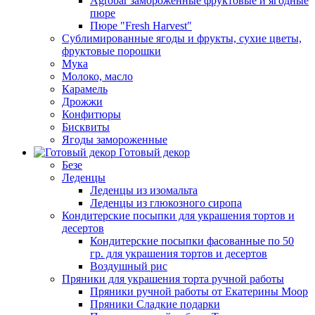
Agrobar замороженные фруктовые и ягодные
пюре
Пюре "Fresh Harvest"
Сублимированные ягоды и фрукты, сухие цветы,
фруктовые порошки
Мука
Молоко, масло
Карамель
Дрожжи
Конфитюры
Бисквиты
Ягоды замороженные
Готовый декор
Безе
Леденцы
Леденцы из изомальта
Леденцы из глюкозного сиропа
Кондитерские посыпки для украшения тортов и
десертов
Кондитерские посыпки фасованные по 50
гр. для украшения тортов и десертов
Воздушный рис
Пряники для украшения торта ручной работы
Пряники ручной работы от Екатерины Моор
Пряники Сладкие подарки