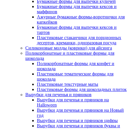
Бумажные формы для выпечки куличей
Бумажные формы для выпечки кексов и
маффинов
Ажурные бумажные формы-воротнички для
капкейков
Бумажные формы для выпечки кексов и
тартов
Пластиковые стаканчики для порционных
десертов, креманки, одноразовая посуда
Силиконовые молды (коврики) для айсинга
Поликорбонатные и пластиковые формы для
шоколада
Поликорбонатные формы для конфет и
шоколада
Пластиковые тематические формы для
шоколада
Пластиковые текстурные маты
Пластиковые формы для шоколадных плиток
Вырубки для печенья и пряников
Вырубки для печенья и пряников на
Halloween
Вырубки для печенья и пряников на Новый
год
Вырубки для печенья и пряников цифры
Вырубки для печенья и пряников буквы и