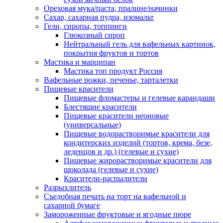
Ореховая мука/паста, пралине/начинки
Сахар, сахарная пудра, изомальт
Гели, сиропы, топпинги
Глюкозный сироп
Нейтральный гель для вафельных картинок,
покрытия фруктов и тортов
Мастика и марципан
Мастика топ продукт Россия
Вафельные рожки, печенье, тарталетки
Пищевые красители
Пищевые фломастеры и гелевые карандаши
Блестящие красители
Пищевые красители неоновые
(универсальные)
Пищевые водорастворимые красители для
кондитерских изделий (тортов, крема, безе,
леденцов и др.) (гелевые и сухие)
Пищевые жирорастворимые красители для
шоколада (гелевые и сухие)
Красители-распылители
Разрыхлитель
Съедобная печать на торт на вафельной и
сахарной бумаге
Замороженные фруктовые и ягодные пюре