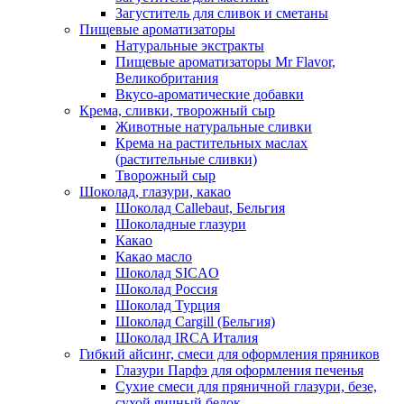
Загуститель для сливок и сметаны
Пищевые ароматизаторы
Натуральные экстракты
Пищевые ароматизаторы Mr Flavor,
Великобритания
Вкусо-ароматические добавки
Крема, сливки, творожный сыр
Животные натуральные сливки
Крема на растительных маслах
(растительные сливки)
Творожный сыр
Шоколад, глазури, какао
Шоколад Callebaut, Бельгия
Шоколадные глазури
Какао
Какао масло
Шоколад SICAO
Шоколад Россия
Шоколад Турция
Шоколад Cargill (Бельгия)
Шоколад IRCA Италия
Гибкий айсинг, смеси для оформления пряников
Глазури Парфэ для оформления печенья
Сухие смеси для пряничной глазури, безе,
сухой яичный белок