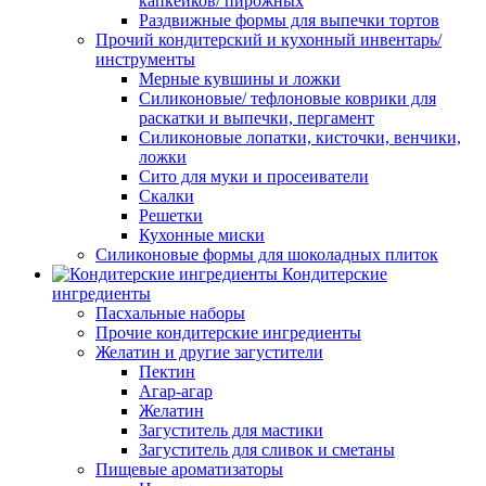
капкейков/ пирожных
Раздвижные формы для выпечки тортов
Прочий кондитерский и кухонный инвентарь/
инструменты
Мерные кувшины и ложки
Силиконовые/ тефлоновые коврики для
раскатки и выпечки, пергамент
Силиконовые лопатки, кисточки, венчики,
ложки
Сито для муки и просеиватели
Скалки
Решетки
Кухонные миски
Силиконовые формы для шоколадных плиток
Кондитерские
ингредиенты
Пасхальные наборы
Прочие кондитерские ингредиенты
Желатин и другие загустители
Пектин
Агар-агар
Желатин
Загуститель для мастики
Загуститель для сливок и сметаны
Пищевые ароматизаторы