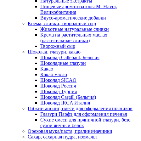
Натуральные экстракты
Пищевые ароматизаторы Mr Flavor,
Великобритания
Вкусо-ароматические добавки
Крема, сливки, творожный сыр
Животные натуральные сливки
Крема на растительных маслах
(растительные сливки)
Творожный сыр
Шоколад, глазури, какао
Шоколад Callebaut, Бельгия
Шоколадные глазури
Какао
Какао масло
Шоколад SICAO
Шоколад Россия
Шоколад Турция
Шоколад Cargill (Бельгия)
Шоколад IRCA Италия
Гибкий айсинг, смеси для оформления пряников
Глазури Парфэ для оформления печенья
Сухие смеси для пряничной глазури, безе,
сухой яичный белок
Ореховая мука/паста, пралине/начинки
Сахар, сахарная пудра, изомальт