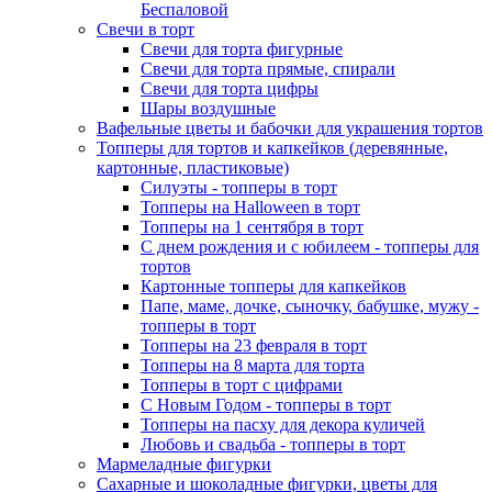
Беспаловой
Свечи в торт
Свечи для торта фигурные
Свечи для торта прямые, спирали
Свечи для торта цифры
Шары воздушные
Вафельные цветы и бабочки для украшения тортов
Топперы для тортов и капкейков (деревянные,
картонные, пластиковые)
Силуэты - топперы в торт
Топперы на Halloween в торт
Топперы на 1 сентября в торт
С днем рождения и с юбилеем - топперы для
тортов
Картонные топперы для капкейков
Папе, маме, дочке, сыночку, бабушке, мужу -
топперы в торт
Топперы на 23 февраля в торт
Топперы на 8 марта для торта
Топперы в торт с цифрами
С Новым Годом - топперы в торт
Топперы на пасху для декора куличей
Любовь и свадьба - топперы в торт
Мармеладные фигурки
Сахарные и шоколадные фигурки, цветы для