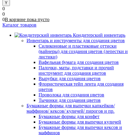
0
0
0
В корзине
пока
пусто
Каталог товаров
Кондитерский инвентарь
Инвентарь и инструменты для создания цветов
Силиконовые и пластиковые оттиски
(вайнеры) для создания цветов (лепестки и
листики)
Вафельная бумага для создания цветов
Палочки, маты, подставки и прочий
инструмент для создания цветов
Вырубки для создания цветов
Флористическая тейп лента для создания
цветов
Проволока для создания цветов
Тычинки для создания цветов
Бумажные формы для выпечки капкейков/
маффинов/ кексов/ куличей/ пирогов и пр.
Бумажные формы для конфет
Бумажные формы для выпечки куличей
Бумажные формы для выпечки кексов и
маффинов