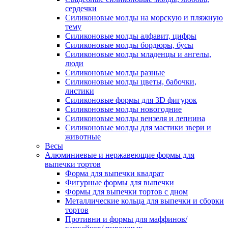
сердечки
Силиконовые молды на морскую и пляжную
тему
Силиконовые молды алфавит, цифры
Силиконовые молды бордюры, бусы
Силиконовые молды младенцы и ангелы,
люди
Силиконовые молды разные
Силиконовые молды цветы, бабочки,
листики
Силиконовые формы для 3D фигурок
Силиконовые молды новогодние
Силиконовые молды вензеля и лепнина
Силиконовые молды для мастики звери и
животные
Весы
Алюминиевые и нержавеющие формы для
выпечки тортов
Форма для выпечки квадрат
Фигурные формы для выпечки
Формы для выпечки тортов с дном
Металлические кольца для выпечки и сборки
тортов
Противни и формы для маффинов/