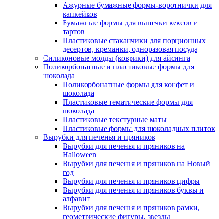
Ажурные бумажные формы-воротнички для
капкейков
Бумажные формы для выпечки кексов и
тартов
Пластиковые стаканчики для порционных
десертов, креманки, одноразовая посуда
Силиконовые молды (коврики) для айсинга
Поликорбонатные и пластиковые формы для
шоколада
Поликорбонатные формы для конфет и
шоколада
Пластиковые тематические формы для
шоколада
Пластиковые текстурные маты
Пластиковые формы для шоколадных плиток
Вырубки для печенья и пряников
Вырубки для печенья и пряников на
Halloween
Вырубки для печенья и пряников на Новый
год
Вырубки для печенья и пряников цифры
Вырубки для печенья и пряников буквы и
алфавит
Вырубки для печенья и пряников рамки,
геометрические фигуры, звезды