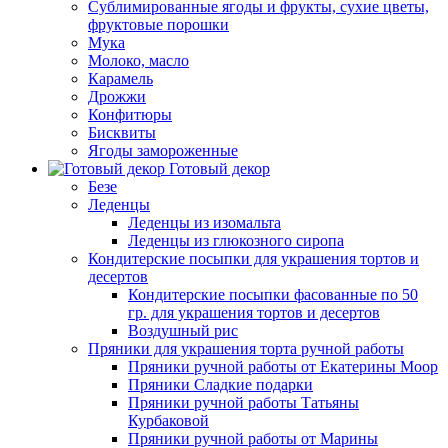
Сублимированные ягоды и фрукты, сухие цветы,
фруктовые порошки
Мука
Молоко, масло
Карамель
Дрожжи
Конфитюры
Бисквиты
Ягоды замороженные
Готовый декор
Безе
Леденцы
Леденцы из изомальта
Леденцы из глюкозного сиропа
Кондитерские посыпки для украшения тортов и
десертов
Кондитерские посыпки фасованные по 50
гр. для украшения тортов и десертов
Воздушный рис
Пряники для украшения торта ручной работы
Пряники ручной работы от Екатерины Моор
Пряники Сладкие подарки
Пряники ручной работы Татьяны
Курбаковой
Пряники ручной работы от Марины