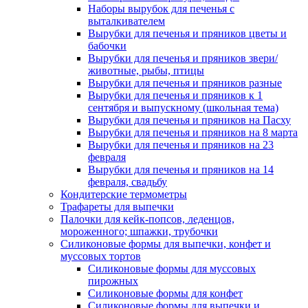
Наборы вырубок для печенья с
выталкивателем
Вырубки для печенья и пряников цветы и
бабочки
Вырубки для печенья и пряников звери/
животные, рыбы, птицы
Вырубки для печенья и пряников разные
Вырубки для печенья и пряников к 1
сентября и выпускному (школьная тема)
Вырубки для печенья и пряников на Пасху
Вырубки для печенья и пряников на 8 марта
Вырубки для печенья и пряников на 23
февраля
Вырубки для печенья и пряников на 14
февраля, свадьбу
Кондитерские термометры
Трафареты для выпечки
Палочки для кейк-попсов, леденцов,
мороженного; шпажки, трубочки
Силиконовые формы для выпечки, конфет и
муссовых тортов
Силиконовые формы для муссовых
пирожных
Силиконовые формы для конфет
Силиконовые формы для выпечки и