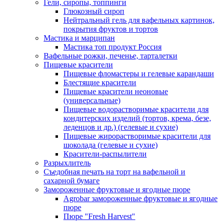
Гели, сиропы, топпинги
Глюкозный сироп
Нейтральный гель для вафельных картинок,
покрытия фруктов и тортов
Мастика и марципан
Мастика топ продукт Россия
Вафельные рожки, печенье, тарталетки
Пищевые красители
Пищевые фломастеры и гелевые карандаши
Блестящие красители
Пищевые красители неоновые
(универсальные)
Пищевые водорастворимые красители для
кондитерских изделий (тортов, крема, безе,
леденцов и др.) (гелевые и сухие)
Пищевые жирорастворимые красители для
шоколада (гелевые и сухие)
Красители-распылители
Разрыхлитель
Съедобная печать на торт на вафельной и
сахарной бумаге
Замороженные фруктовые и ягодные пюре
Agrobar замороженные фруктовые и ягодные
пюре
Пюре "Fresh Harvest"