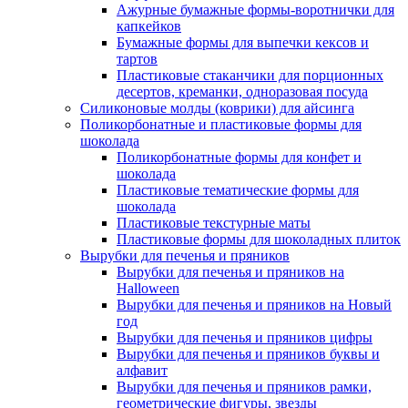
Ажурные бумажные формы-воротнички для
капкейков
Бумажные формы для выпечки кексов и
тартов
Пластиковые стаканчики для порционных
десертов, креманки, одноразовая посуда
Силиконовые молды (коврики) для айсинга
Поликорбонатные и пластиковые формы для
шоколада
Поликорбонатные формы для конфет и
шоколада
Пластиковые тематические формы для
шоколада
Пластиковые текстурные маты
Пластиковые формы для шоколадных плиток
Вырубки для печенья и пряников
Вырубки для печенья и пряников на
Halloween
Вырубки для печенья и пряников на Новый
год
Вырубки для печенья и пряников цифры
Вырубки для печенья и пряников буквы и
алфавит
Вырубки для печенья и пряников рамки,
геометрические фигуры, звезды