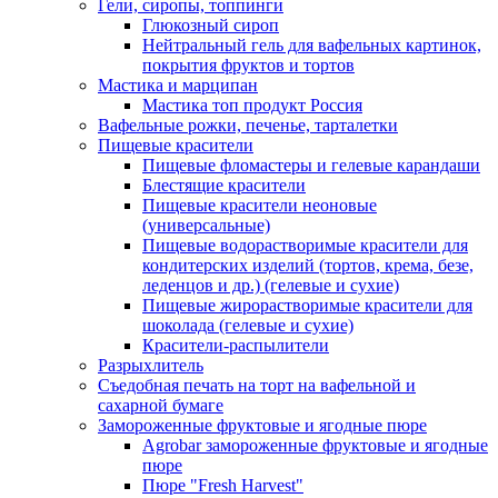
Гели, сиропы, топпинги
Глюкозный сироп
Нейтральный гель для вафельных картинок,
покрытия фруктов и тортов
Мастика и марципан
Мастика топ продукт Россия
Вафельные рожки, печенье, тарталетки
Пищевые красители
Пищевые фломастеры и гелевые карандаши
Блестящие красители
Пищевые красители неоновые
(универсальные)
Пищевые водорастворимые красители для
кондитерских изделий (тортов, крема, безе,
леденцов и др.) (гелевые и сухие)
Пищевые жирорастворимые красители для
шоколада (гелевые и сухие)
Красители-распылители
Разрыхлитель
Съедобная печать на торт на вафельной и
сахарной бумаге
Замороженные фруктовые и ягодные пюре
Agrobar замороженные фруктовые и ягодные
пюре
Пюре "Fresh Harvest"