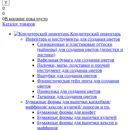
0
0
0
В корзине
пока
пусто
Каталог товаров
Кондитерский инвентарь
Инвентарь и инструменты для создания цветов
Силиконовые и пластиковые оттиски
(вайнеры) для создания цветов (лепестки и
листики)
Вафельная бумага для создания цветов
Палочки, маты, подставки и прочий
инструмент для создания цветов
Вырубки для создания цветов
Флористическая тейп лента для создания
цветов
Проволока для создания цветов
Тычинки для создания цветов
Бумажные формы для выпечки капкейков/
маффинов/ кексов/ куличей/ пирогов и пр.
Бумажные формы для конфет
Бумажные формы для выпечки куличей
Бумажные формы для выпечки кексов и
маффинов