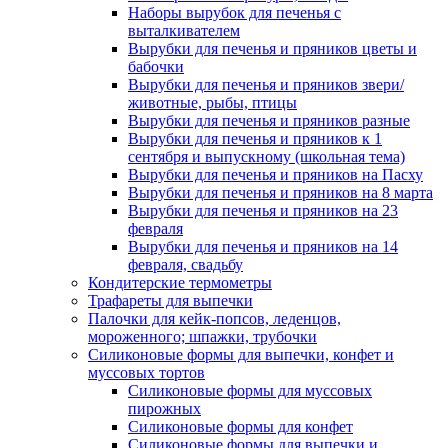
Наборы вырубок для печенья с
выталкивателем
Вырубки для печенья и пряников цветы и
бабочки
Вырубки для печенья и пряников звери/
животные, рыбы, птицы
Вырубки для печенья и пряников разные
Вырубки для печенья и пряников к 1
сентября и выпускному (школьная тема)
Вырубки для печенья и пряников на Пасху
Вырубки для печенья и пряников на 8 марта
Вырубки для печенья и пряников на 23
февраля
Вырубки для печенья и пряников на 14
февраля, свадьбу
Кондитерские термометры
Трафареты для выпечки
Палочки для кейк-попсов, леденцов,
мороженного; шпажки, трубочки
Силиконовые формы для выпечки, конфет и
муссовых тортов
Силиконовые формы для муссовых
пирожных
Силиконовые формы для конфет
Силиконовые формы для выпечки и