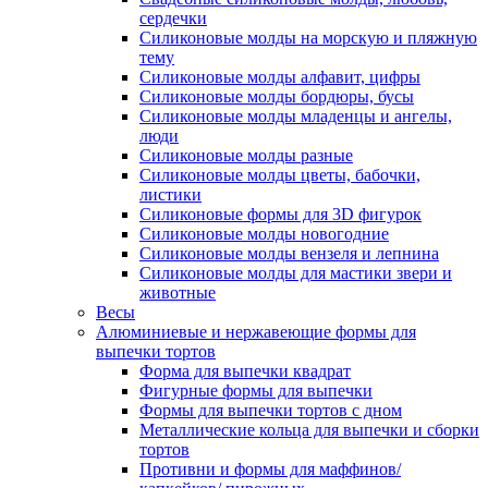
сердечки
Силиконовые молды на морскую и пляжную
тему
Силиконовые молды алфавит, цифры
Силиконовые молды бордюры, бусы
Силиконовые молды младенцы и ангелы,
люди
Силиконовые молды разные
Силиконовые молды цветы, бабочки,
листики
Силиконовые формы для 3D фигурок
Силиконовые молды новогодние
Силиконовые молды вензеля и лепнина
Силиконовые молды для мастики звери и
животные
Весы
Алюминиевые и нержавеющие формы для
выпечки тортов
Форма для выпечки квадрат
Фигурные формы для выпечки
Формы для выпечки тортов с дном
Металлические кольца для выпечки и сборки
тортов
Противни и формы для маффинов/