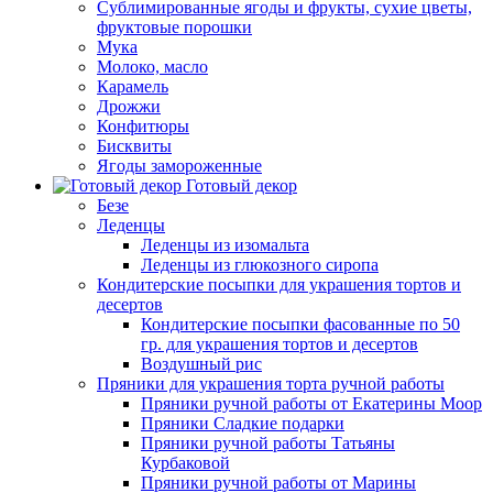
Сублимированные ягоды и фрукты, сухие цветы,
фруктовые порошки
Мука
Молоко, масло
Карамель
Дрожжи
Конфитюры
Бисквиты
Ягоды замороженные
Готовый декор
Безе
Леденцы
Леденцы из изомальта
Леденцы из глюкозного сиропа
Кондитерские посыпки для украшения тортов и
десертов
Кондитерские посыпки фасованные по 50
гр. для украшения тортов и десертов
Воздушный рис
Пряники для украшения торта ручной работы
Пряники ручной работы от Екатерины Моор
Пряники Сладкие подарки
Пряники ручной работы Татьяны
Курбаковой
Пряники ручной работы от Марины