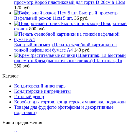
просмотр
Короб пластиковый для торта D-28см h-13см
120 руб.
Быстрый просмотр
Вафельный рожок 11см 5 шт.
36 руб.
Быстрый просмотр
Поворотный
столик
800 руб.
Быстрый просмотр
Печать съедобной картинки на
тонкой вафельной бумаге А4
140 руб.
Быстрый
просмотр
Крем (растительные сливки) Шантипак, 1л
350 руб.
Каталог
Кондитерский инвентарь
Кондитерские ингредиенты
Готовый декор
Коробки для тортов, кондитерская упаковка, подложки
Товары для фуд фото (фотофоны и декоративные
подставки)
Наши предложения