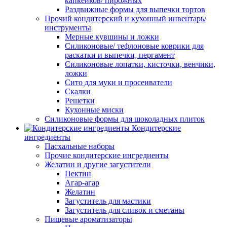
капкейков/ пирожных
Раздвижные формы для выпечки тортов
Прочий кондитерский и кухонный инвентарь/
инструменты
Мерные кувшины и ложки
Силиконовые/ тефлоновые коврики для
раскатки и выпечки, пергамент
Силиконовые лопатки, кисточки, венчики,
ложки
Сито для муки и просеиватели
Скалки
Решетки
Кухонные миски
Силиконовые формы для шоколадных плиток
Кондитерские
ингредиенты
Пасхальные наборы
Прочие кондитерские ингредиенты
Желатин и другие загустители
Пектин
Агар-агар
Желатин
Загуститель для мастики
Загуститель для сливок и сметаны
Пищевые ароматизаторы