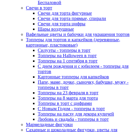
Беспаловой
Свечи в торт
Свечи для торта фигурные
Свечи для торта прямые, спирали
Свечи для торта цифры
Шары воздушные
Вафельные цветы и бабочки для украшения тортов
Топперы для тортов и капкейков (деревянные,
картонные, пластиковые)
Силуэты - топперы в торт
Топперы на Halloween в торт
Топперы на 1 сентября в торт
С днем рождения и с юбилеем - топперы для
тортов
Картонные топперы для капкейков
Папе, маме, дочке, сыночку, бабушке, мужу -
топперы в торт
Топперы на 23 февраля в торт
Топперы на 8 марта для торта
Топперы в торт с цифрами
С Новым Годом - топперы в торт
Топперы на пасху для декора куличей
Любовь и свадьба - топперы в торт
Мармеладные фигурки
Сахарные и шоколадные фигурки, цветы для