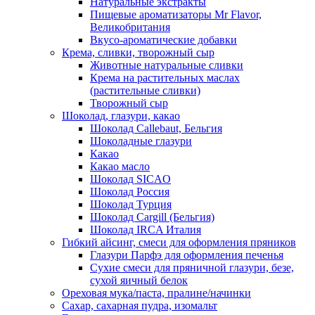
Натуральные экстракты
Пищевые ароматизаторы Mr Flavor,
Великобритания
Вкусо-ароматические добавки
Крема, сливки, творожный сыр
Животные натуральные сливки
Крема на растительных маслах
(растительные сливки)
Творожный сыр
Шоколад, глазури, какао
Шоколад Callebaut, Бельгия
Шоколадные глазури
Какао
Какао масло
Шоколад SICAO
Шоколад Россия
Шоколад Турция
Шоколад Cargill (Бельгия)
Шоколад IRCA Италия
Гибкий айсинг, смеси для оформления пряников
Глазури Парфэ для оформления печенья
Сухие смеси для пряничной глазури, безе,
сухой яичный белок
Ореховая мука/паста, пралине/начинки
Сахар, сахарная пудра, изомальт