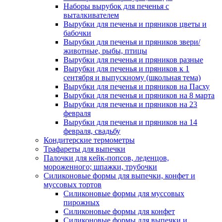
Наборы вырубок для печенья с
выталкивателем
Вырубки для печенья и пряников цветы и
бабочки
Вырубки для печенья и пряников звери/
животные, рыбы, птицы
Вырубки для печенья и пряников разные
Вырубки для печенья и пряников к 1
сентября и выпускному (школьная тема)
Вырубки для печенья и пряников на Пасху
Вырубки для печенья и пряников на 8 марта
Вырубки для печенья и пряников на 23
февраля
Вырубки для печенья и пряников на 14
февраля, свадьбу
Кондитерские термометры
Трафареты для выпечки
Палочки для кейк-попсов, леденцов,
мороженного; шпажки, трубочки
Силиконовые формы для выпечки, конфет и
муссовых тортов
Силиконовые формы для муссовых
пирожных
Силиконовые формы для конфет
Силиконовые формы для выпечки и