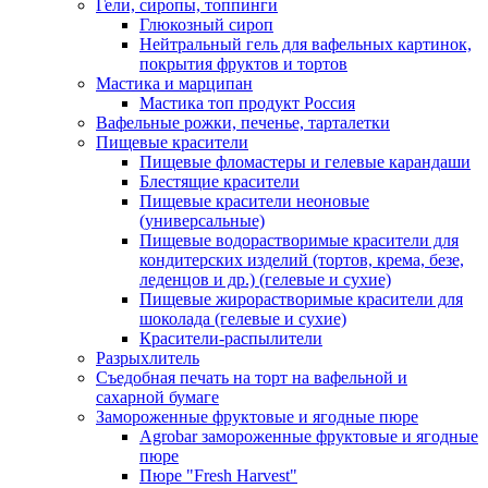
Гели, сиропы, топпинги
Глюкозный сироп
Нейтральный гель для вафельных картинок,
покрытия фруктов и тортов
Мастика и марципан
Мастика топ продукт Россия
Вафельные рожки, печенье, тарталетки
Пищевые красители
Пищевые фломастеры и гелевые карандаши
Блестящие красители
Пищевые красители неоновые
(универсальные)
Пищевые водорастворимые красители для
кондитерских изделий (тортов, крема, безе,
леденцов и др.) (гелевые и сухие)
Пищевые жирорастворимые красители для
шоколада (гелевые и сухие)
Красители-распылители
Разрыхлитель
Съедобная печать на торт на вафельной и
сахарной бумаге
Замороженные фруктовые и ягодные пюре
Agrobar замороженные фруктовые и ягодные
пюре
Пюре "Fresh Harvest"