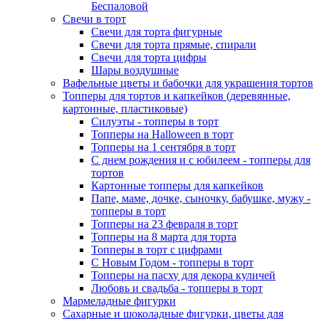
Беспаловой
Свечи в торт
Свечи для торта фигурные
Свечи для торта прямые, спирали
Свечи для торта цифры
Шары воздушные
Вафельные цветы и бабочки для украшения тортов
Топперы для тортов и капкейков (деревянные,
картонные, пластиковые)
Силуэты - топперы в торт
Топперы на Halloween в торт
Топперы на 1 сентября в торт
С днем рождения и с юбилеем - топперы для
тортов
Картонные топперы для капкейков
Папе, маме, дочке, сыночку, бабушке, мужу -
топперы в торт
Топперы на 23 февраля в торт
Топперы на 8 марта для торта
Топперы в торт с цифрами
С Новым Годом - топперы в торт
Топперы на пасху для декора куличей
Любовь и свадьба - топперы в торт
Мармеладные фигурки
Сахарные и шоколадные фигурки, цветы для