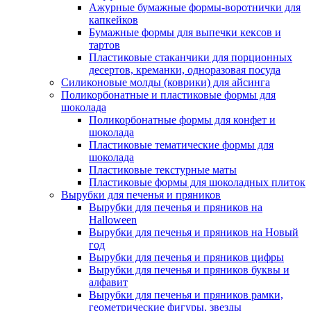
Ажурные бумажные формы-воротнички для
капкейков
Бумажные формы для выпечки кексов и
тартов
Пластиковые стаканчики для порционных
десертов, креманки, одноразовая посуда
Силиконовые молды (коврики) для айсинга
Поликорбонатные и пластиковые формы для
шоколада
Поликорбонатные формы для конфет и
шоколада
Пластиковые тематические формы для
шоколада
Пластиковые текстурные маты
Пластиковые формы для шоколадных плиток
Вырубки для печенья и пряников
Вырубки для печенья и пряников на
Halloween
Вырубки для печенья и пряников на Новый
год
Вырубки для печенья и пряников цифры
Вырубки для печенья и пряников буквы и
алфавит
Вырубки для печенья и пряников рамки,
геометрические фигуры, звезды