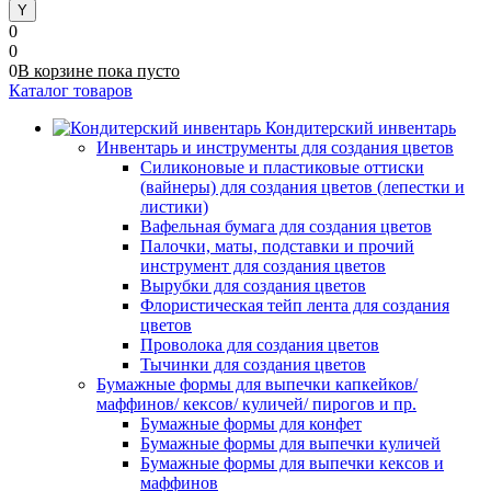
0
0
0
В корзине
пока
пусто
Каталог товаров
Кондитерский инвентарь
Инвентарь и инструменты для создания цветов
Силиконовые и пластиковые оттиски
(вайнеры) для создания цветов (лепестки и
листики)
Вафельная бумага для создания цветов
Палочки, маты, подставки и прочий
инструмент для создания цветов
Вырубки для создания цветов
Флористическая тейп лента для создания
цветов
Проволока для создания цветов
Тычинки для создания цветов
Бумажные формы для выпечки капкейков/
маффинов/ кексов/ куличей/ пирогов и пр.
Бумажные формы для конфет
Бумажные формы для выпечки куличей
Бумажные формы для выпечки кексов и
маффинов