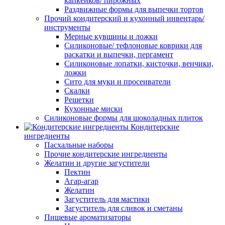
капкейков/ пирожных
Раздвижные формы для выпечки тортов
Прочий кондитерский и кухонный инвентарь/
инструменты
Мерные кувшины и ложки
Силиконовые/ тефлоновые коврики для
раскатки и выпечки, пергамент
Силиконовые лопатки, кисточки, венчики,
ложки
Сито для муки и просеиватели
Скалки
Решетки
Кухонные миски
Силиконовые формы для шоколадных плиток
Кондитерские
ингредиенты
Пасхальные наборы
Прочие кондитерские ингредиенты
Желатин и другие загустители
Пектин
Агар-агар
Желатин
Загуститель для мастики
Загуститель для сливок и сметаны
Пищевые ароматизаторы