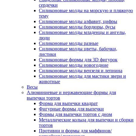
сердечки
Силиконовые молды на морскую и пляжную
тему
Силиконовые молды алфавит, цифры
Силиконовые молды бордюры, бусы
Силиконовые молды младенцы и ангелы,
люди
Силиконовые молды разные
Силиконовые молды цветы, бабочки,
листики
Силиконовые формы для 3D фигурок
Силиконовые молды новогодние
Силиконовые молды вензеля и лепнина
Силиконовые молды для мастики звери и
животные
Весы
Алюминиевые и нержавеющие формы для
выпечки тортов
Форма для выпечки квадрат
Фигурные формы для выпечки
Формы для выпечки тортов с дном
Металлические кольца для выпечки и сборки
тортов
Противни и формы для маффинов/