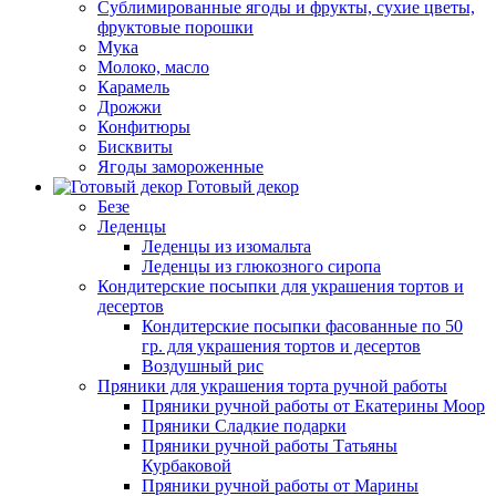
Сублимированные ягоды и фрукты, сухие цветы,
фруктовые порошки
Мука
Молоко, масло
Карамель
Дрожжи
Конфитюры
Бисквиты
Ягоды замороженные
Готовый декор
Безе
Леденцы
Леденцы из изомальта
Леденцы из глюкозного сиропа
Кондитерские посыпки для украшения тортов и
десертов
Кондитерские посыпки фасованные по 50
гр. для украшения тортов и десертов
Воздушный рис
Пряники для украшения торта ручной работы
Пряники ручной работы от Екатерины Моор
Пряники Сладкие подарки
Пряники ручной работы Татьяны
Курбаковой
Пряники ручной работы от Марины