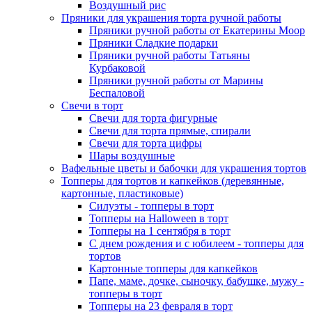
Воздушный рис
Пряники для украшения торта ручной работы
Пряники ручной работы от Екатерины Моор
Пряники Сладкие подарки
Пряники ручной работы Татьяны
Курбаковой
Пряники ручной работы от Марины
Беспаловой
Свечи в торт
Свечи для торта фигурные
Свечи для торта прямые, спирали
Свечи для торта цифры
Шары воздушные
Вафельные цветы и бабочки для украшения тортов
Топперы для тортов и капкейков (деревянные,
картонные, пластиковые)
Силуэты - топперы в торт
Топперы на Halloween в торт
Топперы на 1 сентября в торт
С днем рождения и с юбилеем - топперы для
тортов
Картонные топперы для капкейков
Папе, маме, дочке, сыночку, бабушке, мужу -
топперы в торт
Топперы на 23 февраля в торт