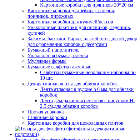
Картонные коробки для пряников 30*20 см
Картонные коробки для зефира, эклеров,
пончиков, пирожных
Картонные коробки для куличей/кексов
Упаковочные пакетики для пряников, леденцов,
куличей
Зажимы, бантики, бирки, наклейки и другой декор
для оформления коробок с десертами
Бумажный наполнитель
Упаковочная бумага, пленка
Муляжные формы
Бумажные салфетки ажурные
Салфетки бумажные небольшим набором по
10 шт.
Декоративные ленты для обвязки коробок
Лента атласная в рулоне h 6 мм для обвязки
коробок
Лента декоративная репсовая с рисунком H-
2.5 см.для обвязки коробок
Прочая упаковка
Шляпные коробки
Картонные коробки для шоколадных плиток
Товары для фуд фото (фотофоны и декоративные