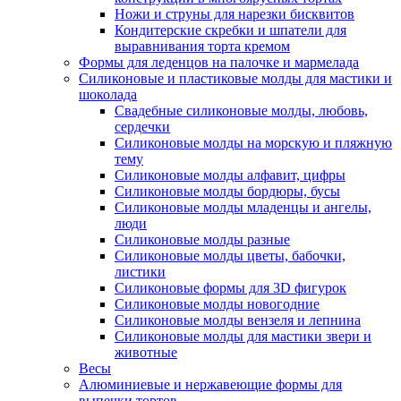
Ножи и струны для нарезки бисквитов
Кондитерские скребки и шпатели для
выравнивания торта кремом
Формы для леденцов на палочке и мармелада
Силиконовые и пластиковые молды для мастики и
шоколада
Свадебные силиконовые молды, любовь,
сердечки
Силиконовые молды на морскую и пляжную
тему
Силиконовые молды алфавит, цифры
Силиконовые молды бордюры, бусы
Силиконовые молды младенцы и ангелы,
люди
Силиконовые молды разные
Силиконовые молды цветы, бабочки,
листики
Силиконовые формы для 3D фигурок
Силиконовые молды новогодние
Силиконовые молды вензеля и лепнина
Силиконовые молды для мастики звери и
животные
Весы
Алюминиевые и нержавеющие формы для
выпечки тортов