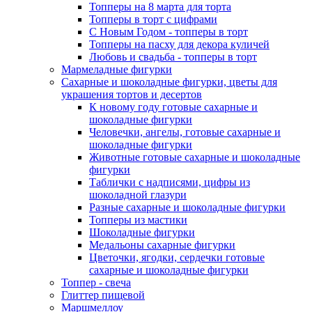
Топперы на 8 марта для торта
Топперы в торт с цифрами
С Новым Годом - топперы в торт
Топперы на пасху для декора куличей
Любовь и свадьба - топперы в торт
Мармеладные фигурки
Сахарные и шоколадные фигурки, цветы для
украшения тортов и десертов
К новому году готовые сахарные и
шоколадные фигурки
Человечки, ангелы, готовые сахарные и
шоколадные фигурки
Животные готовые сахарные и шоколадные
фигурки
Таблички с надписями, цифры из
шоколадной глазури
Разные сахарные и шоколадные фигурки
Топперы из мастики
Шоколадные фигурки
Медальоны сахарные фигурки
Цветочки, ягодки, сердечки готовые
сахарные и шоколадные фигурки
Топпер - свеча
Глиттер пищевой
Маршмеллоу