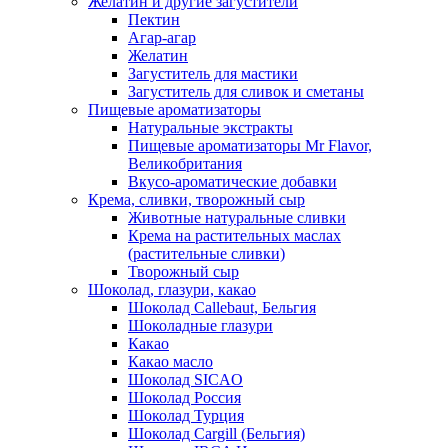
Желатин и другие загустители
Пектин
Агар-агар
Желатин
Загуститель для мастики
Загуститель для сливок и сметаны
Пищевые ароматизаторы
Натуральные экстракты
Пищевые ароматизаторы Mr Flavor,
Великобритания
Вкусо-ароматические добавки
Крема, сливки, творожный сыр
Животные натуральные сливки
Крема на растительных маслах
(растительные сливки)
Творожный сыр
Шоколад, глазури, какао
Шоколад Callebaut, Бельгия
Шоколадные глазури
Какао
Какао масло
Шоколад SICAO
Шоколад Россия
Шоколад Турция
Шоколад Cargill (Бельгия)