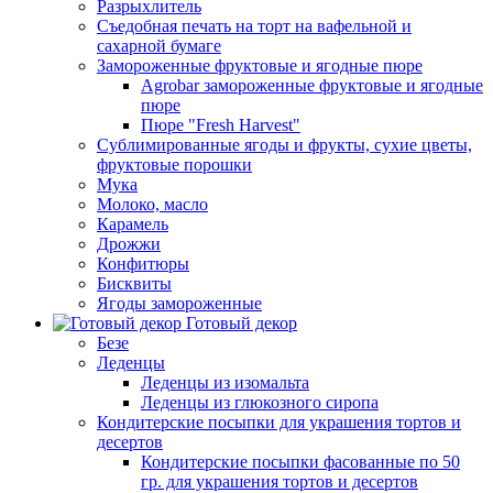
Разрыхлитель
Съедобная печать на торт на вафельной и
сахарной бумаге
Замороженные фруктовые и ягодные пюре
Agrobar замороженные фруктовые и ягодные
пюре
Пюре "Fresh Harvest"
Сублимированные ягоды и фрукты, сухие цветы,
фруктовые порошки
Мука
Молоко, масло
Карамель
Дрожжи
Конфитюры
Бисквиты
Ягоды замороженные
Готовый декор
Безе
Леденцы
Леденцы из изомальта
Леденцы из глюкозного сиропа
Кондитерские посыпки для украшения тортов и
десертов
Кондитерские посыпки фасованные по 50
гр. для украшения тортов и десертов