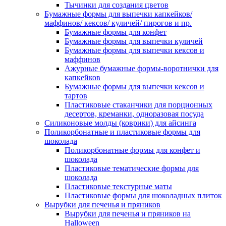
Тычинки для создания цветов
Бумажные формы для выпечки капкейков/
маффинов/ кексов/ куличей/ пирогов и пр.
Бумажные формы для конфет
Бумажные формы для выпечки куличей
Бумажные формы для выпечки кексов и
маффинов
Ажурные бумажные формы-воротнички для
капкейков
Бумажные формы для выпечки кексов и
тартов
Пластиковые стаканчики для порционных
десертов, креманки, одноразовая посуда
Силиконовые молды (коврики) для айсинга
Поликорбонатные и пластиковые формы для
шоколада
Поликорбонатные формы для конфет и
шоколада
Пластиковые тематические формы для
шоколада
Пластиковые текстурные маты
Пластиковые формы для шоколадных плиток
Вырубки для печенья и пряников
Вырубки для печенья и пряников на
Halloween