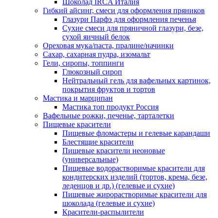
Шоколад IRCA Италия
Гибкий айсинг, смеси для оформления пряников
Глазури Парфэ для оформления печенья
Сухие смеси для пряничной глазури, безе,
сухой яичный белок
Ореховая мука/паста, пралине/начинки
Сахар, сахарная пудра, изомальт
Гели, сиропы, топпинги
Глюкозный сироп
Нейтральный гель для вафельных картинок,
покрытия фруктов и тортов
Мастика и марципан
Мастика топ продукт Россия
Вафельные рожки, печенье, тарталетки
Пищевые красители
Пищевые фломастеры и гелевые карандаши
Блестящие красители
Пищевые красители неоновые
(универсальные)
Пищевые водорастворимые красители для
кондитерских изделий (тортов, крема, безе,
леденцов и др.) (гелевые и сухие)
Пищевые жирорастворимые красители для
шоколада (гелевые и сухие)
Красители-распылители