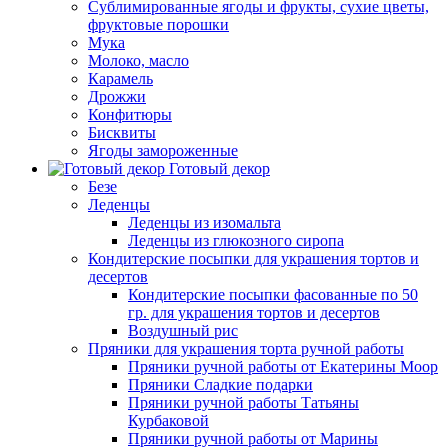
Сублимированные ягоды и фрукты, сухие цветы,
фруктовые порошки
Мука
Молоко, масло
Карамель
Дрожжи
Конфитюры
Бисквиты
Ягоды замороженные
Готовый декор
Безе
Леденцы
Леденцы из изомальта
Леденцы из глюкозного сиропа
Кондитерские посыпки для украшения тортов и
десертов
Кондитерские посыпки фасованные по 50
гр. для украшения тортов и десертов
Воздушный рис
Пряники для украшения торта ручной работы
Пряники ручной работы от Екатерины Моор
Пряники Сладкие подарки
Пряники ручной работы Татьяны
Курбаковой
Пряники ручной работы от Марины