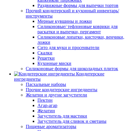
капкейков/ пирожных
Раздвижные формы для выпечки тортов
Прочий кондитерский и кухонный инвентарь/
инструменты
Мерные кувшины и ложки
Силиконовые/ тефлоновые коврики для
раскатки и выпечки, пергамент
Силиконовые лопатки, кисточки, венчики,
ложки
Сито для муки и просеиватели
Скалки
Решетки
Кухонные миски
Силиконовые формы для шоколадных плиток
Кондитерские
ингредиенты
Пасхальные наборы
Прочие кондитерские ингредиенты
Желатин и другие загустители
Пектин
Агар-агар
Желатин
Загуститель для мастики
Загуститель для сливок и сметаны
Пищевые ароматизаторы