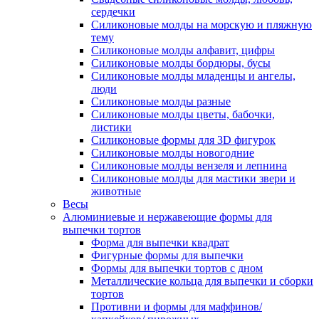
сердечки
Силиконовые молды на морскую и пляжную
тему
Силиконовые молды алфавит, цифры
Силиконовые молды бордюры, бусы
Силиконовые молды младенцы и ангелы,
люди
Силиконовые молды разные
Силиконовые молды цветы, бабочки,
листики
Силиконовые формы для 3D фигурок
Силиконовые молды новогодние
Силиконовые молды вензеля и лепнина
Силиконовые молды для мастики звери и
животные
Весы
Алюминиевые и нержавеющие формы для
выпечки тортов
Форма для выпечки квадрат
Фигурные формы для выпечки
Формы для выпечки тортов с дном
Металлические кольца для выпечки и сборки
тортов
Противни и формы для маффинов/