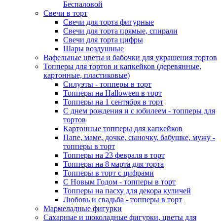
Беспаловой
Свечи в торт
Свечи для торта фигурные
Свечи для торта прямые, спирали
Свечи для торта цифры
Шары воздушные
Вафельные цветы и бабочки для украшения тортов
Топперы для тортов и капкейков (деревянные,
картонные, пластиковые)
Силуэты - топперы в торт
Топперы на Halloween в торт
Топперы на 1 сентября в торт
С днем рождения и с юбилеем - топперы для
тортов
Картонные топперы для капкейков
Папе, маме, дочке, сыночку, бабушке, мужу -
топперы в торт
Топперы на 23 февраля в торт
Топперы на 8 марта для торта
Топперы в торт с цифрами
С Новым Годом - топперы в торт
Топперы на пасху для декора куличей
Любовь и свадьба - топперы в торт
Мармеладные фигурки
Сахарные и шоколадные фигурки, цветы для