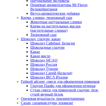
Натуральные экстракты
Пищевые ароматизаторы Mr Flavor,
Великобритания
Вкусо-ароматические добавки
Крема, сливки, творожный сыр
Животные натуральные сливки
Крема на растительных маслах
(растительные сливки)
Творожный сыр
Шоколад, глазури, какао
Шоколад Callebaut, Бельгия
Шоколадные глазури
Какао
Какао масло
Шоколад SICAO
Шоколад Россия
Шоколад Турция
Шоколад Cargill (Бельгия)
Шоколад IRCA Италия
Гибкий айсинг, смеси для оформления пряников
Глазури Парфэ для оформления печенья
Сухие смеси для пряничной глазури, безе,
сухой яичный белок
Ореховая мука/паста, пралине/начинки
Сахар, сахарная пудра, изомальт