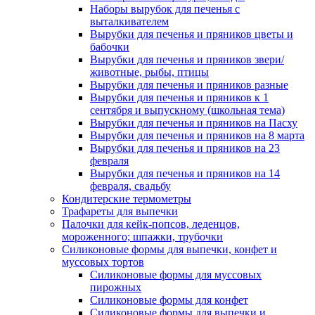
Наборы вырубок для печенья с
выталкивателем
Вырубки для печенья и пряников цветы и
бабочки
Вырубки для печенья и пряников звери/
животные, рыбы, птицы
Вырубки для печенья и пряников разные
Вырубки для печенья и пряников к 1
сентября и выпускному (школьная тема)
Вырубки для печенья и пряников на Пасху
Вырубки для печенья и пряников на 8 марта
Вырубки для печенья и пряников на 23
февраля
Вырубки для печенья и пряников на 14
февраля, свадьбу
Кондитерские термометры
Трафареты для выпечки
Палочки для кейк-попсов, леденцов,
мороженного; шпажки, трубочки
Силиконовые формы для выпечки, конфет и
муссовых тортов
Силиконовые формы для муссовых
пирожных
Силиконовые формы для конфет
Силиконовые формы для выпечки и