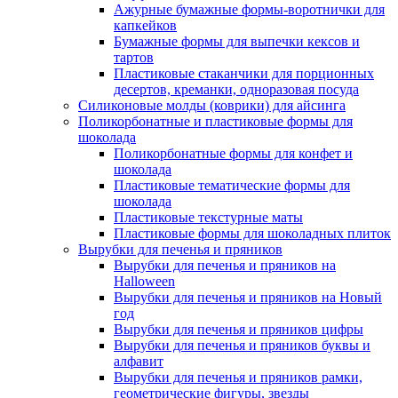
Ажурные бумажные формы-воротнички для
капкейков
Бумажные формы для выпечки кексов и
тартов
Пластиковые стаканчики для порционных
десертов, креманки, одноразовая посуда
Силиконовые молды (коврики) для айсинга
Поликорбонатные и пластиковые формы для
шоколада
Поликорбонатные формы для конфет и
шоколада
Пластиковые тематические формы для
шоколада
Пластиковые текстурные маты
Пластиковые формы для шоколадных плиток
Вырубки для печенья и пряников
Вырубки для печенья и пряников на
Halloween
Вырубки для печенья и пряников на Новый
год
Вырубки для печенья и пряников цифры
Вырубки для печенья и пряников буквы и
алфавит
Вырубки для печенья и пряников рамки,
геометрические фигуры, звезды