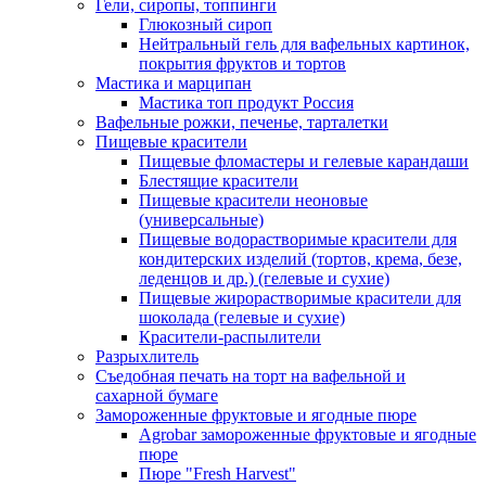
Гели, сиропы, топпинги
Глюкозный сироп
Нейтральный гель для вафельных картинок,
покрытия фруктов и тортов
Мастика и марципан
Мастика топ продукт Россия
Вафельные рожки, печенье, тарталетки
Пищевые красители
Пищевые фломастеры и гелевые карандаши
Блестящие красители
Пищевые красители неоновые
(универсальные)
Пищевые водорастворимые красители для
кондитерских изделий (тортов, крема, безе,
леденцов и др.) (гелевые и сухие)
Пищевые жирорастворимые красители для
шоколада (гелевые и сухие)
Красители-распылители
Разрыхлитель
Съедобная печать на торт на вафельной и
сахарной бумаге
Замороженные фруктовые и ягодные пюре
Agrobar замороженные фруктовые и ягодные
пюре
Пюре "Fresh Harvest"