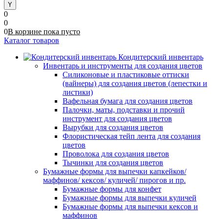
0
0
0
В корзине
пока
пусто
Каталог товаров
Кондитерский инвентарь
Инвентарь и инструменты для создания цветов
Силиконовые и пластиковые оттиски
(вайнеры) для создания цветов (лепестки и
листики)
Вафельная бумага для создания цветов
Палочки, маты, подставки и прочий
инструмент для создания цветов
Вырубки для создания цветов
Флористическая тейп лента для создания
цветов
Проволока для создания цветов
Тычинки для создания цветов
Бумажные формы для выпечки капкейков/
маффинов/ кексов/ куличей/ пирогов и пр.
Бумажные формы для конфет
Бумажные формы для выпечки куличей
Бумажные формы для выпечки кексов и
маффинов