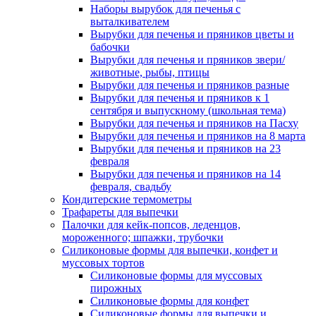
Наборы вырубок для печенья с
выталкивателем
Вырубки для печенья и пряников цветы и
бабочки
Вырубки для печенья и пряников звери/
животные, рыбы, птицы
Вырубки для печенья и пряников разные
Вырубки для печенья и пряников к 1
сентября и выпускному (школьная тема)
Вырубки для печенья и пряников на Пасху
Вырубки для печенья и пряников на 8 марта
Вырубки для печенья и пряников на 23
февраля
Вырубки для печенья и пряников на 14
февраля, свадьбу
Кондитерские термометры
Трафареты для выпечки
Палочки для кейк-попсов, леденцов,
мороженного; шпажки, трубочки
Силиконовые формы для выпечки, конфет и
муссовых тортов
Силиконовые формы для муссовых
пирожных
Силиконовые формы для конфет
Силиконовые формы для выпечки и