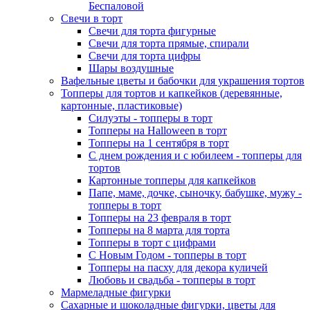
Беспаловой
Свечи в торт
Свечи для торта фигурные
Свечи для торта прямые, спирали
Свечи для торта цифры
Шары воздушные
Вафельные цветы и бабочки для украшения тортов
Топперы для тортов и капкейков (деревянные,
картонные, пластиковые)
Силуэты - топперы в торт
Топперы на Halloween в торт
Топперы на 1 сентября в торт
С днем рождения и с юбилеем - топперы для
тортов
Картонные топперы для капкейков
Папе, маме, дочке, сыночку, бабушке, мужу -
топперы в торт
Топперы на 23 февраля в торт
Топперы на 8 марта для торта
Топперы в торт с цифрами
С Новым Годом - топперы в торт
Топперы на пасху для декора куличей
Любовь и свадьба - топперы в торт
Мармеладные фигурки
Сахарные и шоколадные фигурки, цветы для