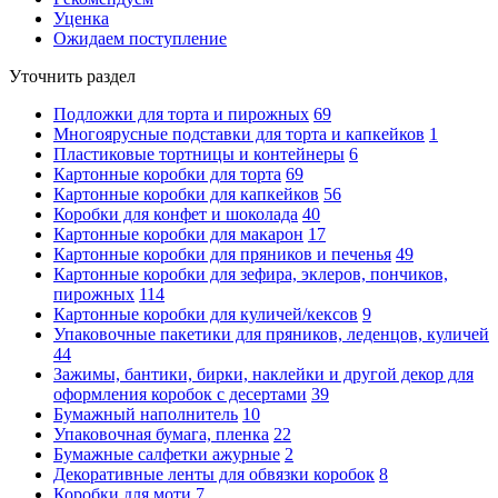
Уценка
Ожидаем поступление
Уточнить раздел
Подложки для торта и пирожных
69
Многоярусные подставки для торта и капкейков
1
Пластиковые тортницы и контейнеры
6
Картонные коробки для торта
69
Картонные коробки для капкейков
56
Коробки для конфет и шоколада
40
Картонные коробки для макарон
17
Картонные коробки для пряников и печенья
49
Картонные коробки для зефира, эклеров, пончиков,
пирожных
114
Картонные коробки для куличей/кексов
9
Упаковочные пакетики для пряников, леденцов, куличей
44
Зажимы, бантики, бирки, наклейки и другой декор для
оформления коробок с десертами
39
Бумажный наполнитель
10
Упаковочная бумага, пленка
22
Бумажные салфетки ажурные
2
Декоративные ленты для обвязки коробок
8
Коробки для моти
7