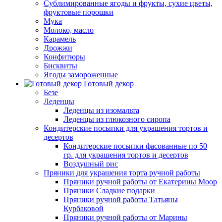
Сублимированные ягоды и фрукты, сухие цветы,
фруктовые порошки
Мука
Молоко, масло
Карамель
Дрожжи
Конфитюры
Бисквиты
Ягоды замороженные
Готовый декор
Безе
Леденцы
Леденцы из изомальта
Леденцы из глюкозного сиропа
Кондитерские посыпки для украшения тортов и
десертов
Кондитерские посыпки фасованные по 50
гр. для украшения тортов и десертов
Воздушный рис
Пряники для украшения торта ручной работы
Пряники ручной работы от Екатерины Моор
Пряники Сладкие подарки
Пряники ручной работы Татьяны
Курбаковой
Пряники ручной работы от Марины