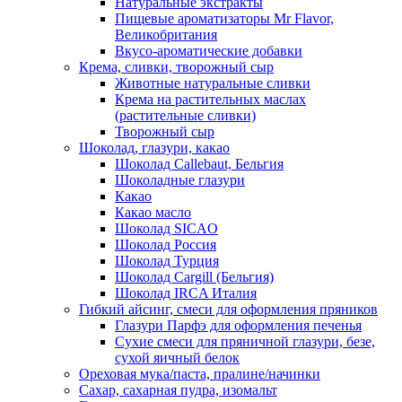
Натуральные экстракты
Пищевые ароматизаторы Mr Flavor,
Великобритания
Вкусо-ароматические добавки
Крема, сливки, творожный сыр
Животные натуральные сливки
Крема на растительных маслах
(растительные сливки)
Творожный сыр
Шоколад, глазури, какао
Шоколад Callebaut, Бельгия
Шоколадные глазури
Какао
Какао масло
Шоколад SICAO
Шоколад Россия
Шоколад Турция
Шоколад Cargill (Бельгия)
Шоколад IRCA Италия
Гибкий айсинг, смеси для оформления пряников
Глазури Парфэ для оформления печенья
Сухие смеси для пряничной глазури, безе,
сухой яичный белок
Ореховая мука/паста, пралине/начинки
Сахар, сахарная пудра, изомальт