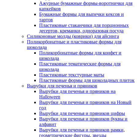
Ажурные бумажные формы-воротнички для
капкейков
Бумажные формы для выпечки кексов и
тартов
Пластиковые стаканчики для порционных
десертов, креманки, одноразовая посуда
Силиконовые молды (коврики) для айсинга
Поликорбонатные и пластиковые формы для
шоколада
Поликорбонатные формы для конфет и
шоколада
Пластиковые тематические формы для
шоколада
Пластиковые текстурные маты
Пластиковые формы для шоколадных плиток
Вырубки для печенья и пряников
Вырубки для печенья и пряников на
Halloween
Вырубки для печенья и пряников на Новый
год
Вырубки для печенья и пряников цифры
Вырубки для печенья и пряников буквы и
алфавит
Вырубки для печенья и пряников рамки,
геометрические фигуры, звезды