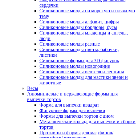
сердечки
Силиконовые молды на морскую и пляжную
тему
Силиконовые молды алфавит, цифры
Силиконовые молды бордюры, бусы
Силиконовые молды младенцы и ангелы,
люди
Силиконовые молды разные
Силиконовые молды цветы, бабочки,
листики
Силиконовые формы для 3D фигурок
Силиконовые молды новогодние
Силиконовые молды вензеля и лепнина
Силиконовые молды для мастики звери и
животные
Весы
Алюминиевые и нержавеющие формы для
выпечки тортов
Форма для выпечки квадрат
Фигурные формы для выпечки
Формы для выпечки тортов с дном
Металлические кольца для выпечки и сборки
тортов
Противни и формы для маффинов/