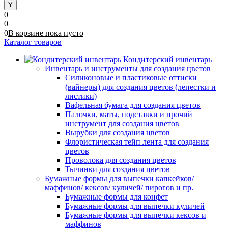
0
0
0
В корзине
пока
пусто
Каталог товаров
Кондитерский инвентарь
Инвентарь и инструменты для создания цветов
Силиконовые и пластиковые оттиски
(вайнеры) для создания цветов (лепестки и
листики)
Вафельная бумага для создания цветов
Палочки, маты, подставки и прочий
инструмент для создания цветов
Вырубки для создания цветов
Флористическая тейп лента для создания
цветов
Проволока для создания цветов
Тычинки для создания цветов
Бумажные формы для выпечки капкейков/
маффинов/ кексов/ куличей/ пирогов и пр.
Бумажные формы для конфет
Бумажные формы для выпечки куличей
Бумажные формы для выпечки кексов и
маффинов