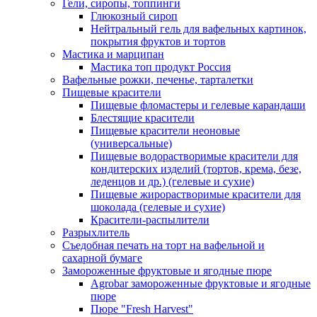
Гели, сиропы, топпинги
Глюкозный сироп
Нейтральный гель для вафельных картинок,
покрытия фруктов и тортов
Мастика и марципан
Мастика топ продукт Россия
Вафельные рожки, печенье, тарталетки
Пищевые красители
Пищевые фломастеры и гелевые карандаши
Блестящие красители
Пищевые красители неоновые
(универсальные)
Пищевые водорастворимые красители для
кондитерских изделий (тортов, крема, безе,
леденцов и др.) (гелевые и сухие)
Пищевые жирорастворимые красители для
шоколада (гелевые и сухие)
Красители-распылители
Разрыхлитель
Съедобная печать на торт на вафельной и
сахарной бумаге
Замороженные фруктовые и ягодные пюре
Agrobar замороженные фруктовые и ягодные
пюре
Пюре "Fresh Harvest"