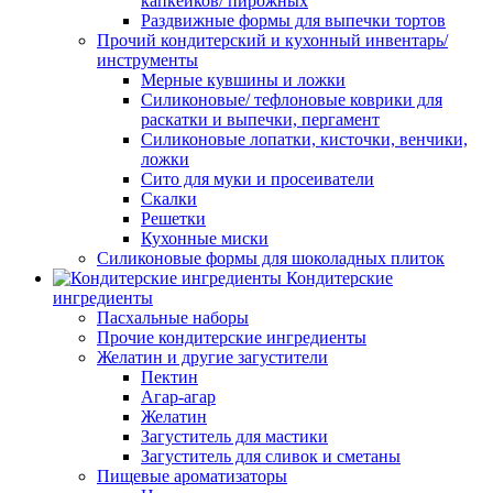
капкейков/ пирожных
Раздвижные формы для выпечки тортов
Прочий кондитерский и кухонный инвентарь/
инструменты
Мерные кувшины и ложки
Силиконовые/ тефлоновые коврики для
раскатки и выпечки, пергамент
Силиконовые лопатки, кисточки, венчики,
ложки
Сито для муки и просеиватели
Скалки
Решетки
Кухонные миски
Силиконовые формы для шоколадных плиток
Кондитерские
ингредиенты
Пасхальные наборы
Прочие кондитерские ингредиенты
Желатин и другие загустители
Пектин
Агар-агар
Желатин
Загуститель для мастики
Загуститель для сливок и сметаны
Пищевые ароматизаторы