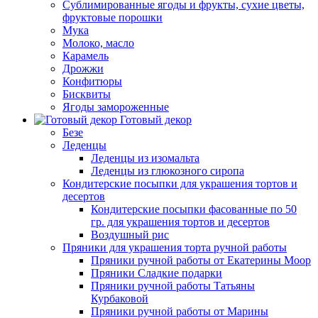
Сублимированные ягоды и фрукты, сухие цветы,
фруктовые порошки
Мука
Молоко, масло
Карамель
Дрожжи
Конфитюры
Бисквиты
Ягоды замороженные
Готовый декор
Безе
Леденцы
Леденцы из изомальта
Леденцы из глюкозного сиропа
Кондитерские посыпки для украшения тортов и
десертов
Кондитерские посыпки фасованные по 50
гр. для украшения тортов и десертов
Воздушный рис
Пряники для украшения торта ручной работы
Пряники ручной работы от Екатерины Моор
Пряники Сладкие подарки
Пряники ручной работы Татьяны
Курбаковой
Пряники ручной работы от Марины