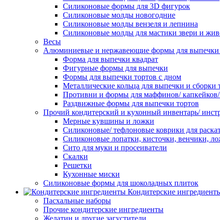
Силиконовые формы для 3D фигурок
Силиконовые молды новогодние
Силиконовые молды вензеля и лепнина
Силиконовые молды для мастики звери и жи
Весы
Алюминиевые и нержавеющие формы для выпечки 
Форма для выпечки квадрат
Фигурные формы для выпечки
Формы для выпечки тортов с дном
Металлические кольца для выпечки и сборки 
Противни и формы для маффинов/ капкейков
Раздвижные формы для выпечки тортов
Прочий кондитерский и кухонный инвентарь/ инс
Мерные кувшины и ложки
Силиконовые/ тефлоновые коврики для раскат
Силиконовые лопатки, кисточки, венчики, л
Сито для муки и просеиватели
Скалки
Решетки
Кухонные миски
Силиконовые формы для шоколадных плиток
Кондитерские ингредиент
Пасхальные наборы
Прочие кондитерские ингредиенты
Желатин и другие загустители