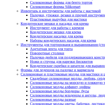
Силиконовые формы для бенто тортов
Силиконовые формы Silikomart
Инвентарь и инструменты для работы с мастикой
Палочки, утюжки, резаки и прочий инструмен
Пластиковые вырубки для мастики
Кондитерские мешки и насадки для крема
Инструмент для работы с кремом
Кондитерские мешки для крема
Кондитерские насадки для крема
Наборы кондитерских насадок для крема
Инструменты для тортированя и выравнивания (стол
Ацетатная лента для торта
Поворотные столики
Палочки-дюбеля для поддерживающих констр
Ножи и струны для нарезки бисквитов
Кондитерские скребки и шпатели для выравн
Формы для леденцов на палочке и мармелада
Силиконовые и пластиковые молды для мастики и 
Свадебные силиконовые молды, любовь, серд
Силиконовые молды на морскую и пляжную 
Силиконовые молды алфавит, цифры
Силиконовые молды бордюры, бусы
Силиконовые молды младенцы и ангелы, люд
Силиконовые молды разные
Силиконовые молды цветы, бабочки, листики