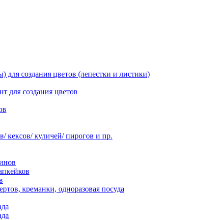
 для создания цветов (лепестки и листики)
нт для создания цветов
ов
 кексов/ куличей/ пирогов и пр.
инов
апкейков
в
ртов, креманки, одноразовая посуда
ада
ада