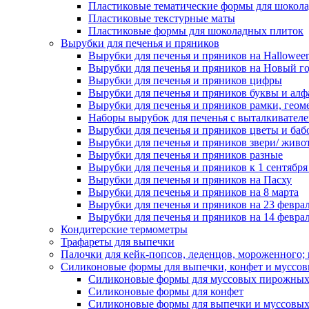
Пластиковые тематические формы для шокола
Пластиковые текстурные маты
Пластиковые формы для шоколадных плиток
Вырубки для печенья и пряников
Вырубки для печенья и пряников на Hallowee
Вырубки для печенья и пряников на Новый г
Вырубки для печенья и пряников цифры
Вырубки для печенья и пряников буквы и алф
Вырубки для печенья и пряников рамки, геом
Наборы вырубок для печенья с выталкивател
Вырубки для печенья и пряников цветы и баб
Вырубки для печенья и пряников звери/ живо
Вырубки для печенья и пряников разные
Вырубки для печенья и пряников к 1 сентября
Вырубки для печенья и пряников на Пасху
Вырубки для печенья и пряников на 8 марта
Вырубки для печенья и пряников на 23 февра
Вырубки для печенья и пряников на 14 феврал
Кондитерские термометры
Трафареты для выпечки
Палочки для кейк-попсов, леденцов, мороженного;
Силиконовые формы для выпечки, конфет и муссов
Силиконовые формы для муссовых пирожны
Силиконовые формы для конфет
Силиконовые формы для выпечки и муссовых