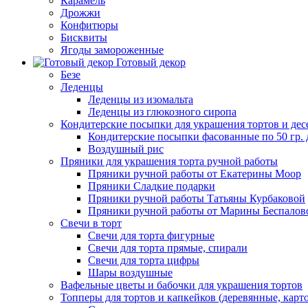
Карамель
Дрожжи
Конфитюры
Бисквиты
Ягоды замороженные
Готовый декор
Безе
Леденцы
Леденцы из изомальта
Леденцы из глюкозного сиропа
Кондитерские посыпки для украшения тортов и дес
Кондитерские посыпки фасованные по 50 гр. 
Воздушный рис
Пряники для украшения торта ручной работы
Пряники ручной работы от Екатерины Моор
Пряники Сладкие подарки
Пряники ручной работы Татьяны Курбаковой
Пряники ручной работы от Марины Беспалов
Свечи в торт
Свечи для торта фигурные
Свечи для торта прямые, спирали
Свечи для торта цифры
Шары воздушные
Вафельные цветы и бабочки для украшения тортов
Топперы для тортов и капкейков (деревянные, карт