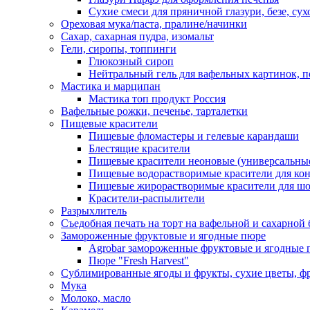
Сухие смеси для пряничной глазури, безе, су
Ореховая мука/паста, пралине/начинки
Сахар, сахарная пудра, изомальт
Гели, сиропы, топпинги
Глюкозный сироп
Нейтральный гель для вафельных картинок, п
Мастика и марципан
Мастика топ продукт Россия
Вафельные рожки, печенье, тарталетки
Пищевые красители
Пищевые фломастеры и гелевые карандаши
Блестящие красители
Пищевые красители неоновые (универсальны
Пищевые водорастворимые красители для конди
Пищевые жирорастворимые красители для шок
Красители-распылители
Разрыхлитель
Съедобная печать на торт на вафельной и сахарной 
Замороженные фруктовые и ягодные пюре
Agrobar замороженные фруктовые и ягодные 
Пюре "Fresh Harvest"
Сублимированные ягоды и фрукты, сухие цветы, 
Мука
Молоко, масло