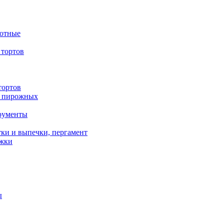
вотные
тортов
тортов
/ пирожных
трументы
ки и выпечки, пергамент
ожки
ы