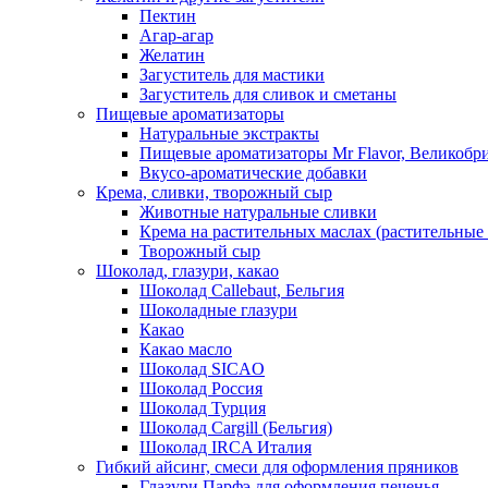
Пектин
Агар-агар
Желатин
Загуститель для мастики
Загуститель для сливок и сметаны
Пищевые ароматизаторы
Натуральные экстракты
Пищевые ароматизаторы Mr Flavor, Великобр
Вкусо-ароматические добавки
Крема, сливки, творожный сыр
Животные натуральные сливки
Крема на растительных маслах (растительные
Творожный сыр
Шоколад, глазури, какао
Шоколад Callebaut, Бельгия
Шоколадные глазури
Какао
Какао масло
Шоколад SICAO
Шоколад Россия
Шоколад Турция
Шоколад Cargill (Бельгия)
Шоколад IRCA Италия
Гибкий айсинг, смеси для оформления пряников
Глазури Парфэ для оформления печенья