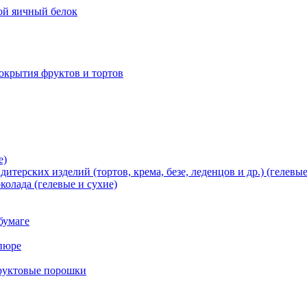
хой яичный белок
окрытия фруктов и тортов
е)
терских изделий (тортов, крема, безе, леденцов и др.) (гелевые
олада (гелевые и сухие)
бумаге
пюре
фруктовые порошки