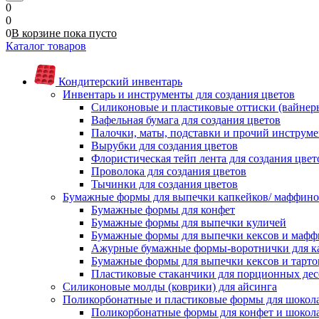
0
0
0
В корзине
пока
пусто
Каталог товаров
Кондитерский инвентарь
Инвентарь и инструменты для создания цветов
Силиконовые и пластиковые оттиски (вайнеры)
Вафельная бумага для создания цветов
Палочки, маты, подставки и прочий инструме
Вырубки для создания цветов
Флористическая тейп лента для создания цвет
Проволока для создания цветов
Тычинки для создания цветов
Бумажные формы для выпечки капкейков/ маффинов/
Бумажные формы для конфет
Бумажные формы для выпечки куличей
Бумажные формы для выпечки кексов и мафф
Ажурные бумажные формы-воротнички для к
Бумажные формы для выпечки кексов и тарто
Пластиковые стаканчики для порционных десе
Силиконовые молды (коврики) для айсинга
Поликорбонатные и пластиковые формы для шокол
Поликорбонатные формы для конфет и шокол