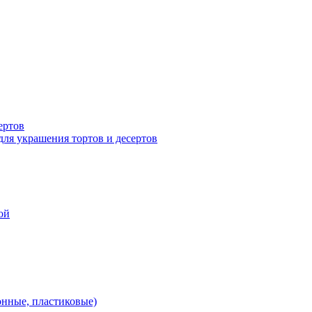
ертов
для украшения тортов и десертов
ой
онные, пластиковые)