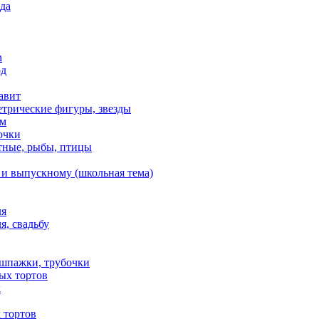
да
n
од
авит
етрические фигуры, звезды
ем
очки
тные, рыбы, птицы
 и выпускному (школьная тема)
ля
я, свадьбу
 шпажки, трубочки
ых тортов
х
 тортов