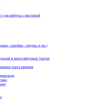
т для работы с мастикой
ики, скребки, струны и пр.)
укций в многоярусных тортах
ивания торта кремом
шоколада
ечки
тему
и