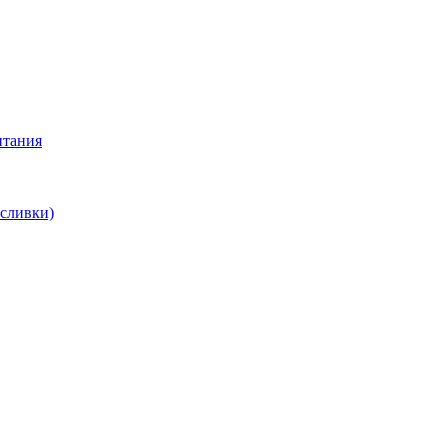
итания
 сливки)