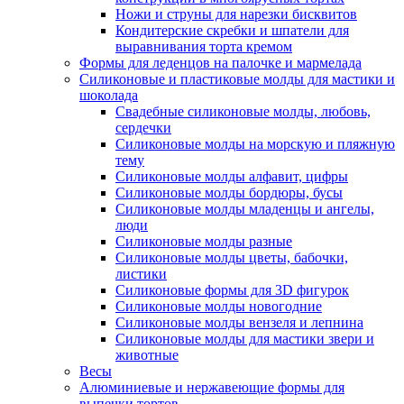
Ножи и струны для нарезки бисквитов
Кондитерские скребки и шпатели для
выравнивания торта кремом
Формы для леденцов на палочке и мармелада
Силиконовые и пластиковые молды для мастики и
шоколада
Свадебные силиконовые молды, любовь,
сердечки
Силиконовые молды на морскую и пляжную
тему
Силиконовые молды алфавит, цифры
Силиконовые молды бордюры, бусы
Силиконовые молды младенцы и ангелы,
люди
Силиконовые молды разные
Силиконовые молды цветы, бабочки,
листики
Силиконовые формы для 3D фигурок
Силиконовые молды новогодние
Силиконовые молды вензеля и лепнина
Силиконовые молды для мастики звери и
животные
Весы
Алюминиевые и нержавеющие формы для
выпечки тортов