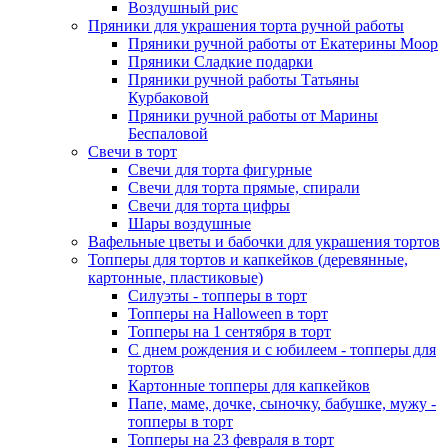
Воздушный рис
Пряники для украшения торта ручной работы
Пряники ручной работы от Екатерины Моор
Пряники Сладкие подарки
Пряники ручной работы Татьяны
Курбаковой
Пряники ручной работы от Марины
Беспаловой
Свечи в торт
Свечи для торта фигурные
Свечи для торта прямые, спирали
Свечи для торта цифры
Шары воздушные
Вафельные цветы и бабочки для украшения тортов
Топперы для тортов и капкейков (деревянные,
картонные, пластиковые)
Силуэты - топперы в торт
Топперы на Halloween в торт
Топперы на 1 сентября в торт
С днем рождения и с юбилеем - топперы для
тортов
Картонные топперы для капкейков
Папе, маме, дочке, сыночку, бабушке, мужу -
топперы в торт
Топперы на 23 февраля в торт