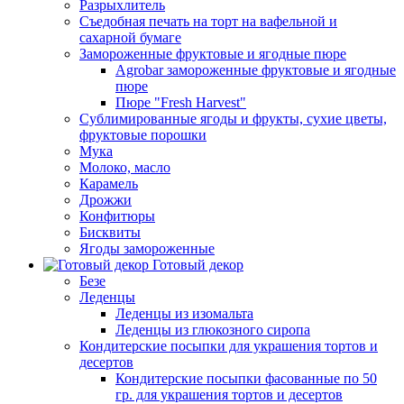
Разрыхлитель
Съедобная печать на торт на вафельной и
сахарной бумаге
Замороженные фруктовые и ягодные пюре
Agrobar замороженные фруктовые и ягодные
пюре
Пюре "Fresh Harvest"
Сублимированные ягоды и фрукты, сухие цветы,
фруктовые порошки
Мука
Молоко, масло
Карамель
Дрожжи
Конфитюры
Бисквиты
Ягоды замороженные
Готовый декор
Безе
Леденцы
Леденцы из изомальта
Леденцы из глюкозного сиропа
Кондитерские посыпки для украшения тортов и
десертов
Кондитерские посыпки фасованные по 50
гр. для украшения тортов и десертов