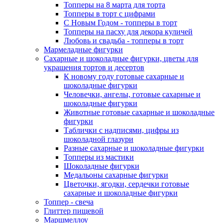
Топперы на 8 марта для торта
Топперы в торт с цифрами
С Новым Годом - топперы в торт
Топперы на пасху для декора куличей
Любовь и свадьба - топперы в торт
Мармеладные фигурки
Сахарные и шоколадные фигурки, цветы для
украшения тортов и десертов
К новому году готовые сахарные и
шоколадные фигурки
Человечки, ангелы, готовые сахарные и
шоколадные фигурки
Животные готовые сахарные и шоколадные
фигурки
Таблички с надписями, цифры из
шоколадной глазури
Разные сахарные и шоколадные фигурки
Топперы из мастики
Шоколадные фигурки
Медальоны сахарные фигурки
Цветочки, ягодки, сердечки готовые
сахарные и шоколадные фигурки
Топпер - свеча
Глиттер пищевой
Маршмеллоу