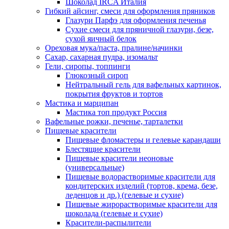
Шоколад IRCA Италия
Гибкий айсинг, смеси для оформления пряников
Глазури Парфэ для оформления печенья
Сухие смеси для пряничной глазури, безе,
сухой яичный белок
Ореховая мука/паста, пралине/начинки
Сахар, сахарная пудра, изомальт
Гели, сиропы, топпинги
Глюкозный сироп
Нейтральный гель для вафельных картинок,
покрытия фруктов и тортов
Мастика и марципан
Мастика топ продукт Россия
Вафельные рожки, печенье, тарталетки
Пищевые красители
Пищевые фломастеры и гелевые карандаши
Блестящие красители
Пищевые красители неоновые
(универсальные)
Пищевые водорастворимые красители для
кондитерских изделий (тортов, крема, безе,
леденцов и др.) (гелевые и сухие)
Пищевые жирорастворимые красители для
шоколада (гелевые и сухие)
Красители-распылители