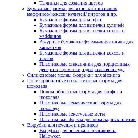
Тычинки для создания цветов
Бумажные формы для выпечки капкейков/
маффинов/ кексов/ куличей/ пирогов и пр.
Бумажные формы для конфет
Бумажные формы для выпечки куличей
Бумажные формы для выпечки кексов и
маффинов
Ажурные бумажные формы-воротнички для
капкейков
Бумажные формы для выпечки кексов и
тартов
Пластиковые стаканчики для порционных
десертов, креманки, одноразовая посуда
Силиконовые молды (коврики) для айсинга
Поликорбонатные и пластиковые формы для
шоколада
Поликорбонатные формы для конфет и
шоколада
Пластиковые тематические формы для
шоколада
Пластиковые текстурные маты
Пластиковые формы для шоколадных плиток
Вырубки для печенья и пряников
Вырубки для печенья и пряников на
Halloween