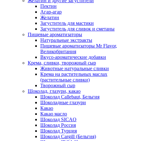
Желатин и другие загустители
Пектин
Агар-агар
Желатин
Загуститель для мастики
Загуститель для сливок и сметаны
Пищевые ароматизаторы
Натуральные экстракты
Пищевые ароматизаторы Mr Flavor,
Великобритания
Вкусо-ароматические добавки
Крема, сливки, творожный сыр
Животные натуральные сливки
Крема на растительных маслах
(растительные сливки)
Творожный сыр
Шоколад, глазури, какао
Шоколад Callebaut, Бельгия
Шоколадные глазури
Какао
Какао масло
Шоколад SICAO
Шоколад Россия
Шоколад Турция
Шоколад Cargill (Бельгия)