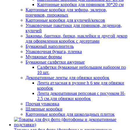
Картонные коробки для пряников 30*20 см
Картонные коробки для зефира, эклеров,
пончиков, пирожных
Картонные коробки для куличей/кексов
Упаковочные пакетики для пряников, леденцов,
куличей
Зажимы, бантики, бирки, наклейки и другой декор
для оформления коробок с десертами
Бумажный наполнитель
Упаковочная бумага, пленка
Муляжные формы
Бумажные салфетки ажурные
Салфетки бумажные небольшим набором по
10 шт.
Декоративные ленты для обвязки коробок
Лента атласная в рулоне h 6 мм для обвязки
коробок
Лента декоративная репсовая с рисунком H-
2.5 см.для обвязки коробок
Прочая упаковка
Шляпные коробки
Картонные коробки для шоколадных плиток
Товары для фуд фото (фотофоны и декоративные