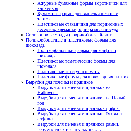
Ажурные бумажные формы-воротнички для
капкейков
Бумажные формы для выпечки кексов и
тартов
Пластиковые стаканчики для порционных
десертов, креманки, одноразовая посуда
Силиконовые молды (коврики) для айсинга
Поликорбонатные и пластиковые формы для
шоколада
Поликорбонатные формы для конфет и
шоколада
Пластиковые тематические формы для
шоколада
Пластиковые текстурные маты
Пластиковые формы для шоколадных плиток
Вырубки для печенья и пряников
Вырубки для печенья и пряников на
Halloween
Вырубки для печенья и пряников на Новый
год
Вырубки для печенья и пряников цифры
Вырубки для печенья и пряников буквы и
алфавит
Вырубки для печенья и пряников рамки,
геометрические фигуры, звезды