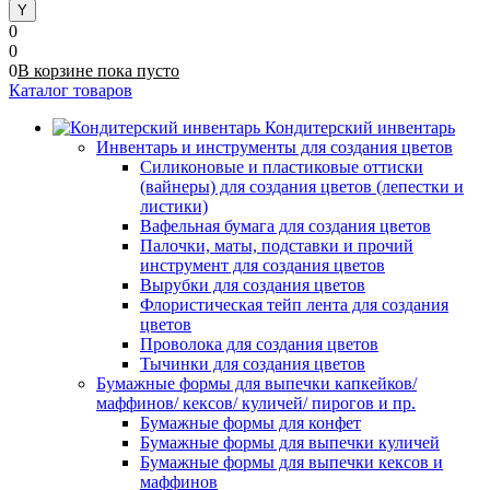
0
0
0
В корзине
пока
пусто
Каталог товаров
Кондитерский инвентарь
Инвентарь и инструменты для создания цветов
Силиконовые и пластиковые оттиски
(вайнеры) для создания цветов (лепестки и
листики)
Вафельная бумага для создания цветов
Палочки, маты, подставки и прочий
инструмент для создания цветов
Вырубки для создания цветов
Флористическая тейп лента для создания
цветов
Проволока для создания цветов
Тычинки для создания цветов
Бумажные формы для выпечки капкейков/
маффинов/ кексов/ куличей/ пирогов и пр.
Бумажные формы для конфет
Бумажные формы для выпечки куличей
Бумажные формы для выпечки кексов и
маффинов