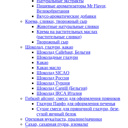
Натуральные экстракты
Пищевые ароматизаторы Mr Flavor,
Великобритания
Вкусо-ароматические добавки
Крема, сливки, творожный сыр
Животные натуральные сливки
Крема на растительных маслах
(растительные сливки)
Творожный сыр
Шоколад, глазури, какао
Шоколад Callebaut, Бельгия
Шоколадные глазури
Какао
Какао масло
Шоколад SICAO
Шоколад Россия
Шоколад Турция
Шоколад Cargill (Бельгия)
Шоколад IRCA Италия
Гибкий айсинг, смеси для оформления пряников
Глазури Парфэ для оформления печенья
Сухие смеси для пряничной глазури, безе,
сухой яичный белок
Ореховая мука/паста, пралине/начинки
Сахар, сахарная пудра, изомальт