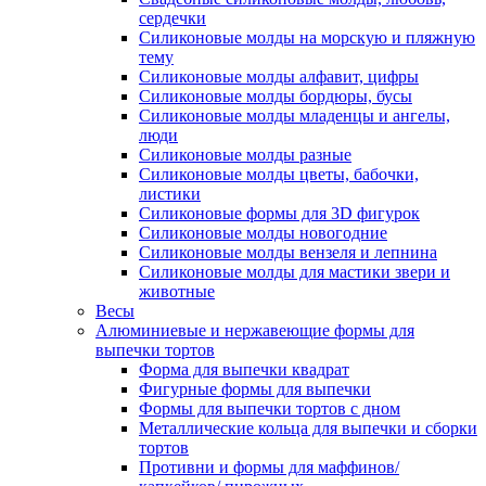
сердечки
Силиконовые молды на морскую и пляжную
тему
Силиконовые молды алфавит, цифры
Силиконовые молды бордюры, бусы
Силиконовые молды младенцы и ангелы,
люди
Силиконовые молды разные
Силиконовые молды цветы, бабочки,
листики
Силиконовые формы для 3D фигурок
Силиконовые молды новогодние
Силиконовые молды вензеля и лепнина
Силиконовые молды для мастики звери и
животные
Весы
Алюминиевые и нержавеющие формы для
выпечки тортов
Форма для выпечки квадрат
Фигурные формы для выпечки
Формы для выпечки тортов с дном
Металлические кольца для выпечки и сборки
тортов
Противни и формы для маффинов/