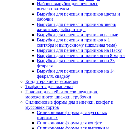
Наборы вырубок для печенья с
выталкивателем
Вырубки для печенья и пряников цветы и
бабочки
Вырубки для печенья и пряников звери/
животные, рыбы, птицы
Вырубки для печенья и пряников разные
Вырубки для печенья и пряников к 1
сентября и выпускному (школьная тема)
Вырубки для печенья и пряников на Пасху
Вырубки для печенья и пряников на 8 марта
Вырубки для печенья и пряников на 23
февраля
Вырубки для печенья и пряников на 14
февраля, свадьбу
Кондитерские термометры
Трафареты для выпечки
Палочки для кейк-попсов, леденцов,
мороженного; шпажки, трубочки
Силиконовые формы для выпечки, конфет и
муссовых тортов
Силиконовые формы для муссовых
пирожных
Силиконовые формы для конфет
Силиконовые формы для выпечки и