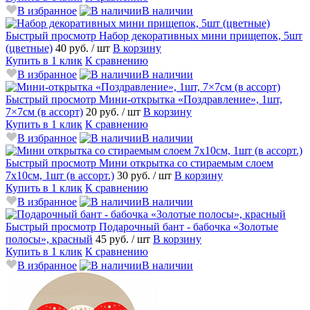
В избранное
В наличии
Быстрый просмотр
Набор декоративных мини прищепок, 5шт
(цветные)
40 руб.
/ шт
В корзину
Купить в 1 клик
К сравнению
В избранное
В наличии
Быстрый просмотр
Мини-открытка «Поздравление», 1шт,
7×7см (в ассорт)
20 руб.
/ шт
В корзину
Купить в 1 клик
К сравнению
В избранное
В наличии
Быстрый просмотр
Мини открытка со стираемым слоем
7х10см, 1шт (в ассорт.)
30 руб.
/ шт
В корзину
Купить в 1 клик
К сравнению
В избранное
В наличии
Быстрый просмотр
Подарочный бант - бабочка «Золотые
полосы», красный
45 руб.
/ шт
В корзину
Купить в 1 клик
К сравнению
В избранное
В наличии