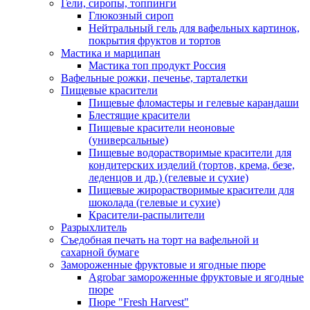
Гели, сиропы, топпинги
Глюкозный сироп
Нейтральный гель для вафельных картинок,
покрытия фруктов и тортов
Мастика и марципан
Мастика топ продукт Россия
Вафельные рожки, печенье, тарталетки
Пищевые красители
Пищевые фломастеры и гелевые карандаши
Блестящие красители
Пищевые красители неоновые
(универсальные)
Пищевые водорастворимые красители для
кондитерских изделий (тортов, крема, безе,
леденцов и др.) (гелевые и сухие)
Пищевые жирорастворимые красители для
шоколада (гелевые и сухие)
Красители-распылители
Разрыхлитель
Съедобная печать на торт на вафельной и
сахарной бумаге
Замороженные фруктовые и ягодные пюре
Agrobar замороженные фруктовые и ягодные
пюре
Пюре "Fresh Harvest"