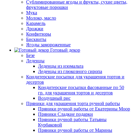
Сублимированные ягоды и фрукты, сухие цветы,
фруктовые порошки
Мука
Молоко, масло
Карамель
Дрожжи
Конфитюры
Бисквиты
Ягоды замороженные
Готовый декор
Безе
Леденцы
Леденцы из изомальта
Леденцы из глюкозного сиропа
Кондитерские посыпки для украшения тортов и
десертов
Кондитерские посыпки фасованные по 50
гр. для украшения тортов и десертов
Воздушный рис
Пряники для украшения торта ручной работы
Пряники ручной работы от Екатерины Моор
Пряники Сладкие подарки
Пряники ручной работы Татьяны
Курбаковой
Пряники ручной работы от Марины