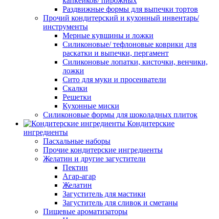
капкейков/ пирожных
Раздвижные формы для выпечки тортов
Прочий кондитерский и кухонный инвентарь/
инструменты
Мерные кувшины и ложки
Силиконовые/ тефлоновые коврики для
раскатки и выпечки, пергамент
Силиконовые лопатки, кисточки, венчики,
ложки
Сито для муки и просеиватели
Скалки
Решетки
Кухонные миски
Силиконовые формы для шоколадных плиток
Кондитерские
ингредиенты
Пасхальные наборы
Прочие кондитерские ингредиенты
Желатин и другие загустители
Пектин
Агар-агар
Желатин
Загуститель для мастики
Загуститель для сливок и сметаны
Пищевые ароматизаторы