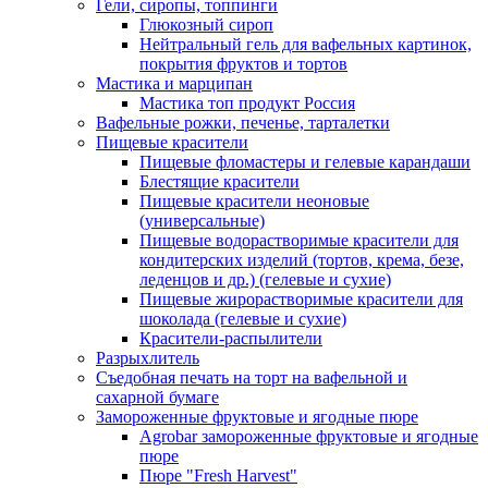
Гели, сиропы, топпинги
Глюкозный сироп
Нейтральный гель для вафельных картинок,
покрытия фруктов и тортов
Мастика и марципан
Мастика топ продукт Россия
Вафельные рожки, печенье, тарталетки
Пищевые красители
Пищевые фломастеры и гелевые карандаши
Блестящие красители
Пищевые красители неоновые
(универсальные)
Пищевые водорастворимые красители для
кондитерских изделий (тортов, крема, безе,
леденцов и др.) (гелевые и сухие)
Пищевые жирорастворимые красители для
шоколада (гелевые и сухие)
Красители-распылители
Разрыхлитель
Съедобная печать на торт на вафельной и
сахарной бумаге
Замороженные фруктовые и ягодные пюре
Agrobar замороженные фруктовые и ягодные
пюре
Пюре "Fresh Harvest"