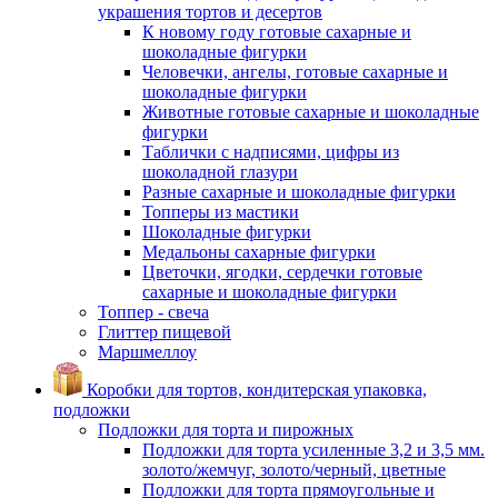
украшения тортов и десертов
К новому году готовые сахарные и
шоколадные фигурки
Человечки, ангелы, готовые сахарные и
шоколадные фигурки
Животные готовые сахарные и шоколадные
фигурки
Таблички с надписями, цифры из
шоколадной глазури
Разные сахарные и шоколадные фигурки
Топперы из мастики
Шоколадные фигурки
Медальоны сахарные фигурки
Цветочки, ягодки, сердечки готовые
сахарные и шоколадные фигурки
Топпер - свеча
Глиттер пищевой
Маршмеллоу
Коробки для тортов, кондитерская упаковка,
подложки
Подложки для торта и пирожных
Подложки для торта усиленные 3,2 и 3,5 мм.
золото/жемчуг, золото/черный, цветные
Подложки для торта прямоугольные и