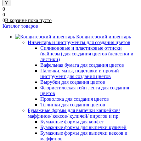
0
0
0
В корзине
пока
пусто
Каталог товаров
Кондитерский инвентарь
Инвентарь и инструменты для создания цветов
Силиконовые и пластиковые оттиски
(вайнеры) для создания цветов (лепестки и
листики)
Вафельная бумага для создания цветов
Палочки, маты, подставки и прочий
инструмент для создания цветов
Вырубки для создания цветов
Флористическая тейп лента для создания
цветов
Проволока для создания цветов
Тычинки для создания цветов
Бумажные формы для выпечки капкейков/
маффинов/ кексов/ куличей/ пирогов и пр.
Бумажные формы для конфет
Бумажные формы для выпечки куличей
Бумажные формы для выпечки кексов и
маффинов