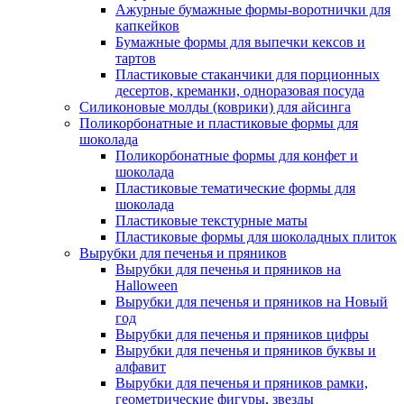
Ажурные бумажные формы-воротнички для
капкейков
Бумажные формы для выпечки кексов и
тартов
Пластиковые стаканчики для порционных
десертов, креманки, одноразовая посуда
Силиконовые молды (коврики) для айсинга
Поликорбонатные и пластиковые формы для
шоколада
Поликорбонатные формы для конфет и
шоколада
Пластиковые тематические формы для
шоколада
Пластиковые текстурные маты
Пластиковые формы для шоколадных плиток
Вырубки для печенья и пряников
Вырубки для печенья и пряников на
Halloween
Вырубки для печенья и пряников на Новый
год
Вырубки для печенья и пряников цифры
Вырубки для печенья и пряников буквы и
алфавит
Вырубки для печенья и пряников рамки,
геометрические фигуры, звезды