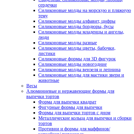
сердечки
Силиконовые молды на морскую и пляжную
тему
Силиконовые молды алфавит, цифры
Силиконовые молды бордюры, бусы
Силиконовые молды младенцы и ангелы,
люди
Силиконовые молды разные
Силиконовые молды цветы, бабочки,
листики
Силиконовые формы для 3D фигурок
Силиконовые молды новогодние
Силиконовые молды вензеля и лепнина
Силиконовые молды для мастики звери и
животные
Весы
Алюминиевые и нержавеющие формы для
выпечки тортов
Форма для выпечки квадрат
Фигурные формы для выпечки
Формы для выпечки тортов с дном
Металлические кольца для выпечки и сборки
тортов
Противни и формы для маффинов/