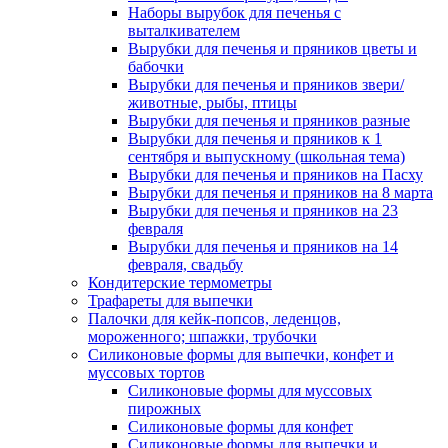
Наборы вырубок для печенья с
выталкивателем
Вырубки для печенья и пряников цветы и
бабочки
Вырубки для печенья и пряников звери/
животные, рыбы, птицы
Вырубки для печенья и пряников разные
Вырубки для печенья и пряников к 1
сентября и выпускному (школьная тема)
Вырубки для печенья и пряников на Пасху
Вырубки для печенья и пряников на 8 марта
Вырубки для печенья и пряников на 23
февраля
Вырубки для печенья и пряников на 14
февраля, свадьбу
Кондитерские термометры
Трафареты для выпечки
Палочки для кейк-попсов, леденцов,
мороженного; шпажки, трубочки
Силиконовые формы для выпечки, конфет и
муссовых тортов
Силиконовые формы для муссовых
пирожных
Силиконовые формы для конфет
Силиконовые формы для выпечки и