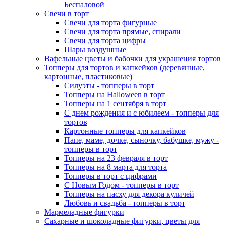
Беспаловой
Свечи в торт
Свечи для торта фигурные
Свечи для торта прямые, спирали
Свечи для торта цифры
Шары воздушные
Вафельные цветы и бабочки для украшения тортов
Топперы для тортов и капкейков (деревянные,
картонные, пластиковые)
Силуэты - топперы в торт
Топперы на Halloween в торт
Топперы на 1 сентября в торт
С днем рождения и с юбилеем - топперы для
тортов
Картонные топперы для капкейков
Папе, маме, дочке, сыночку, бабушке, мужу -
топперы в торт
Топперы на 23 февраля в торт
Топперы на 8 марта для торта
Топперы в торт с цифрами
С Новым Годом - топперы в торт
Топперы на пасху для декора куличей
Любовь и свадьба - топперы в торт
Мармеладные фигурки
Сахарные и шоколадные фигурки, цветы для