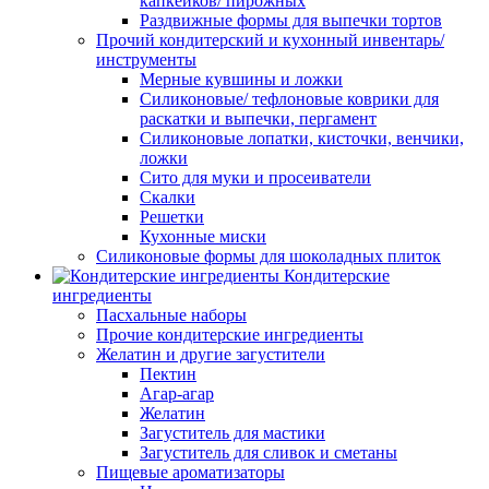
капкейков/ пирожных
Раздвижные формы для выпечки тортов
Прочий кондитерский и кухонный инвентарь/
инструменты
Мерные кувшины и ложки
Силиконовые/ тефлоновые коврики для
раскатки и выпечки, пергамент
Силиконовые лопатки, кисточки, венчики,
ложки
Сито для муки и просеиватели
Скалки
Решетки
Кухонные миски
Силиконовые формы для шоколадных плиток
Кондитерские
ингредиенты
Пасхальные наборы
Прочие кондитерские ингредиенты
Желатин и другие загустители
Пектин
Агар-агар
Желатин
Загуститель для мастики
Загуститель для сливок и сметаны
Пищевые ароматизаторы