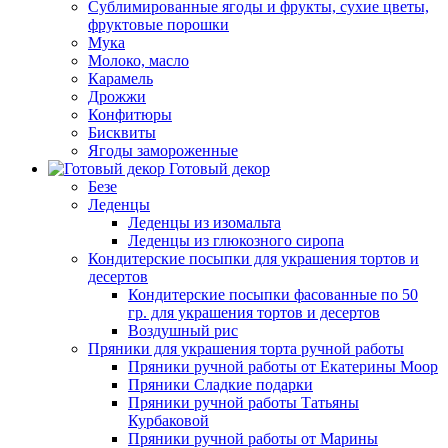
Сублимированные ягоды и фрукты, сухие цветы,
фруктовые порошки
Мука
Молоко, масло
Карамель
Дрожжи
Конфитюры
Бисквиты
Ягоды замороженные
Готовый декор
Безе
Леденцы
Леденцы из изомальта
Леденцы из глюкозного сиропа
Кондитерские посыпки для украшения тортов и
десертов
Кондитерские посыпки фасованные по 50
гр. для украшения тортов и десертов
Воздушный рис
Пряники для украшения торта ручной работы
Пряники ручной работы от Екатерины Моор
Пряники Сладкие подарки
Пряники ручной работы Татьяны
Курбаковой
Пряники ручной работы от Марины