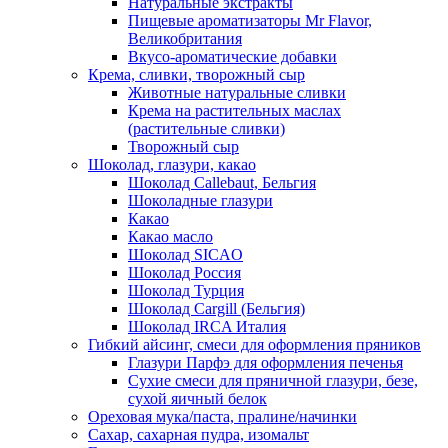
Натуральные экстракты
Пищевые ароматизаторы Mr Flavor,
Великобритания
Вкусо-ароматические добавки
Крема, сливки, творожный сыр
Животные натуральные сливки
Крема на растительных маслах
(растительные сливки)
Творожный сыр
Шоколад, глазури, какао
Шоколад Callebaut, Бельгия
Шоколадные глазури
Какао
Какао масло
Шоколад SICAO
Шоколад Россия
Шоколад Турция
Шоколад Cargill (Бельгия)
Шоколад IRCA Италия
Гибкий айсинг, смеси для оформления пряников
Глазури Парфэ для оформления печенья
Сухие смеси для пряничной глазури, безе,
сухой яичный белок
Ореховая мука/паста, пралине/начинки
Сахар, сахарная пудра, изомальт