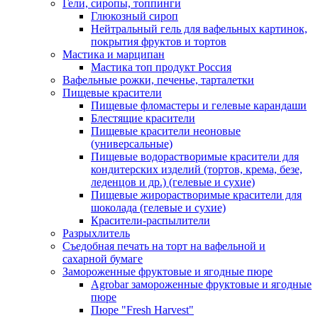
Гели, сиропы, топпинги
Глюкозный сироп
Нейтральный гель для вафельных картинок,
покрытия фруктов и тортов
Мастика и марципан
Мастика топ продукт Россия
Вафельные рожки, печенье, тарталетки
Пищевые красители
Пищевые фломастеры и гелевые карандаши
Блестящие красители
Пищевые красители неоновые
(универсальные)
Пищевые водорастворимые красители для
кондитерских изделий (тортов, крема, безе,
леденцов и др.) (гелевые и сухие)
Пищевые жирорастворимые красители для
шоколада (гелевые и сухие)
Красители-распылители
Разрыхлитель
Съедобная печать на торт на вафельной и
сахарной бумаге
Замороженные фруктовые и ягодные пюре
Agrobar замороженные фруктовые и ягодные
пюре
Пюре "Fresh Harvest"