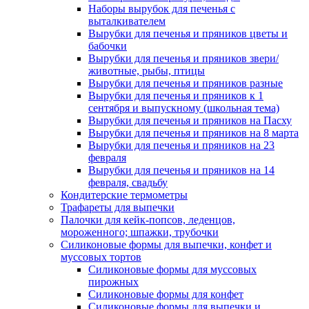
Наборы вырубок для печенья с
выталкивателем
Вырубки для печенья и пряников цветы и
бабочки
Вырубки для печенья и пряников звери/
животные, рыбы, птицы
Вырубки для печенья и пряников разные
Вырубки для печенья и пряников к 1
сентября и выпускному (школьная тема)
Вырубки для печенья и пряников на Пасху
Вырубки для печенья и пряников на 8 марта
Вырубки для печенья и пряников на 23
февраля
Вырубки для печенья и пряников на 14
февраля, свадьбу
Кондитерские термометры
Трафареты для выпечки
Палочки для кейк-попсов, леденцов,
мороженного; шпажки, трубочки
Силиконовые формы для выпечки, конфет и
муссовых тортов
Силиконовые формы для муссовых
пирожных
Силиконовые формы для конфет
Силиконовые формы для выпечки и