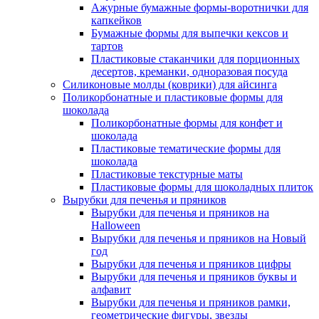
Ажурные бумажные формы-воротнички для
капкейков
Бумажные формы для выпечки кексов и
тартов
Пластиковые стаканчики для порционных
десертов, креманки, одноразовая посуда
Силиконовые молды (коврики) для айсинга
Поликорбонатные и пластиковые формы для
шоколада
Поликорбонатные формы для конфет и
шоколада
Пластиковые тематические формы для
шоколада
Пластиковые текстурные маты
Пластиковые формы для шоколадных плиток
Вырубки для печенья и пряников
Вырубки для печенья и пряников на
Halloween
Вырубки для печенья и пряников на Новый
год
Вырубки для печенья и пряников цифры
Вырубки для печенья и пряников буквы и
алфавит
Вырубки для печенья и пряников рамки,
геометрические фигуры, звезды