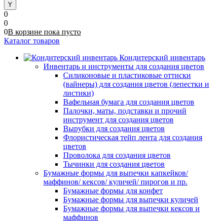
0
0
0
В корзине
пока
пусто
Каталог товаров
Кондитерский инвентарь
Инвентарь и инструменты для создания цветов
Силиконовые и пластиковые оттиски
(вайнеры) для создания цветов (лепестки и
листики)
Вафельная бумага для создания цветов
Палочки, маты, подставки и прочий
инструмент для создания цветов
Вырубки для создания цветов
Флористическая тейп лента для создания
цветов
Проволока для создания цветов
Тычинки для создания цветов
Бумажные формы для выпечки капкейков/
маффинов/ кексов/ куличей/ пирогов и пр.
Бумажные формы для конфет
Бумажные формы для выпечки куличей
Бумажные формы для выпечки кексов и
маффинов