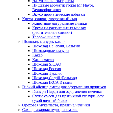
Натуральные экстракты
Пищевые ароматизаторы Mr Flavor,
Великобритания
Вкусо-ароматические добавки
Крема, сливки, творожный сыр
Животные натуральные сливки
Крема на растительных маслах
(растительные сливки)
Творожный сыр
Шоколад, глазури, какао
Шоколад Callebaut, Бельгия
Шоколадные глазури
Какао
Какао масло
Шоколад SICAO
Шоколад Россия
Шоколад Турция
Шоколад Cargill (Бельгия)
Шоколад IRCA Италия
Гибкий айсинг, смеси для оформления пряников
Глазури Парфэ для оформления печенья
Сухие смеси для пряничной глазури, безе,
сухой яичный белок
Ореховая мука/паста, пралине/начинки
Сахар, сахарная пудра, изомальт