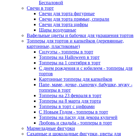
Беспаловой
Свечи в торт
Свечи для торта фигурные
Свечи для торта прямые, спирали
Свечи для торта цифры
Шары воздушные
Вафельные цветы и бабочки для украшения тортов
Топперы для тортов и капкейков (деревянные,
картонные, пластиковые)
Силуэты - топперы в торт
Топперы на Halloween в торт
Топперы на 1 сентября в торт
С днем рождения и с юбилеем - топперы для
тортов
Картонные топперы для капкейков
Папе, маме, дочке, сыночку, бабушке, мужу -
топперы в торт
Топперы на 23 февраля в торт
Топперы на 8 марта для торта
Топперы в торт с цифрами
С Новым Годом - топперы в торт
Топперы на пасху для декора куличей
Любовь и свадьба - топперы в торт
Мармеладные фигурки
Сахарные и шоколадные фигурки, цветы для