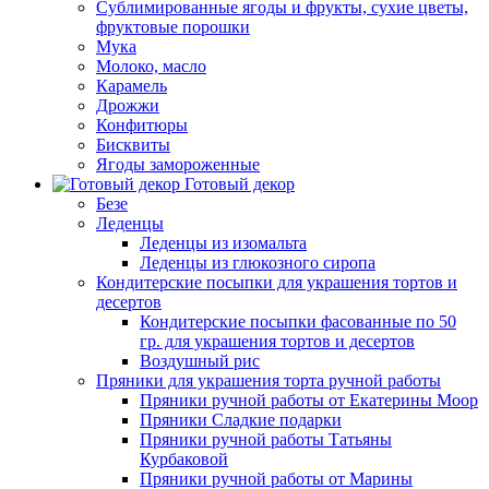
Сублимированные ягоды и фрукты, сухие цветы,
фруктовые порошки
Мука
Молоко, масло
Карамель
Дрожжи
Конфитюры
Бисквиты
Ягоды замороженные
Готовый декор
Безе
Леденцы
Леденцы из изомальта
Леденцы из глюкозного сиропа
Кондитерские посыпки для украшения тортов и
десертов
Кондитерские посыпки фасованные по 50
гр. для украшения тортов и десертов
Воздушный рис
Пряники для украшения торта ручной работы
Пряники ручной работы от Екатерины Моор
Пряники Сладкие подарки
Пряники ручной работы Татьяны
Курбаковой
Пряники ручной работы от Марины