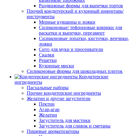
капкейков/ пирожных
Раздвижные формы для выпечки тортов
Прочий кондитерский и кухонный инвентарь/
инструменты
Мерные кувшины и ложки
Силиконовые/ тефлоновые коврики для
раскатки и выпечки, пергамент
Силиконовые лопатки, кисточки, венчики,
ложки
Сито для муки и просеиватели
Скалки
Решетки
Кухонные миски
Силиконовые формы для шоколадных плиток
Кондитерские
ингредиенты
Пасхальные наборы
Прочие кондитерские ингредиенты
Желатин и другие загустители
Пектин
Агар-агар
Желатин
Загуститель для мастики
Загуститель для сливок и сметаны
Пищевые ароматизаторы