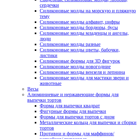
сердечки
Силиконовые молды на морскую и пляжную
тему
Силиконовые молды алфавит, цифры
Силиконовые молды бордюры, бусы
Силиконовые молды младенцы и ангелы,
люди
Силиконовые молды разные
Силиконовые молды цветы, бабочки,
листики
Силиконовые формы для 3D фигурок
Силиконовые молды новогодние
Силиконовые молды вензеля и лепнина
Силиконовые молды для мастики звери и
животные
Весы
Алюминиевые и нержавеющие формы для
выпечки тортов
Форма для выпечки квадрат
Фигурные формы для выпечки
Формы для выпечки тортов с дном
Металлические кольца для выпечки и сборки
тортов
Противни и формы для маффинов/