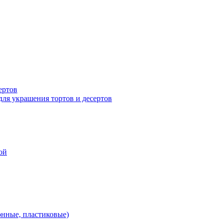
ертов
для украшения тортов и десертов
ой
онные, пластиковые)