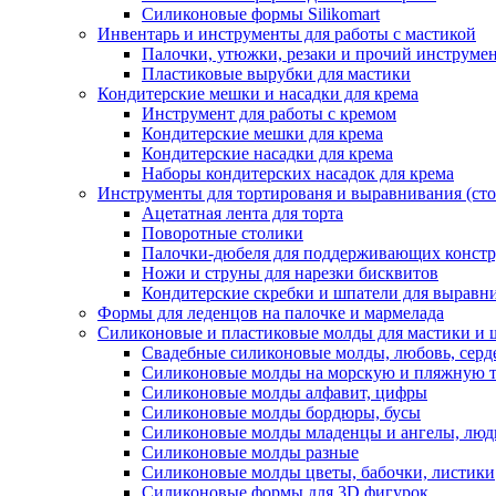
Силиконовые формы Silikomart
Инвентарь и инструменты для работы с мастикой
Палочки, утюжки, резаки и прочий инструмен
Пластиковые вырубки для мастики
Кондитерские мешки и насадки для крема
Инструмент для работы с кремом
Кондитерские мешки для крема
Кондитерские насадки для крема
Наборы кондитерских насадок для крема
Инструменты для тортированя и выравнивания (стол
Ацетатная лента для торта
Поворотные столики
Палочки-дюбеля для поддерживающих констр
Ножи и струны для нарезки бисквитов
Кондитерские скребки и шпатели для выравн
Формы для леденцов на палочке и мармелада
Силиконовые и пластиковые молды для мастики и 
Свадебные силиконовые молды, любовь, серд
Силиконовые молды на морскую и пляжную 
Силиконовые молды алфавит, цифры
Силиконовые молды бордюры, бусы
Силиконовые молды младенцы и ангелы, люд
Силиконовые молды разные
Силиконовые молды цветы, бабочки, листики
Силиконовые формы для 3D фигурок