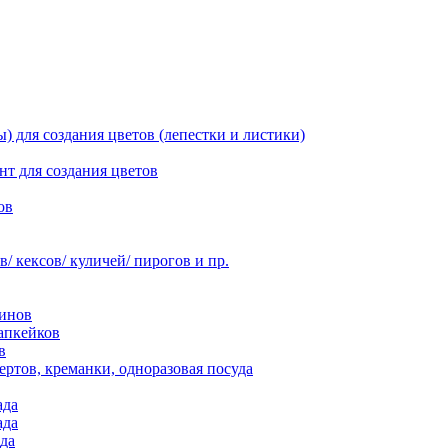
 для создания цветов (лепестки и листики)
нт для создания цветов
ов
 кексов/ куличей/ пирогов и пр.
инов
апкейков
в
ртов, креманки, одноразовая посуда
ада
ада
да