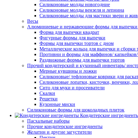
Силиконовые молды новогодние
Силиконовые молды вензеля и лепнина
Силиконовые молды для мастики звери и жи
Весы
Алюминиевые и нержавеющие формы для выпечки 
Форма для выпечки квадрат
Фигурные формы для выпечки
Формы для выпечки тортов с дном
Металлические кольца для выпечки и сборки 
Противни и формы для маффинов/ капкейков
Раздвижные формы для выпечки тортов
Прочий кондитерский и кухонный инвентарь/ инс
Мерные кувшины и ложки
Силиконовые/ тефлоновые коврики для раскат
Силиконовые лопатки, кисточки, венчики, л
Сито для муки и просеиватели
Скалки
Решетки
Кухонные миски
Силиконовые формы для шоколадных плиток
Кондитерские ингредиент
Пасхальные наборы
Прочие кондитерские ингредиенты
Желатин и другие загустители
Пектин