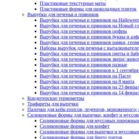
Пластиковые текстурные маты
Пластиковые формы для шоколадных плиток
Вырубки для печенья и пряников
Вырубки для печенья и пряников на Hallowee
Вырубки для печенья и пряников на Новый г
Вырубки для печенья и пряников цифры
Вырубки для печенья и пряников буквы и алф
Вырубки для печенья и пряников рамки, геом
Наборы вырубок для печенья с выталкивател
Вырубки для печенья и пряников цветы и баб
Вырубки для печенья и пряников звери/ живо
Вырубки для печенья и пряников разные
Вырубки для печенья и пряников к 1 сентября
Вырубки для печенья и пряников на Пасху
Вырубки для печенья и пряников на 8 марта
Вырубки для печенья и пряников на 23 февра
Вырубки для печенья и пряников на 14 феврал
Кондитерские термометры
Трафареты для выпечки
Палочки для кейк-попсов, леденцов, мороженного;
Силиконовые формы для выпечки, конфет и муссов
Силиконовые формы для муссовых пирожны
Силиконовые формы для конфет
Силиконовые формы для выпечки и муссовых
Силиконовые формы для бенто тортов