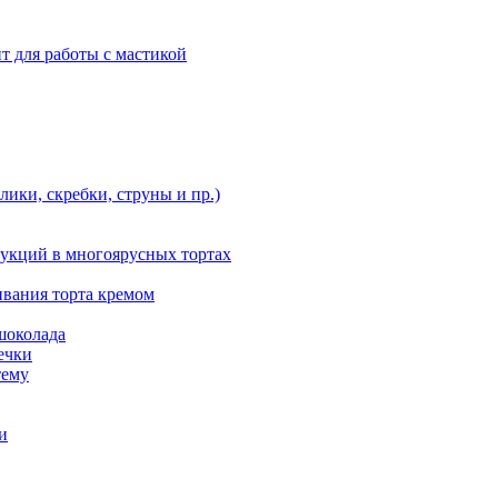
т для работы с мастикой
ики, скребки, струны и пр.)
укций в многоярусных тортах
ивания торта кремом
шоколада
ечки
тему
и