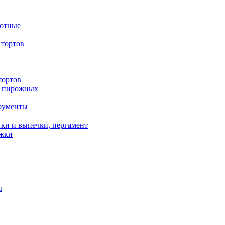
вотные
тортов
тортов
/ пирожных
трументы
ки и выпечки, пергамент
ожки
ы