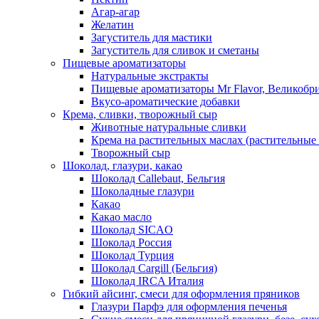
Агар-агар
Желатин
Загуститель для мастики
Загуститель для сливок и сметаны
Пищевые ароматизаторы
Натуральные экстракты
Пищевые ароматизаторы Mr Flavor, Великобр
Вкусо-ароматические добавки
Крема, сливки, творожный сыр
Животные натуральные сливки
Крема на растительных маслах (растительные
Творожный сыр
Шоколад, глазури, какао
Шоколад Callebaut, Бельгия
Шоколадные глазури
Какао
Какао масло
Шоколад SICAO
Шоколад Россия
Шоколад Турция
Шоколад Cargill (Бельгия)
Шоколад IRCA Италия
Гибкий айсинг, смеси для оформления пряников
Глазури Парфэ для оформления печенья