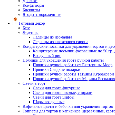
Дрожжи
Конфитюры
Бисквиты
Ягоды замороженные
Готовый декор
Безе
Леденцы
Леденцы из изомальта
Леденцы из глюкозного сиропа
Кондитерские посыпки для украшения тортов и дес
Кондитерские посыпки фасованные по 50 гр. 
Воздушный рис
Пряники для украшения торта ручной работы
Пряники ручной работы от Екатерины Моор
Пряники Сладкие подарки
Пряники ручной работы Татьяны Курбаковой
Пряники ручной работы от Марины Беспалов
Свечи в торт
Свечи для торта фигурные
Свечи для торта прямые, спирали
Свечи для торта цифры
Шары воздушные
Вафельные цветы и бабочки для украшения тортов
Топперы для тортов и капкейков (деревянные, карт