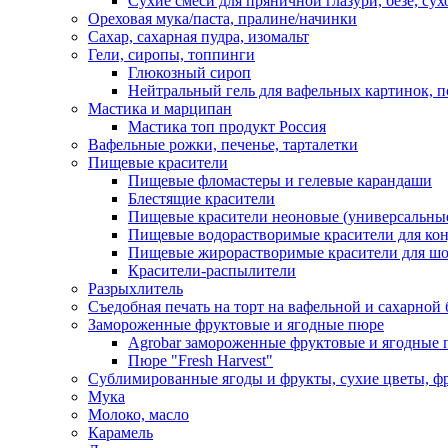
Сухие смеси для пряничной глазури, безе, су
Ореховая мука/паста, пралине/начинки
Сахар, сахарная пудра, изомальт
Гели, сиропы, топпинги
Глюкозный сироп
Нейтральный гель для вафельных картинок, п
Мастика и марципан
Мастика топ продукт Россия
Вафельные рожки, печенье, тарталетки
Пищевые красители
Пищевые фломастеры и гелевые карандаши
Блестящие красители
Пищевые красители неоновые (универсальны
Пищевые водорастворимые красители для конди
Пищевые жирорастворимые красители для шок
Красители-распылители
Разрыхлитель
Съедобная печать на торт на вафельной и сахарной 
Замороженные фруктовые и ягодные пюре
Agrobar замороженные фруктовые и ягодные 
Пюре "Fresh Harvest"
Сублимированные ягоды и фрукты, сухие цветы, 
Мука
Молоко, масло
Карамель