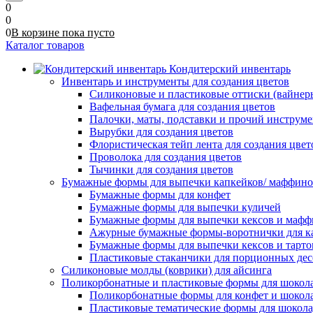
0
0
0
В корзине
пока
пусто
Каталог товаров
Кондитерский инвентарь
Инвентарь и инструменты для создания цветов
Силиконовые и пластиковые оттиски (вайнеры)
Вафельная бумага для создания цветов
Палочки, маты, подставки и прочий инструме
Вырубки для создания цветов
Флористическая тейп лента для создания цвет
Проволока для создания цветов
Тычинки для создания цветов
Бумажные формы для выпечки капкейков/ маффинов/
Бумажные формы для конфет
Бумажные формы для выпечки куличей
Бумажные формы для выпечки кексов и мафф
Ажурные бумажные формы-воротнички для к
Бумажные формы для выпечки кексов и тарто
Пластиковые стаканчики для порционных десе
Силиконовые молды (коврики) для айсинга
Поликорбонатные и пластиковые формы для шокол
Поликорбонатные формы для конфет и шокол
Пластиковые тематические формы для шокола