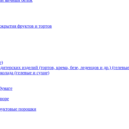
хой яичный белок
окрытия фруктов и тортов
е)
терских изделий (тортов, крема, безе, леденцов и др.) (гелевые
олада (гелевые и сухие)
бумаге
пюре
фруктовые порошки