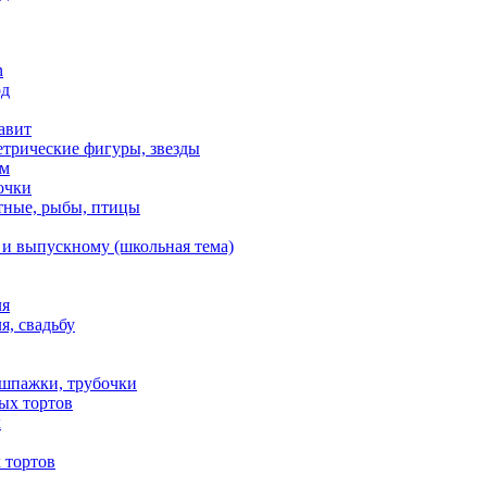
n
од
авит
етрические фигуры, звезды
ем
очки
тные, рыбы, птицы
 и выпускному (школьная тема)
ля
я, свадьбу
 шпажки, трубочки
ых тортов
х
 тортов