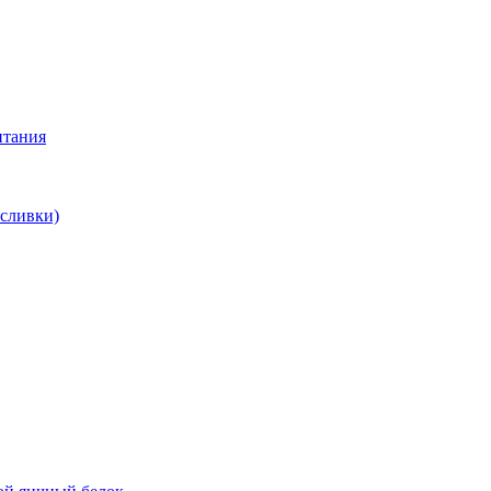
итания
 сливки)