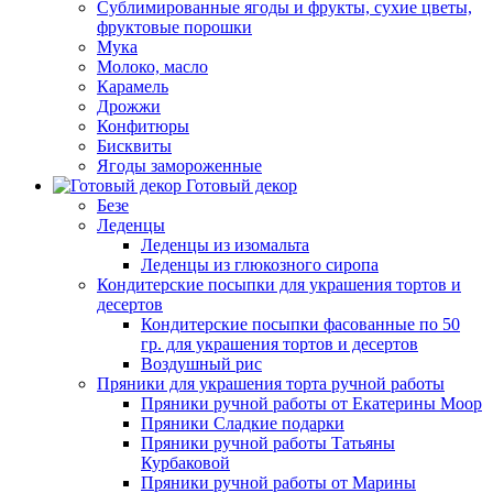
Сублимированные ягоды и фрукты, сухие цветы,
фруктовые порошки
Мука
Молоко, масло
Карамель
Дрожжи
Конфитюры
Бисквиты
Ягоды замороженные
Готовый декор
Безе
Леденцы
Леденцы из изомальта
Леденцы из глюкозного сиропа
Кондитерские посыпки для украшения тортов и
десертов
Кондитерские посыпки фасованные по 50
гр. для украшения тортов и десертов
Воздушный рис
Пряники для украшения торта ручной работы
Пряники ручной работы от Екатерины Моор
Пряники Сладкие подарки
Пряники ручной работы Татьяны
Курбаковой
Пряники ручной работы от Марины