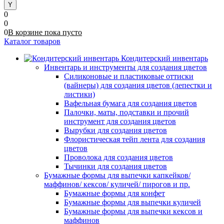
0
0
0
В корзине
пока
пусто
Каталог товаров
Кондитерский инвентарь
Инвентарь и инструменты для создания цветов
Силиконовые и пластиковые оттиски
(вайнеры) для создания цветов (лепестки и
листики)
Вафельная бумага для создания цветов
Палочки, маты, подставки и прочий
инструмент для создания цветов
Вырубки для создания цветов
Флористическая тейп лента для создания
цветов
Проволока для создания цветов
Тычинки для создания цветов
Бумажные формы для выпечки капкейков/
маффинов/ кексов/ куличей/ пирогов и пр.
Бумажные формы для конфет
Бумажные формы для выпечки куличей
Бумажные формы для выпечки кексов и
маффинов