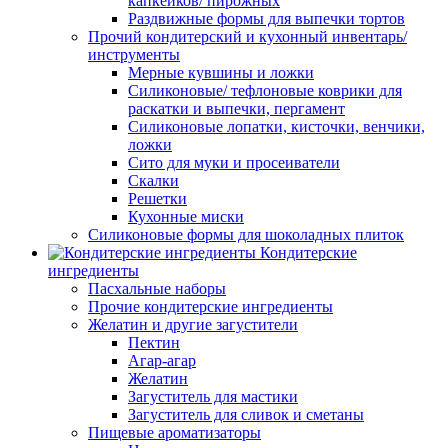
капкейков/ пирожных
Раздвижные формы для выпечки тортов
Прочий кондитерский и кухонный инвентарь/
инструменты
Мерные кувшины и ложки
Силиконовые/ тефлоновые коврики для
раскатки и выпечки, пергамент
Силиконовые лопатки, кисточки, венчики,
ложки
Сито для муки и просеиватели
Скалки
Решетки
Кухонные миски
Силиконовые формы для шоколадных плиток
Кондитерские
ингредиенты
Пасхальные наборы
Прочие кондитерские ингредиенты
Желатин и другие загустители
Пектин
Агар-агар
Желатин
Загуститель для мастики
Загуститель для сливок и сметаны
Пищевые ароматизаторы