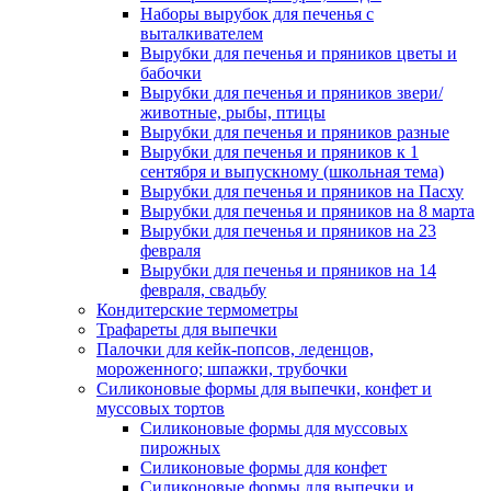
Наборы вырубок для печенья с
выталкивателем
Вырубки для печенья и пряников цветы и
бабочки
Вырубки для печенья и пряников звери/
животные, рыбы, птицы
Вырубки для печенья и пряников разные
Вырубки для печенья и пряников к 1
сентября и выпускному (школьная тема)
Вырубки для печенья и пряников на Пасху
Вырубки для печенья и пряников на 8 марта
Вырубки для печенья и пряников на 23
февраля
Вырубки для печенья и пряников на 14
февраля, свадьбу
Кондитерские термометры
Трафареты для выпечки
Палочки для кейк-попсов, леденцов,
мороженного; шпажки, трубочки
Силиконовые формы для выпечки, конфет и
муссовых тортов
Силиконовые формы для муссовых
пирожных
Силиконовые формы для конфет
Силиконовые формы для выпечки и