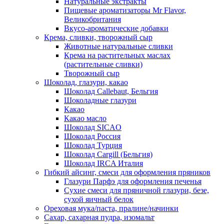
Натуральные экстракты
Пищевые ароматизаторы Mr Flavor,
Великобритания
Вкусо-ароматические добавки
Крема, сливки, творожный сыр
Животные натуральные сливки
Крема на растительных маслах
(растительные сливки)
Творожный сыр
Шоколад, глазури, какао
Шоколад Callebaut, Бельгия
Шоколадные глазури
Какао
Какао масло
Шоколад SICAO
Шоколад Россия
Шоколад Турция
Шоколад Cargill (Бельгия)
Шоколад IRCA Италия
Гибкий айсинг, смеси для оформления пряников
Глазури Парфэ для оформления печенья
Сухие смеси для пряничной глазури, безе,
сухой яичный белок
Ореховая мука/паста, пралине/начинки
Сахар, сахарная пудра, изомальт