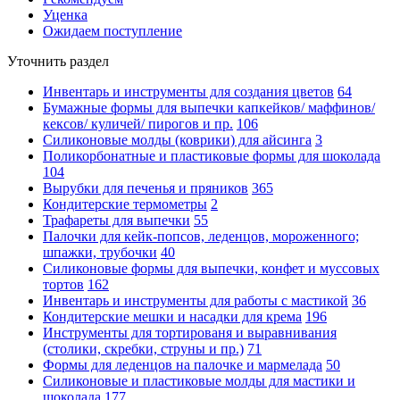
Уценка
Ожидаем поступление
Уточнить раздел
Инвентарь и инструменты для создания цветов
64
Бумажные формы для выпечки капкейков/ маффинов/
кексов/ куличей/ пирогов и пр.
106
Силиконовые молды (коврики) для айсинга
3
Поликорбонатные и пластиковые формы для шоколада
104
Вырубки для печенья и пряников
365
Кондитерские термометры
2
Трафареты для выпечки
55
Палочки для кейк-попсов, леденцов, мороженного;
шпажки, трубочки
40
Силиконовые формы для выпечки, конфет и муссовых
тортов
162
Инвентарь и инструменты для работы с мастикой
36
Кондитерские мешки и насадки для крема
196
Инструменты для тортированя и выравнивания
(столики, скребки, струны и пр.)
71
Формы для леденцов на палочке и мармелада
50
Силиконовые и пластиковые молды для мастики и
шоколада
177