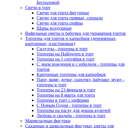
Беспаловой
Свечи в торт
Свечи для торта фигурные
Свечи для торта прямые, спирали
Свечи для торта цифры
Шары воздушные
Вафельные цветы и бабочки для украшения тортов
Топперы для тортов и капкейков (деревянные,
картонные, пластиковые)
Силуэты - топперы в торт
Топперы на Halloween в торт
Топперы на 1 сентября в торт
С днем рождения и с юбилеем - топперы для
тортов
Картонные топперы для капкейков
Папе, маме, дочке, сыночку, бабушке, мужу -
топперы в торт
Топперы на 23 февраля в торт
Топперы на 8 марта для торта
Топперы в торт с цифрами
С Новым Годом - топперы в торт
Топперы на пасху для декора куличей
Любовь и свадьба - топперы в торт
Мармеладные фигурки
Сахарные и шоколадные фигурки, цветы для