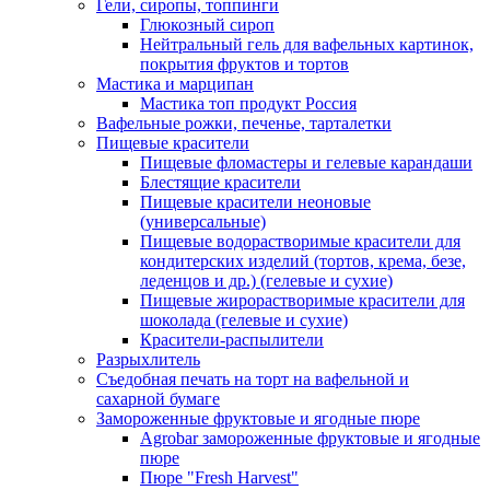
Гели, сиропы, топпинги
Глюкозный сироп
Нейтральный гель для вафельных картинок,
покрытия фруктов и тортов
Мастика и марципан
Мастика топ продукт Россия
Вафельные рожки, печенье, тарталетки
Пищевые красители
Пищевые фломастеры и гелевые карандаши
Блестящие красители
Пищевые красители неоновые
(универсальные)
Пищевые водорастворимые красители для
кондитерских изделий (тортов, крема, безе,
леденцов и др.) (гелевые и сухие)
Пищевые жирорастворимые красители для
шоколада (гелевые и сухие)
Красители-распылители
Разрыхлитель
Съедобная печать на торт на вафельной и
сахарной бумаге
Замороженные фруктовые и ягодные пюре
Agrobar замороженные фруктовые и ягодные
пюре
Пюре "Fresh Harvest"