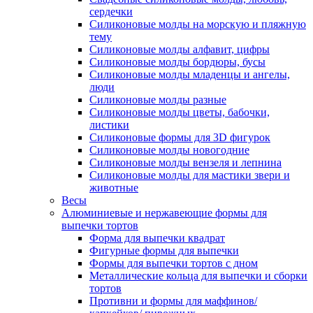
сердечки
Силиконовые молды на морскую и пляжную
тему
Силиконовые молды алфавит, цифры
Силиконовые молды бордюры, бусы
Силиконовые молды младенцы и ангелы,
люди
Силиконовые молды разные
Силиконовые молды цветы, бабочки,
листики
Силиконовые формы для 3D фигурок
Силиконовые молды новогодние
Силиконовые молды вензеля и лепнина
Силиконовые молды для мастики звери и
животные
Весы
Алюминиевые и нержавеющие формы для
выпечки тортов
Форма для выпечки квадрат
Фигурные формы для выпечки
Формы для выпечки тортов с дном
Металлические кольца для выпечки и сборки
тортов
Противни и формы для маффинов/