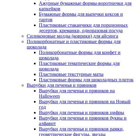
Ажурные бумажные формы-воротнички для
капкейков
Бумажные формы для выпечки кексов и
тартов
Пластиковые стаканчики для порционных
десертов, креманки, одноразовая посуда
Силиконовые молды (коврики) для айсинга
Поликорбонатные и пластиковые формы для
шоколада
Поликорбонатные формы для конфет и
шоколада
Пластиковые тематические формы для
шоколада
Пластиковые текстурные маты
Пластиковые формы для шоколадных плиток
Вырубки для печенья и пряников
Вырубки для печенья и пряников на
Halloween
Вырубки для печенья и пряников на Новый
год
Вырубки для печенья и пряников цифры
Вырубки для печенья и пряников буквы и
алфавит
Вырубки для печенья и пряников рамки,
геометрические фигуры, звезды