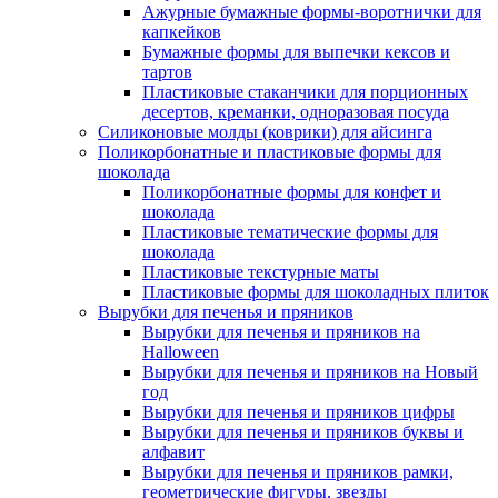
Ажурные бумажные формы-воротнички для
капкейков
Бумажные формы для выпечки кексов и
тартов
Пластиковые стаканчики для порционных
десертов, креманки, одноразовая посуда
Силиконовые молды (коврики) для айсинга
Поликорбонатные и пластиковые формы для
шоколада
Поликорбонатные формы для конфет и
шоколада
Пластиковые тематические формы для
шоколада
Пластиковые текстурные маты
Пластиковые формы для шоколадных плиток
Вырубки для печенья и пряников
Вырубки для печенья и пряников на
Halloween
Вырубки для печенья и пряников на Новый
год
Вырубки для печенья и пряников цифры
Вырубки для печенья и пряников буквы и
алфавит
Вырубки для печенья и пряников рамки,
геометрические фигуры, звезды