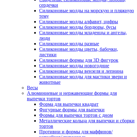
сердечки
Силиконовые молды на морскую и пляжную
тему
Силиконовые молды алфавит, цифры
Силиконовые молды бордюры, бусы
Силиконовые молды младенцы и ангелы,
люди
Силиконовые молды разные
Силиконовые молды цветы, бабочки,
листики
Силиконовые формы для 3D фигурок
Силиконовые молды новогодние
Силиконовые молды вензеля и лепнина
Силиконовые молды для мастики звери и
животные
Весы
Алюминиевые и нержавеющие формы для
выпечки тортов
Форма для выпечки квадрат
Фигурные формы для выпечки
Формы для выпечки тортов с дном
Металлические кольца для выпечки и сборки
тортов
Противни и формы для маффинов/