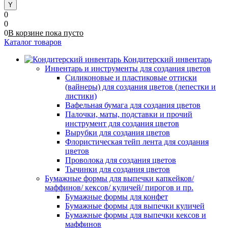
0
0
0
В корзине
пока
пусто
Каталог товаров
Кондитерский инвентарь
Инвентарь и инструменты для создания цветов
Силиконовые и пластиковые оттиски
(вайнеры) для создания цветов (лепестки и
листики)
Вафельная бумага для создания цветов
Палочки, маты, подставки и прочий
инструмент для создания цветов
Вырубки для создания цветов
Флористическая тейп лента для создания
цветов
Проволока для создания цветов
Тычинки для создания цветов
Бумажные формы для выпечки капкейков/
маффинов/ кексов/ куличей/ пирогов и пр.
Бумажные формы для конфет
Бумажные формы для выпечки куличей
Бумажные формы для выпечки кексов и
маффинов