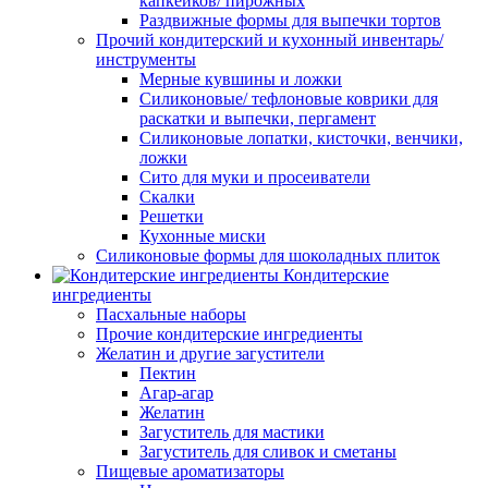
капкейков/ пирожных
Раздвижные формы для выпечки тортов
Прочий кондитерский и кухонный инвентарь/
инструменты
Мерные кувшины и ложки
Силиконовые/ тефлоновые коврики для
раскатки и выпечки, пергамент
Силиконовые лопатки, кисточки, венчики,
ложки
Сито для муки и просеиватели
Скалки
Решетки
Кухонные миски
Силиконовые формы для шоколадных плиток
Кондитерские
ингредиенты
Пасхальные наборы
Прочие кондитерские ингредиенты
Желатин и другие загустители
Пектин
Агар-агар
Желатин
Загуститель для мастики
Загуститель для сливок и сметаны
Пищевые ароматизаторы