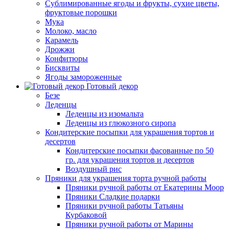
Сублимированные ягоды и фрукты, сухие цветы,
фруктовые порошки
Мука
Молоко, масло
Карамель
Дрожжи
Конфитюры
Бисквиты
Ягоды замороженные
Готовый декор
Безе
Леденцы
Леденцы из изомальта
Леденцы из глюкозного сиропа
Кондитерские посыпки для украшения тортов и
десертов
Кондитерские посыпки фасованные по 50
гр. для украшения тортов и десертов
Воздушный рис
Пряники для украшения торта ручной работы
Пряники ручной работы от Екатерины Моор
Пряники Сладкие подарки
Пряники ручной работы Татьяны
Курбаковой
Пряники ручной работы от Марины