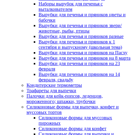
Наборы вырубок для печенья с
выталкивателем
Вырубки для печенья и пряников цветы и
бабочки
Вырубки для печенья и пряников звери/
животные, рыбы, птицы
Вырубки для печенья и пряников разные
Вырубки для печенья и пряников к 1
сентября и выпускному (школьная тема)
Вырубки для печенья и пряников на Пасху
Вырубки для печенья и пряников на 8 марта
Вырубки для печенья и пряников на 23
февраля
Вырубки для печенья и пряников на 14
февраля, свадьбу
Кондитерские термометры
Трафареты для выпечки
Палочки для кейк-попсов, леденцов,
мороженного; шпажки, трубочки
Силиконовые формы для выпечки, конфет и
муссовых тортов
Силиконовые формы для муссовых
пирожных
Силиконовые формы для конфет
Силиконовые формы для выпечки и