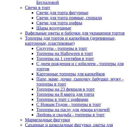
Беспаловой
Свечи в торт
Свечи для торта фигурные
Свечи для торта прямые, спирали
Свечи для торта цифры
Шары воздушные
Вафельные цветы и бабочки для украшения тортов
Топперы для тортов и капкейков (деревянные,
картонные, пластиковые)
Силуэты - топперы в торт
Топперы на Halloween в торт
Топперы на 1 сентября в торт
С днем рождения и с юбилеем - топперы для
тортов
Картонные топперы для капкейков
Папе, маме, дочке, сыночку, бабушке, мужу -
топперы в торт
Топперы на 23 февраля в торт
Топперы на 8 марта для торта
Топперы в торт с цифрами
С Новым Годом - топперы в торт
Топперы на пасху для декора куличей
Любовь и свадьба - топперы в торт
Мармеладные фигурки
Сахарные и шоколадные фигурки, цветы для