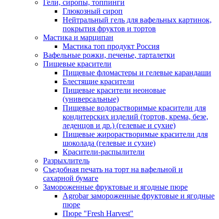
Гели, сиропы, топпинги
Глюкозный сироп
Нейтральный гель для вафельных картинок,
покрытия фруктов и тортов
Мастика и марципан
Мастика топ продукт Россия
Вафельные рожки, печенье, тарталетки
Пищевые красители
Пищевые фломастеры и гелевые карандаши
Блестящие красители
Пищевые красители неоновые
(универсальные)
Пищевые водорастворимые красители для
кондитерских изделий (тортов, крема, безе,
леденцов и др.) (гелевые и сухие)
Пищевые жирорастворимые красители для
шоколада (гелевые и сухие)
Красители-распылители
Разрыхлитель
Съедобная печать на торт на вафельной и
сахарной бумаге
Замороженные фруктовые и ягодные пюре
Agrobar замороженные фруктовые и ягодные
пюре
Пюре "Fresh Harvest"