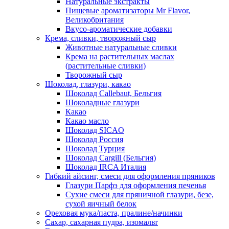
Натуральные экстракты
Пищевые ароматизаторы Mr Flavor,
Великобритания
Вкусо-ароматические добавки
Крема, сливки, творожный сыр
Животные натуральные сливки
Крема на растительных маслах
(растительные сливки)
Творожный сыр
Шоколад, глазури, какао
Шоколад Callebaut, Бельгия
Шоколадные глазури
Какао
Какао масло
Шоколад SICAO
Шоколад Россия
Шоколад Турция
Шоколад Cargill (Бельгия)
Шоколад IRCA Италия
Гибкий айсинг, смеси для оформления пряников
Глазури Парфэ для оформления печенья
Сухие смеси для пряничной глазури, безе,
сухой яичный белок
Ореховая мука/паста, пралине/начинки
Сахар, сахарная пудра, изомальт