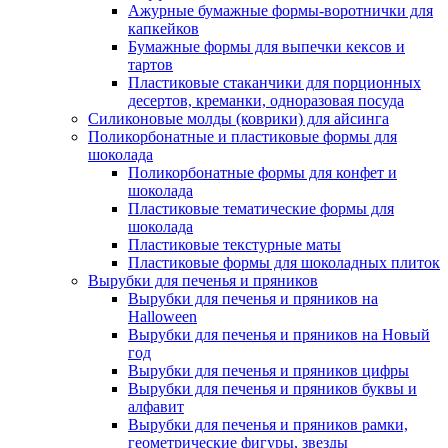
Ажурные бумажные формы-воротнички для
капкейков
Бумажные формы для выпечки кексов и
тартов
Пластиковые стаканчики для порционных
десертов, креманки, одноразовая посуда
Силиконовые молды (коврики) для айсинга
Поликорбонатные и пластиковые формы для
шоколада
Поликорбонатные формы для конфет и
шоколада
Пластиковые тематические формы для
шоколада
Пластиковые текстурные маты
Пластиковые формы для шоколадных плиток
Вырубки для печенья и пряников
Вырубки для печенья и пряников на
Halloween
Вырубки для печенья и пряников на Новый
год
Вырубки для печенья и пряников цифры
Вырубки для печенья и пряников буквы и
алфавит
Вырубки для печенья и пряников рамки,
геометрические фигуры, звезды