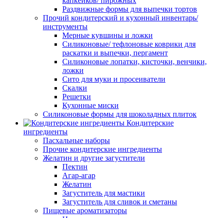
капкейков/ пирожных
Раздвижные формы для выпечки тортов
Прочий кондитерский и кухонный инвентарь/
инструменты
Мерные кувшины и ложки
Силиконовые/ тефлоновые коврики для
раскатки и выпечки, пергамент
Силиконовые лопатки, кисточки, венчики,
ложки
Сито для муки и просеиватели
Скалки
Решетки
Кухонные миски
Силиконовые формы для шоколадных плиток
Кондитерские
ингредиенты
Пасхальные наборы
Прочие кондитерские ингредиенты
Желатин и другие загустители
Пектин
Агар-агар
Желатин
Загуститель для мастики
Загуститель для сливок и сметаны
Пищевые ароматизаторы