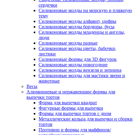
сердечки
Силиконовые молды на морскую и пляжную
тему
Силиконовые молды алфавит, цифры
Силиконовые молды бордюры, бусы
Силиконовые молды младенцы и ангелы,
люди
Силиконовые молды разные
Силиконовые молды цветы, бабочки,
листики
Силиконовые формы для 3D фигурок
Силиконовые молды новогодние
Силиконовые молды вензеля и лепнина
Силиконовые молды для мастики звери и
животные
Весы
Алюминиевые и нержавеющие формы для
выпечки тортов
Форма для выпечки квадрат
Фигурные формы для выпечки
Формы для выпечки тортов с дном
Металлические кольца для выпечки и сборки
тортов
Противни и формы для маффинов/