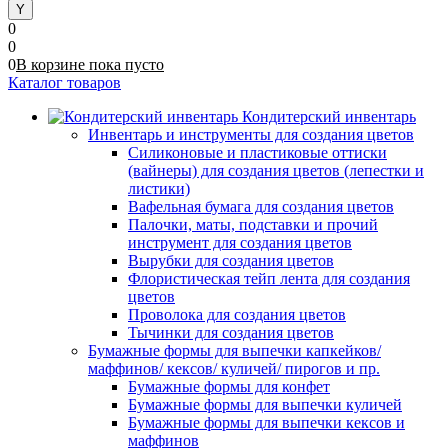
0
0
0
В корзине
пока
пусто
Каталог товаров
Кондитерский инвентарь
Инвентарь и инструменты для создания цветов
Силиконовые и пластиковые оттиски
(вайнеры) для создания цветов (лепестки и
листики)
Вафельная бумага для создания цветов
Палочки, маты, подставки и прочий
инструмент для создания цветов
Вырубки для создания цветов
Флористическая тейп лента для создания
цветов
Проволока для создания цветов
Тычинки для создания цветов
Бумажные формы для выпечки капкейков/
маффинов/ кексов/ куличей/ пирогов и пр.
Бумажные формы для конфет
Бумажные формы для выпечки куличей
Бумажные формы для выпечки кексов и
маффинов