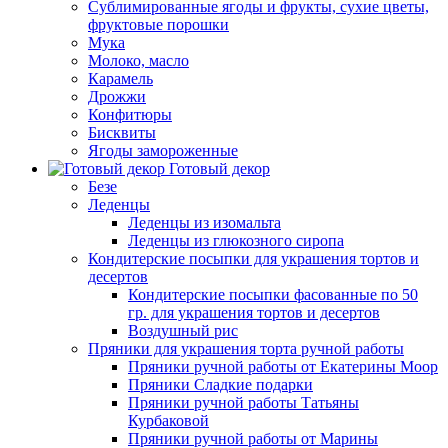
Сублимированные ягоды и фрукты, сухие цветы,
фруктовые порошки
Мука
Молоко, масло
Карамель
Дрожжи
Конфитюры
Бисквиты
Ягоды замороженные
Готовый декор
Безе
Леденцы
Леденцы из изомальта
Леденцы из глюкозного сиропа
Кондитерские посыпки для украшения тортов и
десертов
Кондитерские посыпки фасованные по 50
гр. для украшения тортов и десертов
Воздушный рис
Пряники для украшения торта ручной работы
Пряники ручной работы от Екатерины Моор
Пряники Сладкие подарки
Пряники ручной работы Татьяны
Курбаковой
Пряники ручной работы от Марины