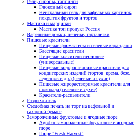
Гели, сиропы, топпинги
Глюкозный сироп
Нейтральный гель для вафельных картинок,
покрытия фруктов и тортов
Мастика и марципан
Мастика топ продукт Россия
Вафельные рожки, печенье, тарталетки
Пищевые красители
Пищевые фломастеры и гелевые карандаши
Блестящие красители
Пищевые красители неоновые
(универсальные)
Пищевые водорастворимые красители для
кондитерских изделий (тортов, крема, безе,
леденцов и др.) (гелевые и сухие)
Пищевые жирорастворимые красители для
шоколада (гелевые и сухие)
Красители-распылители
Разрыхлитель
Съедобная печать на торт на вафельной и
сахарной бумаге
Замороженные фруктовые и ягодные пюре
Agrobar замороженные фруктовые и ягодные
пюре
Пюре "Fresh Harvest"