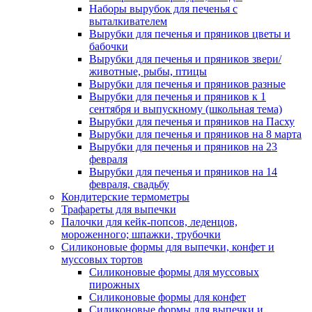
Наборы вырубок для печенья с
выталкивателем
Вырубки для печенья и пряников цветы и
бабочки
Вырубки для печенья и пряников звери/
животные, рыбы, птицы
Вырубки для печенья и пряников разные
Вырубки для печенья и пряников к 1
сентября и выпускному (школьная тема)
Вырубки для печенья и пряников на Пасху
Вырубки для печенья и пряников на 8 марта
Вырубки для печенья и пряников на 23
февраля
Вырубки для печенья и пряников на 14
февраля, свадьбу
Кондитерские термометры
Трафареты для выпечки
Палочки для кейк-попсов, леденцов,
мороженного; шпажки, трубочки
Силиконовые формы для выпечки, конфет и
муссовых тортов
Силиконовые формы для муссовых
пирожных
Силиконовые формы для конфет
Силиконовые формы для выпечки и