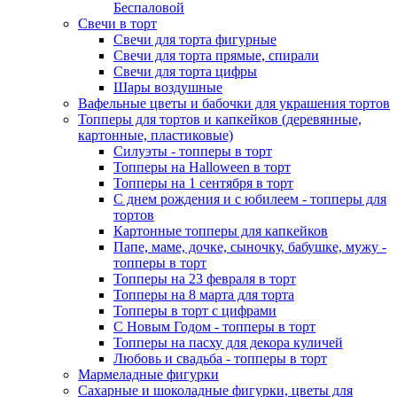
Беспаловой
Свечи в торт
Свечи для торта фигурные
Свечи для торта прямые, спирали
Свечи для торта цифры
Шары воздушные
Вафельные цветы и бабочки для украшения тортов
Топперы для тортов и капкейков (деревянные,
картонные, пластиковые)
Силуэты - топперы в торт
Топперы на Halloween в торт
Топперы на 1 сентября в торт
С днем рождения и с юбилеем - топперы для
тортов
Картонные топперы для капкейков
Папе, маме, дочке, сыночку, бабушке, мужу -
топперы в торт
Топперы на 23 февраля в торт
Топперы на 8 марта для торта
Топперы в торт с цифрами
С Новым Годом - топперы в торт
Топперы на пасху для декора куличей
Любовь и свадьба - топперы в торт
Мармеладные фигурки
Сахарные и шоколадные фигурки, цветы для