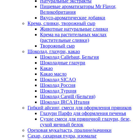
Натуральные экстракты
Пищевые ароматизаторы Mr Flavor,
Великобритания
Вкусо-ароматические добавки
Крема, сливки, творожный сыр
Животные натуральные сливки
Крема на растительных маслах
(растительные сливки)
Творожный сыр
Шоколад, глазури, какао
Шоколад Callebaut, Бельгия
Шоколадные глазури
Какао
Какао масло
Шоколад SICAO
Шоколад Россия
Шоколад Турция
Шоколад Cargill (Бельгия)
Шоколад IRCA Италия
Гибкий айсинг, смеси для оформления пряников
Глазури Парфэ для оформления печенья
Сухие смеси для пряничной глазури, безе,
сухой яичный белок
Ореховая мука/паста, пралине/начинки
Сахар, сахарная пудра, изомальт