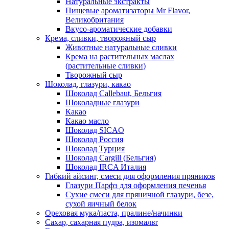
Натуральные экстракты
Пищевые ароматизаторы Mr Flavor,
Великобритания
Вкусо-ароматические добавки
Крема, сливки, творожный сыр
Животные натуральные сливки
Крема на растительных маслах
(растительные сливки)
Творожный сыр
Шоколад, глазури, какао
Шоколад Callebaut, Бельгия
Шоколадные глазури
Какао
Какао масло
Шоколад SICAO
Шоколад Россия
Шоколад Турция
Шоколад Cargill (Бельгия)
Шоколад IRCA Италия
Гибкий айсинг, смеси для оформления пряников
Глазури Парфэ для оформления печенья
Сухие смеси для пряничной глазури, безе,
сухой яичный белок
Ореховая мука/паста, пралине/начинки
Сахар, сахарная пудра, изомальт