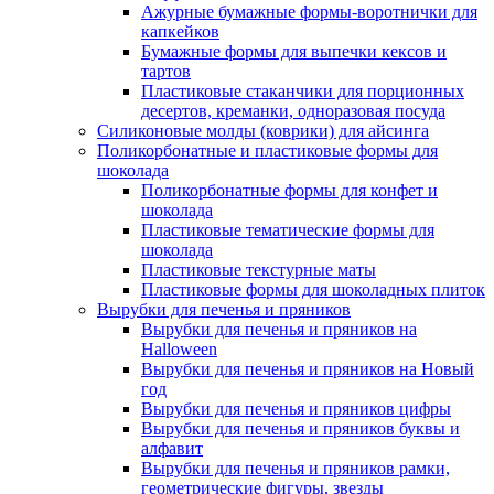
Ажурные бумажные формы-воротнички для
капкейков
Бумажные формы для выпечки кексов и
тартов
Пластиковые стаканчики для порционных
десертов, креманки, одноразовая посуда
Силиконовые молды (коврики) для айсинга
Поликорбонатные и пластиковые формы для
шоколада
Поликорбонатные формы для конфет и
шоколада
Пластиковые тематические формы для
шоколада
Пластиковые текстурные маты
Пластиковые формы для шоколадных плиток
Вырубки для печенья и пряников
Вырубки для печенья и пряников на
Halloween
Вырубки для печенья и пряников на Новый
год
Вырубки для печенья и пряников цифры
Вырубки для печенья и пряников буквы и
алфавит
Вырубки для печенья и пряников рамки,
геометрические фигуры, звезды