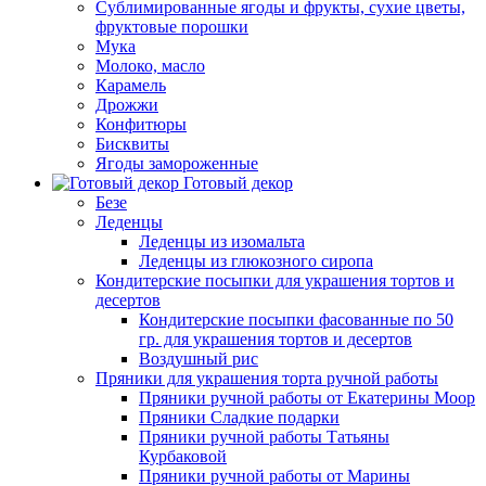
Сублимированные ягоды и фрукты, сухие цветы,
фруктовые порошки
Мука
Молоко, масло
Карамель
Дрожжи
Конфитюры
Бисквиты
Ягоды замороженные
Готовый декор
Безе
Леденцы
Леденцы из изомальта
Леденцы из глюкозного сиропа
Кондитерские посыпки для украшения тортов и
десертов
Кондитерские посыпки фасованные по 50
гр. для украшения тортов и десертов
Воздушный рис
Пряники для украшения торта ручной работы
Пряники ручной работы от Екатерины Моор
Пряники Сладкие подарки
Пряники ручной работы Татьяны
Курбаковой
Пряники ручной работы от Марины