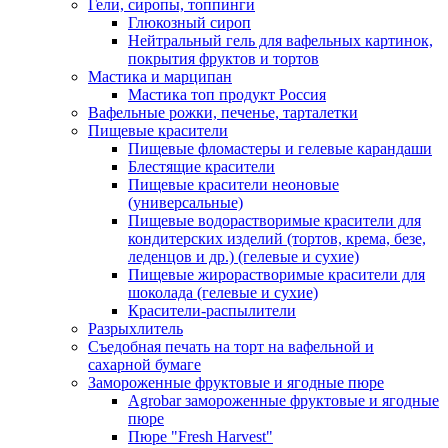
Гели, сиропы, топпинги
Глюкозный сироп
Нейтральный гель для вафельных картинок,
покрытия фруктов и тортов
Мастика и марципан
Мастика топ продукт Россия
Вафельные рожки, печенье, тарталетки
Пищевые красители
Пищевые фломастеры и гелевые карандаши
Блестящие красители
Пищевые красители неоновые
(универсальные)
Пищевые водорастворимые красители для
кондитерских изделий (тортов, крема, безе,
леденцов и др.) (гелевые и сухие)
Пищевые жирорастворимые красители для
шоколада (гелевые и сухие)
Красители-распылители
Разрыхлитель
Съедобная печать на торт на вафельной и
сахарной бумаге
Замороженные фруктовые и ягодные пюре
Agrobar замороженные фруктовые и ягодные
пюре
Пюре "Fresh Harvest"