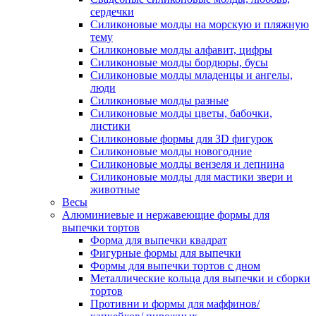
сердечки
Силиконовые молды на морскую и пляжную
тему
Силиконовые молды алфавит, цифры
Силиконовые молды бордюры, бусы
Силиконовые молды младенцы и ангелы,
люди
Силиконовые молды разные
Силиконовые молды цветы, бабочки,
листики
Силиконовые формы для 3D фигурок
Силиконовые молды новогодние
Силиконовые молды вензеля и лепнина
Силиконовые молды для мастики звери и
животные
Весы
Алюминиевые и нержавеющие формы для
выпечки тортов
Форма для выпечки квадрат
Фигурные формы для выпечки
Формы для выпечки тортов с дном
Металлические кольца для выпечки и сборки
тортов
Противни и формы для маффинов/