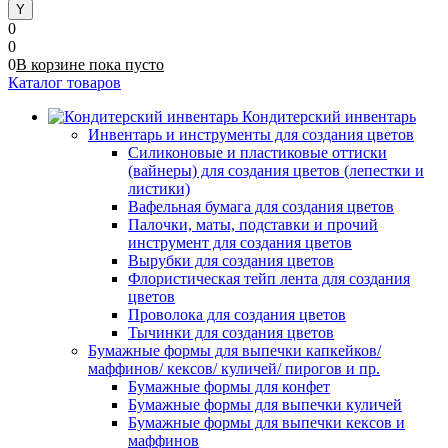
0
0
0
В корзине
пока
пусто
Каталог товаров
Кондитерский инвентарь
Инвентарь и инструменты для создания цветов
Силиконовые и пластиковые оттиски
(вайнеры) для создания цветов (лепестки и
листики)
Вафельная бумага для создания цветов
Палочки, маты, подставки и прочий
инструмент для создания цветов
Вырубки для создания цветов
Флористическая тейп лента для создания
цветов
Проволока для создания цветов
Тычинки для создания цветов
Бумажные формы для выпечки капкейков/
маффинов/ кексов/ куличей/ пирогов и пр.
Бумажные формы для конфет
Бумажные формы для выпечки куличей
Бумажные формы для выпечки кексов и
маффинов