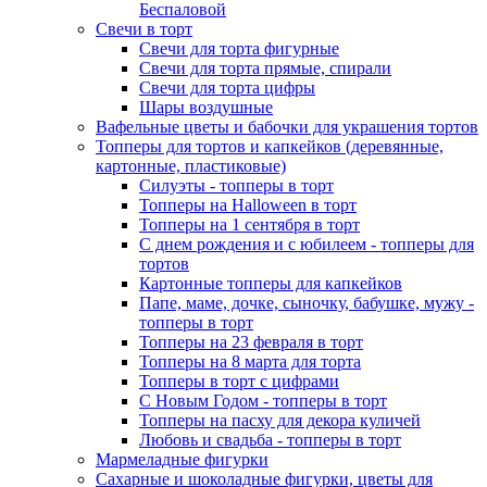
Беспаловой
Свечи в торт
Свечи для торта фигурные
Свечи для торта прямые, спирали
Свечи для торта цифры
Шары воздушные
Вафельные цветы и бабочки для украшения тортов
Топперы для тортов и капкейков (деревянные,
картонные, пластиковые)
Силуэты - топперы в торт
Топперы на Halloween в торт
Топперы на 1 сентября в торт
С днем рождения и с юбилеем - топперы для
тортов
Картонные топперы для капкейков
Папе, маме, дочке, сыночку, бабушке, мужу -
топперы в торт
Топперы на 23 февраля в торт
Топперы на 8 марта для торта
Топперы в торт с цифрами
С Новым Годом - топперы в торт
Топперы на пасху для декора куличей
Любовь и свадьба - топперы в торт
Мармеладные фигурки
Сахарные и шоколадные фигурки, цветы для