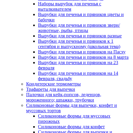
Наборы вырубок для печенья с
выталкивателем
Вырубки для печенья и пряников цветы и
бабочки
Вырубки для печенья и пряников звери/
животные, рыбы, птицы
Вырубки для печенья и пряников разные
Вырубки для печенья и пряников к 1
сентября и выпускному (школьная тема)
Вырубки для печенья и пряников на Пасху
Вырубки для печенья и пряников на 8 марта
Вырубки для печенья и пряников на 23
февраля
Вырубки для печенья и пряников на 14
февраля, свадьбу
Кондитерские термометры
Трафареты для выпечки
Палочки для кейк-попсов, леденцов,
мороженного; шпажки, трубочки
Силиконовые формы для выпечки, конфет и
муссовых тортов
Силиконовые формы для муссовых
пирожных
Силиконовые формы для конфет
Силиконовые формы для выпечки и