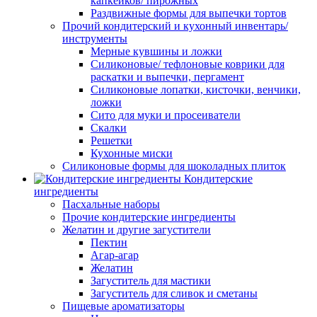
капкейков/ пирожных
Раздвижные формы для выпечки тортов
Прочий кондитерский и кухонный инвентарь/
инструменты
Мерные кувшины и ложки
Силиконовые/ тефлоновые коврики для
раскатки и выпечки, пергамент
Силиконовые лопатки, кисточки, венчики,
ложки
Сито для муки и просеиватели
Скалки
Решетки
Кухонные миски
Силиконовые формы для шоколадных плиток
Кондитерские
ингредиенты
Пасхальные наборы
Прочие кондитерские ингредиенты
Желатин и другие загустители
Пектин
Агар-агар
Желатин
Загуститель для мастики
Загуститель для сливок и сметаны
Пищевые ароматизаторы