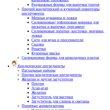
капкейков/ пирожных
Раздвижные формы для выпечки тортов
Прочий кондитерский и кухонный инвентарь/
инструменты
Мерные кувшины и ложки
Силиконовые/ тефлоновые коврики для
раскатки и выпечки, пергамент
Силиконовые лопатки, кисточки, венчики,
ложки
Сито для муки и просеиватели
Скалки
Решетки
Кухонные миски
Силиконовые формы для шоколадных плиток
Кондитерские ингредиенты
Пасхальные наборы
Прочие кондитерские ингредиенты
Желатин и другие загустители
Пектин
Агар-агар
Желатин
Загуститель для мастики
Загуститель для сливок и сметаны
Пищевые ароматизаторы