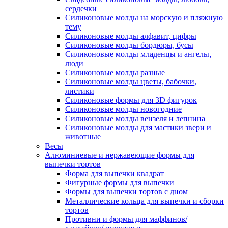
сердечки
Силиконовые молды на морскую и пляжную
тему
Силиконовые молды алфавит, цифры
Силиконовые молды бордюры, бусы
Силиконовые молды младенцы и ангелы,
люди
Силиконовые молды разные
Силиконовые молды цветы, бабочки,
листики
Силиконовые формы для 3D фигурок
Силиконовые молды новогодние
Силиконовые молды вензеля и лепнина
Силиконовые молды для мастики звери и
животные
Весы
Алюминиевые и нержавеющие формы для
выпечки тортов
Форма для выпечки квадрат
Фигурные формы для выпечки
Формы для выпечки тортов с дном
Металлические кольца для выпечки и сборки
тортов
Противни и формы для маффинов/