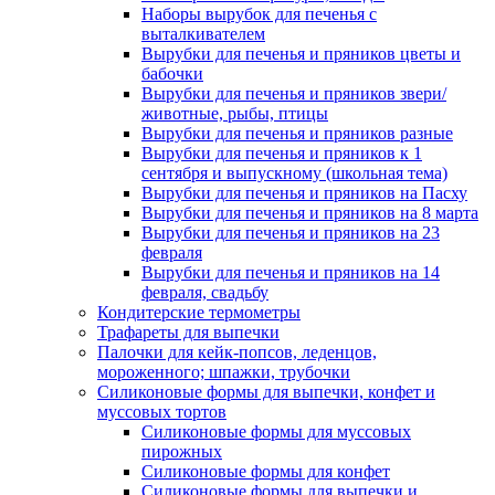
Наборы вырубок для печенья с
выталкивателем
Вырубки для печенья и пряников цветы и
бабочки
Вырубки для печенья и пряников звери/
животные, рыбы, птицы
Вырубки для печенья и пряников разные
Вырубки для печенья и пряников к 1
сентября и выпускному (школьная тема)
Вырубки для печенья и пряников на Пасху
Вырубки для печенья и пряников на 8 марта
Вырубки для печенья и пряников на 23
февраля
Вырубки для печенья и пряников на 14
февраля, свадьбу
Кондитерские термометры
Трафареты для выпечки
Палочки для кейк-попсов, леденцов,
мороженного; шпажки, трубочки
Силиконовые формы для выпечки, конфет и
муссовых тортов
Силиконовые формы для муссовых
пирожных
Силиконовые формы для конфет
Силиконовые формы для выпечки и