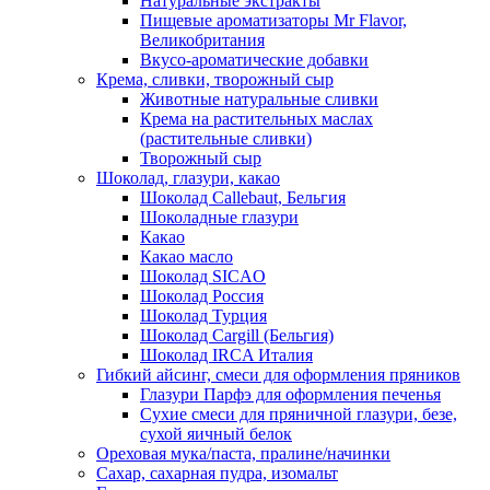
Натуральные экстракты
Пищевые ароматизаторы Mr Flavor,
Великобритания
Вкусо-ароматические добавки
Крема, сливки, творожный сыр
Животные натуральные сливки
Крема на растительных маслах
(растительные сливки)
Творожный сыр
Шоколад, глазури, какао
Шоколад Callebaut, Бельгия
Шоколадные глазури
Какао
Какао масло
Шоколад SICAO
Шоколад Россия
Шоколад Турция
Шоколад Cargill (Бельгия)
Шоколад IRCA Италия
Гибкий айсинг, смеси для оформления пряников
Глазури Парфэ для оформления печенья
Сухие смеси для пряничной глазури, безе,
сухой яичный белок
Ореховая мука/паста, пралине/начинки
Сахар, сахарная пудра, изомальт