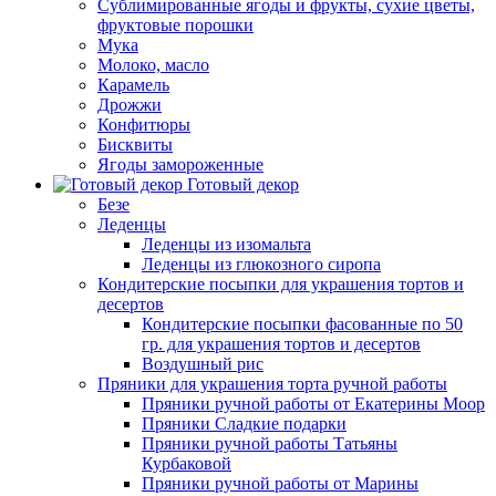
Сублимированные ягоды и фрукты, сухие цветы,
фруктовые порошки
Мука
Молоко, масло
Карамель
Дрожжи
Конфитюры
Бисквиты
Ягоды замороженные
Готовый декор
Безе
Леденцы
Леденцы из изомальта
Леденцы из глюкозного сиропа
Кондитерские посыпки для украшения тортов и
десертов
Кондитерские посыпки фасованные по 50
гр. для украшения тортов и десертов
Воздушный рис
Пряники для украшения торта ручной работы
Пряники ручной работы от Екатерины Моор
Пряники Сладкие подарки
Пряники ручной работы Татьяны
Курбаковой
Пряники ручной работы от Марины