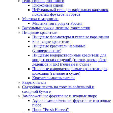
Гели, сиропы, топпинги
Глюкозный сироп
Нейтральный гель для вафельных картинок,
покрытия фруктов и тортов
Мастика и марципан
Мастика топ продукт Россия
Вафельные рожки, печенье, тарталетки
Пищевые красители
Пищевые фломастеры и гелевые карандаши
Блестящие красители
Пищевые красители неоновые
(универсальные)
Пищевые водорастворимые красители для
кондитерских изделий (тортов, крема, безе,
леденцов и др.) (гелевые и сухие)
Пищевые жирорастворимые красители для
шоколада (гелевые и сухие)
Красители-распылители
Разрыхлитель
Съедобная печать на торт на вафельной и
сахарной бумаге
Замороженные фруктовые и ягодные пюре
Agrobar замороженные фруктовые и ягодные
пюре
Пюре "Fresh Harvest"