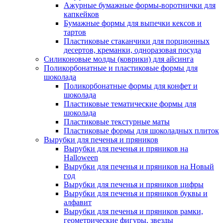
Ажурные бумажные формы-воротнички для
капкейков
Бумажные формы для выпечки кексов и
тартов
Пластиковые стаканчики для порционных
десертов, креманки, одноразовая посуда
Силиконовые молды (коврики) для айсинга
Поликорбонатные и пластиковые формы для
шоколада
Поликорбонатные формы для конфет и
шоколада
Пластиковые тематические формы для
шоколада
Пластиковые текстурные маты
Пластиковые формы для шоколадных плиток
Вырубки для печенья и пряников
Вырубки для печенья и пряников на
Halloween
Вырубки для печенья и пряников на Новый
год
Вырубки для печенья и пряников цифры
Вырубки для печенья и пряников буквы и
алфавит
Вырубки для печенья и пряников рамки,
геометрические фигуры, звезды