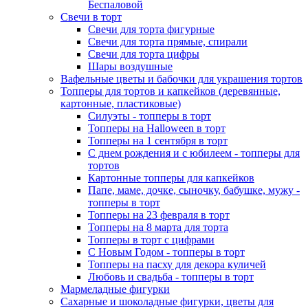
Беспаловой
Свечи в торт
Свечи для торта фигурные
Свечи для торта прямые, спирали
Свечи для торта цифры
Шары воздушные
Вафельные цветы и бабочки для украшения тортов
Топперы для тортов и капкейков (деревянные,
картонные, пластиковые)
Силуэты - топперы в торт
Топперы на Halloween в торт
Топперы на 1 сентября в торт
С днем рождения и с юбилеем - топперы для
тортов
Картонные топперы для капкейков
Папе, маме, дочке, сыночку, бабушке, мужу -
топперы в торт
Топперы на 23 февраля в торт
Топперы на 8 марта для торта
Топперы в торт с цифрами
С Новым Годом - топперы в торт
Топперы на пасху для декора куличей
Любовь и свадьба - топперы в торт
Мармеладные фигурки
Сахарные и шоколадные фигурки, цветы для