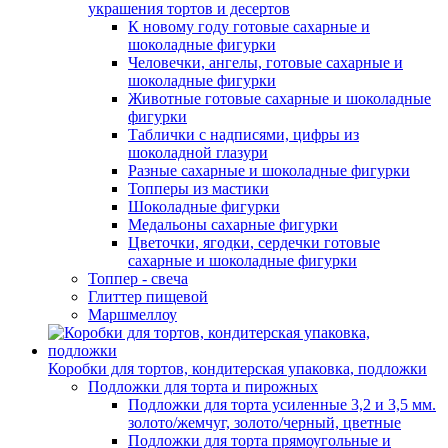
украшения тортов и десертов
К новому году готовые сахарные и
шоколадные фигурки
Человечки, ангелы, готовые сахарные и
шоколадные фигурки
Животные готовые сахарные и шоколадные
фигурки
Таблички с надписями, цифры из
шоколадной глазури
Разные сахарные и шоколадные фигурки
Топперы из мастики
Шоколадные фигурки
Медальоны сахарные фигурки
Цветочки, ягодки, сердечки готовые
сахарные и шоколадные фигурки
Топпер - свеча
Глиттер пищевой
Маршмеллоу
Коробки для тортов, кондитерская упаковка, подложки
Подложки для торта и пирожных
Подложки для торта усиленные 3,2 и 3,5 мм.
золото/жемчуг, золото/черный, цветные
Подложки для торта прямоугольные и