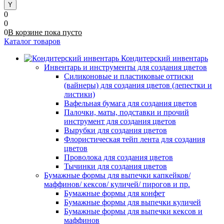
0
0
0
В корзине
пока
пусто
Каталог товаров
Кондитерский инвентарь
Инвентарь и инструменты для создания цветов
Силиконовые и пластиковые оттиски
(вайнеры) для создания цветов (лепестки и
листики)
Вафельная бумага для создания цветов
Палочки, маты, подставки и прочий
инструмент для создания цветов
Вырубки для создания цветов
Флористическая тейп лента для создания
цветов
Проволока для создания цветов
Тычинки для создания цветов
Бумажные формы для выпечки капкейков/
маффинов/ кексов/ куличей/ пирогов и пр.
Бумажные формы для конфет
Бумажные формы для выпечки куличей
Бумажные формы для выпечки кексов и
маффинов