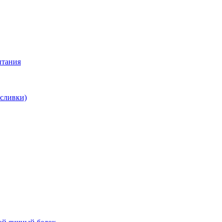
итания
 сливки)