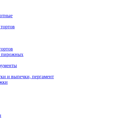
вотные
тортов
тортов
/ пирожных
трументы
ки и выпечки, пергамент
ожки
ы