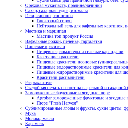
Сухие смеси для пряничной глазури, безе, су
Ореховая мука/паста, пралине/начинки
Сахар, сахарная пудра, изомальт
Гели, сиропы, топпинги
Глюкозный сироп
Нейтральный гель для вафельных картинок, п
Мастика и марципан
Мастика топ продукт Россия
Вафельные рожки, печенье, тарталетки
Пищевые красители
Пищевые фломастеры и гелевые карандаши
Блестящие красители
Пищевые красители неоновые (универсальны
Пищевые водорастворимые красители для конди
Пищевые жирорастворимые красители для шок
Красители-распылители
Разрыхлитель
Съедобная печать на торт на вафельной и сахарной 
Замороженные фруктовые и ягодные пюре
Agrobar замороженные фруктовые и ягодные 
Пюре "Fresh Harvest"
Сублимированные ягоды и фрукты, сухие цветы, 
Мука
Молоко, масло
Карамель