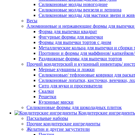
Силиконовые молды новогодние
Силиконовые молды вензеля и лепнина
Силиконовые молды для мастики звери и жи
Весы
Алюминиевые и нержавеющие формы для выпечки 
Форма для выпечки квадрат
Фигурные формы для выпечки
Формы для выпечки тортов с дном
Металлические кольца для выпечки и сборки 
Противни и формы для маффинов/ капкейков
Раздвижные формы для выпечки тортов
Прочий кондитерский и кухонный инвентарь/ инс
Мерные кувшины и ложки
Силиконовые/ тефлоновые коврики для раскат
Силиконовые лопатки, кисточки, венчики, л
Сито для муки и просеиватели
Скалки
Решетки
Кухонные миски
Силиконовые формы для шоколадных плиток
Кондитерские ингредиент
Пасхальные наборы
Прочие кондитерские ингредиенты
Желатин и другие загустители
Пектин