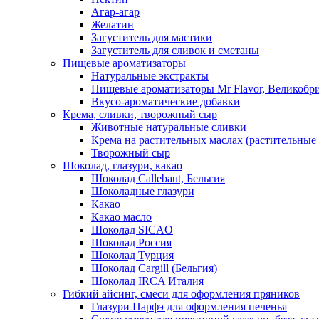
Агар-агар
Желатин
Загуститель для мастики
Загуститель для сливок и сметаны
Пищевые ароматизаторы
Натуральные экстракты
Пищевые ароматизаторы Mr Flavor, Великобр
Вкусо-ароматические добавки
Крема, сливки, творожный сыр
Животные натуральные сливки
Крема на растительных маслах (растительные
Творожный сыр
Шоколад, глазури, какао
Шоколад Callebaut, Бельгия
Шоколадные глазури
Какао
Какао масло
Шоколад SICAO
Шоколад Россия
Шоколад Турция
Шоколад Cargill (Бельгия)
Шоколад IRCA Италия
Гибкий айсинг, смеси для оформления пряников
Глазури Парфэ для оформления печенья