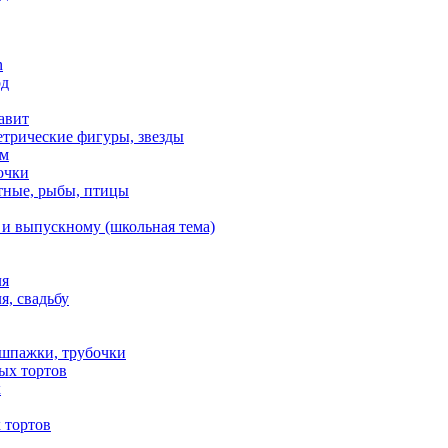
n
од
авит
етрические фигуры, звезды
ем
очки
тные, рыбы, птицы
 и выпускному (школьная тема)
ля
я, свадьбу
 шпажки, трубочки
ых тортов
х
 тортов