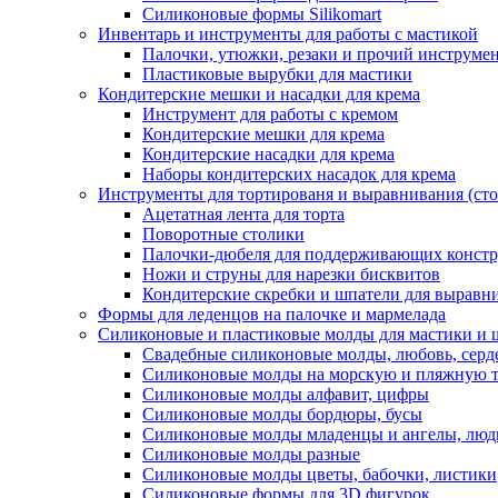
Силиконовые формы Silikomart
Инвентарь и инструменты для работы с мастикой
Палочки, утюжки, резаки и прочий инструмен
Пластиковые вырубки для мастики
Кондитерские мешки и насадки для крема
Инструмент для работы с кремом
Кондитерские мешки для крема
Кондитерские насадки для крема
Наборы кондитерских насадок для крема
Инструменты для тортированя и выравнивания (стол
Ацетатная лента для торта
Поворотные столики
Палочки-дюбеля для поддерживающих констр
Ножи и струны для нарезки бисквитов
Кондитерские скребки и шпатели для выравн
Формы для леденцов на палочке и мармелада
Силиконовые и пластиковые молды для мастики и 
Свадебные силиконовые молды, любовь, серд
Силиконовые молды на морскую и пляжную 
Силиконовые молды алфавит, цифры
Силиконовые молды бордюры, бусы
Силиконовые молды младенцы и ангелы, люд
Силиконовые молды разные
Силиконовые молды цветы, бабочки, листики
Силиконовые формы для 3D фигурок