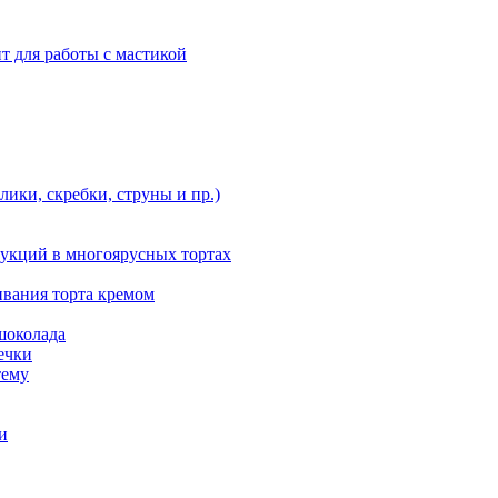
т для работы с мастикой
ики, скребки, струны и пр.)
укций в многоярусных тортах
ивания торта кремом
шоколада
ечки
тему
и