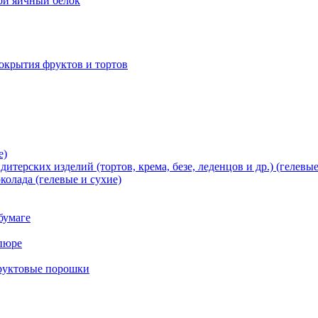
хой яичный белок
окрытия фруктов и тортов
е)
терских изделий (тортов, крема, безе, леденцов и др.) (гелевые
олада (гелевые и сухие)
бумаге
пюре
фруктовые порошки