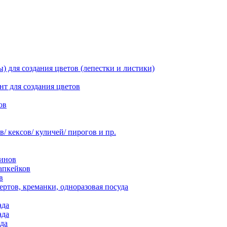
 для создания цветов (лепестки и листики)
нт для создания цветов
ов
 кексов/ куличей/ пирогов и пр.
инов
апкейков
в
ртов, креманки, одноразовая посуда
ада
ада
да