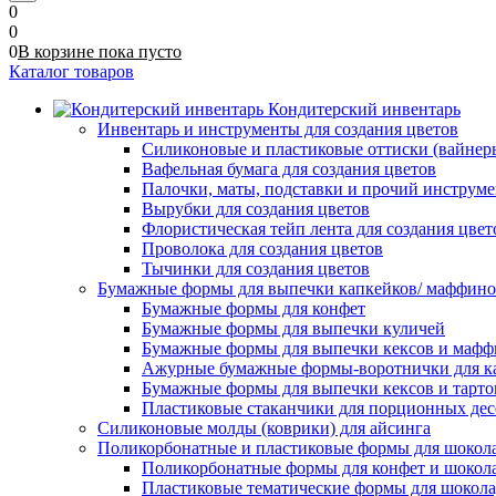
0
0
0
В корзине
пока
пусто
Каталог товаров
Кондитерский инвентарь
Инвентарь и инструменты для создания цветов
Силиконовые и пластиковые оттиски (вайнеры)
Вафельная бумага для создания цветов
Палочки, маты, подставки и прочий инструме
Вырубки для создания цветов
Флористическая тейп лента для создания цвет
Проволока для создания цветов
Тычинки для создания цветов
Бумажные формы для выпечки капкейков/ маффинов/
Бумажные формы для конфет
Бумажные формы для выпечки куличей
Бумажные формы для выпечки кексов и мафф
Ажурные бумажные формы-воротнички для к
Бумажные формы для выпечки кексов и тарто
Пластиковые стаканчики для порционных десе
Силиконовые молды (коврики) для айсинга
Поликорбонатные и пластиковые формы для шокол
Поликорбонатные формы для конфет и шокол
Пластиковые тематические формы для шокола