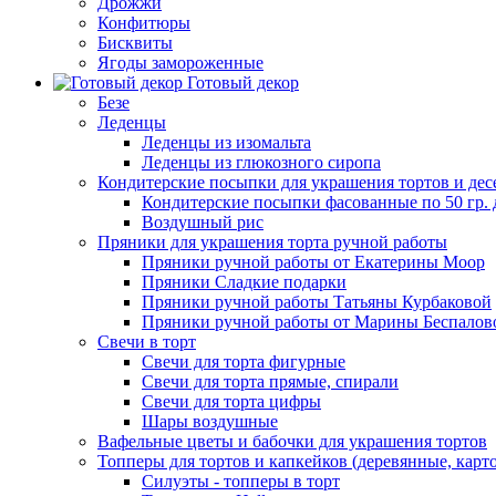
Дрожжи
Конфитюры
Бисквиты
Ягоды замороженные
Готовый декор
Безе
Леденцы
Леденцы из изомальта
Леденцы из глюкозного сиропа
Кондитерские посыпки для украшения тортов и дес
Кондитерские посыпки фасованные по 50 гр. 
Воздушный рис
Пряники для украшения торта ручной работы
Пряники ручной работы от Екатерины Моор
Пряники Сладкие подарки
Пряники ручной работы Татьяны Курбаковой
Пряники ручной работы от Марины Беспалов
Свечи в торт
Свечи для торта фигурные
Свечи для торта прямые, спирали
Свечи для торта цифры
Шары воздушные
Вафельные цветы и бабочки для украшения тортов
Топперы для тортов и капкейков (деревянные, карт
Силуэты - топперы в торт