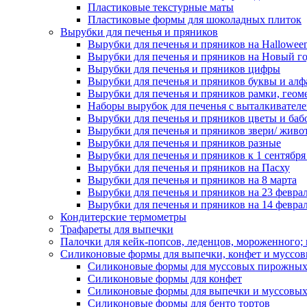
Пластиковые текстурные маты
Пластиковые формы для шоколадных плиток
Вырубки для печенья и пряников
Вырубки для печенья и пряников на Hallowee
Вырубки для печенья и пряников на Новый г
Вырубки для печенья и пряников цифры
Вырубки для печенья и пряников буквы и алф
Вырубки для печенья и пряников рамки, геом
Наборы вырубок для печенья с выталкивател
Вырубки для печенья и пряников цветы и баб
Вырубки для печенья и пряников звери/ живо
Вырубки для печенья и пряников разные
Вырубки для печенья и пряников к 1 сентября
Вырубки для печенья и пряников на Пасху
Вырубки для печенья и пряников на 8 марта
Вырубки для печенья и пряников на 23 февра
Вырубки для печенья и пряников на 14 феврал
Кондитерские термометры
Трафареты для выпечки
Палочки для кейк-попсов, леденцов, мороженного;
Силиконовые формы для выпечки, конфет и муссов
Силиконовые формы для муссовых пирожны
Силиконовые формы для конфет
Силиконовые формы для выпечки и муссовых
Силиконовые формы для бенто тортов