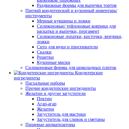
капкейков/ пирожных
Раздвижные формы для выпечки тортов
Прочий кондитерский и кухонный инвентарь/
инструменты
Мерные кувшины и ложки
Силиконовые/ тефлоновые коврики для
раскатки и выпечки, пергамент
Силиконовые лопатки, кисточки, венчики,
ложки
Сито для муки и просеиватели
Скалки
Решетки
Кухонные миски
Силиконовые формы для шоколадных плиток
Кондитерские
ингредиенты
Пасхальные наборы
Прочие кондитерские ингредиенты
Желатин и другие загустители
Пектин
Агар-агар
Желатин
Загуститель для мастики
Загуститель для сливок и сметаны
Пищевые ароматизаторы