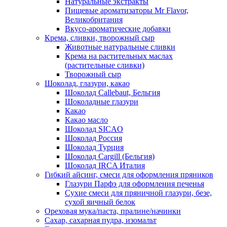
Натуральные экстракты
Пищевые ароматизаторы Mr Flavor,
Великобритания
Вкусо-ароматические добавки
Крема, сливки, творожный сыр
Животные натуральные сливки
Крема на растительных маслах
(растительные сливки)
Творожный сыр
Шоколад, глазури, какао
Шоколад Callebaut, Бельгия
Шоколадные глазури
Какао
Какао масло
Шоколад SICAO
Шоколад Россия
Шоколад Турция
Шоколад Cargill (Бельгия)
Шоколад IRCA Италия
Гибкий айсинг, смеси для оформления пряников
Глазури Парфэ для оформления печенья
Сухие смеси для пряничной глазури, безе,
сухой яичный белок
Ореховая мука/паста, пралине/начинки
Сахар, сахарная пудра, изомальт