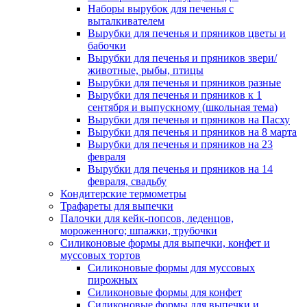
Наборы вырубок для печенья с
выталкивателем
Вырубки для печенья и пряников цветы и
бабочки
Вырубки для печенья и пряников звери/
животные, рыбы, птицы
Вырубки для печенья и пряников разные
Вырубки для печенья и пряников к 1
сентября и выпускному (школьная тема)
Вырубки для печенья и пряников на Пасху
Вырубки для печенья и пряников на 8 марта
Вырубки для печенья и пряников на 23
февраля
Вырубки для печенья и пряников на 14
февраля, свадьбу
Кондитерские термометры
Трафареты для выпечки
Палочки для кейк-попсов, леденцов,
мороженного; шпажки, трубочки
Силиконовые формы для выпечки, конфет и
муссовых тортов
Силиконовые формы для муссовых
пирожных
Силиконовые формы для конфет
Силиконовые формы для выпечки и