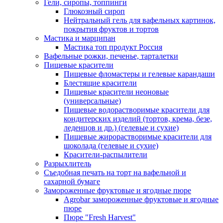
Гели, сиропы, топпинги
Глюкозный сироп
Нейтральный гель для вафельных картинок,
покрытия фруктов и тортов
Мастика и марципан
Мастика топ продукт Россия
Вафельные рожки, печенье, тарталетки
Пищевые красители
Пищевые фломастеры и гелевые карандаши
Блестящие красители
Пищевые красители неоновые
(универсальные)
Пищевые водорастворимые красители для
кондитерских изделий (тортов, крема, безе,
леденцов и др.) (гелевые и сухие)
Пищевые жирорастворимые красители для
шоколада (гелевые и сухие)
Красители-распылители
Разрыхлитель
Съедобная печать на торт на вафельной и
сахарной бумаге
Замороженные фруктовые и ягодные пюре
Agrobar замороженные фруктовые и ягодные
пюре
Пюре "Fresh Harvest"