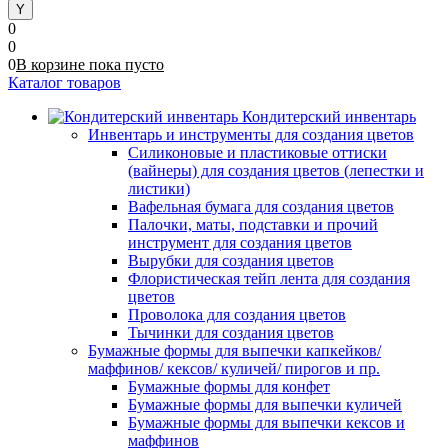
0
0
0
В корзине
пока
пусто
Каталог товаров
Кондитерский инвентарь
Инвентарь и инструменты для создания цветов
Силиконовые и пластиковые оттиски
(вайнеры) для создания цветов (лепестки и
листики)
Вафельная бумага для создания цветов
Палочки, маты, подставки и прочий
инструмент для создания цветов
Вырубки для создания цветов
Флористическая тейп лента для создания
цветов
Проволока для создания цветов
Тычинки для создания цветов
Бумажные формы для выпечки капкейков/
маффинов/ кексов/ куличей/ пирогов и пр.
Бумажные формы для конфет
Бумажные формы для выпечки куличей
Бумажные формы для выпечки кексов и
маффинов