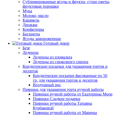
Сублимированные ягоды и фрукты, сухие цветы,
фруктовые порошки
Мука
Молоко, масло
Карамель
Дрожжи
Конфитюры
Бисквиты
Ягоды замороженные
Готовый декор
Безе
Леденцы
Леденцы из изомальта
Леденцы из глюкозного сиропа
Кондитерские посыпки для украшения тортов и
десертов
Кондитерские посыпки фасованные по 50
гр. для украшения тортов и десертов
Воздушный рис
Пряники для украшения торта ручной работы
Пряники ручной работы от Екатерины Моор
Пряники Сладкие подарки
Пряники ручной работы Татьяны
Курбаковой
Пряники ручной работы от Марины