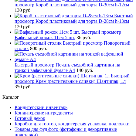
просмотр
Короб пластиковый для торта D-30см h-12см
130 руб.
Быстрый
просмотр
Короб пластиковый для торта D-28см h-13см
120 руб.
Быстрый просмотр
Вафельный рожок 11см 5 шт.
36 руб.
Быстрый просмотр
Поворотный
столик
800 руб.
Быстрый просмотр
Печать съедобной картинки на
тонкой вафельной бумаге А4
140 руб.
Быстрый
просмотр
Крем (растительные сливки) Шантипак, 1л
350 руб.
Каталог
Кондитерский инвентарь
Кондитерские ингредиенты
Готовый декор
Коробки для тортов, кондитерская упаковка, подложки
Товары для фуд фото (фотофоны и декоративные
подставки)