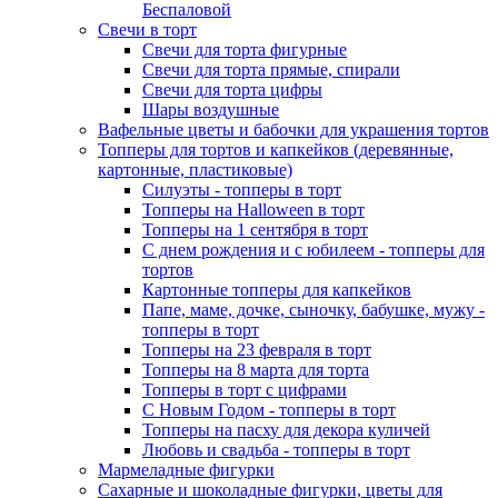
Беспаловой
Свечи в торт
Свечи для торта фигурные
Свечи для торта прямые, спирали
Свечи для торта цифры
Шары воздушные
Вафельные цветы и бабочки для украшения тортов
Топперы для тортов и капкейков (деревянные,
картонные, пластиковые)
Силуэты - топперы в торт
Топперы на Halloween в торт
Топперы на 1 сентября в торт
С днем рождения и с юбилеем - топперы для
тортов
Картонные топперы для капкейков
Папе, маме, дочке, сыночку, бабушке, мужу -
топперы в торт
Топперы на 23 февраля в торт
Топперы на 8 марта для торта
Топперы в торт с цифрами
С Новым Годом - топперы в торт
Топперы на пасху для декора куличей
Любовь и свадьба - топперы в торт
Мармеладные фигурки
Сахарные и шоколадные фигурки, цветы для