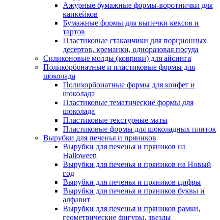
Ажурные бумажные формы-воротнички для
капкейков
Бумажные формы для выпечки кексов и
тартов
Пластиковые стаканчики для порционных
десертов, креманки, одноразовая посуда
Силиконовые молды (коврики) для айсинга
Поликорбонатные и пластиковые формы для
шоколада
Поликорбонатные формы для конфет и
шоколада
Пластиковые тематические формы для
шоколада
Пластиковые текстурные маты
Пластиковые формы для шоколадных плиток
Вырубки для печенья и пряников
Вырубки для печенья и пряников на
Halloween
Вырубки для печенья и пряников на Новый
год
Вырубки для печенья и пряников цифры
Вырубки для печенья и пряников буквы и
алфавит
Вырубки для печенья и пряников рамки,
геометрические фигуры, звезды