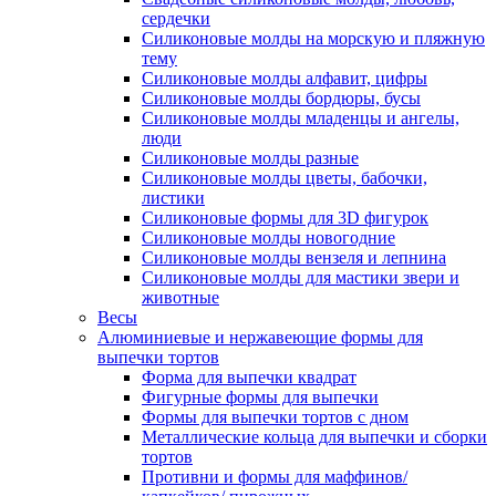
сердечки
Силиконовые молды на морскую и пляжную
тему
Силиконовые молды алфавит, цифры
Силиконовые молды бордюры, бусы
Силиконовые молды младенцы и ангелы,
люди
Силиконовые молды разные
Силиконовые молды цветы, бабочки,
листики
Силиконовые формы для 3D фигурок
Силиконовые молды новогодние
Силиконовые молды вензеля и лепнина
Силиконовые молды для мастики звери и
животные
Весы
Алюминиевые и нержавеющие формы для
выпечки тортов
Форма для выпечки квадрат
Фигурные формы для выпечки
Формы для выпечки тортов с дном
Металлические кольца для выпечки и сборки
тортов
Противни и формы для маффинов/