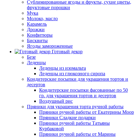
Сублимированные ягоды и фрукты, сухие цветы,
фруктовые порошки
Мука
Молоко, масло
Карамель
Дрожжи
Конфитюры
Бисквиты
Ягоды замороженные
Готовый декор
Безе
Леденцы
Леденцы из изомальта
Леденцы из глюкозного сиропа
Кондитерские посыпки для украшения тортов и
десертов
Кондитерские посыпки фасованные по 50
гр. для украшения тортов и десертов
Воздушный рис
Пряники для украшения торта ручной работы
Пряники ручной работы от Екатерины Моор
Пряники Сладкие подарки
Пряники ручной работы Татьяны
Курбаковой
Пряники ручной работы от Марины