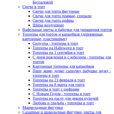
Беспаловой
Свечи в торт
Свечи для торта фигурные
Свечи для торта прямые, спирали
Свечи для торта цифры
Шары воздушные
Вафельные цветы и бабочки для украшения тортов
Топперы для тортов и капкейков (деревянные,
картонные, пластиковые)
Силуэты - топперы в торт
Топперы на Halloween в торт
Топперы на 1 сентября в торт
С днем рождения и с юбилеем - топперы для
тортов
Картонные топперы для капкейков
Папе, маме, дочке, сыночку, бабушке, мужу -
топперы в торт
Топперы на 23 февраля в торт
Топперы на 8 марта для торта
Топперы в торт с цифрами
С Новым Годом - топперы в торт
Топперы на пасху для декора куличей
Любовь и свадьба - топперы в торт
Мармеладные фигурки
Сахарные и шоколадные фигурки, цветы для