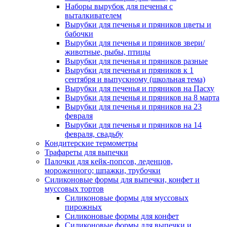
Наборы вырубок для печенья с
выталкивателем
Вырубки для печенья и пряников цветы и
бабочки
Вырубки для печенья и пряников звери/
животные, рыбы, птицы
Вырубки для печенья и пряников разные
Вырубки для печенья и пряников к 1
сентября и выпускному (школьная тема)
Вырубки для печенья и пряников на Пасху
Вырубки для печенья и пряников на 8 марта
Вырубки для печенья и пряников на 23
февраля
Вырубки для печенья и пряников на 14
февраля, свадьбу
Кондитерские термометры
Трафареты для выпечки
Палочки для кейк-попсов, леденцов,
мороженного; шпажки, трубочки
Силиконовые формы для выпечки, конфет и
муссовых тортов
Силиконовые формы для муссовых
пирожных
Силиконовые формы для конфет
Силиконовые формы для выпечки и