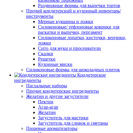
капкейков/ пирожных
Раздвижные формы для выпечки тортов
Прочий кондитерский и кухонный инвентарь/
инструменты
Мерные кувшины и ложки
Силиконовые/ тефлоновые коврики для
раскатки и выпечки, пергамент
Силиконовые лопатки, кисточки, венчики,
ложки
Сито для муки и просеиватели
Скалки
Решетки
Кухонные миски
Силиконовые формы для шоколадных плиток
Кондитерские
ингредиенты
Пасхальные наборы
Прочие кондитерские ингредиенты
Желатин и другие загустители
Пектин
Агар-агар
Желатин
Загуститель для мастики
Загуститель для сливок и сметаны
Пищевые ароматизаторы