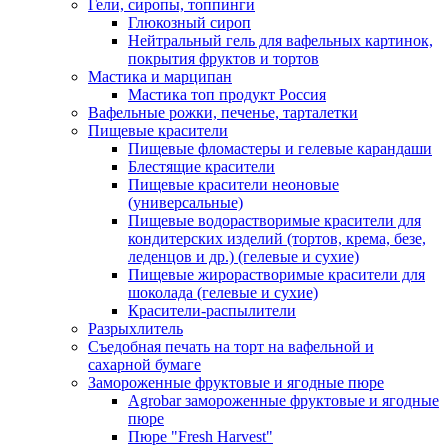
Гели, сиропы, топпинги
Глюкозный сироп
Нейтральный гель для вафельных картинок,
покрытия фруктов и тортов
Мастика и марципан
Мастика топ продукт Россия
Вафельные рожки, печенье, тарталетки
Пищевые красители
Пищевые фломастеры и гелевые карандаши
Блестящие красители
Пищевые красители неоновые
(универсальные)
Пищевые водорастворимые красители для
кондитерских изделий (тортов, крема, безе,
леденцов и др.) (гелевые и сухие)
Пищевые жирорастворимые красители для
шоколада (гелевые и сухие)
Красители-распылители
Разрыхлитель
Съедобная печать на торт на вафельной и
сахарной бумаге
Замороженные фруктовые и ягодные пюре
Agrobar замороженные фруктовые и ягодные
пюре
Пюре "Fresh Harvest"