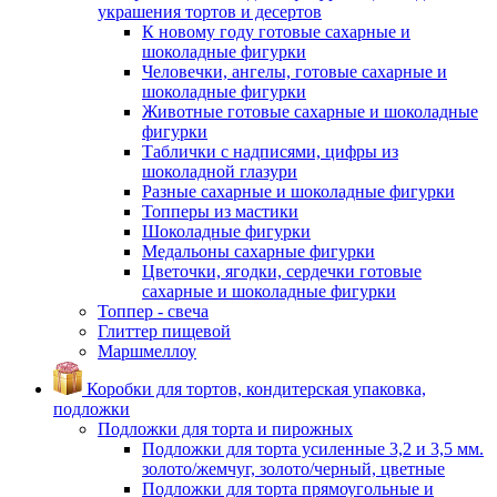
украшения тортов и десертов
К новому году готовые сахарные и
шоколадные фигурки
Человечки, ангелы, готовые сахарные и
шоколадные фигурки
Животные готовые сахарные и шоколадные
фигурки
Таблички с надписями, цифры из
шоколадной глазури
Разные сахарные и шоколадные фигурки
Топперы из мастики
Шоколадные фигурки
Медальоны сахарные фигурки
Цветочки, ягодки, сердечки готовые
сахарные и шоколадные фигурки
Топпер - свеча
Глиттер пищевой
Маршмеллоу
Коробки для тортов, кондитерская упаковка,
подложки
Подложки для торта и пирожных
Подложки для торта усиленные 3,2 и 3,5 мм.
золото/жемчуг, золото/черный, цветные
Подложки для торта прямоугольные и