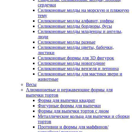
сердечки
Силиконовые молды на морскую и пляжную
тему
Силиконовые молды алфавит, цифры
Силиконовые молды бордюры, бусы
Силиконовые молды младенцы и ангелы,
люди
Силиконовые молды разные
Силиконовые молды цветы, бабочки,
листики
Силиконовые формы для 3D фигурок
Силиконовые молды новогодние
Силиконовые молды вензеля и лепнина
Силиконовые молды для мастики звери и
животные
Весы
Алюминиевые и нержавеющие формы для
выпечки тортов
Форма для выпечки квадрат
Фигурные формы для выпечки
Формы для выпечки тортов с дном
Металлические кольца для выпечки и сборки
тортов
Противни и формы для маффинов/