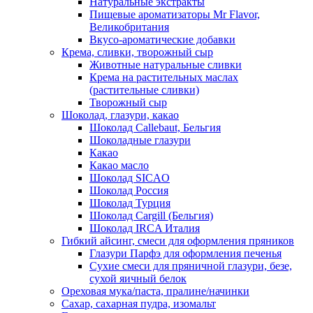
Натуральные экстракты
Пищевые ароматизаторы Mr Flavor,
Великобритания
Вкусо-ароматические добавки
Крема, сливки, творожный сыр
Животные натуральные сливки
Крема на растительных маслах
(растительные сливки)
Творожный сыр
Шоколад, глазури, какао
Шоколад Callebaut, Бельгия
Шоколадные глазури
Какао
Какао масло
Шоколад SICAO
Шоколад Россия
Шоколад Турция
Шоколад Cargill (Бельгия)
Шоколад IRCA Италия
Гибкий айсинг, смеси для оформления пряников
Глазури Парфэ для оформления печенья
Сухие смеси для пряничной глазури, безе,
сухой яичный белок
Ореховая мука/паста, пралине/начинки
Сахар, сахарная пудра, изомальт