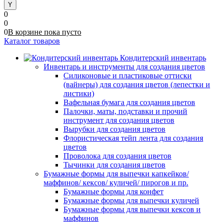
0
0
0
В корзине
пока
пусто
Каталог товаров
Кондитерский инвентарь
Инвентарь и инструменты для создания цветов
Силиконовые и пластиковые оттиски
(вайнеры) для создания цветов (лепестки и
листики)
Вафельная бумага для создания цветов
Палочки, маты, подставки и прочий
инструмент для создания цветов
Вырубки для создания цветов
Флористическая тейп лента для создания
цветов
Проволока для создания цветов
Тычинки для создания цветов
Бумажные формы для выпечки капкейков/
маффинов/ кексов/ куличей/ пирогов и пр.
Бумажные формы для конфет
Бумажные формы для выпечки куличей
Бумажные формы для выпечки кексов и
маффинов