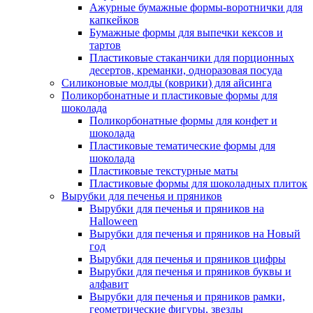
Ажурные бумажные формы-воротнички для
капкейков
Бумажные формы для выпечки кексов и
тартов
Пластиковые стаканчики для порционных
десертов, креманки, одноразовая посуда
Силиконовые молды (коврики) для айсинга
Поликорбонатные и пластиковые формы для
шоколада
Поликорбонатные формы для конфет и
шоколада
Пластиковые тематические формы для
шоколада
Пластиковые текстурные маты
Пластиковые формы для шоколадных плиток
Вырубки для печенья и пряников
Вырубки для печенья и пряников на
Halloween
Вырубки для печенья и пряников на Новый
год
Вырубки для печенья и пряников цифры
Вырубки для печенья и пряников буквы и
алфавит
Вырубки для печенья и пряников рамки,
геометрические фигуры, звезды