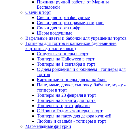
Пряники ручной работы от Марины
Беспаловой
Свечи в торт
Свечи для торта фигурные
Свечи для торта прямые, спирали
Свечи для торта цифры
Шары воздушные
Вафельные цветы и бабочки для украшения тортов
Топперы для тортов и капкейков (деревянные,
картонные, пластиковые)
Силуэты - топперы в торт
Топперы на Halloween в торт
Топперы на 1 сентября в торт
С днем рождения и с юбилеем - топперы для
тортов
Картонные топперы для капкейков
Папе, маме, дочке, сыночку, бабушке, мужу -
топперы в торт
Топперы на 23 февраля в торт
Топперы на 8 марта для торта
Топперы в торт с цифрами
С Новым Годом - топперы в торт
Топперы на пасху для декора куличей
Любовь и свадьба - топперы в торт
Мармеладные фигурки