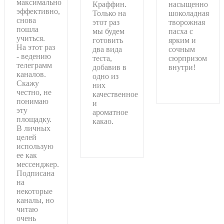
максимально
Краффин.
насыщенно
эффективно,
Только на
шоколадная
снова
этот раз
творожная
пошла
мы будем
пасха с
учиться.
готовить
ярким и
На этот раз
два вида
сочным
- ведению
теста,
сюрпризом
телеграмм
добавив в
внутри!
каналов.
одно из
Скажу
Подробнее
них
честно, не
качественное
понимаю
и
эту
ароматное
площадку.
какао.
В личных
целей
Подробнее
использую
ее как
мессенджер.
Подписана
на
некоторые
каналы, но
читаю
очень