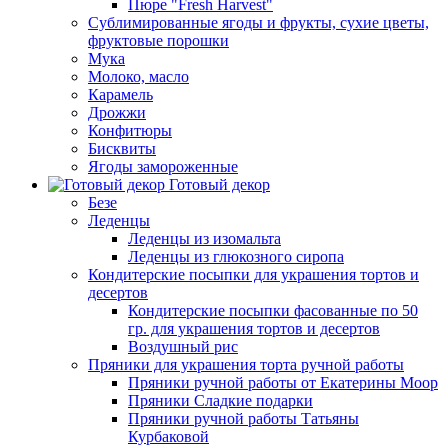
Пюре "Fresh Harvest"
Сублимированные ягоды и фрукты, сухие цветы,
фруктовые порошки
Мука
Молоко, масло
Карамель
Дрожжи
Конфитюры
Бисквиты
Ягоды замороженные
Готовый декор
Безе
Леденцы
Леденцы из изомальта
Леденцы из глюкозного сиропа
Кондитерские посыпки для украшения тортов и
десертов
Кондитерские посыпки фасованные по 50
гр. для украшения тортов и десертов
Воздушный рис
Пряники для украшения торта ручной работы
Пряники ручной работы от Екатерины Моор
Пряники Сладкие подарки
Пряники ручной работы Татьяны
Курбаковой