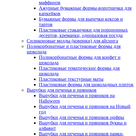
маффинов
Ажурные бумажные формы-воротнички для
капкейков
Бумажные формы для выпечки кексов и
тартов
Пластиковые стаканчики для порционных
десертов, креманки, одноразовая посуда
Силиконовые молды (коврики) для айсинга
Поликорбонатные и пластиковые формы для
шоколада
Поликорбонатные формы для конфет и
шоколада
Пластиковые тематические формы для
шоколада
Пластиковые текстурные маты
Пластиковые формы для шоколадных плиток
Вырубки для печенья и пряников
Вырубки для печенья и пряников на
Halloween
Вырубки для печенья и пряников на Новый
год
Вырубки для печенья и пряников цифры
Вырубки для печенья и пряников буквы и
алфавит
Вырубки для печенья и пряников рамки,