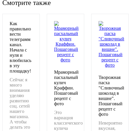
Смотрите также
Как
правильно
вести
телеграмм
канал.
Начала с
нуля и
влюбилась
в эту
площадку!
Мраморный
пасхальный
Творожная
Сейчас я
кулич
пасха
много
Краффин.
"Сливочный
внимания
Пошаговый
шоколад в
уделяю
рецепт с
вишне".
развитию
фото
Пошаговый
соц. сетей
рецепт с
нашего
Это
фото
магазина.
вариация
А чтобы
классического
Невероятно
делать это
кулича
вкусная,