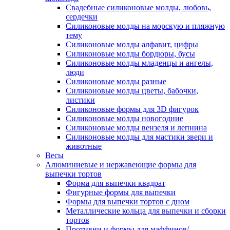
Свадебные силиконовые молды, любовь,
сердечки
Силиконовые молды на морскую и пляжную
тему
Силиконовые молды алфавит, цифры
Силиконовые молды бордюры, бусы
Силиконовые молды младенцы и ангелы,
люди
Силиконовые молды разные
Силиконовые молды цветы, бабочки,
листики
Силиконовые формы для 3D фигурок
Силиконовые молды новогодние
Силиконовые молды вензеля и лепнина
Силиконовые молды для мастики звери и
животные
Весы
Алюминиевые и нержавеющие формы для
выпечки тортов
Форма для выпечки квадрат
Фигурные формы для выпечки
Формы для выпечки тортов с дном
Металлические кольца для выпечки и сборки
тортов
Противни и формы для маффинов/