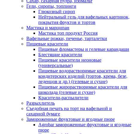
Сахар, сахарная пудра, изомальт
Гели, сиропы, топпинги
Глюкозный сироп
Нейтральный гель для вафельных картинок,
покрытия фруктов и тортов
Мастика и марципан
Мастика топ продукт Россия
Вафельные рожки, печенье, тарталетки
Пищевые красители
Пищевые фломастеры и гелевые карандаши
Блестящие красители
Пищевые красители неоновые
(универсальные)
Пищевые водорастворимые красители для
кондитерских изделий (тортов, крема, безе,
леденцов и др.) (гелевые и сухие)
Пищевые жирорастворимые красители для
шоколада (гелевые и сухие)
Красители-распылители
Разрыхлитель
Съедобная печать на торт на вафельной и
сахарной бумаге
Замороженные фруктовые и ягодные пюре
Agrobar замороженные фруктовые и ягодные
пюре