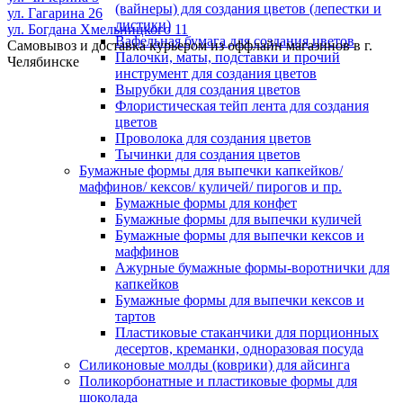
(вайнеры) для создания цветов (лепестки и
ул. Гагарина 26
листики)
ул. Богдана Хмельницкого 11
Вафельная бумага для создания цветов
Самовывоз и доставка курьером из оффлайн магазинов в г.
Палочки, маты, подставки и прочий
Челябинске
инструмент для создания цветов
Вырубки для создания цветов
Флористическая тейп лента для создания
цветов
Проволока для создания цветов
Тычинки для создания цветов
Бумажные формы для выпечки капкейков/
маффинов/ кексов/ куличей/ пирогов и пр.
Бумажные формы для конфет
Бумажные формы для выпечки куличей
Бумажные формы для выпечки кексов и
маффинов
Ажурные бумажные формы-воротнички для
капкейков
Бумажные формы для выпечки кексов и
тартов
Пластиковые стаканчики для порционных
десертов, креманки, одноразовая посуда
Силиконовые молды (коврики) для айсинга
Поликорбонатные и пластиковые формы для
шоколада