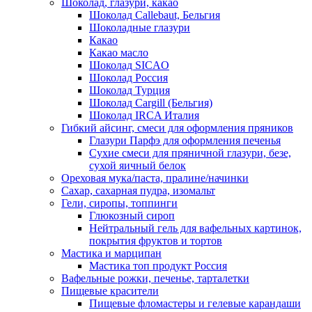
Шоколад, глазури, какао
Шоколад Callebaut, Бельгия
Шоколадные глазури
Какао
Какао масло
Шоколад SICAO
Шоколад Россия
Шоколад Турция
Шоколад Cargill (Бельгия)
Шоколад IRCA Италия
Гибкий айсинг, смеси для оформления пряников
Глазури Парфэ для оформления печенья
Сухие смеси для пряничной глазури, безе,
сухой яичный белок
Ореховая мука/паста, пралине/начинки
Сахар, сахарная пудра, изомальт
Гели, сиропы, топпинги
Глюкозный сироп
Нейтральный гель для вафельных картинок,
покрытия фруктов и тортов
Мастика и марципан
Мастика топ продукт Россия
Вафельные рожки, печенье, тарталетки
Пищевые красители
Пищевые фломастеры и гелевые карандаши