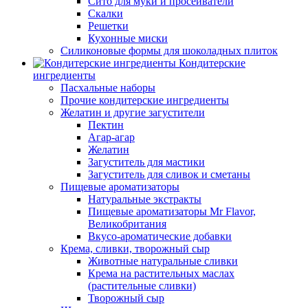
Сито для муки и просеиватели
Скалки
Решетки
Кухонные миски
Силиконовые формы для шоколадных плиток
Кондитерские
ингредиенты
Пасхальные наборы
Прочие кондитерские ингредиенты
Желатин и другие загустители
Пектин
Агар-агар
Желатин
Загуститель для мастики
Загуститель для сливок и сметаны
Пищевые ароматизаторы
Натуральные экстракты
Пищевые ароматизаторы Mr Flavor,
Великобритания
Вкусо-ароматические добавки
Крема, сливки, творожный сыр
Животные натуральные сливки
Крема на растительных маслах
(растительные сливки)
Творожный сыр