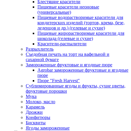
Блестящие красители
Пищевые красители неоновые
(универсальные)
Пищевые водорастворимые красители для
кондитерских изделий (тортов, крема, безе,
леденцов и др.) (гелевые и сухие)
Пищевые жирорастворимые красители для
шоколада (гелевые и сухие)
Красители-распылители
Разрыхлитель
Съедобная печать на торт на вафельной и
сахарной бумаге
Замороженные фруктовые и ягодные пюре
Agrobar замороженные фруктовые и ягодные
пюре
Пюре "Fresh Harvest"
Сублимированные ягоды и фрукты, сухие цветы,
фруктовые порошки
Мука
Молоко, масло
Карамель
Дрожжи
Конфитюры
Бисквиты
Ягоды замороженные