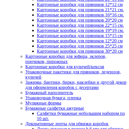
Картонные коробки для пряников 12*12 см
Картонные коробки для пряников 21*21 см.
Картонные коробки для пряников 16*16 см.
Картонные коробки для пряников 20*20 см
Картонные коробки для пряников 22*15 см.
Картонные коробки для пряников 19*19 см.
Картонные коробки для пряников 15*15 см
Картонные коробки для пряников 12*20 см
Картонные коробки для пряников 25*25 см
Картонные коробки для пряников 30*20 см
Картонные коробки для зефира, эклеров,
пончиков, пирожных
Картонные коробки для куличей/кексов
Упаковочные пакетики для пряников, леденцов,
куличей
Зажимы, бантики, бирки, наклейки и другой декор
для оформления коробок с десертами
Бумажный наполнитель
Упаковочная бумага, пленка
Муляжные формы
Бумажные салфетки ажурные
Салфетки бумажные небольшим набором по
10 шт.
Декоративные ленты для обвязки коробок
Лента атласная в рулоне h 6 мм для обвязки