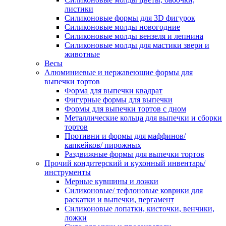
листики
Силиконовые формы для 3D фигурок
Силиконовые молды новогодние
Силиконовые молды вензеля и лепнина
Силиконовые молды для мастики звери и
животные
Весы
Алюминиевые и нержавеющие формы для
выпечки тортов
Форма для выпечки квадрат
Фигурные формы для выпечки
Формы для выпечки тортов с дном
Металлические кольца для выпечки и сборки
тортов
Противни и формы для маффинов/
капкейков/ пирожных
Раздвижные формы для выпечки тортов
Прочий кондитерский и кухонный инвентарь/
инструменты
Мерные кувшины и ложки
Силиконовые/ тефлоновые коврики для
раскатки и выпечки, пергамент
Силиконовые лопатки, кисточки, венчики,
ложки