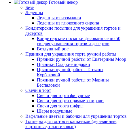
Готовый декор
Безе
Леденцы
Леденцы из изомальта
Леденцы из глюкозного сиропа
Кондитерские посыпки для украшения тортов и
десертов
Кондитерские посыпки фасованные по 50
гр. для украшения тортов и десертов
Воздушный рис
Пряники для украшения торта ручной работы
Пряники ручной работы от Екатерины Моор
Пряники Сладкие подарки
Пряники ручной работы Татьяны
Курбаковой
Пряники ручной работы от Марины
Беспаловой
Свечи в торт
Свечи для торта фигурные
Свечи для торта прямые, спирали
Свечи для торта цифры
Шары воздушные
Вафельные цветы и бабочки для украшения тортов
Топперы для тортов и капкейков (деревянные,
картонные, пластиковые)