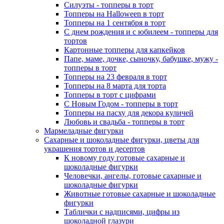
Силуэты - топперы в торт
Топперы на Halloween в торт
Топперы на 1 сентября в торт
С днем рождения и с юбилеем - топперы для
тортов
Картонные топперы для капкейков
Папе, маме, дочке, сыночку, бабушке, мужу -
топперы в торт
Топперы на 23 февраля в торт
Топперы на 8 марта для торта
Топперы в торт с цифрами
С Новым Годом - топперы в торт
Топперы на пасху для декора куличей
Любовь и свадьба - топперы в торт
Мармеладные фигурки
Сахарные и шоколадные фигурки, цветы для
украшения тортов и десертов
К новому году готовые сахарные и
шоколадные фигурки
Человечки, ангелы, готовые сахарные и
шоколадные фигурки
Животные готовые сахарные и шоколадные
фигурки
Таблички с надписями, цифры из
шоколадной глазури