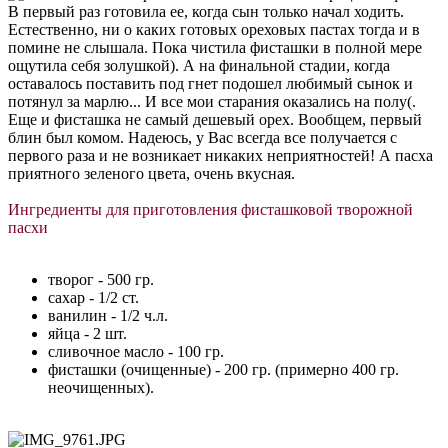
В первый раз готовила ее, когда сын только начал ходить.
Естественно, ни о каких готовых ореховых пастах тогда и в
помине не слышала. Пока чистила фисташки в полной мере
ощутила себя золушкой). А на финальной стадии, когда
оставалось поставить под гнет подошел любимый сынок и
потянул за марлю... И все мои старания оказались на полу(.
Еще и фисташка не самый дешевый орех. Вообщем, первый
блин был комом. Надеюсь, у Вас всегда все получается с
первого раза и не возникает никаких неприятностей! А пасха
приятного зеленого цвета, очень вкусная.
Ингредиенты для приготовления фисташковой творожной
пасхи
творог - 500 гр.
сахар - 1/2 ст.
ванилин - 1/2 ч.л.
яйца - 2 шт.
сливочное масло - 100 гр.
фисташки (очищенные) - 200 гр. (примерно 400 гр.
неочищенных).