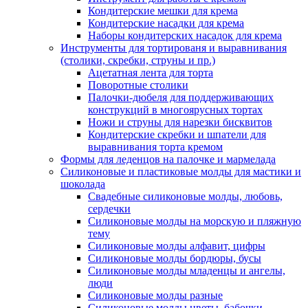
Кондитерские мешки для крема
Кондитерские насадки для крема
Наборы кондитерских насадок для крема
Инструменты для тортированя и выравнивания
(столики, скребки, струны и пр.)
Ацетатная лента для торта
Поворотные столики
Палочки-дюбеля для поддерживающих
конструкций в многоярусных тортах
Ножи и струны для нарезки бисквитов
Кондитерские скребки и шпатели для
выравнивания торта кремом
Формы для леденцов на палочке и мармелада
Силиконовые и пластиковые молды для мастики и
шоколада
Свадебные силиконовые молды, любовь,
сердечки
Силиконовые молды на морскую и пляжную
тему
Силиконовые молды алфавит, цифры
Силиконовые молды бордюры, бусы
Силиконовые молды младенцы и ангелы,
люди
Силиконовые молды разные
Силиконовые молды цветы, бабочки,