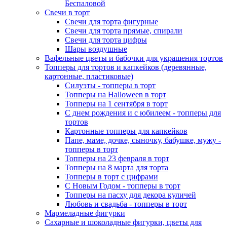
Беспаловой
Свечи в торт
Свечи для торта фигурные
Свечи для торта прямые, спирали
Свечи для торта цифры
Шары воздушные
Вафельные цветы и бабочки для украшения тортов
Топперы для тортов и капкейков (деревянные,
картонные, пластиковые)
Силуэты - топперы в торт
Топперы на Halloween в торт
Топперы на 1 сентября в торт
С днем рождения и с юбилеем - топперы для
тортов
Картонные топперы для капкейков
Папе, маме, дочке, сыночку, бабушке, мужу -
топперы в торт
Топперы на 23 февраля в торт
Топперы на 8 марта для торта
Топперы в торт с цифрами
С Новым Годом - топперы в торт
Топперы на пасху для декора куличей
Любовь и свадьба - топперы в торт
Мармеладные фигурки
Сахарные и шоколадные фигурки, цветы для