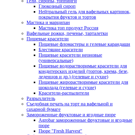
Гели, сиропы, топпинги
Глюкозный сироп
Нейтральный гель для вафельных картинок,
покрытия фруктов и тортов
Мастика и марципан
Мастика топ продукт Россия
Вафельные рожки, печенье, тарталетки
Пищевые красители
Пищевые фломастеры и гелевые карандаши
Блестящие красители
Пищевые красители неоновые
(универсальные)
Пищевые водорастворимые красители для
кондитерских изделий (тортов, крема, безе,
леденцов и др.) (гелевые и сухие)
Пищевые жирорастворимые красители для
шоколада (гелевые и сухие)
Красители-распылители
Разрыхлитель
Съедобная печать на торт на вафельной и
сахарной бумаге
Замороженные фруктовые и ягодные пюре
Agrobar замороженные фруктовые и ягодные
пюре
Пюре "Fresh Harvest"