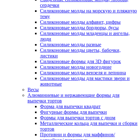
сердечки
Силиконовые молды на морскую и пляжную
тему
Силиконовые молды алфавит, цифры
Силиконовые молды бордюры, бусы
Силиконовые молды младенцы и ангелы,
люди
Силиконовые молды разные
Силиконовые молды цветы, бабочки,
листики
Силиконовые формы для 3D фигурок
Силиконовые молды новогодние
Силиконовые молды вензеля и лепнина
Силиконовые молды для мастики звери и
животные
Весы
Алюминиевые и нержавеющие формы для
выпечки тортов
Форма для выпечки квадрат
Фигурные формы для выпечки
Формы для выпечки тортов с дном
Металлические кольца для выпечки и сборки
тортов
Противни и формы для маффинов/