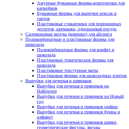
Ажурные бумажные формы-воротнички для
капкейков
Бумажные формы для выпечки кексов и
тартов
Пластиковые стаканчики для порционных
десертов, креманки, одноразовая посуда
Силиконовые молды (коврики) для айсинга
Поликорбонатные и пластиковые формы для
шоколада
Поликорбонатные формы для конфет и
шоколада
Пластиковые тематические формы для
шоколада
Пластиковые текстурные маты
Пластиковые формы для шоколадных плиток
Вырубки для печенья и пряников
Вырубки для печенья и пряников на
Halloween
Вырубки для печенья и пряников на Новый
год
Вырубки для печенья и пряников цифры
Вырубки для печенья и пряников буквы и
алфавит
Вырубки для печенья и пряников рамки,
геометрические фигуры, звезды