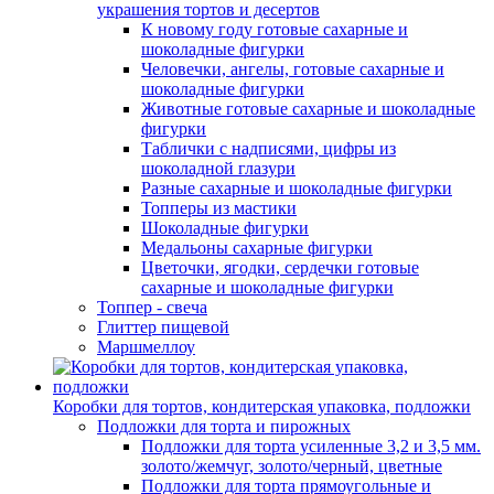
украшения тортов и десертов
К новому году готовые сахарные и
шоколадные фигурки
Человечки, ангелы, готовые сахарные и
шоколадные фигурки
Животные готовые сахарные и шоколадные
фигурки
Таблички с надписями, цифры из
шоколадной глазури
Разные сахарные и шоколадные фигурки
Топперы из мастики
Шоколадные фигурки
Медальоны сахарные фигурки
Цветочки, ягодки, сердечки готовые
сахарные и шоколадные фигурки
Топпер - свеча
Глиттер пищевой
Маршмеллоу
Коробки для тортов, кондитерская упаковка, подложки
Подложки для торта и пирожных
Подложки для торта усиленные 3,2 и 3,5 мм.
золото/жемчуг, золото/черный, цветные
Подложки для торта прямоугольные и