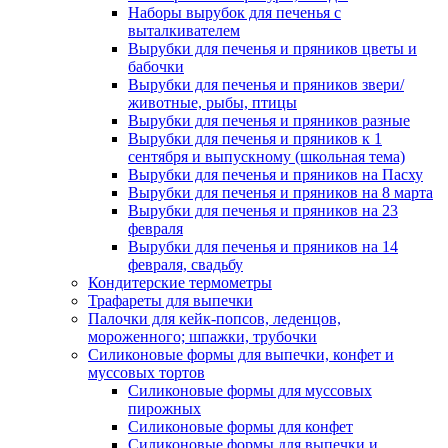
Наборы вырубок для печенья с
выталкивателем
Вырубки для печенья и пряников цветы и
бабочки
Вырубки для печенья и пряников звери/
животные, рыбы, птицы
Вырубки для печенья и пряников разные
Вырубки для печенья и пряников к 1
сентября и выпускному (школьная тема)
Вырубки для печенья и пряников на Пасху
Вырубки для печенья и пряников на 8 марта
Вырубки для печенья и пряников на 23
февраля
Вырубки для печенья и пряников на 14
февраля, свадьбу
Кондитерские термометры
Трафареты для выпечки
Палочки для кейк-попсов, леденцов,
мороженного; шпажки, трубочки
Силиконовые формы для выпечки, конфет и
муссовых тортов
Силиконовые формы для муссовых
пирожных
Силиконовые формы для конфет
Силиконовые формы для выпечки и