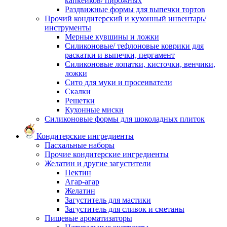
капкейков/ пирожных
Раздвижные формы для выпечки тортов
Прочий кондитерский и кухонный инвентарь/
инструменты
Мерные кувшины и ложки
Силиконовые/ тефлоновые коврики для
раскатки и выпечки, пергамент
Силиконовые лопатки, кисточки, венчики,
ложки
Сито для муки и просеиватели
Скалки
Решетки
Кухонные миски
Силиконовые формы для шоколадных плиток
Кондитерские ингредиенты
Пасхальные наборы
Прочие кондитерские ингредиенты
Желатин и другие загустители
Пектин
Агар-агар
Желатин
Загуститель для мастики
Загуститель для сливок и сметаны
Пищевые ароматизаторы