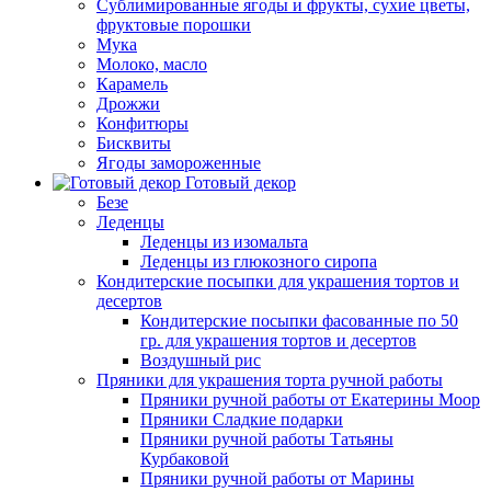
Сублимированные ягоды и фрукты, сухие цветы,
фруктовые порошки
Мука
Молоко, масло
Карамель
Дрожжи
Конфитюры
Бисквиты
Ягоды замороженные
Готовый декор
Безе
Леденцы
Леденцы из изомальта
Леденцы из глюкозного сиропа
Кондитерские посыпки для украшения тортов и
десертов
Кондитерские посыпки фасованные по 50
гр. для украшения тортов и десертов
Воздушный рис
Пряники для украшения торта ручной работы
Пряники ручной работы от Екатерины Моор
Пряники Сладкие подарки
Пряники ручной работы Татьяны
Курбаковой
Пряники ручной работы от Марины