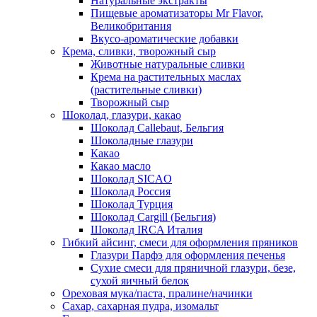
Натуральные экстракты
Пищевые ароматизаторы Mr Flavor,
Великобритания
Вкусо-ароматические добавки
Крема, сливки, творожный сыр
Животные натуральные сливки
Крема на растительных маслах
(растительные сливки)
Творожный сыр
Шоколад, глазури, какао
Шоколад Callebaut, Бельгия
Шоколадные глазури
Какао
Какао масло
Шоколад SICAO
Шоколад Россия
Шоколад Турция
Шоколад Cargill (Бельгия)
Шоколад IRCA Италия
Гибкий айсинг, смеси для оформления пряников
Глазури Парфэ для оформления печенья
Сухие смеси для пряничной глазури, безе,
сухой яичный белок
Ореховая мука/паста, пралине/начинки
Сахар, сахарная пудра, изомальт