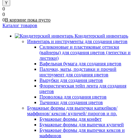
0
0
0
В корзине
пока
пусто
Каталог товаров
Кондитерский инвентарь
Инвентарь и инструменты для создания цветов
Силиконовые и пластиковые оттиски
(вайнеры) для создания цветов (лепестки и
листики)
Вафельная бумага для создания цветов
Палочки, маты, подставки и прочий
инструмент для создания цветов
Вырубки для создания цветов
Флористическая тейп лента для создания
цветов
Проволока для создания цветов
Тычинки для создания цветов
Бумажные формы для выпечки капкейков/
маффинов/ кексов/ куличей/ пирогов и пр.
Бумажные формы для конфет
Бумажные формы для выпечки куличей
Бумажные формы для выпечки кексов и
маффинов