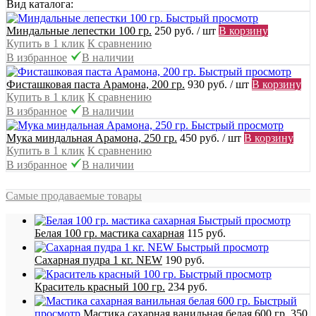
Вид каталога:
Быстрый просмотр
Миндальные лепестки 100 гр.
250 руб.
/ шт
В корзину
Купить в 1 клик
К сравнению
В избранное
В наличии
Быстрый просмотр
Фисташковая паста Арамона, 200 гр.
930 руб.
/ шт
В корзину
Купить в 1 клик
К сравнению
В избранное
В наличии
Быстрый просмотр
Мука миндальная Арамона, 250 гр.
450 руб.
/ шт
В корзину
Купить в 1 клик
К сравнению
В избранное
В наличии
Самые продаваемые товары
Быстрый просмотр
Белая 100 гр. мастика сахарная
115 руб.
Быстрый просмотр
Сахарная пудра 1 кг. NEW
190 руб.
Быстрый просмотр
Краситель красный 100 гр.
234 руб.
Быстрый
просмотр
Мастика сахарная ванильная белая 600 гр.
350