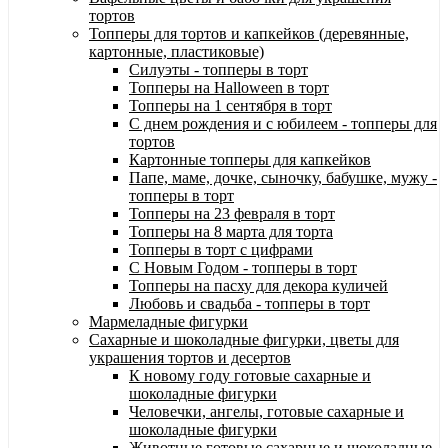
тортов
Топперы для тортов и капкейков (деревянные,
картонные, пластиковые)
Силуэты - топперы в торт
Топперы на Halloween в торт
Топперы на 1 сентября в торт
С днем рождения и с юбилеем - топперы для
тортов
Картонные топперы для капкейков
Папе, маме, дочке, сыночку, бабушке, мужу -
топперы в торт
Топперы на 23 февраля в торт
Топперы на 8 марта для торта
Топперы в торт с цифрами
С Новым Годом - топперы в торт
Топперы на пасху для декора куличей
Любовь и свадьба - топперы в торт
Мармеладные фигурки
Сахарные и шоколадные фигурки, цветы для
украшения тортов и десертов
К новому году готовые сахарные и
шоколадные фигурки
Человечки, ангелы, готовые сахарные и
шоколадные фигурки
Животные готовые сахарные и шоколадные