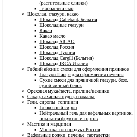
(растительные сливки)
Творожный сыр
Шоколад, глазури, какао
Шоколад Callebaut, Бельгия
Шоколадные глазури
Какао
Какао масло
Шоколад SICAO
Шоколад Россия
Шоколад Турция
Шоколад Cargill (Бельгия)
Шоколад IRCA Италия
Гибкий айсинг, смеси для оформления пряников
Глазури Парфэ для оформления печенья
Сухие смеси для пряничной глазури, безе,
сухой яичный белок
Ореховая мука/паста, пралине/начинки
Сахар, сахарная пудра, изомальт
Гели, сиропы, топпинги
Глюкозный сироп
Нейтральный гель для вафельных картинок,
покрытия фруктов и тортов
Мастика и марципан
Мастика топ продукт Россия
Вафельные рожки, печенье, тарталетки