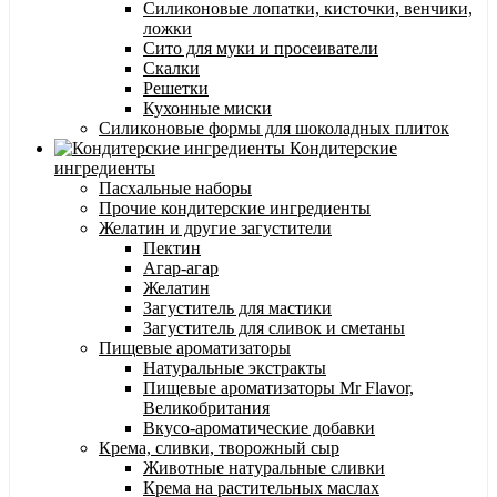
Силиконовые лопатки, кисточки, венчики,
ложки
Сито для муки и просеиватели
Скалки
Решетки
Кухонные миски
Силиконовые формы для шоколадных плиток
Кондитерские
ингредиенты
Пасхальные наборы
Прочие кондитерские ингредиенты
Желатин и другие загустители
Пектин
Агар-агар
Желатин
Загуститель для мастики
Загуститель для сливок и сметаны
Пищевые ароматизаторы
Натуральные экстракты
Пищевые ароматизаторы Mr Flavor,
Великобритания
Вкусо-ароматические добавки
Крема, сливки, творожный сыр
Животные натуральные сливки
Крема на растительных маслах