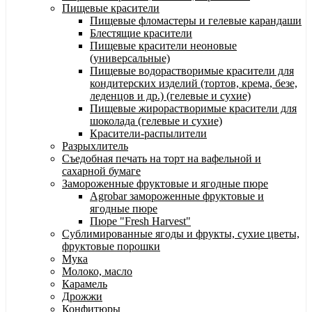
Пищевые красители
Пищевые фломастеры и гелевые карандаши
Блестящие красители
Пищевые красители неоновые
(универсальные)
Пищевые водорастворимые красители для
кондитерских изделий (тортов, крема, безе,
леденцов и др.) (гелевые и сухие)
Пищевые жирорастворимые красители для
шоколада (гелевые и сухие)
Красители-распылители
Разрыхлитель
Съедобная печать на торт на вафельной и
сахарной бумаге
Замороженные фруктовые и ягодные пюре
Agrobar замороженные фруктовые и
ягодные пюре
Пюре "Fresh Harvest"
Сублимированные ягоды и фрукты, сухие цветы,
фруктовые порошки
Мука
Молоко, масло
Карамель
Дрожжи
Конфитюры