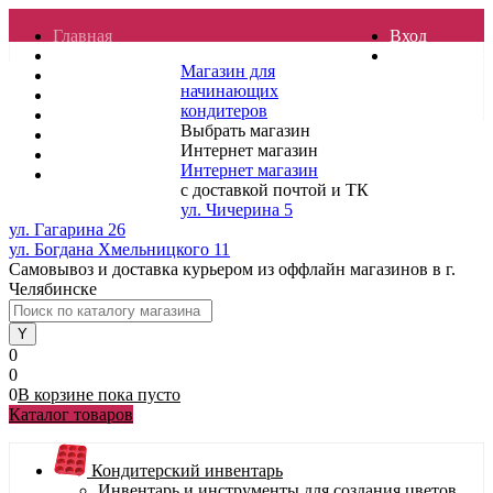
Главная
Вход
Отзывы
Регистрация
Магазин для
Контакты
начинающих
Услуги
кондитеров
Доставка
Выбрать магазин
О магазине
Интернет магазин
Гарантия
Интернет магазин
Полезные статьи
с доставкой почтой и ТК
ул. Чичерина 5
ул. Гагарина 26
ул. Богдана Хмельницкого 11
Самовывоз и доставка курьером из оффлайн магазинов в г.
Челябинске
0
0
0
В корзине
пока
пусто
Каталог товаров
Кондитерский инвентарь
Инвентарь и инструменты для создания цветов