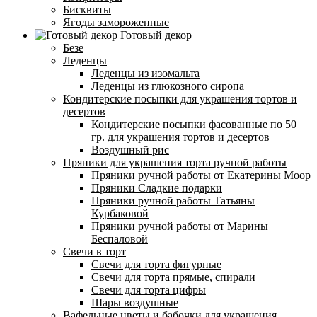
Бисквиты
Ягоды замороженные
Готовый декор
Безе
Леденцы
Леденцы из изомальта
Леденцы из глюкозного сиропа
Кондитерские посыпки для украшения тортов и
десертов
Кондитерские посыпки фасованные по 50
гр. для украшения тортов и десертов
Воздушный рис
Пряники для украшения торта ручной работы
Пряники ручной работы от Екатерины Моор
Пряники Сладкие подарки
Пряники ручной работы Татьяны
Курбаковой
Пряники ручной работы от Марины
Беспаловой
Свечи в торт
Свечи для торта фигурные
Свечи для торта прямые, спирали
Свечи для торта цифры
Шары воздушные
Вафельные цветы и бабочки для украшения