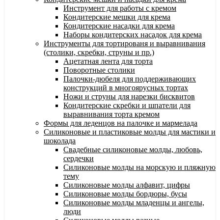
Инструмент для работы с кремом
Кондитерские мешки для крема
Кондитерские насадки для крема
Наборы кондитерских насадок для крема
Инструменты для тортированя и выравнивания
(столики, скребки, струны и пр.)
Ацетатная лента для торта
Поворотные столики
Палочки-дюбеля для поддерживающих
конструкций в многоярусных тортах
Ножи и струны для нарезки бисквитов
Кондитерские скребки и шпатели для
выравнивания торта кремом
Формы для леденцов на палочке и мармелада
Силиконовые и пластиковые молды для мастики и
шоколада
Свадебные силиконовые молды, любовь,
сердечки
Силиконовые молды на морскую и пляжную
тему
Силиконовые молды алфавит, цифры
Силиконовые молды бордюры, бусы
Силиконовые молды младенцы и ангелы,
люди