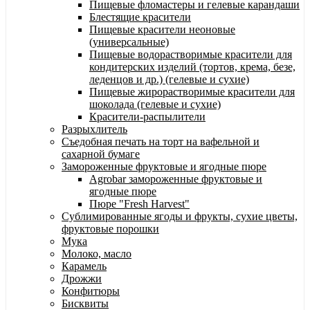
Пищевые фломастеры и гелевые карандаши
Блестящие красители
Пищевые красители неоновые
(универсальные)
Пищевые водорастворимые красители для
кондитерских изделий (тортов, крема, безе,
леденцов и др.) (гелевые и сухие)
Пищевые жирорастворимые красители для
шоколада (гелевые и сухие)
Красители-распылители
Разрыхлитель
Съедобная печать на торт на вафельной и
сахарной бумаге
Замороженные фруктовые и ягодные пюре
Agrobar замороженные фруктовые и
ягодные пюре
Пюре "Fresh Harvest"
Сублимированные ягоды и фрукты, сухие цветы,
фруктовые порошки
Мука
Молоко, масло
Карамель
Дрожжи
Конфитюры
Бисквиты