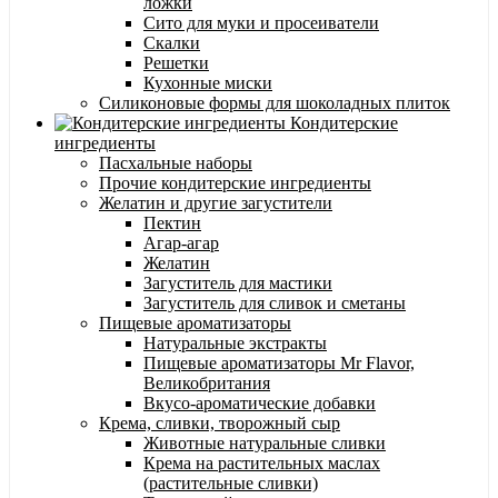
ложки
Сито для муки и просеиватели
Скалки
Решетки
Кухонные миски
Силиконовые формы для шоколадных плиток
Кондитерские
ингредиенты
Пасхальные наборы
Прочие кондитерские ингредиенты
Желатин и другие загустители
Пектин
Агар-агар
Желатин
Загуститель для мастики
Загуститель для сливок и сметаны
Пищевые ароматизаторы
Натуральные экстракты
Пищевые ароматизаторы Mr Flavor,
Великобритания
Вкусо-ароматические добавки
Крема, сливки, творожный сыр
Животные натуральные сливки
Крема на растительных маслах
(растительные сливки)