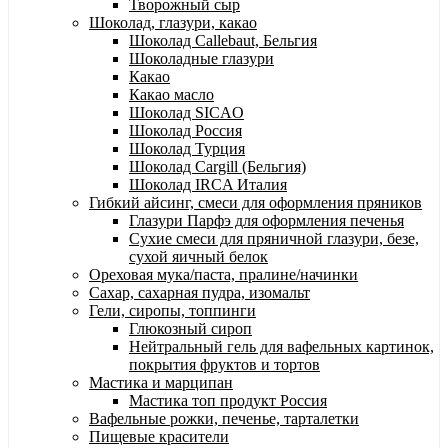
Творожный сыр
Шоколад, глазури, какао
Шоколад Callebaut, Бельгия
Шоколадные глазури
Какао
Какао масло
Шоколад SICAO
Шоколад Россия
Шоколад Турция
Шоколад Cargill (Бельгия)
Шоколад IRCA Италия
Гибкий айсинг, смеси для оформления пряников
Глазури Парфэ для оформления печенья
Сухие смеси для пряничной глазури, безе,
сухой яичный белок
Ореховая мука/паста, пралине/начинки
Сахар, сахарная пудра, изомальт
Гели, сиропы, топпинги
Глюкозный сироп
Нейтральный гель для вафельных картинок,
покрытия фруктов и тортов
Мастика и марципан
Мастика топ продукт Россия
Вафельные рожки, печенье, тарталетки
Пищевые красители