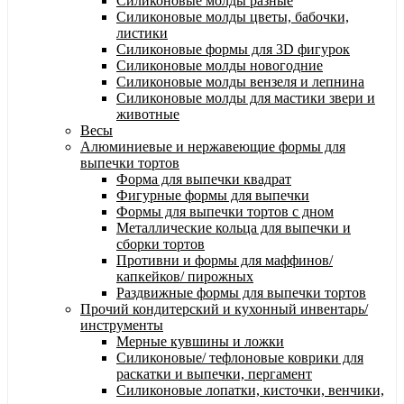
Силиконовые молды разные
Силиконовые молды цветы, бабочки,
листики
Силиконовые формы для 3D фигурок
Силиконовые молды новогодние
Силиконовые молды вензеля и лепнина
Силиконовые молды для мастики звери и
животные
Весы
Алюминиевые и нержавеющие формы для
выпечки тортов
Форма для выпечки квадрат
Фигурные формы для выпечки
Формы для выпечки тортов с дном
Металлические кольца для выпечки и
сборки тортов
Противни и формы для маффинов/
капкейков/ пирожных
Раздвижные формы для выпечки тортов
Прочий кондитерский и кухонный инвентарь/
инструменты
Мерные кувшины и ложки
Силиконовые/ тефлоновые коврики для
раскатки и выпечки, пергамент
Силиконовые лопатки, кисточки, венчики,