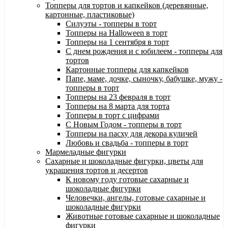
Топперы для тортов и капкейков (деревянные,
картонные, пластиковые)
Силуэты - топперы в торт
Топперы на Halloween в торт
Топперы на 1 сентября в торт
С днем рождения и с юбилеем - топперы для
тортов
Картонные топперы для капкейков
Папе, маме, дочке, сыночку, бабушке, мужу -
топперы в торт
Топперы на 23 февраля в торт
Топперы на 8 марта для торта
Топперы в торт с цифрами
С Новым Годом - топперы в торт
Топперы на пасху для декора куличей
Любовь и свадьба - топперы в торт
Мармеладные фигурки
Сахарные и шоколадные фигурки, цветы для
украшения тортов и десертов
К новому году готовые сахарные и
шоколадные фигурки
Человечки, ангелы, готовые сахарные и
шоколадные фигурки
Животные готовые сахарные и шоколадные
фигурки