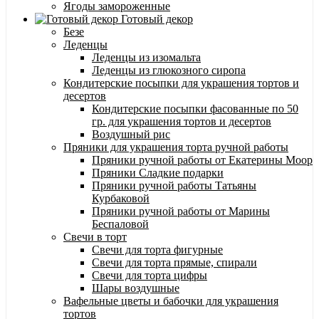
Ягоды замороженные
Готовый декор
Безе
Леденцы
Леденцы из изомальта
Леденцы из глюкозного сиропа
Кондитерские посыпки для украшения тортов и
десертов
Кондитерские посыпки фасованные по 50
гр. для украшения тортов и десертов
Воздушный рис
Пряники для украшения торта ручной работы
Пряники ручной работы от Екатерины Моор
Пряники Сладкие подарки
Пряники ручной работы Татьяны
Курбаковой
Пряники ручной работы от Марины
Беспаловой
Свечи в торт
Свечи для торта фигурные
Свечи для торта прямые, спирали
Свечи для торта цифры
Шары воздушные
Вафельные цветы и бабочки для украшения
тортов