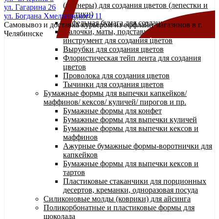
(вайнеры) для создания цветов (лепестки и
ул. Гагарина 26
листики)
ул. Богдана Хмельницкого 11
Вафельная бумага для создания цветов
Самовывоз и доставка курьером из оффлайн магазинов в г.
Палочки, маты, подставки и прочий
Челябинске
инструмент для создания цветов
Вырубки для создания цветов
Флористическая тейп лента для создания
цветов
Проволока для создания цветов
Тычинки для создания цветов
Бумажные формы для выпечки капкейков/
маффинов/ кексов/ куличей/ пирогов и пр.
Бумажные формы для конфет
Бумажные формы для выпечки куличей
Бумажные формы для выпечки кексов и
маффинов
Ажурные бумажные формы-воротнички для
капкейков
Бумажные формы для выпечки кексов и
тартов
Пластиковые стаканчики для порционных
десертов, креманки, одноразовая посуда
Силиконовые молды (коврики) для айсинга
Поликорбонатные и пластиковые формы для
шоколада