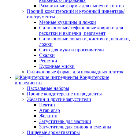
капкейков/ пирожных
Раздвижные формы для выпечки тортов
Прочий кондитерский и кухонный инвентарь/
инструменты
Мерные кувшины и ложки
Силиконовые/ тефлоновые коврики для
раскатки и выпечки, пергамент
Силиконовые лопатки, кисточки, венчики,
ложки
Сито для муки и просеиватели
Скалки
Решетки
Кухонные миски
Силиконовые формы для шоколадных плиток
Кондитерские
ингредиенты
Пасхальные наборы
Прочие кондитерские ингредиенты
Желатин и другие загустители
Пектин
Агар-агар
Желатин
Загуститель для мастики
Загуститель для сливок и сметаны
Пищевые ароматизаторы