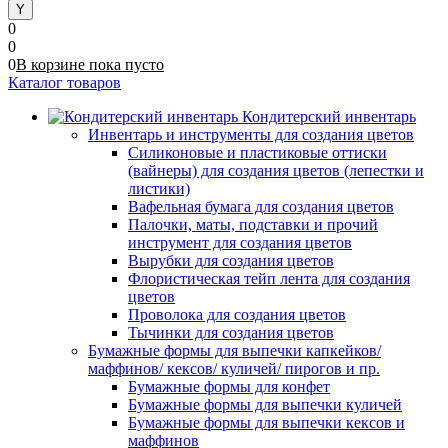
0
0
0
В корзине
пока
пусто
Каталог товаров
Кондитерский инвентарь
Инвентарь и инструменты для создания цветов
Силиконовые и пластиковые оттиски
(вайнеры) для создания цветов (лепестки и
листики)
Вафельная бумага для создания цветов
Палочки, маты, подставки и прочий
инструмент для создания цветов
Вырубки для создания цветов
Флористическая тейп лента для создания
цветов
Проволока для создания цветов
Тычинки для создания цветов
Бумажные формы для выпечки капкейков/
маффинов/ кексов/ куличей/ пирогов и пр.
Бумажные формы для конфет
Бумажные формы для выпечки куличей
Бумажные формы для выпечки кексов и
маффинов