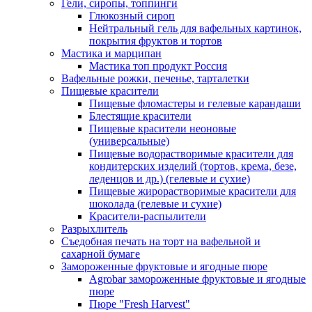
Гели, сиропы, топпинги
Глюкозный сироп
Нейтральный гель для вафельных картинок,
покрытия фруктов и тортов
Мастика и марципан
Мастика топ продукт Россия
Вафельные рожки, печенье, тарталетки
Пищевые красители
Пищевые фломастеры и гелевые карандаши
Блестящие красители
Пищевые красители неоновые
(универсальные)
Пищевые водорастворимые красители для
кондитерских изделий (тортов, крема, безе,
леденцов и др.) (гелевые и сухие)
Пищевые жирорастворимые красители для
шоколада (гелевые и сухие)
Красители-распылители
Разрыхлитель
Съедобная печать на торт на вафельной и
сахарной бумаге
Замороженные фруктовые и ягодные пюре
Agrobar замороженные фруктовые и ягодные
пюре
Пюре "Fresh Harvest"