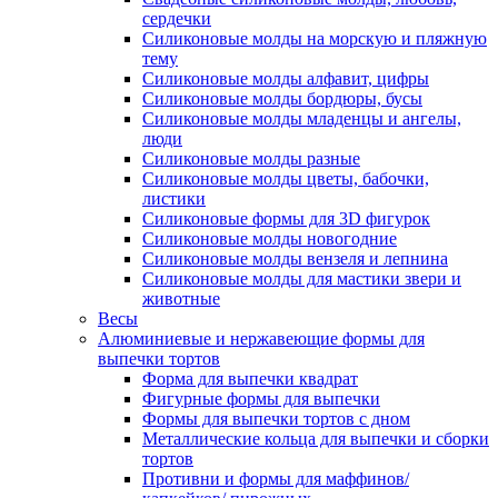
сердечки
Силиконовые молды на морскую и пляжную
тему
Силиконовые молды алфавит, цифры
Силиконовые молды бордюры, бусы
Силиконовые молды младенцы и ангелы,
люди
Силиконовые молды разные
Силиконовые молды цветы, бабочки,
листики
Силиконовые формы для 3D фигурок
Силиконовые молды новогодние
Силиконовые молды вензеля и лепнина
Силиконовые молды для мастики звери и
животные
Весы
Алюминиевые и нержавеющие формы для
выпечки тортов
Форма для выпечки квадрат
Фигурные формы для выпечки
Формы для выпечки тортов с дном
Металлические кольца для выпечки и сборки
тортов
Противни и формы для маффинов/