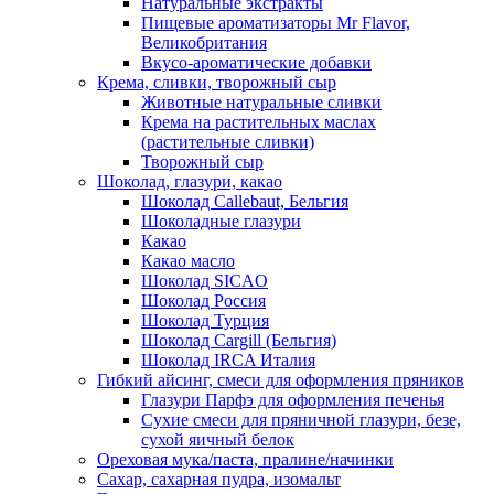
Натуральные экстракты
Пищевые ароматизаторы Mr Flavor,
Великобритания
Вкусо-ароматические добавки
Крема, сливки, творожный сыр
Животные натуральные сливки
Крема на растительных маслах
(растительные сливки)
Творожный сыр
Шоколад, глазури, какао
Шоколад Callebaut, Бельгия
Шоколадные глазури
Какао
Какао масло
Шоколад SICAO
Шоколад Россия
Шоколад Турция
Шоколад Cargill (Бельгия)
Шоколад IRCA Италия
Гибкий айсинг, смеси для оформления пряников
Глазури Парфэ для оформления печенья
Сухие смеси для пряничной глазури, безе,
сухой яичный белок
Ореховая мука/паста, пралине/начинки
Сахар, сахарная пудра, изомальт