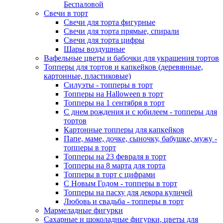
Беспаловой
Свечи в торт
Свечи для торта фигурные
Свечи для торта прямые, спирали
Свечи для торта цифры
Шары воздушные
Вафельные цветы и бабочки для украшения тортов
Топперы для тортов и капкейков (деревянные,
картонные, пластиковые)
Силуэты - топперы в торт
Топперы на Halloween в торт
Топперы на 1 сентября в торт
С днем рождения и с юбилеем - топперы для
тортов
Картонные топперы для капкейков
Папе, маме, дочке, сыночку, бабушке, мужу -
топперы в торт
Топперы на 23 февраля в торт
Топперы на 8 марта для торта
Топперы в торт с цифрами
С Новым Годом - топперы в торт
Топперы на пасху для декора куличей
Любовь и свадьба - топперы в торт
Мармеладные фигурки
Сахарные и шоколадные фигурки, цветы для