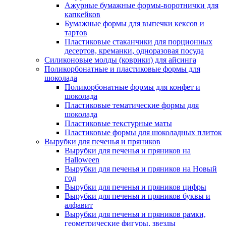
Ажурные бумажные формы-воротнички для
капкейков
Бумажные формы для выпечки кексов и
тартов
Пластиковые стаканчики для порционных
десертов, креманки, одноразовая посуда
Силиконовые молды (коврики) для айсинга
Поликорбонатные и пластиковые формы для
шоколада
Поликорбонатные формы для конфет и
шоколада
Пластиковые тематические формы для
шоколада
Пластиковые текстурные маты
Пластиковые формы для шоколадных плиток
Вырубки для печенья и пряников
Вырубки для печенья и пряников на
Halloween
Вырубки для печенья и пряников на Новый
год
Вырубки для печенья и пряников цифры
Вырубки для печенья и пряников буквы и
алфавит
Вырубки для печенья и пряников рамки,
геометрические фигуры, звезды