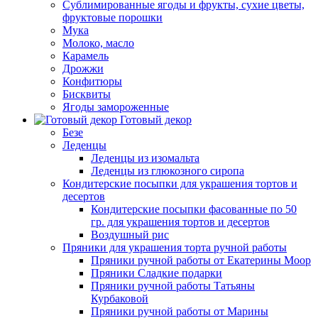
Сублимированные ягоды и фрукты, сухие цветы,
фруктовые порошки
Мука
Молоко, масло
Карамель
Дрожжи
Конфитюры
Бисквиты
Ягоды замороженные
Готовый декор
Безе
Леденцы
Леденцы из изомальта
Леденцы из глюкозного сиропа
Кондитерские посыпки для украшения тортов и
десертов
Кондитерские посыпки фасованные по 50
гр. для украшения тортов и десертов
Воздушный рис
Пряники для украшения торта ручной работы
Пряники ручной работы от Екатерины Моор
Пряники Сладкие подарки
Пряники ручной работы Татьяны
Курбаковой
Пряники ручной работы от Марины