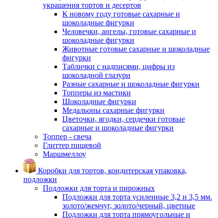
украшения тортов и десертов
К новому году готовые сахарные и
шоколадные фигурки
Человечки, ангелы, готовые сахарные и
шоколадные фигурки
Животные готовые сахарные и шоколадные
фигурки
Таблички с надписями, цифры из
шоколадной глазури
Разные сахарные и шоколадные фигурки
Топперы из мастики
Шоколадные фигурки
Медальоны сахарные фигурки
Цветочки, ягодки, сердечки готовые
сахарные и шоколадные фигурки
Топпер - свеча
Глиттер пищевой
Маршмеллоу
Коробки для тортов, кондитерская упаковка,
подложки
Подложки для торта и пирожных
Подложки для торта усиленные 3,2 и 3,5 мм.
золото/жемчуг, золото/черный, цветные
Подложки для торта прямоугольные и