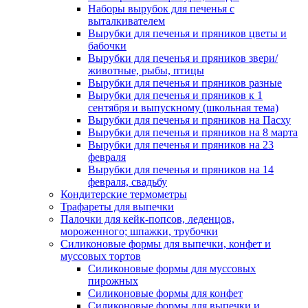
Наборы вырубок для печенья с
выталкивателем
Вырубки для печенья и пряников цветы и
бабочки
Вырубки для печенья и пряников звери/
животные, рыбы, птицы
Вырубки для печенья и пряников разные
Вырубки для печенья и пряников к 1
сентября и выпускному (школьная тема)
Вырубки для печенья и пряников на Пасху
Вырубки для печенья и пряников на 8 марта
Вырубки для печенья и пряников на 23
февраля
Вырубки для печенья и пряников на 14
февраля, свадьбу
Кондитерские термометры
Трафареты для выпечки
Палочки для кейк-попсов, леденцов,
мороженного; шпажки, трубочки
Силиконовые формы для выпечки, конфет и
муссовых тортов
Силиконовые формы для муссовых
пирожных
Силиконовые формы для конфет
Силиконовые формы для выпечки и