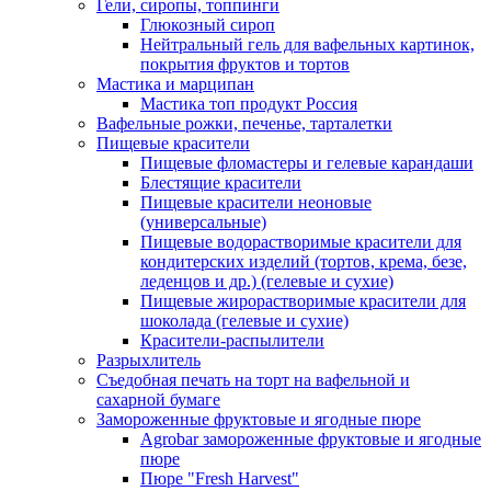
Гели, сиропы, топпинги
Глюкозный сироп
Нейтральный гель для вафельных картинок,
покрытия фруктов и тортов
Мастика и марципан
Мастика топ продукт Россия
Вафельные рожки, печенье, тарталетки
Пищевые красители
Пищевые фломастеры и гелевые карандаши
Блестящие красители
Пищевые красители неоновые
(универсальные)
Пищевые водорастворимые красители для
кондитерских изделий (тортов, крема, безе,
леденцов и др.) (гелевые и сухие)
Пищевые жирорастворимые красители для
шоколада (гелевые и сухие)
Красители-распылители
Разрыхлитель
Съедобная печать на торт на вафельной и
сахарной бумаге
Замороженные фруктовые и ягодные пюре
Agrobar замороженные фруктовые и ягодные
пюре
Пюре "Fresh Harvest"