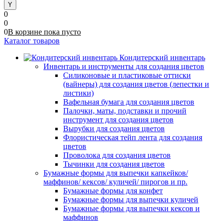
0
0
0
В корзине
пока
пусто
Каталог товаров
Кондитерский инвентарь
Инвентарь и инструменты для создания цветов
Силиконовые и пластиковые оттиски
(вайнеры) для создания цветов (лепестки и
листики)
Вафельная бумага для создания цветов
Палочки, маты, подставки и прочий
инструмент для создания цветов
Вырубки для создания цветов
Флористическая тейп лента для создания
цветов
Проволока для создания цветов
Тычинки для создания цветов
Бумажные формы для выпечки капкейков/
маффинов/ кексов/ куличей/ пирогов и пр.
Бумажные формы для конфет
Бумажные формы для выпечки куличей
Бумажные формы для выпечки кексов и
маффинов