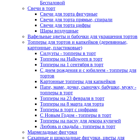
Беспаловой
Свечи в торт
Свечи для торта фигурные
Свечи для торта прямые, спирали
Свечи для торта цифры
Шары воздушные
Вафельные цветы и бабочки для украшения тортов
Топперы для тортов и капкейков (деревянные,
картонные, пластиковые)
Силуэты - топперы в торт
Топперы на Halloween в торт
Топперы на 1 сентября в торт
С днем рождения и с юбилеем - топперы для
тортов
Картонные топперы для капкейков
Папе, маме, дочке, сыночку, бабушке, мужу -
топперы в торт
Топперы на 23 февраля в торт
Топперы на 8 марта для торта
Топперы в торт с цифрами
С Новым Годом - топперы в торт
Топперы на пасху для декора куличей
Любовь и свадьба - топперы в торт
Мармеладные фигурки
Сахарные и шоколадные фигурки, цветы для