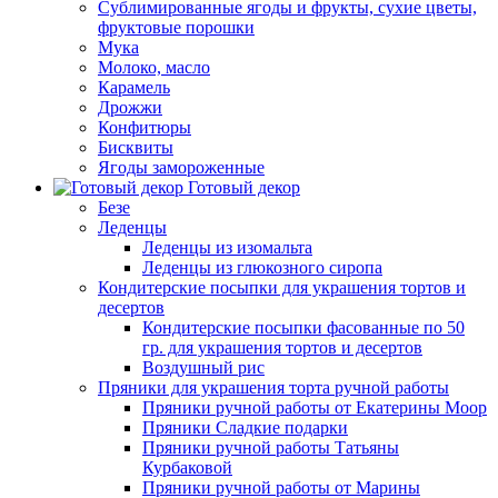
Сублимированные ягоды и фрукты, сухие цветы,
фруктовые порошки
Мука
Молоко, масло
Карамель
Дрожжи
Конфитюры
Бисквиты
Ягоды замороженные
Готовый декор
Безе
Леденцы
Леденцы из изомальта
Леденцы из глюкозного сиропа
Кондитерские посыпки для украшения тортов и
десертов
Кондитерские посыпки фасованные по 50
гр. для украшения тортов и десертов
Воздушный рис
Пряники для украшения торта ручной работы
Пряники ручной работы от Екатерины Моор
Пряники Сладкие подарки
Пряники ручной работы Татьяны
Курбаковой
Пряники ручной работы от Марины