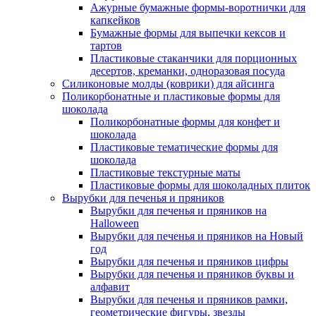
Ажурные бумажные формы-воротнички для
капкейков
Бумажные формы для выпечки кексов и
тартов
Пластиковые стаканчики для порционных
десертов, креманки, одноразовая посуда
Силиконовые молды (коврики) для айсинга
Поликорбонатные и пластиковые формы для
шоколада
Поликорбонатные формы для конфет и
шоколада
Пластиковые тематические формы для
шоколада
Пластиковые текстурные маты
Пластиковые формы для шоколадных плиток
Вырубки для печенья и пряников
Вырубки для печенья и пряников на
Halloween
Вырубки для печенья и пряников на Новый
год
Вырубки для печенья и пряников цифры
Вырубки для печенья и пряников буквы и
алфавит
Вырубки для печенья и пряников рамки,
геометрические фигуры, звезды