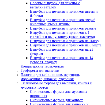
Наборы вырубок для печенья с
выталкивателем
Вырубки для печенья и пряников цветы и
бабочки
Вырубки для печенья и пряников звери/
животные, рыбы, птицы
Вырубки для печенья и пряников разные
Вырубки для печенья и пряников к 1
сентября и выпускному (школьная тема)
Вырубки для печенья и пряников на Пасху
Вырубки для печенья и пряников на 8 марта
Вырубки для печенья и пряников на 23
февраля
Вырубки для печенья и пряников на 14
февраля, свадьбу
Кондитерские термометры
Трафареты для выпечки
Палочки для кейк-попсов, леденцов,
мороженного; шпажки, трубочки
Силиконовые формы для выпечки, конфет и
муссовых тортов
Силиконовые формы для муссовых
пирожных
Силиконовые формы для конфет
Силиконовые формы для выпечки и