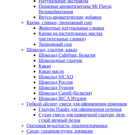
Натуральные экстракты
Пищевые ароматизаторы Mr Flavor,
Великобритания
Вкусо-ароматические добавки
Крема, сливки, творожный сыр
Животные натуральные сливки
Крема на растительных маслах
(растительные сливки)
Творожный сыр
Шоколад, глазури, какао
Шоколад Callebaut, Бельгия
Шоколадные глазури
Какао
Какао масло
Шоколад SICAO
Шоколад Россия
Шоколад Турция
Шоколад Cargill (Бельгия)
Шоколад IRCA Италия
Гибкий айсинг, смеси для оформления пряников
Глазури Парфэ для оформления печенья
Сухие смеси для пряничной глазури, безе,
сухой яичный белок
Ореховая мука/паста, пралине/начинки
Сахар, сахарная пудра, изомальт