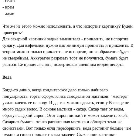
- белок
- крем
- желе
Что же из этого можно использовать, а что испортит картинку? Будем
проверять?
Для сахарной картинки задача заменителя - приклеить, не испортив
бумагу. Для вафельной нужно как минимум пропитать и приклеить. В
теории можно только приклеить не испортив, но изображение будет
не съедобным. Аккуратно разрезать торт не получится, бумага будет
рваться. Ее придется снять, пожертвовав внешним видом десерта.
Вода
Когда-то давно, когда кондитерское дело только набирало
популярность, торты оформлялись самодельной мастикой, "мастера"
учили клеить ее на воду. И да, так можно сделать, если у Вас еще не
много седых волос. В основе мастики - сахар. Сахар тает от воды,
образуя сладкий сироп. Этот сироп липкий и может заменить клей.
Сахарная бумага - тонко раскатанная мастика и обладает теми же
свойствами. Вот только если переборщить, вода растопит больше чем
нужно, а сироп приклеит когда захочет. Съехавшие картинки