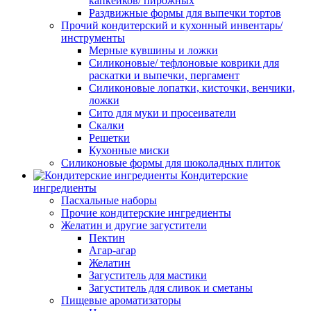
капкейков/ пирожных
Раздвижные формы для выпечки тортов
Прочий кондитерский и кухонный инвентарь/
инструменты
Мерные кувшины и ложки
Силиконовые/ тефлоновые коврики для
раскатки и выпечки, пергамент
Силиконовые лопатки, кисточки, венчики,
ложки
Сито для муки и просеиватели
Скалки
Решетки
Кухонные миски
Силиконовые формы для шоколадных плиток
Кондитерские
ингредиенты
Пасхальные наборы
Прочие кондитерские ингредиенты
Желатин и другие загустители
Пектин
Агар-агар
Желатин
Загуститель для мастики
Загуститель для сливок и сметаны
Пищевые ароматизаторы