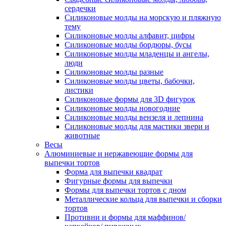
сердечки
Силиконовые молды на морскую и пляжную
тему
Силиконовые молды алфавит, цифры
Силиконовые молды бордюры, бусы
Силиконовые молды младенцы и ангелы,
люди
Силиконовые молды разные
Силиконовые молды цветы, бабочки,
листики
Силиконовые формы для 3D фигурок
Силиконовые молды новогодние
Силиконовые молды вензеля и лепнина
Силиконовые молды для мастики звери и
животные
Весы
Алюминиевые и нержавеющие формы для
выпечки тортов
Форма для выпечки квадрат
Фигурные формы для выпечки
Формы для выпечки тортов с дном
Металлические кольца для выпечки и сборки
тортов
Противни и формы для маффинов/