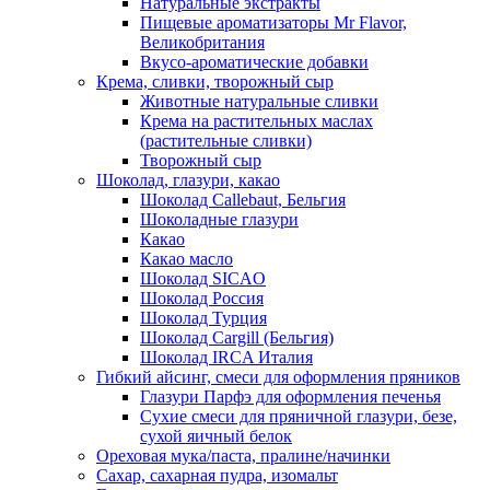
Натуральные экстракты
Пищевые ароматизаторы Mr Flavor,
Великобритания
Вкусо-ароматические добавки
Крема, сливки, творожный сыр
Животные натуральные сливки
Крема на растительных маслах
(растительные сливки)
Творожный сыр
Шоколад, глазури, какао
Шоколад Callebaut, Бельгия
Шоколадные глазури
Какао
Какао масло
Шоколад SICAO
Шоколад Россия
Шоколад Турция
Шоколад Cargill (Бельгия)
Шоколад IRCA Италия
Гибкий айсинг, смеси для оформления пряников
Глазури Парфэ для оформления печенья
Сухие смеси для пряничной глазури, безе,
сухой яичный белок
Ореховая мука/паста, пралине/начинки
Сахар, сахарная пудра, изомальт