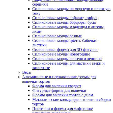
сердечки
Силиконовые молды на морскую и пляжную
тему
Силиконовые молды алфавит, цифры
Силиконовые молды бордюры, бусы
Силиконовые молды младенцы и ангелы,
люди
Силиконовые молды разные
Силиконовые молды цветы, бабочки,
листики
Силиконовые формы для 3D фигурок
Силиконовые молды новогодние
Силиконовые молды вензеля и лепнина
Силиконовые молды для мастики звери и
животные
Весы
Алюминиевые и нержавеющие формы для
выпечки тортов
Форма для выпечки квадрат
Фигурные формы для выпечки
Формы для выпечки тортов с дном
Металлические кольца для выпечки и сборки
тортов
Противни и формы для маффинов/