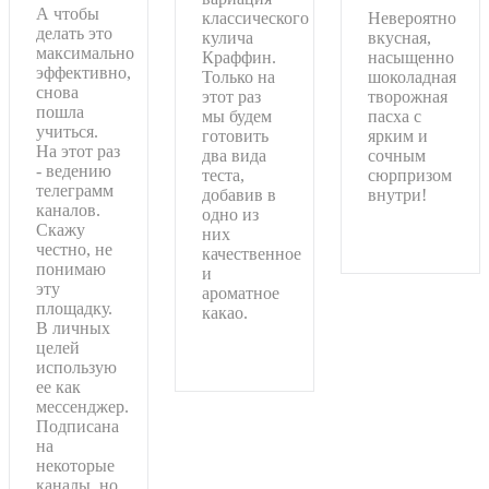
А чтобы
классического
Невероятно
делать это
кулича
вкусная,
максимально
Краффин.
насыщенно
эффективно,
Только на
шоколадная
снова
этот раз
творожная
пошла
мы будем
пасха с
учиться.
готовить
ярким и
На этот раз
два вида
сочным
- ведению
теста,
сюрпризом
телеграмм
добавив в
внутри!
каналов.
одно из
Скажу
Подробнее
них
честно, не
качественное
понимаю
и
эту
ароматное
площадку.
какао.
В личных
целей
Подробнее
использую
ее как
мессенджер.
Подписана
на
некоторые
каналы, но