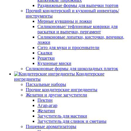
капкейков/ пирожных
Раздвижные формы для выпечки тортов
Прочий кондитерский и кухонный инвентарь/
инструменты
Мерные кувшины и ложки
Силиконовые/ тефлоновые коврики для
раскатки и выпечки, пергамент
Силиконовые лопатки, кисточки, венчики,
ложки
Сито для муки и просеиватели
Скалки
Решетки
Кухонные миски
Силиконовые формы для шоколадных плиток
Кондитерские
ингредиенты
Пасхальные наборы
Прочие кондитерские ингредиенты
Желатин и другие загустители
Пектин
Агар-агар
Желатин
Загуститель для мастики
Загуститель для сливок и сметаны
Пищевые ароматизаторы