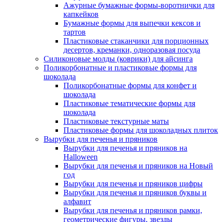
Ажурные бумажные формы-воротнички для
капкейков
Бумажные формы для выпечки кексов и
тартов
Пластиковые стаканчики для порционных
десертов, креманки, одноразовая посуда
Силиконовые молды (коврики) для айсинга
Поликорбонатные и пластиковые формы для
шоколада
Поликорбонатные формы для конфет и
шоколада
Пластиковые тематические формы для
шоколада
Пластиковые текстурные маты
Пластиковые формы для шоколадных плиток
Вырубки для печенья и пряников
Вырубки для печенья и пряников на
Halloween
Вырубки для печенья и пряников на Новый
год
Вырубки для печенья и пряников цифры
Вырубки для печенья и пряников буквы и
алфавит
Вырубки для печенья и пряников рамки,
геометрические фигуры, звезды