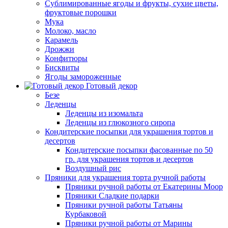
Сублимированные ягоды и фрукты, сухие цветы,
фруктовые порошки
Мука
Молоко, масло
Карамель
Дрожжи
Конфитюры
Бисквиты
Ягоды замороженные
Готовый декор
Безе
Леденцы
Леденцы из изомальта
Леденцы из глюкозного сиропа
Кондитерские посыпки для украшения тортов и
десертов
Кондитерские посыпки фасованные по 50
гр. для украшения тортов и десертов
Воздушный рис
Пряники для украшения торта ручной работы
Пряники ручной работы от Екатерины Моор
Пряники Сладкие подарки
Пряники ручной работы Татьяны
Курбаковой
Пряники ручной работы от Марины