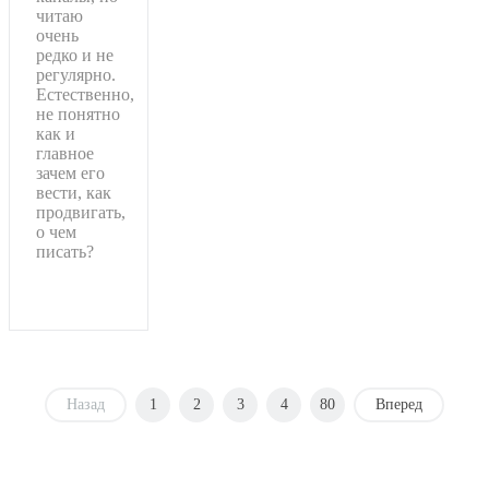
читаю
очень
редко и не
регулярно.
Естественно,
не понятно
как и
главное
зачем его
вести, как
продвигать,
о чем
писать?
Подробнее
Назад
1
2
3
4
80
Вперед