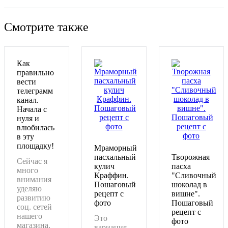
Смотрите также
Как
правильно
вести
телеграмм
канал.
Начала с
нуля и
влюбилась
в эту
площадку!
Мраморный
пасхальный
Творожная
Сейчас я
кулич
пасха
много
Краффин.
"Сливочный
внимания
Пошаговый
шоколад в
уделяю
рецепт с
вишне".
развитию
фото
Пошаговый
соц. сетей
рецепт с
нашего
Это
фото
магазина.
вариация