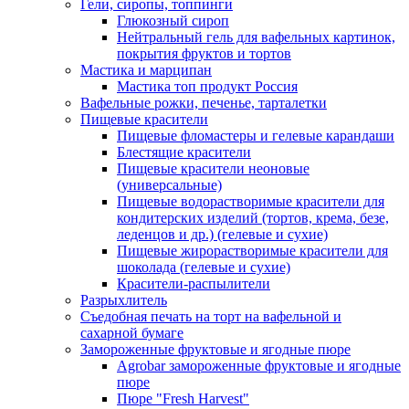
Гели, сиропы, топпинги
Глюкозный сироп
Нейтральный гель для вафельных картинок,
покрытия фруктов и тортов
Мастика и марципан
Мастика топ продукт Россия
Вафельные рожки, печенье, тарталетки
Пищевые красители
Пищевые фломастеры и гелевые карандаши
Блестящие красители
Пищевые красители неоновые
(универсальные)
Пищевые водорастворимые красители для
кондитерских изделий (тортов, крема, безе,
леденцов и др.) (гелевые и сухие)
Пищевые жирорастворимые красители для
шоколада (гелевые и сухие)
Красители-распылители
Разрыхлитель
Съедобная печать на торт на вафельной и
сахарной бумаге
Замороженные фруктовые и ягодные пюре
Agrobar замороженные фруктовые и ягодные
пюре
Пюре "Fresh Harvest"