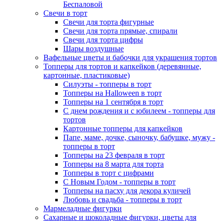
Беспаловой
Свечи в торт
Свечи для торта фигурные
Свечи для торта прямые, спирали
Свечи для торта цифры
Шары воздушные
Вафельные цветы и бабочки для украшения тортов
Топперы для тортов и капкейков (деревянные,
картонные, пластиковые)
Силуэты - топперы в торт
Топперы на Halloween в торт
Топперы на 1 сентября в торт
С днем рождения и с юбилеем - топперы для
тортов
Картонные топперы для капкейков
Папе, маме, дочке, сыночку, бабушке, мужу -
топперы в торт
Топперы на 23 февраля в торт
Топперы на 8 марта для торта
Топперы в торт с цифрами
С Новым Годом - топперы в торт
Топперы на пасху для декора куличей
Любовь и свадьба - топперы в торт
Мармеладные фигурки
Сахарные и шоколадные фигурки, цветы для