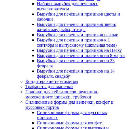
Наборы вырубок для печенья с
выталкивателем
Вырубки для печенья и пряников цветы и
бабочки
Вырубки для печенья и пряников звери/
животные, рыбы, птицы
Вырубки для печенья и пряников разные
Вырубки для печенья и пряников к 1
сентября и выпускному (школьная тема)
Вырубки для печенья и пряников на Пасху
Вырубки для печенья и пряников на 8 марта
Вырубки для печенья и пряников на 23
февраля
Вырубки для печенья и пряников на 14
февраля, свадьбу
Кондитерские термометры
Трафареты для выпечки
Палочки для кейк-попсов, леденцов,
мороженного; шпажки, трубочки
Силиконовые формы для выпечки, конфет и
муссовых тортов
Силиконовые формы для муссовых
пирожных
Силиконовые формы для конфет
Силиконовые формы для выпечки и