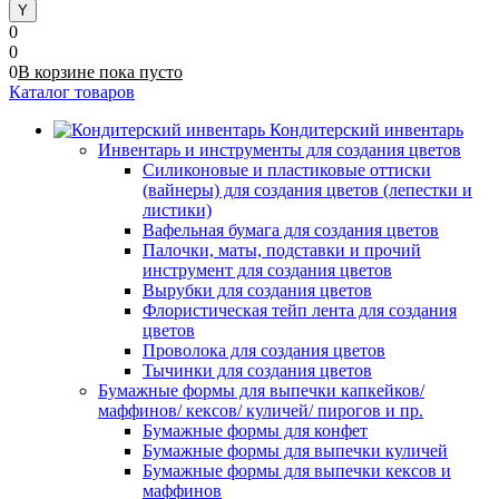
0
0
0
В корзине
пока
пусто
Каталог товаров
Кондитерский инвентарь
Инвентарь и инструменты для создания цветов
Силиконовые и пластиковые оттиски
(вайнеры) для создания цветов (лепестки и
листики)
Вафельная бумага для создания цветов
Палочки, маты, подставки и прочий
инструмент для создания цветов
Вырубки для создания цветов
Флористическая тейп лента для создания
цветов
Проволока для создания цветов
Тычинки для создания цветов
Бумажные формы для выпечки капкейков/
маффинов/ кексов/ куличей/ пирогов и пр.
Бумажные формы для конфет
Бумажные формы для выпечки куличей
Бумажные формы для выпечки кексов и
маффинов