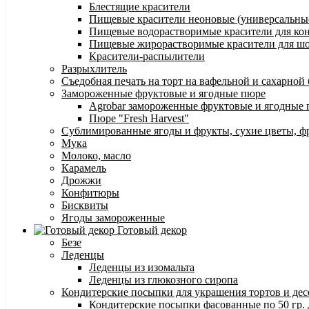
Блестящие красители
Пищевые красители неоновые (универсальны
Пищевые водорастворимые красители для конди
Пищевые жирорастворимые красители для шок
Красители-распылители
Разрыхлитель
Съедобная печать на торт на вафельной и сахарной
Замороженные фруктовые и ягодные пюре
Agrobar замороженные фруктовые и ягодные
Пюре "Fresh Harvest"
Сублимированные ягоды и фрукты, сухие цветы, 
Мука
Молоко, масло
Карамель
Дрожжи
Конфитюры
Бисквиты
Ягоды замороженные
Готовый декор
Безе
Леденцы
Леденцы из изомальта
Леденцы из глюкозного сиропа
Кондитерские посыпки для украшения тортов и дес
Кондитерские посыпки фасованные по 50 гр. 