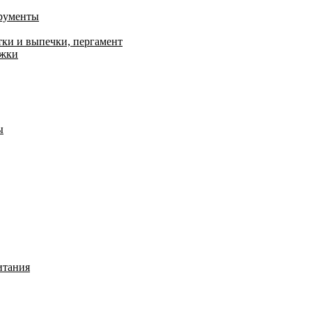
трументы
тки и выпечки, пергамент
ожки
ы
итания