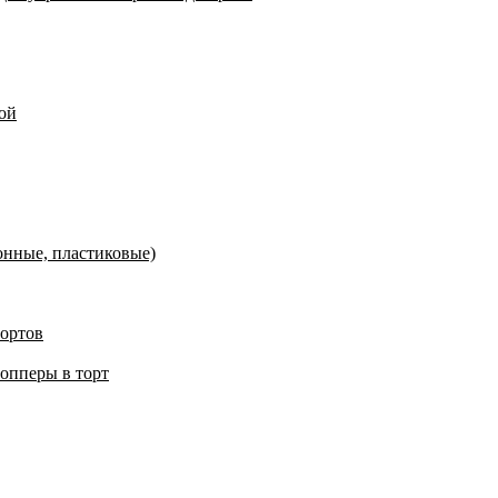
ой
онные, пластиковые)
тортов
топперы в торт