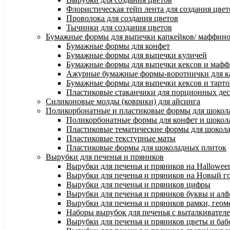
Флористическая тейп лента для создания цвет
Проволока для создания цветов
Тычинки для создания цветов
Бумажные формы для выпечки капкейков/ маффинов/
Бумажные формы для конфет
Бумажные формы для выпечки куличей
Бумажные формы для выпечки кексов и маф
Ажурные бумажные формы-воротнички для к
Бумажные формы для выпечки кексов и тарто
Пластиковые стаканчики для порционных десе
Силиконовые молды (коврики) для айсинга
Поликорбонатные и пластиковые формы для шокол
Поликорбонатные формы для конфет и шокол
Пластиковые тематические формы для шокол
Пластиковые текстурные маты
Пластиковые формы для шоколадных плиток
Вырубки для печенья и пряников
Вырубки для печенья и пряников на Hallowee
Вырубки для печенья и пряников на Новый г
Вырубки для печенья и пряников цифры
Вырубки для печенья и пряников буквы и алф
Вырубки для печенья и пряников рамки, геом
Наборы вырубок для печенья с выталкивател
Вырубки для печенья и пряников цветы и баб