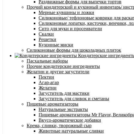
Раздвижные формы для выпечки тортов
Прочий кондитерский и кухонный инвентарь/ инс
Мерные кувшины и ложки
Силиконовые/ тефлоновые коврики для раска
Силиконовые лопатки, кисточки, венчики, л
Сито для муки и просеиватели
Скалки
Решетки
Кухонные миски
Силиконовые формы для шоколадных плиток
Кондитерские ингредиент
Пасхальные наборы
Прочие кондитерские ингредиенты
Желатин и другие загустители
Пектин
Агар-агар
Желатин
Загуститель для мастики
Загуститель для сливок и сметаны
Пищевые ароматизаторы
Натуральные экстракты
Пищевые ароматизаторы Mr Flavor, Великобр
Вкусо-ароматические добавки
Крема, сливки, творожный сыр
Животные натуральные сливки