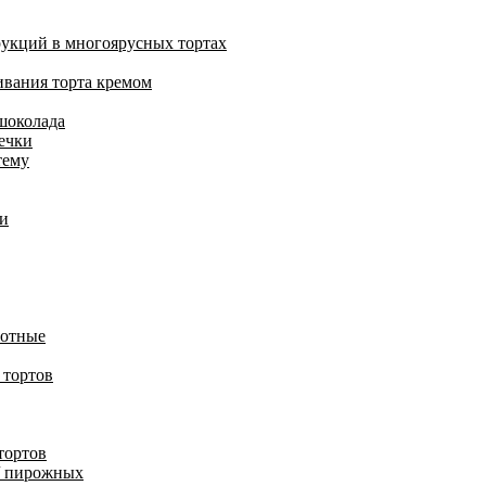
укций в многоярусных тортах
ивания торта кремом
шоколада
ечки
тему
ди
вотные
 тортов
тортов
/ пирожных