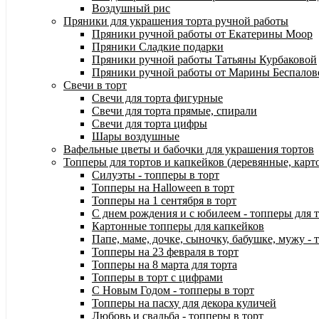
Воздушный рис
Пряники для украшения торта ручной работы
Пряники ручной работы от Екатерины Моор
Пряники Сладкие подарки
Пряники ручной работы Татьяны Курбаковой
Пряники ручной работы от Марины Беспалов
Свечи в торт
Свечи для торта фигурные
Свечи для торта прямые, спирали
Свечи для торта цифры
Шары воздушные
Вафельные цветы и бабочки для украшения тортов
Топперы для тортов и капкейков (деревянные, карт
Силуэты - топперы в торт
Топперы на Halloween в торт
Топперы на 1 сентября в торт
С днем рождения и с юбилеем - топперы для 
Картонные топперы для капкейков
Папе, маме, дочке, сыночку, бабушке, мужу - 
Топперы на 23 февраля в торт
Топперы на 8 марта для торта
Топперы в торт с цифрами
С Новым Годом - топперы в торт
Топперы на пасху для декора куличей
Любовь и свадьба - топперы в торт