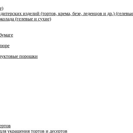
е)
терских изделий (тортов, крема, безе, леденцов и др.) (гелевые
олада (гелевые и сухие)
 бумаге
 пюре
фруктовые порошки
ертов
для украшения тортов и десертов