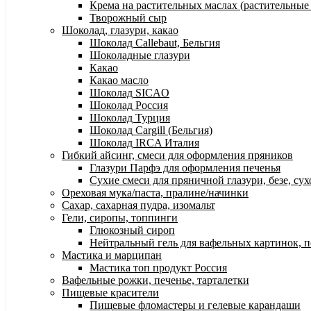
Крема на растительных маслах (растительные
Творожный сыр
Шоколад, глазури, какао
Шоколад Callebaut, Бельгия
Шоколадные глазури
Какао
Какао масло
Шоколад SICAO
Шоколад Россия
Шоколад Турция
Шоколад Cargill (Бельгия)
Шоколад IRCA Италия
Гибкий айсинг, смеси для оформления пряников
Глазури Парфэ для оформления печенья
Сухие смеси для пряничной глазури, безе, су
Ореховая мука/паста, пралине/начинки
Сахар, сахарная пудра, изомальт
Гели, сиропы, топпинги
Глюкозный сироп
Нейтральный гель для вафельных картинок, п
Мастика и марципан
Мастика топ продукт Россия
Вафельные рожки, печенье, тарталетки
Пищевые красители
Пищевые фломастеры и гелевые карандаши