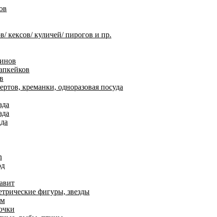
ов
 кексов/ куличей/ пирогов и пр.
финов
апкейков
в
ртов, креманки, одноразовая посуда
ада
ада
ада
n
од
авит
етрические фигуры, звезды
ем
очки