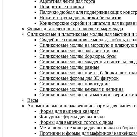
Ацетатная лента для торта
Поворотные столики
Палочки-дюбеля для поддерживающих констр
Ножи и струны для нарезки бисквитов
Кондитерские скребки и шпатели для выравн
Формы для леденцов на палочке и мармелада
Силиконовые и пластиковые молды для мастики и 
Свадебные силиконовые молды, любовь, серд
Силиконовые молды на морскую и пляжную 
Силиконовые молды алфавит, цифры
Силиконовые молды бордюры, бусы
Силиконовые молды младенцы и ангелы, лю
Силиконовые молды разные
Силиконовые молды цветы, бабочки, листики
Силиконовые формы для 3D фигурок
Силиконовые молды новогодние
Силиконовые молды вензеля и лепнина
Силиконовые молды для мастики звери и жи
Весы
Алюминиевые и нержавеющие формы для выпечки
Форма для выпечки квадрат
Фигурные формы для выпечки
Формы для выпечки тортов с дном
Металлические кольца для выпечки и сборки 
Противни и формы для маффинов/ капкейков