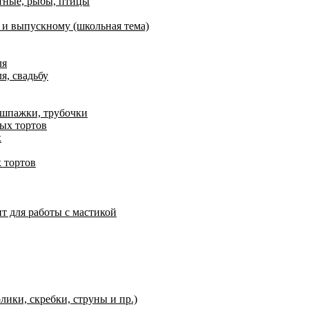
отные, рыбы, птицы
я и выпускному (школьная тема)
ля
я, свадьбу
 шпажки, трубочки
ых тортов
х
 тортов
т для работы с мастикой
ики, скребки, струны и пр.)