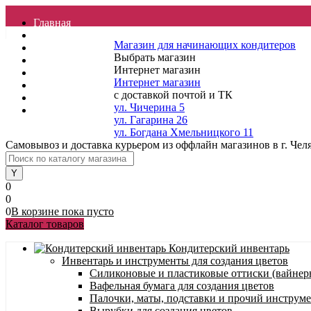
Главная
Отзывы
Магазин для начинающих кондитеров
Контакты
Выбрать магазин
Услуги
Интернет магазин
Доставка
Интернет магазин
О магазине
с доставкой почтой и ТК
Гарантия
ул. Чичерина 5
Полезные статьи
ул. Гагарина 26
ул. Богдана Хмельницкого 11
Самовывоз и доставка курьером из оффлайн магазинов в г. Чел
0
0
0
В корзине
пока
пусто
Каталог товаров
Кондитерский инвентарь
Инвентарь и инструменты для создания цветов
Силиконовые и пластиковые оттиски (вайнеры
Вафельная бумага для создания цветов
Палочки, маты, подставки и прочий инструме
Вырубки для создания цветов