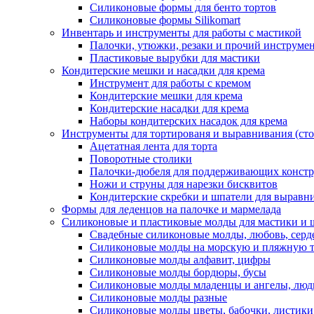
Силиконовые формы для бенто тортов
Силиконовые формы Silikomart
Инвентарь и инструменты для работы с мастикой
Палочки, утюжки, резаки и прочий инструмен
Пластиковые вырубки для мастики
Кондитерские мешки и насадки для крема
Инструмент для работы с кремом
Кондитерские мешки для крема
Кондитерские насадки для крема
Наборы кондитерских насадок для крема
Инструменты для тортированя и выравнивания (стол
Ацетатная лента для торта
Поворотные столики
Палочки-дюбеля для поддерживающих констр
Ножи и струны для нарезки бисквитов
Кондитерские скребки и шпатели для выравн
Формы для леденцов на палочке и мармелада
Силиконовые и пластиковые молды для мастики и 
Свадебные силиконовые молды, любовь, серд
Силиконовые молды на морскую и пляжную 
Силиконовые молды алфавит, цифры
Силиконовые молды бордюры, бусы
Силиконовые молды младенцы и ангелы, люд
Силиконовые молды разные
Силиконовые молды цветы, бабочки, листики