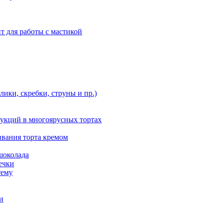
т для работы с мастикой
ики, скребки, струны и пр.)
укций в многоярусных тортах
ивания торта кремом
шоколада
ечки
тему
и