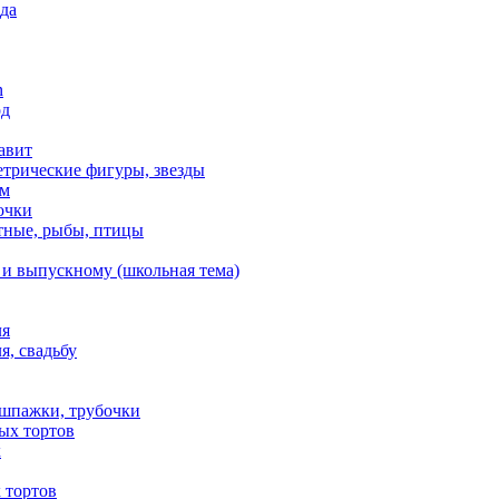
да
n
од
авит
етрические фигуры, звезды
ем
очки
тные, рыбы, птицы
 и выпускному (школьная тема)
ля
я, свадьбу
 шпажки, трубочки
ых тортов
х
 тортов