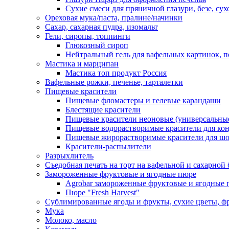
Сухие смеси для пряничной глазури, безе, су
Ореховая мука/паста, пралине/начинки
Сахар, сахарная пудра, изомальт
Гели, сиропы, топпинги
Глюкозный сироп
Нейтральный гель для вафельных картинок, п
Мастика и марципан
Мастика топ продукт Россия
Вафельные рожки, печенье, тарталетки
Пищевые красители
Пищевые фломастеры и гелевые карандаши
Блестящие красители
Пищевые красители неоновые (универсальны
Пищевые водорастворимые красители для конди
Пищевые жирорастворимые красители для шок
Красители-распылители
Разрыхлитель
Съедобная печать на торт на вафельной и сахарной 
Замороженные фруктовые и ягодные пюре
Agrobar замороженные фруктовые и ягодные 
Пюре "Fresh Harvest"
Сублимированные ягоды и фрукты, сухие цветы, 
Мука
Молоко, масло