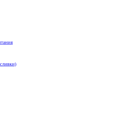
итания
 сливки)