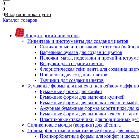
0
0
0
В корзине
пока
пусто
Каталог товаров
Кондитерский инвентарь
Инвентарь и инструменты для создания цветов
Силиконовые и пластиковые оттиски (вайнеры)
Вафельная бумага для создания цветов
Палочки, маты, подставки и прочий инструме
Вырубки для создания цветов
Флористическая тейп лента для создания цвет
Проволока для создания цветов
Тычинки для создания цветов
Бумажные формы для выпечки капкейков/ маффинов/
Бумажные формы для конфет
Бумажные формы для выпечки куличей
Бумажные формы для выпечки кексов и мафф
Ажурные бумажные формы-воротнички для к
Бумажные формы для выпечки кексов и тарто
Пластиковые стаканчики для порционных десе
Силиконовые молды (коврики) для айсинга
Поликорбонатные и пластиковые формы для шокол
Поликорбонатные формы для конфет и шокол