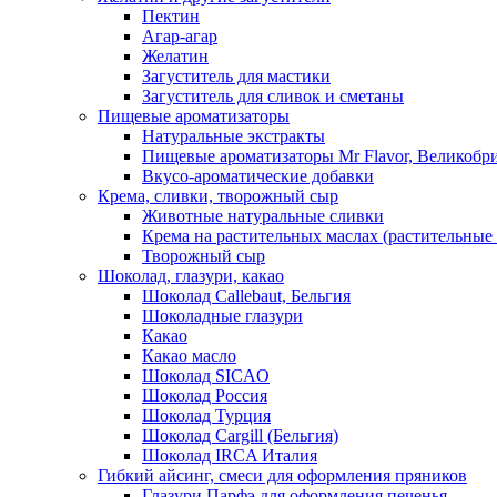
Пектин
Агар-агар
Желатин
Загуститель для мастики
Загуститель для сливок и сметаны
Пищевые ароматизаторы
Натуральные экстракты
Пищевые ароматизаторы Mr Flavor, Великобр
Вкусо-ароматические добавки
Крема, сливки, творожный сыр
Животные натуральные сливки
Крема на растительных маслах (растительные
Творожный сыр
Шоколад, глазури, какао
Шоколад Callebaut, Бельгия
Шоколадные глазури
Какао
Какао масло
Шоколад SICAO
Шоколад Россия
Шоколад Турция
Шоколад Cargill (Бельгия)
Шоколад IRCA Италия
Гибкий айсинг, смеси для оформления пряников
Глазури Парфэ для оформления печенья