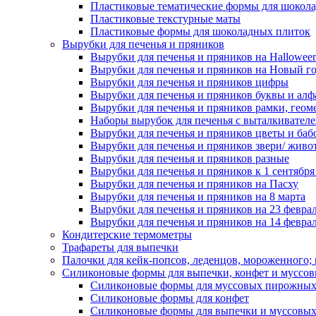
Пластиковые тематические формы для шокола
Пластиковые текстурные маты
Пластиковые формы для шоколадных плиток
Вырубки для печенья и пряников
Вырубки для печенья и пряников на Hallowee
Вырубки для печенья и пряников на Новый г
Вырубки для печенья и пряников цифры
Вырубки для печенья и пряников буквы и алф
Вырубки для печенья и пряников рамки, геом
Наборы вырубок для печенья с выталкивател
Вырубки для печенья и пряников цветы и баб
Вырубки для печенья и пряников звери/ живо
Вырубки для печенья и пряников разные
Вырубки для печенья и пряников к 1 сентября
Вырубки для печенья и пряников на Пасху
Вырубки для печенья и пряников на 8 марта
Вырубки для печенья и пряников на 23 февра
Вырубки для печенья и пряников на 14 феврал
Кондитерские термометры
Трафареты для выпечки
Палочки для кейк-попсов, леденцов, мороженного;
Силиконовые формы для выпечки, конфет и муссов
Силиконовые формы для муссовых пирожны
Силиконовые формы для конфет
Силиконовые формы для выпечки и муссовых