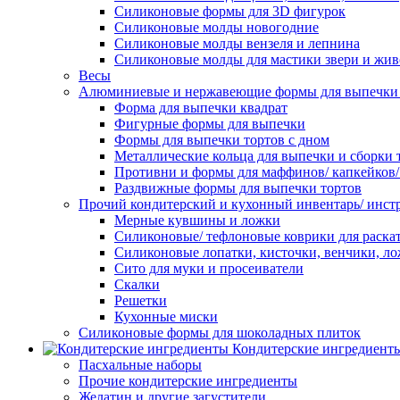
Силиконовые формы для 3D фигурок
Силиконовые молды новогодние
Силиконовые молды вензеля и лепнина
Силиконовые молды для мастики звери и жи
Весы
Алюминиевые и нержавеющие формы для выпечки 
Форма для выпечки квадрат
Фигурные формы для выпечки
Формы для выпечки тортов с дном
Металлические кольца для выпечки и сборки 
Противни и формы для маффинов/ капкейков
Раздвижные формы для выпечки тортов
Прочий кондитерский и кухонный инвентарь/ инс
Мерные кувшины и ложки
Силиконовые/ тефлоновые коврики для раскат
Силиконовые лопатки, кисточки, венчики, л
Сито для муки и просеиватели
Скалки
Решетки
Кухонные миски
Силиконовые формы для шоколадных плиток
Кондитерские ингредиент
Пасхальные наборы
Прочие кондитерские ингредиенты
Желатин и другие загустители