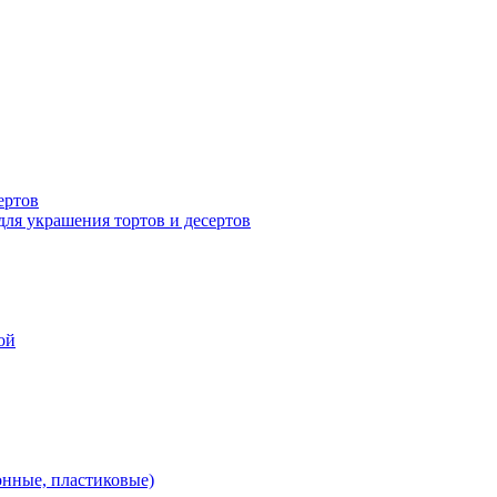
ертов
для украшения тортов и десертов
ой
онные, пластиковые)