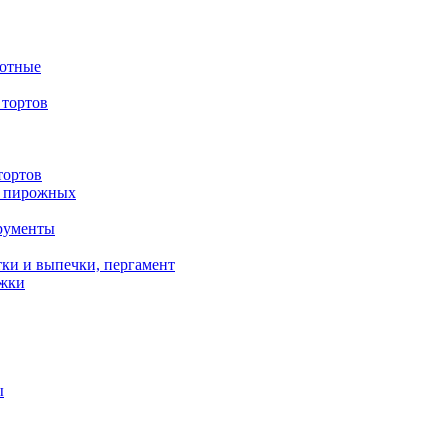
вотные
тортов
тортов
/ пирожных
трументы
ки и выпечки, пергамент
ожки
ы