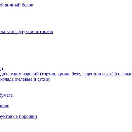
хой яичный белок
окрытия фруктов и тортов
е)
терских изделий (тортов, крема, безе, леденцов и др.) (гелевые
олада (гелевые и сухие)
бумаге
пюре
фруктовые порошки