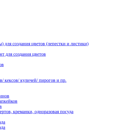
 для создания цветов (лепестки и листики)
нт для создания цветов
ов
 кексов/ куличей/ пирогов и пр.
инов
апкейков
в
ртов, креманки, одноразовая посуда
ада
ада