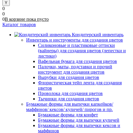
0
0
0
В корзине
пока
пусто
Каталог товаров
Кондитерский инвентарь
Инвентарь и инструменты для создания цветов
Силиконовые и пластиковые оттиски
(вайнеры) для создания цветов (лепестки и
листики)
Вафельная бумага для создания цветов
Палочки, маты, подставки и прочий
инструмент для создания цветов
Вырубки для создания цветов
Флористическая тейп лента для создания
цветов
Проволока для создания цветов
Тычинки для создания цветов
Бумажные формы для выпечки капкейков/
маффинов/ кексов/ куличей/ пирогов и пр.
Бумажные формы для конфет
Бумажные формы для выпечки куличей
Бумажные формы для выпечки кексов и
маффинов