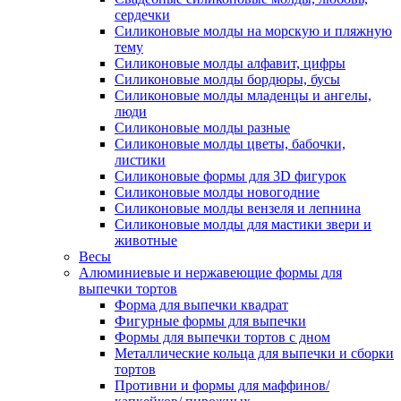
сердечки
Силиконовые молды на морскую и пляжную
тему
Силиконовые молды алфавит, цифры
Силиконовые молды бордюры, бусы
Силиконовые молды младенцы и ангелы,
люди
Силиконовые молды разные
Силиконовые молды цветы, бабочки,
листики
Силиконовые формы для 3D фигурок
Силиконовые молды новогодние
Силиконовые молды вензеля и лепнина
Силиконовые молды для мастики звери и
животные
Весы
Алюминиевые и нержавеющие формы для
выпечки тортов
Форма для выпечки квадрат
Фигурные формы для выпечки
Формы для выпечки тортов с дном
Металлические кольца для выпечки и сборки
тортов
Противни и формы для маффинов/