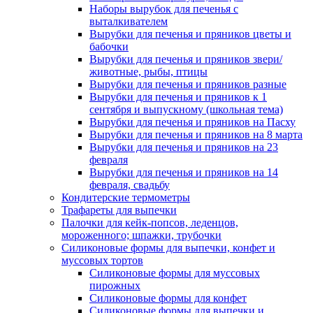
Наборы вырубок для печенья с
выталкивателем
Вырубки для печенья и пряников цветы и
бабочки
Вырубки для печенья и пряников звери/
животные, рыбы, птицы
Вырубки для печенья и пряников разные
Вырубки для печенья и пряников к 1
сентября и выпускному (школьная тема)
Вырубки для печенья и пряников на Пасху
Вырубки для печенья и пряников на 8 марта
Вырубки для печенья и пряников на 23
февраля
Вырубки для печенья и пряников на 14
февраля, свадьбу
Кондитерские термометры
Трафареты для выпечки
Палочки для кейк-попсов, леденцов,
мороженного; шпажки, трубочки
Силиконовые формы для выпечки, конфет и
муссовых тортов
Силиконовые формы для муссовых
пирожных
Силиконовые формы для конфет
Силиконовые формы для выпечки и