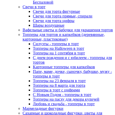
Беспаловой
Свечи в торт
Свечи для торта фигурные
Свечи для торта прямые, спирали
Свечи для торта цифры
Шары воздушные
Вафельные цветы и бабочки для украшения тортов
Топперы для тортов и капкейков (деревянные,
картонные, пластиковые)
Силуэты - топперы в торт
Топперы на Halloween в торт
Топперы на 1 сентября в торт
С днем рождения и с юбилеем - топперы для
тортов
Картонные топперы для капкейков
Папе, маме, дочке, сыночку, бабушке, мужу -
топперы в торт
Топперы на 23 февраля в торт
Топперы на 8 марта для торта
Топперы в торт с цифрами
С Новым Годом - топперы в торт
Топперы на пасху для декора куличей
Любовь и свадьба - топперы в торт
Мармеладные фигурки
Сахарные и шоколадные фигурки, цветы для