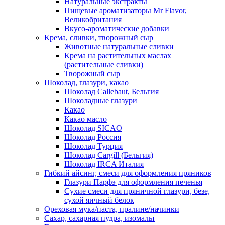
Натуральные экстракты
Пищевые ароматизаторы Mr Flavor,
Великобритания
Вкусо-ароматические добавки
Крема, сливки, творожный сыр
Животные натуральные сливки
Крема на растительных маслах
(растительные сливки)
Творожный сыр
Шоколад, глазури, какао
Шоколад Callebaut, Бельгия
Шоколадные глазури
Какао
Какао масло
Шоколад SICAO
Шоколад Россия
Шоколад Турция
Шоколад Cargill (Бельгия)
Шоколад IRCA Италия
Гибкий айсинг, смеси для оформления пряников
Глазури Парфэ для оформления печенья
Сухие смеси для пряничной глазури, безе,
сухой яичный белок
Ореховая мука/паста, пралине/начинки
Сахар, сахарная пудра, изомальт