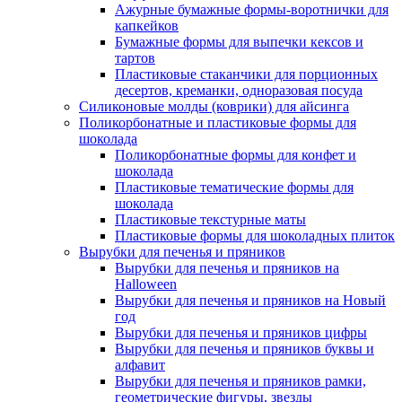
Ажурные бумажные формы-воротнички для
капкейков
Бумажные формы для выпечки кексов и
тартов
Пластиковые стаканчики для порционных
десертов, креманки, одноразовая посуда
Силиконовые молды (коврики) для айсинга
Поликорбонатные и пластиковые формы для
шоколада
Поликорбонатные формы для конфет и
шоколада
Пластиковые тематические формы для
шоколада
Пластиковые текстурные маты
Пластиковые формы для шоколадных плиток
Вырубки для печенья и пряников
Вырубки для печенья и пряников на
Halloween
Вырубки для печенья и пряников на Новый
год
Вырубки для печенья и пряников цифры
Вырубки для печенья и пряников буквы и
алфавит
Вырубки для печенья и пряников рамки,
геометрические фигуры, звезды