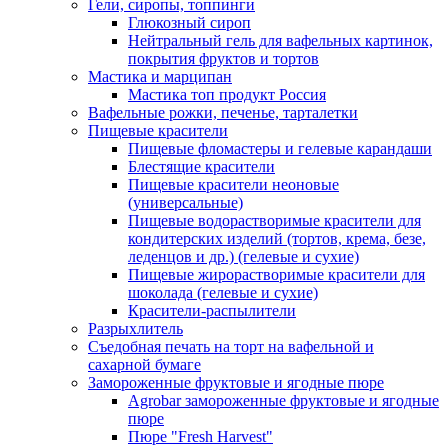
Гели, сиропы, топпинги
Глюкозный сироп
Нейтральный гель для вафельных картинок,
покрытия фруктов и тортов
Мастика и марципан
Мастика топ продукт Россия
Вафельные рожки, печенье, тарталетки
Пищевые красители
Пищевые фломастеры и гелевые карандаши
Блестящие красители
Пищевые красители неоновые
(универсальные)
Пищевые водорастворимые красители для
кондитерских изделий (тортов, крема, безе,
леденцов и др.) (гелевые и сухие)
Пищевые жирорастворимые красители для
шоколада (гелевые и сухие)
Красители-распылители
Разрыхлитель
Съедобная печать на торт на вафельной и
сахарной бумаге
Замороженные фруктовые и ягодные пюре
Agrobar замороженные фруктовые и ягодные
пюре
Пюре "Fresh Harvest"