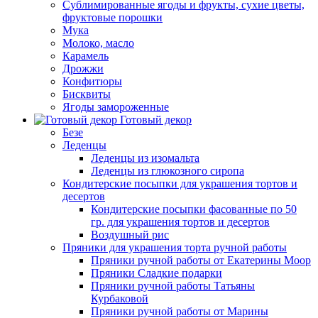
Сублимированные ягоды и фрукты, сухие цветы,
фруктовые порошки
Мука
Молоко, масло
Карамель
Дрожжи
Конфитюры
Бисквиты
Ягоды замороженные
Готовый декор
Безе
Леденцы
Леденцы из изомальта
Леденцы из глюкозного сиропа
Кондитерские посыпки для украшения тортов и
десертов
Кондитерские посыпки фасованные по 50
гр. для украшения тортов и десертов
Воздушный рис
Пряники для украшения торта ручной работы
Пряники ручной работы от Екатерины Моор
Пряники Сладкие подарки
Пряники ручной работы Татьяны
Курбаковой
Пряники ручной работы от Марины