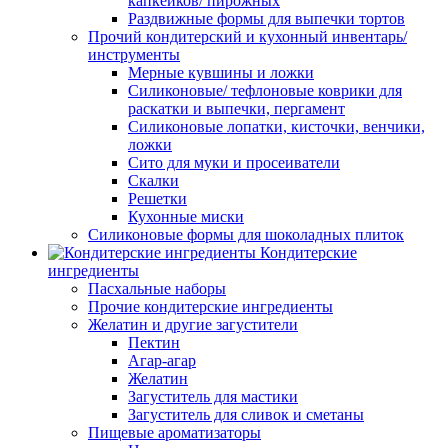
капкейков/ пирожных
Раздвижные формы для выпечки тортов
Прочий кондитерский и кухонный инвентарь/
инструменты
Мерные кувшины и ложки
Силиконовые/ тефлоновые коврики для
раскатки и выпечки, пергамент
Силиконовые лопатки, кисточки, венчики,
ложки
Сито для муки и просеиватели
Скалки
Решетки
Кухонные миски
Силиконовые формы для шоколадных плиток
Кондитерские
ингредиенты
Пасхальные наборы
Прочие кондитерские ингредиенты
Желатин и другие загустители
Пектин
Агар-агар
Желатин
Загуститель для мастики
Загуститель для сливок и сметаны
Пищевые ароматизаторы