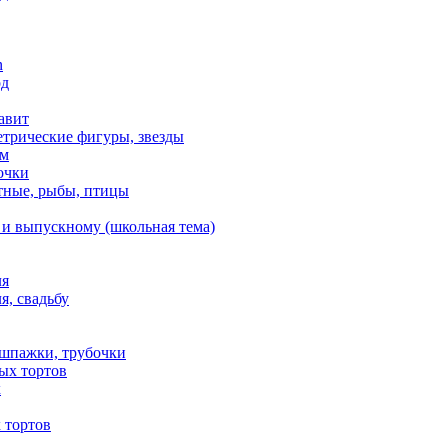
n
од
авит
етрические фигуры, звезды
ем
очки
тные, рыбы, птицы
 и выпускному (школьная тема)
ля
я, свадьбу
 шпажки, трубочки
ых тортов
х
 тортов