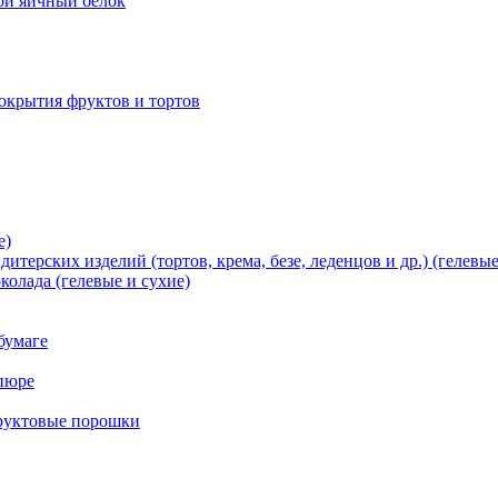
хой яичный белок
окрытия фруктов и тортов
е)
терских изделий (тортов, крема, безе, леденцов и др.) (гелевые
олада (гелевые и сухие)
бумаге
пюре
фруктовые порошки