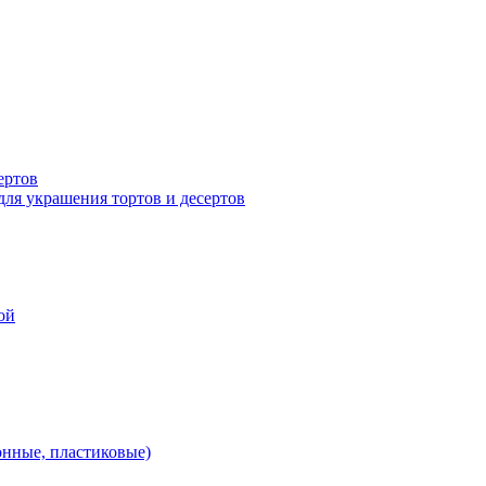
ертов
для украшения тортов и десертов
ой
онные, пластиковые)