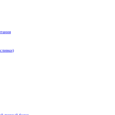
итания
 сливки)