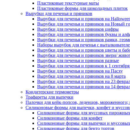
Пластиковые текстурные маты
Пластиковые формы для шоколадных плиток
Вырубки для печенья и пряников
Вырубки для печенья и пряников на Hallowee
Вырубки для печенья и пряников на Новый г
Вырубки для печенья и пряников цифры
Вырубки для печенья и пряников буквы и алф
Вырубки для печенья и пряников рамки, геом
Наборы вырубок для печенья с выталкивател
Вырубки для печенья и пряников цветы и баб
Вырубки для печенья и пряников звери/ живо
Вырубки для печенья и пряников разные
Вырубки для печенья и пряников к 1 сентября
Вырубки для печенья и пряников на Пасху
Вырубки для печенья и пряников на 8 марта
Вырубки для печенья и пряников на 23 февра
Вырубки для печенья и пряников на 14 феврал
Кондитерские термометры
Трафареты для выпечки
Палочки для кейк-попсов, леденцов, мороженного;
Силиконовые формы для выпечки, конфет и муссов
Силиконовые формы для муссовых пирожны
Силиконовые формы для конфет
Силиконовые формы для выпечки и муссовых
Силиконовые формы для бенто тортов