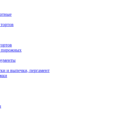
вотные
тортов
тортов
/ пирожных
трументы
ки и выпечки, пергамент
ожки
ы