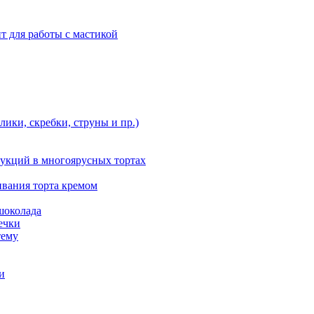
т для работы с мастикой
ики, скребки, струны и пр.)
укций в многоярусных тортах
ивания торта кремом
шоколада
ечки
тему
и