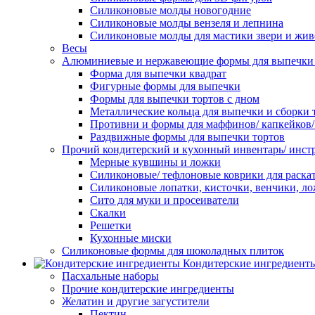
Силиконовые молды новогодние
Силиконовые молды вензеля и лепнина
Силиконовые молды для мастики звери и жи
Весы
Алюминиевые и нержавеющие формы для выпечки 
Форма для выпечки квадрат
Фигурные формы для выпечки
Формы для выпечки тортов с дном
Металлические кольца для выпечки и сборки 
Противни и формы для маффинов/ капкейков
Раздвижные формы для выпечки тортов
Прочий кондитерский и кухонный инвентарь/ инс
Мерные кувшины и ложки
Силиконовые/ тефлоновые коврики для раскат
Силиконовые лопатки, кисточки, венчики, л
Сито для муки и просеиватели
Скалки
Решетки
Кухонные миски
Силиконовые формы для шоколадных плиток
Кондитерские ингредиент
Пасхальные наборы
Прочие кондитерские ингредиенты
Желатин и другие загустители
Пектин