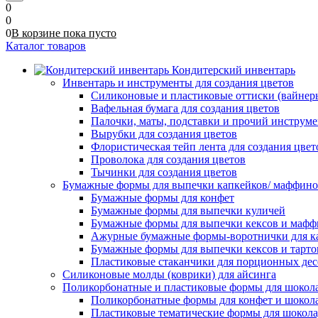
0
0
0
В корзине
пока
пусто
Каталог товаров
Кондитерский инвентарь
Инвентарь и инструменты для создания цветов
Силиконовые и пластиковые оттиски (вайнеры)
Вафельная бумага для создания цветов
Палочки, маты, подставки и прочий инструме
Вырубки для создания цветов
Флористическая тейп лента для создания цвет
Проволока для создания цветов
Тычинки для создания цветов
Бумажные формы для выпечки капкейков/ маффинов/
Бумажные формы для конфет
Бумажные формы для выпечки куличей
Бумажные формы для выпечки кексов и мафф
Ажурные бумажные формы-воротнички для к
Бумажные формы для выпечки кексов и тарто
Пластиковые стаканчики для порционных десе
Силиконовые молды (коврики) для айсинга
Поликорбонатные и пластиковые формы для шокол
Поликорбонатные формы для конфет и шокол
Пластиковые тематические формы для шокола