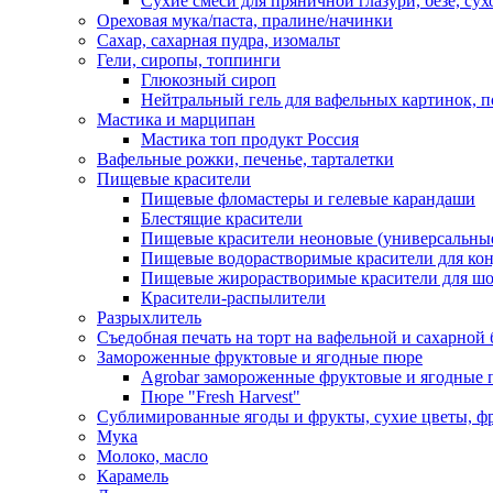
Сухие смеси для пряничной глазури, безе, су
Ореховая мука/паста, пралине/начинки
Сахар, сахарная пудра, изомальт
Гели, сиропы, топпинги
Глюкозный сироп
Нейтральный гель для вафельных картинок, п
Мастика и марципан
Мастика топ продукт Россия
Вафельные рожки, печенье, тарталетки
Пищевые красители
Пищевые фломастеры и гелевые карандаши
Блестящие красители
Пищевые красители неоновые (универсальны
Пищевые водорастворимые красители для конди
Пищевые жирорастворимые красители для шок
Красители-распылители
Разрыхлитель
Съедобная печать на торт на вафельной и сахарной 
Замороженные фруктовые и ягодные пюре
Agrobar замороженные фруктовые и ягодные 
Пюре "Fresh Harvest"
Сублимированные ягоды и фрукты, сухие цветы, 
Мука
Молоко, масло
Карамель