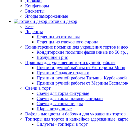
Дрожжи
Конфитюры
Бисквиты
Ягоды замороженные
Готовый декор
Безе
Леденцы
Леденцы из изомальта
Леденцы из глюкозного сиропа
Кондитерские посыпки для украшения тортов и дес
Кондитерские посыпки фасованные по 50 гр. 
Воздушный рис
Пряники для украшения торта ручной работы
Пряники ручной работы от Екатерины Моор
Пряники Сладкие подарки
Пряники ручной работы Татьяны Курбаковой
Пряники ручной работы от Марины Беспалов
Свечи в торт
Свечи для торта фигурные
Свечи для торта прямые, спирали
Свечи для торта цифры
Шары воздушные
Вафельные цветы и бабочки для украшения тортов
Топперы для тортов и капкейков (деревянные, карт
Силуэты - топперы в торт