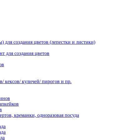
 для создания цветов (лепестки и листики)
нт для создания цветов
ов
 кексов/ куличей/ пирогов и пр.
инов
апкейков
в
ртов, креманки, одноразовая посуда
ада
ада
да