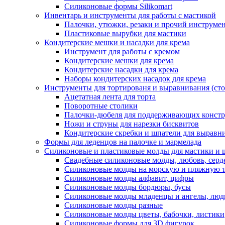
Силиконовые формы Silikomart
Инвентарь и инструменты для работы с мастикой
Палочки, утюжки, резаки и прочий инструмен
Пластиковые вырубки для мастики
Кондитерские мешки и насадки для крема
Инструмент для работы с кремом
Кондитерские мешки для крема
Кондитерские насадки для крема
Наборы кондитерских насадок для крема
Инструменты для тортированя и выравнивания (стол
Ацетатная лента для торта
Поворотные столики
Палочки-дюбеля для поддерживающих констр
Ножи и струны для нарезки бисквитов
Кондитерские скребки и шпатели для выравн
Формы для леденцов на палочке и мармелада
Силиконовые и пластиковые молды для мастики и 
Свадебные силиконовые молды, любовь, серд
Силиконовые молды на морскую и пляжную 
Силиконовые молды алфавит, цифры
Силиконовые молды бордюры, бусы
Силиконовые молды младенцы и ангелы, люд
Силиконовые молды разные
Силиконовые молды цветы, бабочки, листики
Силиконовые формы для 3D фигурок