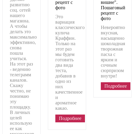
рецепт с
вишне".
развитию
фото
Пошаговый
соц. сетей
рецепт с
нашего
Это
фото
магазина.
вариация
А чтобы
классического
Невероятно
делать это
кулича
вкусная,
максимально
Краффин.
насыщенно
эффективно,
Только на
шоколадная
снова
этот раз
творожная
пошла
мы будем
пасха с
учиться.
готовить
ярким и
На этот раз
два вида
сочным
- ведению
теста,
сюрпризом
телеграмм
добавив в
внутри!
каналов.
одно из
Скажу
Подробнее
них
честно, не
качественное
понимаю
и
эту
ароматное
площадку.
какао.
В личных
целей
Подробнее
использую
ее как
мессенджер.