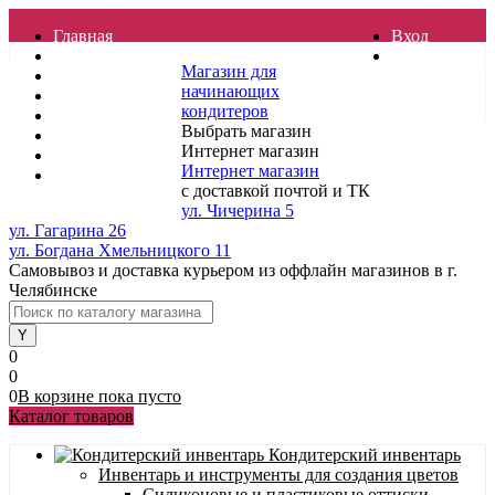
Главная
Вход
Отзывы
Регистрация
Магазин для
Контакты
начинающих
Услуги
кондитеров
Доставка
Выбрать магазин
О магазине
Интернет магазин
Гарантия
Интернет магазин
Полезные статьи
с доставкой почтой и ТК
ул. Чичерина 5
ул. Гагарина 26
ул. Богдана Хмельницкого 11
Самовывоз и доставка курьером из оффлайн магазинов в г.
Челябинске
0
0
0
В корзине
пока
пусто
Каталог товаров
Кондитерский инвентарь
Инвентарь и инструменты для создания цветов
Силиконовые и пластиковые оттиски