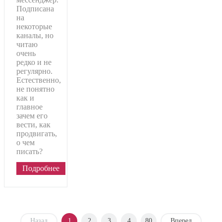
Подписана
на
некоторые
каналы, но
читаю
очень
редко и не
регулярно.
Естественно,
не понятно
как и
главное
зачем его
вести, как
продвигать,
о чем
писать?
Подробнее
Назад
1
2
3
4
80
Вперед