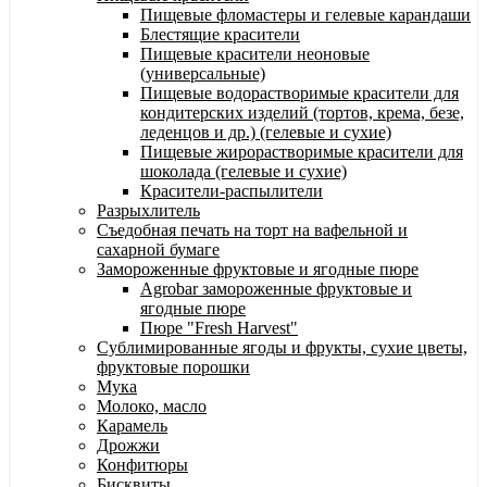
Пищевые фломастеры и гелевые карандаши
Блестящие красители
Пищевые красители неоновые
(универсальные)
Пищевые водорастворимые красители для
кондитерских изделий (тортов, крема, безе,
леденцов и др.) (гелевые и сухие)
Пищевые жирорастворимые красители для
шоколада (гелевые и сухие)
Красители-распылители
Разрыхлитель
Съедобная печать на торт на вафельной и
сахарной бумаге
Замороженные фруктовые и ягодные пюре
Agrobar замороженные фруктовые и
ягодные пюре
Пюре "Fresh Harvest"
Сублимированные ягоды и фрукты, сухие цветы,
фруктовые порошки
Мука
Молоко, масло
Карамель
Дрожжи
Конфитюры
Бисквиты