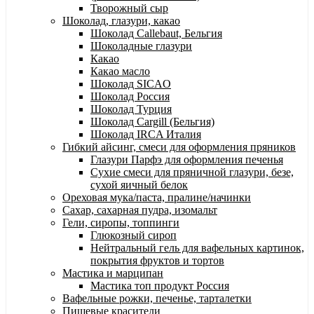
Творожный сыр
Шоколад, глазури, какао
Шоколад Callebaut, Бельгия
Шоколадные глазури
Какао
Какао масло
Шоколад SICAO
Шоколад Россия
Шоколад Турция
Шоколад Cargill (Бельгия)
Шоколад IRCA Италия
Гибкий айсинг, смеси для оформления пряников
Глазури Парфэ для оформления печенья
Сухие смеси для пряничной глазури, безе,
сухой яичный белок
Ореховая мука/паста, пралине/начинки
Сахар, сахарная пудра, изомальт
Гели, сиропы, топпинги
Глюкозный сироп
Нейтральный гель для вафельных картинок,
покрытия фруктов и тортов
Мастика и марципан
Мастика топ продукт Россия
Вафельные рожки, печенье, тарталетки
Пищевые красители