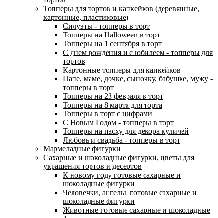
Топперы для тортов и капкейков (деревянные,
картонные, пластиковые)
Силуэты - топперы в торт
Топперы на Halloween в торт
Топперы на 1 сентября в торт
С днем рождения и с юбилеем - топперы для
тортов
Картонные топперы для капкейков
Папе, маме, дочке, сыночку, бабушке, мужу -
топперы в торт
Топперы на 23 февраля в торт
Топперы на 8 марта для торта
Топперы в торт с цифрами
С Новым Годом - топперы в торт
Топперы на пасху для декора куличей
Любовь и свадьба - топперы в торт
Мармеладные фигурки
Сахарные и шоколадные фигурки, цветы для
украшения тортов и десертов
К новому году готовые сахарные и
шоколадные фигурки
Человечки, ангелы, готовые сахарные и
шоколадные фигурки
Животные готовые сахарные и шоколадные