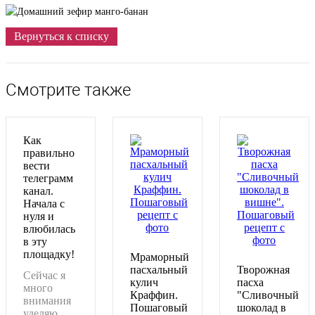
Вернуться к списку
Смотрите также
Как
правильно
вести
телеграмм
канал.
Начала с
нуля и
влюбилась
в эту
площадку!
Мраморный
пасхальный
Творожная
Сейчас я
кулич
пасха
много
Краффин.
"Сливочный
внимания
Пошаговый
шоколад в
уделяю