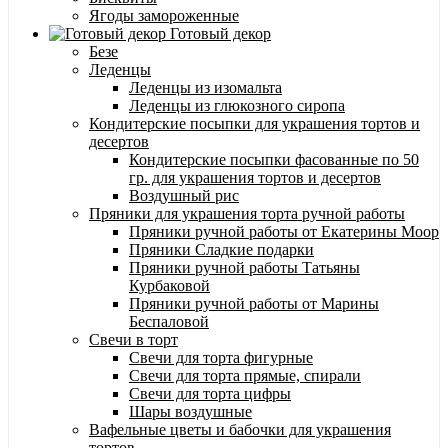
Ягоды замороженные
Готовый декор
Безе
Леденцы
Леденцы из изомальта
Леденцы из глюкозного сиропа
Кондитерские посыпки для украшения тортов и
десертов
Кондитерские посыпки фасованные по 50
гр. для украшения тортов и десертов
Воздушный рис
Пряники для украшения торта ручной работы
Пряники ручной работы от Екатерины Моор
Пряники Сладкие подарки
Пряники ручной работы Татьяны
Курбаковой
Пряники ручной работы от Марины
Беспаловой
Свечи в торт
Свечи для торта фигурные
Свечи для торта прямые, спирали
Свечи для торта цифры
Шары воздушные
Вафельные цветы и бабочки для украшения
тортов