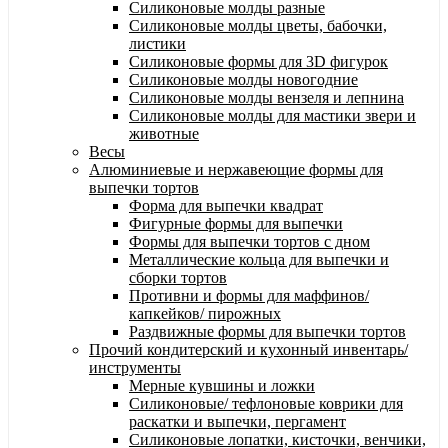
Силиконовые молды разные
Силиконовые молды цветы, бабочки,
листики
Силиконовые формы для 3D фигурок
Силиконовые молды новогодние
Силиконовые молды вензеля и лепнина
Силиконовые молды для мастики звери и
животные
Весы
Алюминиевые и нержавеющие формы для
выпечки тортов
Форма для выпечки квадрат
Фигурные формы для выпечки
Формы для выпечки тортов с дном
Металлические кольца для выпечки и
сборки тортов
Противни и формы для маффинов/
капкейков/ пирожных
Раздвижные формы для выпечки тортов
Прочий кондитерский и кухонный инвентарь/
инструменты
Мерные кувшины и ложки
Силиконовые/ тефлоновые коврики для
раскатки и выпечки, пергамент
Силиконовые лопатки, кисточки, венчики,