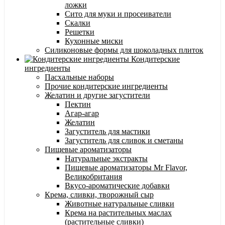
ложки
Сито для муки и просеиватели
Скалки
Решетки
Кухонные миски
Силиконовые формы для шоколадных плиток
Кондитерские
ингредиенты
Пасхальные наборы
Прочие кондитерские ингредиенты
Желатин и другие загустители
Пектин
Агар-агар
Желатин
Загуститель для мастики
Загуститель для сливок и сметаны
Пищевые ароматизаторы
Натуральные экстракты
Пищевые ароматизаторы Mr Flavor,
Великобритания
Вкусо-ароматические добавки
Крема, сливки, творожный сыр
Животные натуральные сливки
Крема на растительных маслах
(растительные сливки)