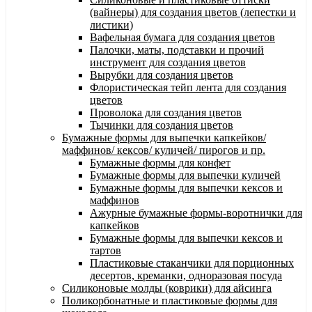
(вайнеры) для создания цветов (лепестки и
листики)
Вафельная бумага для создания цветов
Палочки, маты, подставки и прочий
инструмент для создания цветов
Вырубки для создания цветов
Флористическая тейп лента для создания
цветов
Проволока для создания цветов
Тычинки для создания цветов
Бумажные формы для выпечки капкейков/
маффинов/ кексов/ куличей/ пирогов и пр.
Бумажные формы для конфет
Бумажные формы для выпечки куличей
Бумажные формы для выпечки кексов и
маффинов
Ажурные бумажные формы-воротнички для
капкейков
Бумажные формы для выпечки кексов и
тартов
Пластиковые стаканчики для порционных
десертов, креманки, одноразовая посуда
Силиконовые молды (коврики) для айсинга
Поликорбонатные и пластиковые формы для