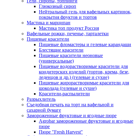
Гели, сиропы, топпинги
Глюкозный сироп
Нейтральный гель для вафельных картинок,
покрытия фруктов и тортов
Мастика и марципан
Мастика топ продукт Россия
Вафельные рожки, печенье, тарталетки
Пищевые красители
Пищевые фломастеры и гелевые карандаши
Блестящие красители
Пищевые красители неоновые
(универсальные)
Пищевые водорастворимые красители для
кондитерских изделий (тортов, крема, безе,
леденцов и др.) (гелевые и сухие)
Пищевые жирорастворимые красители для
шоколада (гелевые и сухие)
Красители-распылители
Разрыхлитель
Съедобная печать на торт на вафельной и
сахарной бумаге
Замороженные фруктовые и ягодные пюре
Agrobar замороженные фруктовые и ягодные
пюре
Пюре "Fresh Harvest"