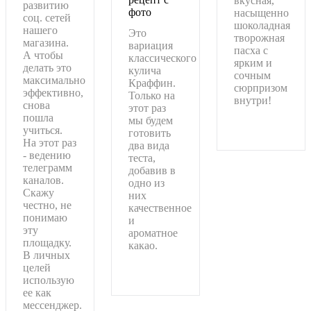
вкусная,
развитию
фото
насыщенно
соц. сетей
шоколадная
нашего
Это
творожная
магазина.
вариация
пасха с
А чтобы
классического
ярким и
делать это
кулича
сочным
максимально
Краффин.
сюрпризом
эффективно,
Только на
внутри!
снова
этот раз
пошла
мы будем
Подробнее
учиться.
готовить
На этот раз
два вида
- ведению
теста,
телеграмм
добавив в
каналов.
одно из
Скажу
них
честно, не
качественное
понимаю
и
эту
ароматное
площадку.
какао.
В личных
целей
Подробнее
использую
ее как
мессенджер.