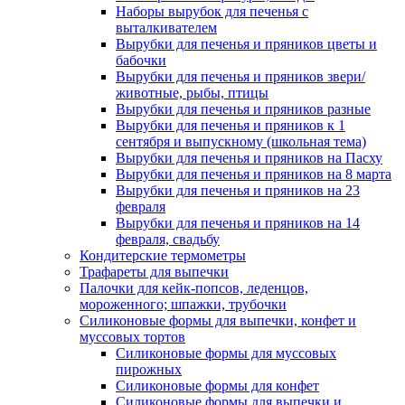
Наборы вырубок для печенья с
выталкивателем
Вырубки для печенья и пряников цветы и
бабочки
Вырубки для печенья и пряников звери/
животные, рыбы, птицы
Вырубки для печенья и пряников разные
Вырубки для печенья и пряников к 1
сентября и выпускному (школьная тема)
Вырубки для печенья и пряников на Пасху
Вырубки для печенья и пряников на 8 марта
Вырубки для печенья и пряников на 23
февраля
Вырубки для печенья и пряников на 14
февраля, свадьбу
Кондитерские термометры
Трафареты для выпечки
Палочки для кейк-попсов, леденцов,
мороженного; шпажки, трубочки
Силиконовые формы для выпечки, конфет и
муссовых тортов
Силиконовые формы для муссовых
пирожных
Силиконовые формы для конфет
Силиконовые формы для выпечки и