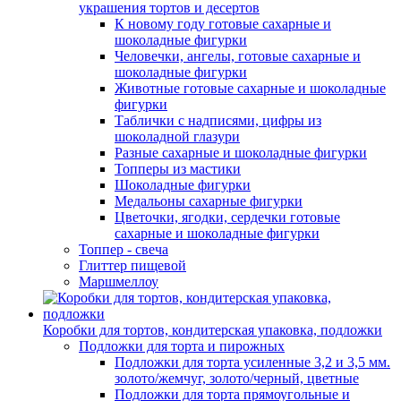
украшения тортов и десертов
К новому году готовые сахарные и
шоколадные фигурки
Человечки, ангелы, готовые сахарные и
шоколадные фигурки
Животные готовые сахарные и шоколадные
фигурки
Таблички с надписями, цифры из
шоколадной глазури
Разные сахарные и шоколадные фигурки
Топперы из мастики
Шоколадные фигурки
Медальоны сахарные фигурки
Цветочки, ягодки, сердечки готовые
сахарные и шоколадные фигурки
Топпер - свеча
Глиттер пищевой
Маршмеллоу
Коробки для тортов, кондитерская упаковка, подложки
Подложки для торта и пирожных
Подложки для торта усиленные 3,2 и 3,5 мм.
золото/жемчуг, золото/черный, цветные
Подложки для торта прямоугольные и