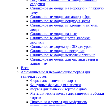
сердечки
Силиконовые молды на морскую и пляжную
тему
Силиконовые молды алфавит, цифры
Силиконовые молды бордюры, бусы
Силиконовые молды младенцы и ангелы,
люди
Силиконовые молды разные
Силиконовые молды цветы, бабочки,
листики
Силиконовые формы для 3D фигурок
Силиконовые молды новогодние
Силиконовые молды вензеля и лепнина
Силиконовые молды для мастики звери и
животные
Весы
Алюминиевые и нержавеющие формы для
выпечки тортов
Форма для выпечки квадрат
Фигурные формы для выпечки
Формы для выпечки тортов с дном
Металлические кольца для выпечки и сборки
тортов
Противни и формы для маффинов/