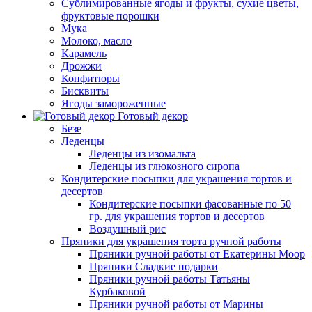
Сублимированные ягоды и фрукты, сухие цветы,
фруктовые порошки
Мука
Молоко, масло
Карамель
Дрожжи
Конфитюры
Бисквиты
Ягоды замороженные
Готовый декор
Безе
Леденцы
Леденцы из изомальта
Леденцы из глюкозного сиропа
Кондитерские посыпки для украшения тортов и
десертов
Кондитерские посыпки фасованные по 50
гр. для украшения тортов и десертов
Воздушный рис
Пряники для украшения торта ручной работы
Пряники ручной работы от Екатерины Моор
Пряники Сладкие подарки
Пряники ручной работы Татьяны
Курбаковой
Пряники ручной работы от Марины