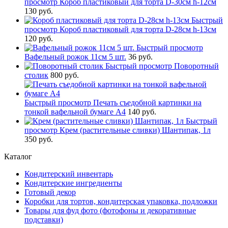
просмотр
Короб пластиковый для торта D-30см h-12см
130 руб.
Быстрый
просмотр
Короб пластиковый для торта D-28см h-13см
120 руб.
Быстрый просмотр
Вафельный рожок 11см 5 шт.
36 руб.
Быстрый просмотр
Поворотный
столик
800 руб.
Быстрый просмотр
Печать съедобной картинки на
тонкой вафельной бумаге А4
140 руб.
Быстрый
просмотр
Крем (растительные сливки) Шантипак, 1л
350 руб.
Каталог
Кондитерский инвентарь
Кондитерские ингредиенты
Готовый декор
Коробки для тортов, кондитерская упаковка, подложки
Товары для фуд фото (фотофоны и декоративные
подставки)