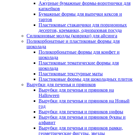
Ажурные бумажные формы-воротнички для
капкейков
Бумажные формы для выпечки кексов и
тартов
Пластиковые стаканчики для порционных
десертов, креманки, одноразовая посуда
Силиконовые молды (коврики) для айсинга
Поликорбонатные и пластиковые формы для
шоколада
Поликорбонатные формы для конфет и
шоколада
Пластиковые тематические формы для
шоколада
Пластиковые текстурные маты
Пластиковые формы для шоколадных плиток
Вырубки для печенья и пряников
Вырубки для печенья и пряников на
Halloween
Вырубки для печенья и пряников на Новый
год
Вырубки для печенья и пряников цифры
Вырубки для печенья и пряников буквы и
алфавит
Вырубки для печенья и пряников рамки,
геометрические фигуры, звезды