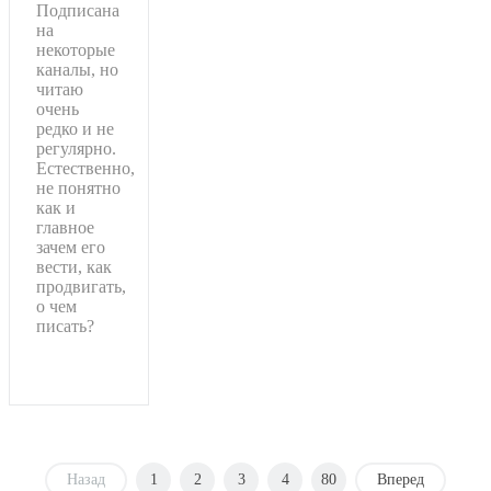
Подписана
на
некоторые
каналы, но
читаю
очень
редко и не
регулярно.
Естественно,
не понятно
как и
главное
зачем его
вести, как
продвигать,
о чем
писать?
Подробнее
Назад
1
2
3
4
80
Вперед