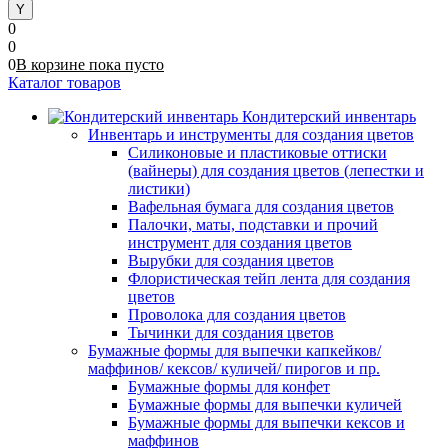
0
0
0
В корзине
пока
пусто
Каталог товаров
Кондитерский инвентарь
Инвентарь и инструменты для создания цветов
Силиконовые и пластиковые оттиски
(вайнеры) для создания цветов (лепестки и
листики)
Вафельная бумага для создания цветов
Палочки, маты, подставки и прочий
инструмент для создания цветов
Вырубки для создания цветов
Флористическая тейп лента для создания
цветов
Проволока для создания цветов
Тычинки для создания цветов
Бумажные формы для выпечки капкейков/
маффинов/ кексов/ куличей/ пирогов и пр.
Бумажные формы для конфет
Бумажные формы для выпечки куличей
Бумажные формы для выпечки кексов и
маффинов