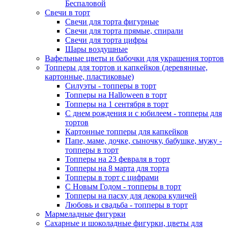
Беспаловой
Свечи в торт
Свечи для торта фигурные
Свечи для торта прямые, спирали
Свечи для торта цифры
Шары воздушные
Вафельные цветы и бабочки для украшения тортов
Топперы для тортов и капкейков (деревянные,
картонные, пластиковые)
Силуэты - топперы в торт
Топперы на Halloween в торт
Топперы на 1 сентября в торт
С днем рождения и с юбилеем - топперы для
тортов
Картонные топперы для капкейков
Папе, маме, дочке, сыночку, бабушке, мужу -
топперы в торт
Топперы на 23 февраля в торт
Топперы на 8 марта для торта
Топперы в торт с цифрами
С Новым Годом - топперы в торт
Топперы на пасху для декора куличей
Любовь и свадьба - топперы в торт
Мармеладные фигурки
Сахарные и шоколадные фигурки, цветы для