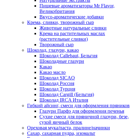
Натуральные экстракты
Пищевые ароматизаторы Mr Flavor,
Великобритания
Вкусо-ароматические добавки
Крема, сливки, творожный сыр
Животные натуральные сливки
Крема на растительных маслах
(растительные сливки)
Творожный сыр
Шоколад, глазури, какао
Шоколад Callebaut, Бельгия
Шоколадные глазури
Какао
Какао масло
Шоколад SICAO
Шоколад Россия
Шоколад Турция
Шоколад Cargill (Бельгия)
Шоколад IRCA Италия
Гибкий айсинг, смеси для оформления пряников
Глазури Парфэ для оформления печенья
Сухие смеси для пряничной глазури, безе,
сухой яичный белок
Ореховая мука/паста, пралине/начинки
Сахар, сахарная пудра, изомальт