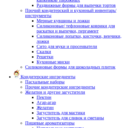
капкейков/ пирожных
Раздвижные формы для выпечки тортов
Прочий кондитерский и кухонный инвентарь/
инструменты
Мерные кувшины и ложки
Силиконовые/ тефлоновые коврики для
раскатки и выпечки, пергамент
Силиконовые лопатки, кисточки, венчики,
ложки
Сито для муки и просеиватели
Скалки
Решетки
Кухонные миски
Силиконовые формы для шоколадных плиток
Кондитерские ингредиенты
Пасхальные наборы
Прочие кондитерские ингредиенты
Желатин и другие загустители
Пектин
Агар-агар
Желатин
Загуститель для мастики
Загуститель для сливок и сметаны
Пищевые ароматизаторы