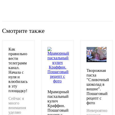
Вернуться к списку
Смотрите также
Как
правильно
вести
телеграмм
канал.
Творожная
Начала с
пасха
нуля и
"Сливочный
влюбилась
шоколад в
в эту
вишне".
площадку!
Мраморный
Пошаговый
пасхальный
рецепт с
Сейчас я
кулич
фото
много
Краффин.
внимания
Пошаговый
Невероятно
уделяю
рецепт с