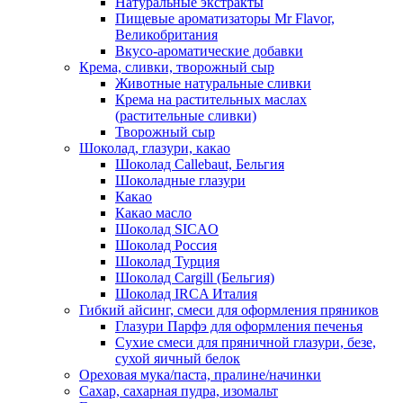
Натуральные экстракты
Пищевые ароматизаторы Mr Flavor,
Великобритания
Вкусо-ароматические добавки
Крема, сливки, творожный сыр
Животные натуральные сливки
Крема на растительных маслах
(растительные сливки)
Творожный сыр
Шоколад, глазури, какао
Шоколад Callebaut, Бельгия
Шоколадные глазури
Какао
Какао масло
Шоколад SICAO
Шоколад Россия
Шоколад Турция
Шоколад Cargill (Бельгия)
Шоколад IRCA Италия
Гибкий айсинг, смеси для оформления пряников
Глазури Парфэ для оформления печенья
Сухие смеси для пряничной глазури, безе,
сухой яичный белок
Ореховая мука/паста, пралине/начинки
Сахар, сахарная пудра, изомальт