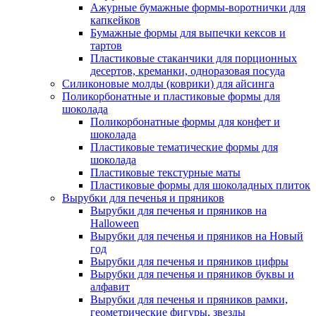
Ажурные бумажные формы-воротнички для
капкейков
Бумажные формы для выпечки кексов и
тартов
Пластиковые стаканчики для порционных
десертов, креманки, одноразовая посуда
Силиконовые молды (коврики) для айсинга
Поликорбонатные и пластиковые формы для
шоколада
Поликорбонатные формы для конфет и
шоколада
Пластиковые тематические формы для
шоколада
Пластиковые текстурные маты
Пластиковые формы для шоколадных плиток
Вырубки для печенья и пряников
Вырубки для печенья и пряников на
Halloween
Вырубки для печенья и пряников на Новый
год
Вырубки для печенья и пряников цифры
Вырубки для печенья и пряников буквы и
алфавит
Вырубки для печенья и пряников рамки,
геометрические фигуры, звезды