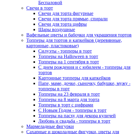
Беспаловой
Свечи в торт
Свечи для торта фигурные
Свечи для торта прямые, спирали
Свечи для торта цифры
Шары воздушные
Вафельные цветы и бабочки для украшения тортов
Топперы для тортов и капкейков (деревянные,
картонные, пластиковые)
Силуэты - топперы в торт
Топперы на Halloween в торт
Топперы на 1 сентября в торт
С днем рождения и с юбилеем - топперы для
тортов
Картонные топперы для капкейков
Папе, маме, дочке, сыночку, бабушке, мужу -
топперы в торт
Топперы на 23 февраля в торт
Топперы на 8 марта для торта
Топперы в торт с цифрами
С Новым Годом - топперы в торт
Топперы на пасху для декора куличей
Любовь и свадьба - топперы в торт
Мармеладные фигурки
Сахарные и шоколадные фигурки, цветы для