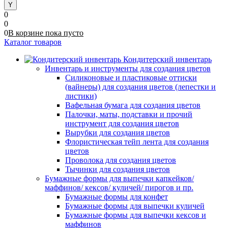
0
0
0
В корзине
пока
пусто
Каталог товаров
Кондитерский инвентарь
Инвентарь и инструменты для создания цветов
Силиконовые и пластиковые оттиски
(вайнеры) для создания цветов (лепестки и
листики)
Вафельная бумага для создания цветов
Палочки, маты, подставки и прочий
инструмент для создания цветов
Вырубки для создания цветов
Флористическая тейп лента для создания
цветов
Проволока для создания цветов
Тычинки для создания цветов
Бумажные формы для выпечки капкейков/
маффинов/ кексов/ куличей/ пирогов и пр.
Бумажные формы для конфет
Бумажные формы для выпечки куличей
Бумажные формы для выпечки кексов и
маффинов