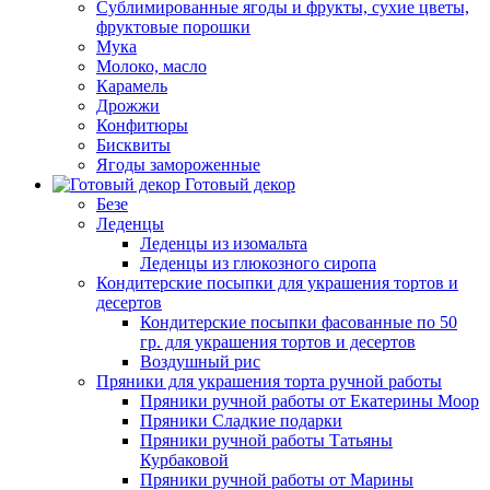
Сублимированные ягоды и фрукты, сухие цветы,
фруктовые порошки
Мука
Молоко, масло
Карамель
Дрожжи
Конфитюры
Бисквиты
Ягоды замороженные
Готовый декор
Безе
Леденцы
Леденцы из изомальта
Леденцы из глюкозного сиропа
Кондитерские посыпки для украшения тортов и
десертов
Кондитерские посыпки фасованные по 50
гр. для украшения тортов и десертов
Воздушный рис
Пряники для украшения торта ручной работы
Пряники ручной работы от Екатерины Моор
Пряники Сладкие подарки
Пряники ручной работы Татьяны
Курбаковой
Пряники ручной работы от Марины