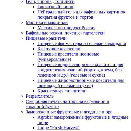
Гели, сиропы, топпинги
Глюкозный сироп
Нейтральный гель для вафельных картинок,
покрытия фруктов и тортов
Мастика и марципан
Мастика топ продукт Россия
Вафельные рожки, печенье, тарталетки
Пищевые красители
Пищевые фломастеры и гелевые карандаши
Блестящие красители
Пищевые красители неоновые
(универсальные)
Пищевые водорастворимые красители для
кондитерских изделий (тортов, крема, безе,
леденцов и др.) (гелевые и сухие)
Пищевые жирорастворимые красители для
шоколада (гелевые и сухие)
Красители-распылители
Разрыхлитель
Съедобная печать на торт на вафельной и
сахарной бумаге
Замороженные фруктовые и ягодные пюре
Agrobar замороженные фруктовые и ягодные
пюре
Пюре "Fresh Harvest"