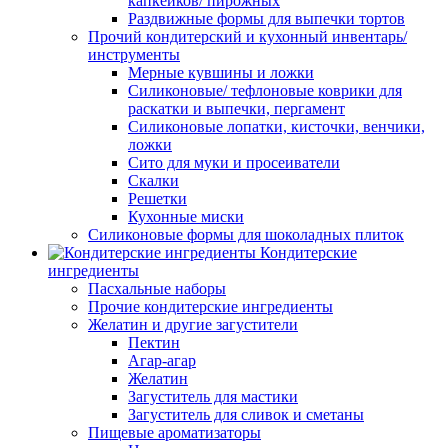
капкейков/ пирожных
Раздвижные формы для выпечки тортов
Прочий кондитерский и кухонный инвентарь/
инструменты
Мерные кувшины и ложки
Силиконовые/ тефлоновые коврики для
раскатки и выпечки, пергамент
Силиконовые лопатки, кисточки, венчики,
ложки
Сито для муки и просеиватели
Скалки
Решетки
Кухонные миски
Силиконовые формы для шоколадных плиток
Кондитерские
ингредиенты
Пасхальные наборы
Прочие кондитерские ингредиенты
Желатин и другие загустители
Пектин
Агар-агар
Желатин
Загуститель для мастики
Загуститель для сливок и сметаны
Пищевые ароматизаторы