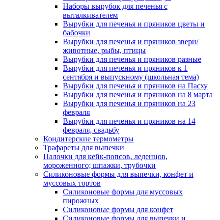
Наборы вырубок для печенья с
выталкивателем
Вырубки для печенья и пряников цветы и
бабочки
Вырубки для печенья и пряников звери/
животные, рыбы, птицы
Вырубки для печенья и пряников разные
Вырубки для печенья и пряников к 1
сентября и выпускному (школьная тема)
Вырубки для печенья и пряников на Пасху
Вырубки для печенья и пряников на 8 марта
Вырубки для печенья и пряников на 23
февраля
Вырубки для печенья и пряников на 14
февраля, свадьбу
Кондитерские термометры
Трафареты для выпечки
Палочки для кейк-попсов, леденцов,
мороженного; шпажки, трубочки
Силиконовые формы для выпечки, конфет и
муссовых тортов
Силиконовые формы для муссовых
пирожных
Силиконовые формы для конфет
Силиконовые формы для выпечки и