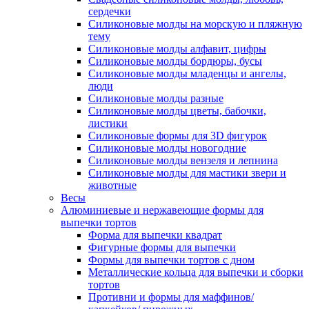
сердечки
Силиконовые молды на морскую и пляжную
тему
Силиконовые молды алфавит, цифры
Силиконовые молды бордюры, бусы
Силиконовые молды младенцы и ангелы,
люди
Силиконовые молды разные
Силиконовые молды цветы, бабочки,
листики
Силиконовые формы для 3D фигурок
Силиконовые молды новогодние
Силиконовые молды вензеля и лепнина
Силиконовые молды для мастики звери и
животные
Весы
Алюминиевые и нержавеющие формы для
выпечки тортов
Форма для выпечки квадрат
Фигурные формы для выпечки
Формы для выпечки тортов с дном
Металлические кольца для выпечки и сборки
тортов
Противни и формы для маффинов/