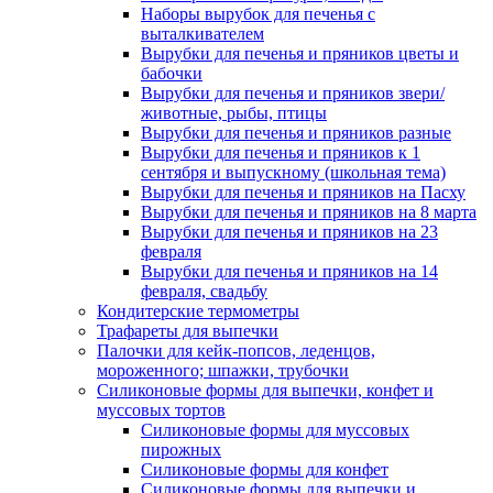
Наборы вырубок для печенья с
выталкивателем
Вырубки для печенья и пряников цветы и
бабочки
Вырубки для печенья и пряников звери/
животные, рыбы, птицы
Вырубки для печенья и пряников разные
Вырубки для печенья и пряников к 1
сентября и выпускному (школьная тема)
Вырубки для печенья и пряников на Пасху
Вырубки для печенья и пряников на 8 марта
Вырубки для печенья и пряников на 23
февраля
Вырубки для печенья и пряников на 14
февраля, свадьбу
Кондитерские термометры
Трафареты для выпечки
Палочки для кейк-попсов, леденцов,
мороженного; шпажки, трубочки
Силиконовые формы для выпечки, конфет и
муссовых тортов
Силиконовые формы для муссовых
пирожных
Силиконовые формы для конфет
Силиконовые формы для выпечки и