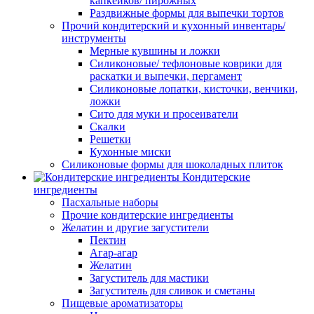
капкейков/ пирожных
Раздвижные формы для выпечки тортов
Прочий кондитерский и кухонный инвентарь/
инструменты
Мерные кувшины и ложки
Силиконовые/ тефлоновые коврики для
раскатки и выпечки, пергамент
Силиконовые лопатки, кисточки, венчики,
ложки
Сито для муки и просеиватели
Скалки
Решетки
Кухонные миски
Силиконовые формы для шоколадных плиток
Кондитерские
ингредиенты
Пасхальные наборы
Прочие кондитерские ингредиенты
Желатин и другие загустители
Пектин
Агар-агар
Желатин
Загуститель для мастики
Загуститель для сливок и сметаны
Пищевые ароматизаторы