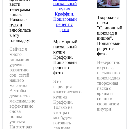
вести
телеграмм
канал.
Творожная
Начала с
пасха
нуля и
"Сливочный
влюбилась
шоколад в
в эту
вишне".
площадку!
Мраморный
Пошаговый
пасхальный
рецепт с
Сейчас я
кулич
фото
много
Краффин.
внимания
Пошаговый
Невероятно
уделяю
рецепт с
вкусная,
развитию
фото
насыщенно
соц. сетей
шоколадная
нашего
Это
творожная
магазина.
вариация
пасха с
А чтобы
классического
ярким и
делать это
кулича
сочным
максимально
Краффин.
сюрпризом
эффективно,
Только на
внутри!
снова
этот раз
пошла
мы будем
Подробнее
учиться.
готовить
На этот раз
два вида