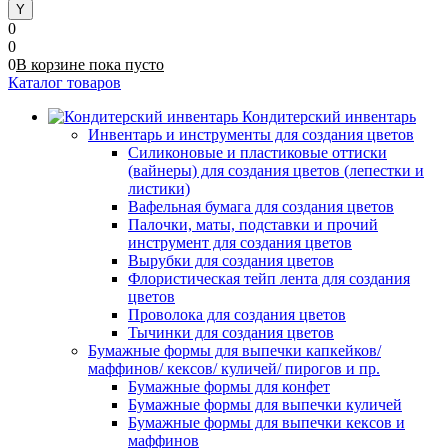
0
0
0
В корзине
пока
пусто
Каталог товаров
Кондитерский инвентарь
Инвентарь и инструменты для создания цветов
Силиконовые и пластиковые оттиски
(вайнеры) для создания цветов (лепестки и
листики)
Вафельная бумага для создания цветов
Палочки, маты, подставки и прочий
инструмент для создания цветов
Вырубки для создания цветов
Флористическая тейп лента для создания
цветов
Проволока для создания цветов
Тычинки для создания цветов
Бумажные формы для выпечки капкейков/
маффинов/ кексов/ куличей/ пирогов и пр.
Бумажные формы для конфет
Бумажные формы для выпечки куличей
Бумажные формы для выпечки кексов и
маффинов