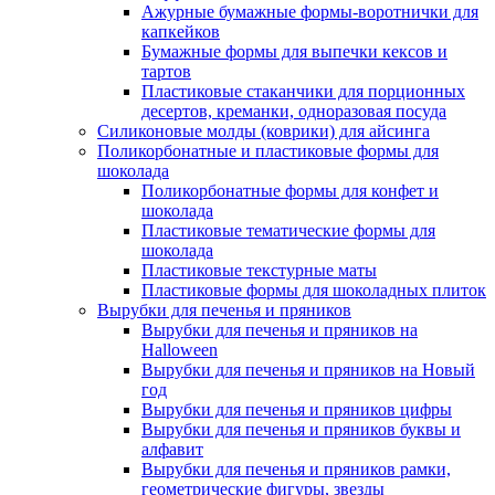
Ажурные бумажные формы-воротнички для
капкейков
Бумажные формы для выпечки кексов и
тартов
Пластиковые стаканчики для порционных
десертов, креманки, одноразовая посуда
Силиконовые молды (коврики) для айсинга
Поликорбонатные и пластиковые формы для
шоколада
Поликорбонатные формы для конфет и
шоколада
Пластиковые тематические формы для
шоколада
Пластиковые текстурные маты
Пластиковые формы для шоколадных плиток
Вырубки для печенья и пряников
Вырубки для печенья и пряников на
Halloween
Вырубки для печенья и пряников на Новый
год
Вырубки для печенья и пряников цифры
Вырубки для печенья и пряников буквы и
алфавит
Вырубки для печенья и пряников рамки,
геометрические фигуры, звезды