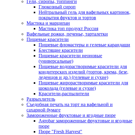
Гели, сиропы, топпинги
Глюкозный сироп
Нейтральный гель для вафельных картинок,
покрытия фруктов и тортов
Мастика и марципан
Мастика топ продукт Россия
Вафельные рожки, печенье, тарталетки
Пищевые красители
Пищевые фломастеры и гелевые карандаши
Блестящие красители
Пищевые красители неоновые
(универсальные)
Пищевые водорастворимые красители для
кондитерских изделий (тортов, крема, безе,
леденцов и др.) (гелевые и сухие)
Пищевые жирорастворимые красители для
шоколада (гелевые и сухие)
Красители-распылители
Разрыхлитель
Съедобная печать на торт на вафельной и
сахарной бумаге
Замороженные фруктовые и ягодные пюре
Agrobar замороженные фруктовые и ягодные
пюре
Пюре "Fresh Harvest"