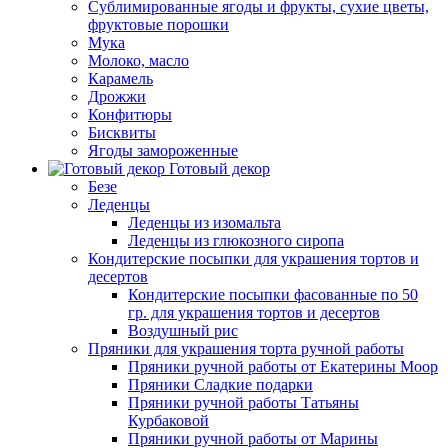
Сублимированные ягоды и фрукты, сухие цветы,
фруктовые порошки
Мука
Молоко, масло
Карамель
Дрожжи
Конфитюры
Бисквиты
Ягоды замороженные
Готовый декор
Безе
Леденцы
Леденцы из изомальта
Леденцы из глюкозного сиропа
Кондитерские посыпки для украшения тортов и
десертов
Кондитерские посыпки фасованные по 50
гр. для украшения тортов и десертов
Воздушный рис
Пряники для украшения торта ручной работы
Пряники ручной работы от Екатерины Моор
Пряники Сладкие подарки
Пряники ручной работы Татьяны
Курбаковой
Пряники ручной работы от Марины