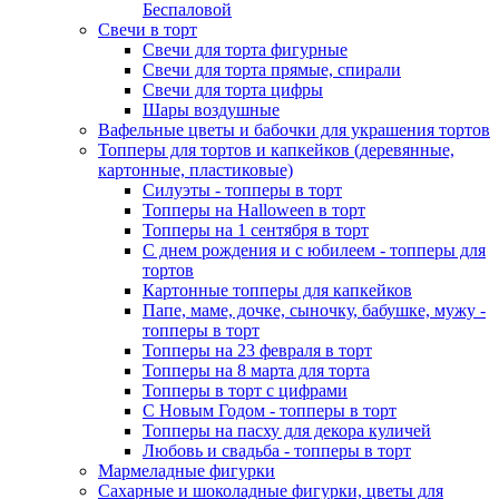
Беспаловой
Свечи в торт
Свечи для торта фигурные
Свечи для торта прямые, спирали
Свечи для торта цифры
Шары воздушные
Вафельные цветы и бабочки для украшения тортов
Топперы для тортов и капкейков (деревянные,
картонные, пластиковые)
Силуэты - топперы в торт
Топперы на Halloween в торт
Топперы на 1 сентября в торт
С днем рождения и с юбилеем - топперы для
тортов
Картонные топперы для капкейков
Папе, маме, дочке, сыночку, бабушке, мужу -
топперы в торт
Топперы на 23 февраля в торт
Топперы на 8 марта для торта
Топперы в торт с цифрами
С Новым Годом - топперы в торт
Топперы на пасху для декора куличей
Любовь и свадьба - топперы в торт
Мармеладные фигурки
Сахарные и шоколадные фигурки, цветы для