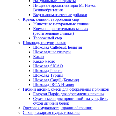
Натуральные экстракты
Пищевые ароматизаторы Mr Flavor,
Великобритания
Вкусо-ароматические добавки
Крема, сливки, творожный сыр
Животные натуральные сливки
Крема на растительных маслах
(растительные сливки)
Творожный сыр
Шоколад, глазури, какао
Шоколад Callebaut, Бельгия
Шоколадные глазури
Какао
Какао масло
Шоколад SICAO
Шоколад Россия
Шоколад Турция
Шоколад Cargill (Бельгия)
Шоколад IRCA Италия
Гибкий айсинг, смеси для оформления пряников
Глазури Парфэ для оформления печенья
Сухие смеси для пряничной глазури, безе,
сухой яичный белок
Ореховая мука/паста, пралине/начинки
Сахар, сахарная пудра, изомальт