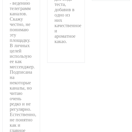
- ведению
теста,
телеграмм
добавив в
каналов.
одно из
Скажу
них
честно, не
качественное
понимаю
и
эту
ароматное
площадку.
какао.
В личных
целей
Подробнее
использую
ее как
мессенджер.
Подписана
на
некоторые
каналы, но
читаю
очень
редко и не
регулярно.
Естественно,
не понятно
как и
главное