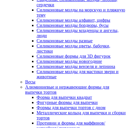
сердечки
Силиконовые молды на морскую и пляжную
тему
Силиконовые молды алфавит, цифры
Силиконовые молды бордюры, бусы
Силиконовые молды младенцы и ангелы,
люди
Силиконовые молды разные
Силиконовые молды цветы, бабочки,
листики
Силиконовые формы для 3D фигурок
Силиконовые молды новогодние
Силиконовые молды вензеля и лепнина
Силиконовые молды для мастики звери и
животные
Весы
Алюминиевые и нержавеющие формы для
выпечки тортов
Форма для выпечки квадрат
Фигурные формы для выпечки
Формы для выпечки тортов с дном
Металлические кольца для выпечки и сборки
тортов
Противни и формы для маффинов/