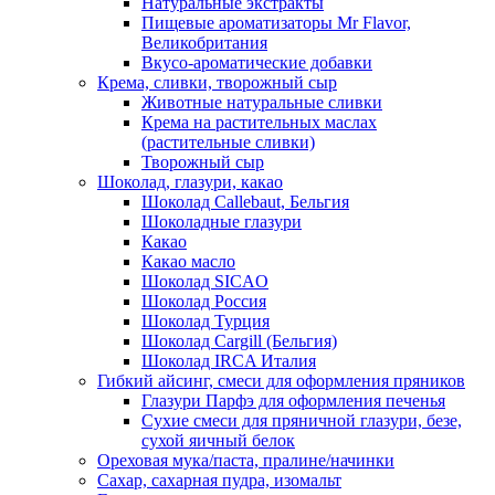
Натуральные экстракты
Пищевые ароматизаторы Mr Flavor,
Великобритания
Вкусо-ароматические добавки
Крема, сливки, творожный сыр
Животные натуральные сливки
Крема на растительных маслах
(растительные сливки)
Творожный сыр
Шоколад, глазури, какао
Шоколад Callebaut, Бельгия
Шоколадные глазури
Какао
Какао масло
Шоколад SICAO
Шоколад Россия
Шоколад Турция
Шоколад Cargill (Бельгия)
Шоколад IRCA Италия
Гибкий айсинг, смеси для оформления пряников
Глазури Парфэ для оформления печенья
Сухие смеси для пряничной глазури, безе,
сухой яичный белок
Ореховая мука/паста, пралине/начинки
Сахар, сахарная пудра, изомальт