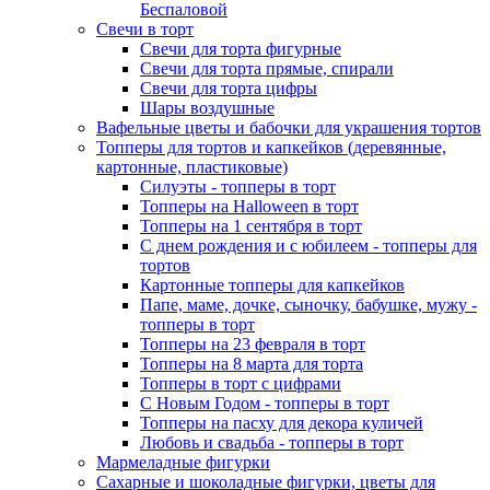
Беспаловой
Свечи в торт
Свечи для торта фигурные
Свечи для торта прямые, спирали
Свечи для торта цифры
Шары воздушные
Вафельные цветы и бабочки для украшения тортов
Топперы для тортов и капкейков (деревянные,
картонные, пластиковые)
Силуэты - топперы в торт
Топперы на Halloween в торт
Топперы на 1 сентября в торт
С днем рождения и с юбилеем - топперы для
тортов
Картонные топперы для капкейков
Папе, маме, дочке, сыночку, бабушке, мужу -
топперы в торт
Топперы на 23 февраля в торт
Топперы на 8 марта для торта
Топперы в торт с цифрами
С Новым Годом - топперы в торт
Топперы на пасху для декора куличей
Любовь и свадьба - топперы в торт
Мармеладные фигурки
Сахарные и шоколадные фигурки, цветы для