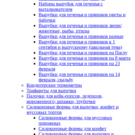
Наборы вырубок для печенья с
выталкивателем
Вырубки для печенья и пряников цветы и
бабочки
Вырубки для печенья и пряников звери/
животные, рыбы, птицы
Вырубки для печенья и пряников разные
Вырубки для печенья и пряников к 1
сентября и выпускному (школьная тема)
Вырубки для печенья и пряников на Пасху
Вырубки для печенья и пряников на 8 марта
Вырубки для печенья и пряников на 23
февраля
Вырубки для печенья и пряников на 14
февраля, свадьбу
Кондитерские термометры
Трафареты для выпечки
Палочки для кейк-попсов, леденцов,
мороженного; шпажки, трубочки
Силиконовые формы для выпечки, конфет и
муссовых тортов
Силиконовые формы для муссовых
пирожных
Силиконовые формы для конфет
Силиконовые формы для выпечки и