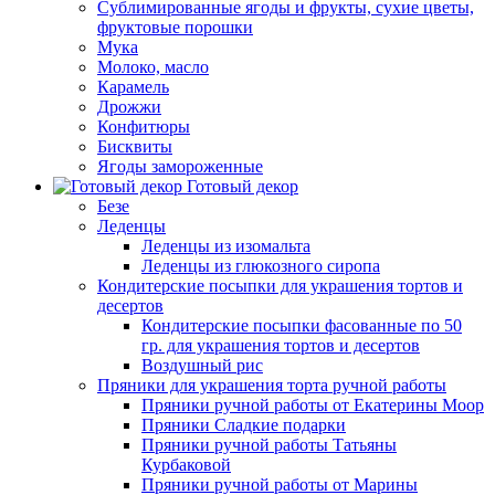
Сублимированные ягоды и фрукты, сухие цветы,
фруктовые порошки
Мука
Молоко, масло
Карамель
Дрожжи
Конфитюры
Бисквиты
Ягоды замороженные
Готовый декор
Безе
Леденцы
Леденцы из изомальта
Леденцы из глюкозного сиропа
Кондитерские посыпки для украшения тортов и
десертов
Кондитерские посыпки фасованные по 50
гр. для украшения тортов и десертов
Воздушный рис
Пряники для украшения торта ручной работы
Пряники ручной работы от Екатерины Моор
Пряники Сладкие подарки
Пряники ручной работы Татьяны
Курбаковой
Пряники ручной работы от Марины