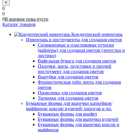
0
0
0
В корзине
пока
пусто
Каталог товаров
Кондитерский инвентарь
Инвентарь и инструменты для создания цветов
Силиконовые и пластиковые оттиски
(вайнеры) для создания цветов (лепестки и
листики)
Вафельная бумага для создания цветов
Палочки, маты, подставки и прочий
инструмент для создания цветов
Вырубки для создания цветов
Флористическая тейп лента для создания
цветов
Проволока для создания цветов
Тычинки для создания цветов
Бумажные формы для выпечки капкейков/
маффинов/ кексов/ куличей/ пирогов и пр.
Бумажные формы для конфет
Бумажные формы для выпечки куличей
Бумажные формы для выпечки кексов и
маффинов