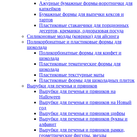
Ажурные бумажные формы-воротнички для
капкейков
Бумажные формы для выпечки кексов и
тартов
Пластиковые стаканчики для порционных
десертов, креманки, одноразовая посуда
Силиконовые молды (коврики) для айсинга
Поликорбонатные и пластиковые формы для
шоколада
Поликорбонатные формы для конфет и
шоколада
Пластиковые тематические формы для
шоколада
Пластиковые текстурные маты
Пластиковые формы для шоколадных плиток
Вырубки для печенья и пряников
Вырубки для печенья и пряников на
Halloween
Вырубки для печенья и пряников на Новый
год
Вырубки для печенья и пряников цифры
Вырубки для печенья и пряников буквы и
алфавит
Вырубки для печенья и пряников рамки,
геометрические фигуры, звезды