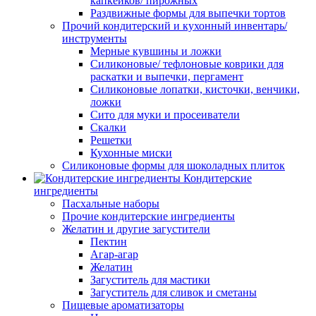
капкейков/ пирожных
Раздвижные формы для выпечки тортов
Прочий кондитерский и кухонный инвентарь/
инструменты
Мерные кувшины и ложки
Силиконовые/ тефлоновые коврики для
раскатки и выпечки, пергамент
Силиконовые лопатки, кисточки, венчики,
ложки
Сито для муки и просеиватели
Скалки
Решетки
Кухонные миски
Силиконовые формы для шоколадных плиток
Кондитерские
ингредиенты
Пасхальные наборы
Прочие кондитерские ингредиенты
Желатин и другие загустители
Пектин
Агар-агар
Желатин
Загуститель для мастики
Загуститель для сливок и сметаны
Пищевые ароматизаторы