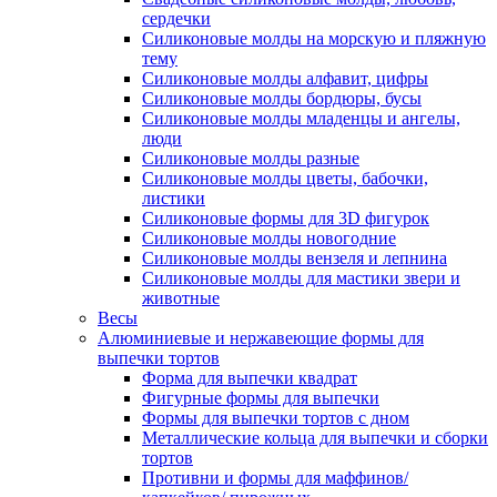
сердечки
Силиконовые молды на морскую и пляжную
тему
Силиконовые молды алфавит, цифры
Силиконовые молды бордюры, бусы
Силиконовые молды младенцы и ангелы,
люди
Силиконовые молды разные
Силиконовые молды цветы, бабочки,
листики
Силиконовые формы для 3D фигурок
Силиконовые молды новогодние
Силиконовые молды вензеля и лепнина
Силиконовые молды для мастики звери и
животные
Весы
Алюминиевые и нержавеющие формы для
выпечки тортов
Форма для выпечки квадрат
Фигурные формы для выпечки
Формы для выпечки тортов с дном
Металлические кольца для выпечки и сборки
тортов
Противни и формы для маффинов/