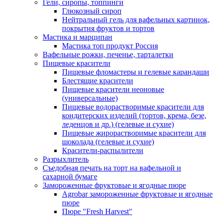
Гели, сиропы, топпинги
Глюкозный сироп
Нейтральный гель для вафельных картинок,
покрытия фруктов и тортов
Мастика и марципан
Мастика топ продукт Россия
Вафельные рожки, печенье, тарталетки
Пищевые красители
Пищевые фломастеры и гелевые карандаши
Блестящие красители
Пищевые красители неоновые
(универсальные)
Пищевые водорастворимые красители для
кондитерских изделий (тортов, крема, безе,
леденцов и др.) (гелевые и сухие)
Пищевые жирорастворимые красители для
шоколада (гелевые и сухие)
Красители-распылители
Разрыхлитель
Съедобная печать на торт на вафельной и
сахарной бумаге
Замороженные фруктовые и ягодные пюре
Agrobar замороженные фруктовые и ягодные
пюре
Пюре "Fresh Harvest"