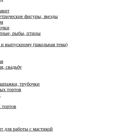
авит
етрические фигуры, звезды
ем
очки
отные, рыбы, птицы
я и выпускному (школьная тема)
ля
я, свадьбу
 шпажки, трубочки
ых тортов
х
 тортов
т для работы с мастикой