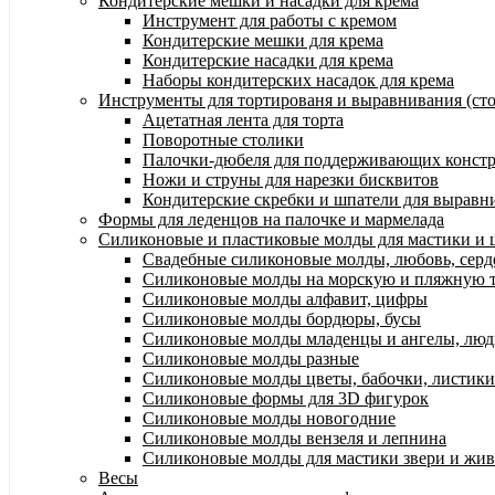
Кондитерские мешки и насадки для крема
Инструмент для работы с кремом
Кондитерские мешки для крема
Кондитерские насадки для крема
Наборы кондитерских насадок для крема
Инструменты для тортированя и выравнивания (стол
Ацетатная лента для торта
Поворотные столики
Палочки-дюбеля для поддерживающих констр
Ножи и струны для нарезки бисквитов
Кондитерские скребки и шпатели для выравн
Формы для леденцов на палочке и мармелада
Силиконовые и пластиковые молды для мастики и 
Свадебные силиконовые молды, любовь, серд
Силиконовые молды на морскую и пляжную 
Силиконовые молды алфавит, цифры
Силиконовые молды бордюры, бусы
Силиконовые молды младенцы и ангелы, лю
Силиконовые молды разные
Силиконовые молды цветы, бабочки, листики
Силиконовые формы для 3D фигурок
Силиконовые молды новогодние
Силиконовые молды вензеля и лепнина
Силиконовые молды для мастики звери и жи
Весы