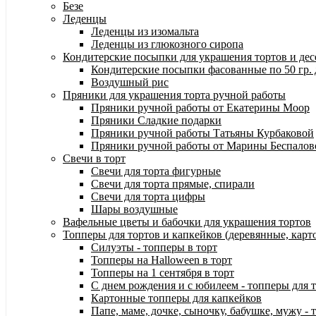
Безе
Леденцы
Леденцы из изомальта
Леденцы из глюкозного сиропа
Кондитерские посыпки для украшения тортов и дес
Кондитерские посыпки фасованные по 50 гр. 
Воздушный рис
Пряники для украшения торта ручной работы
Пряники ручной работы от Екатерины Моор
Пряники Сладкие подарки
Пряники ручной работы Татьяны Курбаковой
Пряники ручной работы от Марины Беспалов
Свечи в торт
Свечи для торта фигурные
Свечи для торта прямые, спирали
Свечи для торта цифры
Шары воздушные
Вафельные цветы и бабочки для украшения тортов
Топперы для тортов и капкейков (деревянные, карт
Силуэты - топперы в торт
Топперы на Halloween в торт
Топперы на 1 сентября в торт
С днем рождения и с юбилеем - топперы для 
Картонные топперы для капкейков
Папе, маме, дочке, сыночку, бабушке, мужу - 