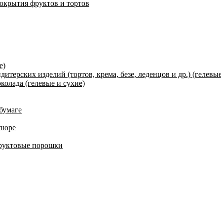
окрытия фруктов и тортов
е)
терских изделий (тортов, крема, безе, леденцов и др.) (гелевые
олада (гелевые и сухие)
 бумаге
 пюре
фруктовые порошки