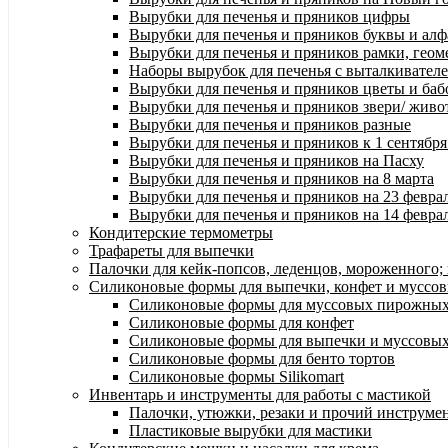
Вырубки для печенья и пряников цифры
Вырубки для печенья и пряников буквы и алф
Вырубки для печенья и пряников рамки, геом
Наборы вырубок для печенья с выталкивател
Вырубки для печенья и пряников цветы и баб
Вырубки для печенья и пряников звери/ жив
Вырубки для печенья и пряников разные
Вырубки для печенья и пряников к 1 сентябр
Вырубки для печенья и пряников на Пасху
Вырубки для печенья и пряников на 8 марта
Вырубки для печенья и пряников на 23 февра
Вырубки для печенья и пряников на 14 феврал
Кондитерские термометры
Трафареты для выпечки
Палочки для кейк-попсов, леденцов, мороженного;
Силиконовые формы для выпечки, конфет и муссов
Силиконовые формы для муссовых пирожны
Силиконовые формы для конфет
Силиконовые формы для выпечки и муссовых
Силиконовые формы для бенто тортов
Силиконовые формы Silikomart
Инвентарь и инструменты для работы с мастикой
Палочки, утюжки, резаки и прочий инструмен
Пластиковые вырубки для мастики