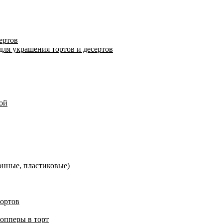
ертов
для украшения тортов и десертов
ой
онные, пластиковые)
тортов
топперы в торт