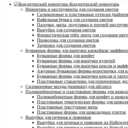
Кондитерский инвентарь
Инвентарь и инструменты для создания цветов
Силиконовые и пластиковые оттиски (вайнеры
Вафельная бумага для создания цветов
Палочки, маты, подставки и прочий инструме
Вырубки для создания цветов
Флористическая тейп лента для создания цвет
Проволока для создания цветов
Тычинки для создания цветов
Бумажные формы для выпечки капкейков/ маффинов/
Бумажные формы для конфет
Бумажные формы для выпечки куличей
Бумажные формы для выпечки кексов и маф
Ажурные бумажные формы-воротнички для к
Бумажные формы для выпечки кексов и тарто
Пластиковые стаканчики для порционных десе
Силиконовые молды (коврики) для айсинга
Поликорбонатные и пластиковые формы для шокол
Поликорбонатные формы для конфет и шокол
Пластиковые тематические формы для шокол
Пластиковые текстурные маты
Пластиковые формы для шоколадных плиток
Вырубки для печенья и пряников
Вырубки для печенья и пряников на Hallowee
Вырубки для печенья и пряников на Новый г