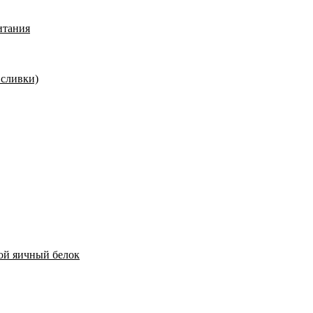
итания
 сливки)
хой яичный белок