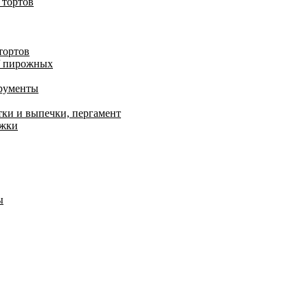
 тортов
тортов
/ пирожных
трументы
тки и выпечки, пергамент
ожки
ы