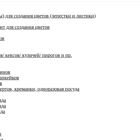
) для создания цветов (лепестки и листики)
нт для создания цветов
ов
 кексов/ куличей/ пирогов и пр.
финов
апкейков
в
ртов, креманки, одноразовая посуда
ада
ада
ада
n
од