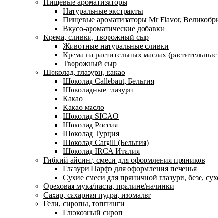
Пищевые ароматизаторы
Натуральные экстракты
Пищевые ароматизаторы Mr Flavor, Великобр
Вкусо-ароматические добавки
Крема, сливки, творожный сыр
Животные натуральные сливки
Крема на растительных маслах (растительные
Творожный сыр
Шоколад, глазури, какао
Шоколад Callebaut, Бельгия
Шоколадные глазури
Какао
Какао масло
Шоколад SICAO
Шоколад Россия
Шоколад Турция
Шоколад Cargill (Бельгия)
Шоколад IRCA Италия
Гибкий айсинг, смеси для оформления пряников
Глазури Парфэ для оформления печенья
Сухие смеси для пряничной глазури, безе, су
Ореховая мука/паста, пралине/начинки
Сахар, сахарная пудра, изомальт
Гели, сиропы, топпинги
Глюкозный сироп