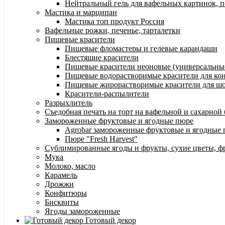
Нейтральный гель для вафельных картинок, п
Мастика и марципан
Мастика топ продукт Россия
Вафельные рожки, печенье, тарталетки
Пищевые красители
Пищевые фломастеры и гелевые карандаши
Блестящие красители
Пищевые красители неоновые (универсальны
Пищевые водорастворимые красители для конди
Пищевые жирорастворимые красители для шок
Красители-распылители
Разрыхлитель
Съедобная печать на торт на вафельной и сахарной
Замороженные фруктовые и ягодные пюре
Agrobar замороженные фруктовые и ягодные
Пюре "Fresh Harvest"
Сублимированные ягоды и фрукты, сухие цветы, 
Мука
Молоко, масло
Карамель
Дрожжи
Конфитюры
Бисквиты
Ягоды замороженные
Готовый декор