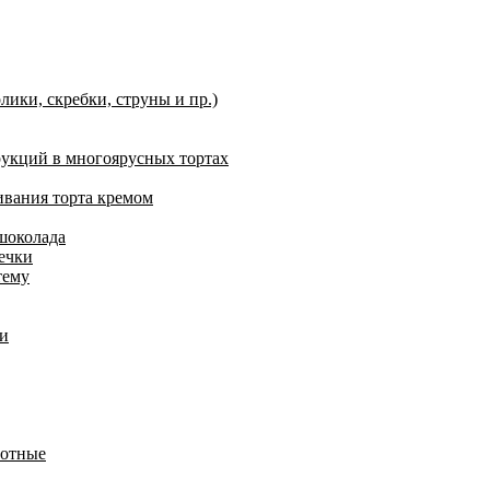
ики, скребки, струны и пр.)
укций в многоярусных тортах
ивания торта кремом
шоколада
ечки
тему
ди
вотные