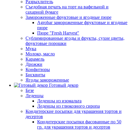
Разрыхлитель
Съедобная печать на торт на вафельной и
сахарной бумаге
Замороженные фруктовые и ягодные пюре
Agrobar замороженные фруктовые и ягодные
пюре
Пюре "Fresh Harvest"
Сублимированные ягоды и фрукты, сухие цветы,
фруктовые порошки
Мука
Молоко, масло
Карамель
Дрожжи
Конфитюры
Бисквиты
Ягоды замороженные
Готовый декор
Безе
Леденцы
Леденцы из изомальта
Леденцы из глюкозного сиропа
Кондитерские посыпки для украшения тортов и
десертов
Кондитерские посыпки фасованные по 50
гр. для украшения тортов и десертов