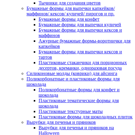
Тычинки для создания цветов
Бумажные формы для выпечки капкейков/
маффинов/ кексов/ куличей/ пирогов и пр.
Бумажные формы для конфет
Бумажные формы для выпечки куличей
Бумажные формы для выпечки кексов и
маффинов
Ажурные бумажные формы-воротнички для
капкейков
Бумажные формы для выпечки кексов и
тартов
Пластиковые стаканчики для порционных
десертов, креманки, одноразовая посуда
Силиконовые молды (коврики) для айсинга
Поликорбонатные и пластиковые формы для
шоколада
Поликорбонатные формы для конфет и
шоколада
Пластиковые тематические формы для
шоколада
Пластиковые текстурные маты
Пластиковые формы для шоколадных плиток
Вырубки для печенья и пряников
Вырубки для печенья и пряников на
Halloween