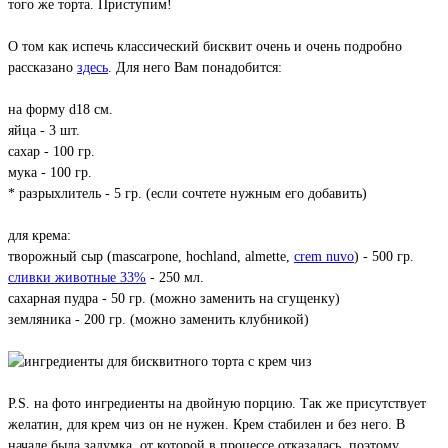
того же торта. Приступим!
О том как испечь классический бисквит очень и очень подробно
рассказано
здесь
. Для него Вам понадобится:
на форму d18 см.
яйца - 3 шт.
сахар - 100 гр.
мука - 100 гр.
* разрыхлитель - 5 гр. (если сочтете нужным его добавить)
для крема:
творожный сыр (mascarpone, hochland, almette,
crem nuvo
) - 500 гр.
сливки животные 33%
- 250 мл.
сахарная пудра - 50 гр. (можно заменить на сгущенку)
земляника - 200 гр. (можно заменить клубникой)
P.S. на фото ингредиенты на двойную порцию. Так же присутствует
желатин, для крем чиз он не нужен. Крем стабилен и без него. В
начале была задумка, от которой в процессе отказалась, поэтому