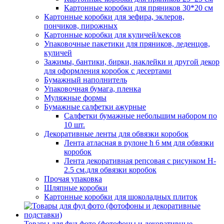
Картонные коробки для пряников 30*20 см
Картонные коробки для зефира, эклеров,
пончиков, пирожных
Картонные коробки для куличей/кексов
Упаковочные пакетики для пряников, леденцов,
куличей
Зажимы, бантики, бирки, наклейки и другой декор
для оформления коробок с десертами
Бумажный наполнитель
Упаковочная бумага, пленка
Муляжные формы
Бумажные салфетки ажурные
Салфетки бумажные небольшим набором по
10 шт.
Декоративные ленты для обвязки коробок
Лента атласная в рулоне h 6 мм для обвязки
коробок
Лента декоративная репсовая с рисунком H-
2.5 см.для обвязки коробок
Прочая упаковка
Шляпные коробки
Картонные коробки для шоколадных плиток
Товары для фуд фото (фотофоны и декоративные