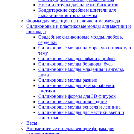
Ножи и струны для нарезки бисквитов
Кондитерские скребки и шпатели для
выравнивания торта кремом
Формы для леденцов на палочке и мармелада
Силиконовые и пластиковые молды для мастики и
шоколада
Свадебные силиконовые молды, любовь,
сердечки
Силиконовые молды на морскую и пляжную
тему
Силиконовые молды алфавит, цифры
Силиконовые молды бордюры, бусы
Силиконовые молды младенцы и ангелы,
люди
Силиконовые молды разные
Силиконовые молды цветы, бабочки,
листики
Силиконовые формы для 3D фигурок
Силиконовые молды новогодние
Силиконовые молды вензеля и лепнина
Силиконовые молды для мастики звери и
животные
Весы
Алюминиевые и нержавеющие формы для
выпечки тортов