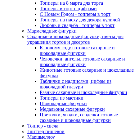
Топперы на 8 марта для торта
Топперы в торт с цифрами
С Новым Годом - топперы в торт
Топперы на пасху для декора куличей
Любовь и свадьба - топперы в торт
Мармеладные фигурки
Сахарные и шоколадные фигурки, цветы для
украшения тортов и десертов
К новому году готовые сахарные и
шоколадные фигурки
Человечки, ангелы, готовые сахарные и
шоколадные фигурки
Животные готовые сахарные и шоколадные
фигурки
Таблички с надписями, цифры из
шоколадной глазури
Разные сахарные и шоколадные фигурки
Топперы из мастики
Шоколадные фигурки
Медальоны сахарные фигурки
Цветочки, ягодки, сердечки готовые
сахарные и шоколадные фигурки
Топпер - свеча
Глиттер пищевой
Маршмеллоу