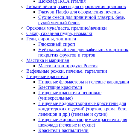
Шоколад IRCA Италия
Гибкий айсинг, смеси для оформления пряников
Глазури Парфэ для оформления печенья
Сухие смеси для пряничной глазури, безе,
сухой яичный белок
Ореховая мука/паста, пралине/начинки
Сахар, сахарная пудра, изомальт
Гели, сиропы, топпинги
Глюкозный сироп
Нейтральный гель для вафельных картинок,
покрытия фруктов и тортов
Мастика и марципан
Мастика топ продукт Россия
Вафельные рожки, печенье, тарталетки
Пищевые красители
Пищевые фломастеры и гелевые карандаши
Блестящие красители
Пищевые красители неоновые
(универсальные)
Пищевые водорастворимые красители для
кондитерских изделий (тортов, крема, безе,
леденцов и др.) (гелевые и сухие)
Пищевые жирорастворимые красители для
шоколада (гелевые и сухие)
Красители-распылители