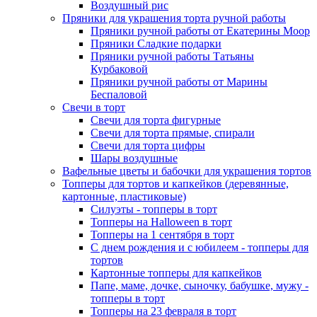
Воздушный рис
Пряники для украшения торта ручной работы
Пряники ручной работы от Екатерины Моор
Пряники Сладкие подарки
Пряники ручной работы Татьяны
Курбаковой
Пряники ручной работы от Марины
Беспаловой
Свечи в торт
Свечи для торта фигурные
Свечи для торта прямые, спирали
Свечи для торта цифры
Шары воздушные
Вафельные цветы и бабочки для украшения тортов
Топперы для тортов и капкейков (деревянные,
картонные, пластиковые)
Силуэты - топперы в торт
Топперы на Halloween в торт
Топперы на 1 сентября в торт
С днем рождения и с юбилеем - топперы для
тортов
Картонные топперы для капкейков
Папе, маме, дочке, сыночку, бабушке, мужу -
топперы в торт
Топперы на 23 февраля в торт