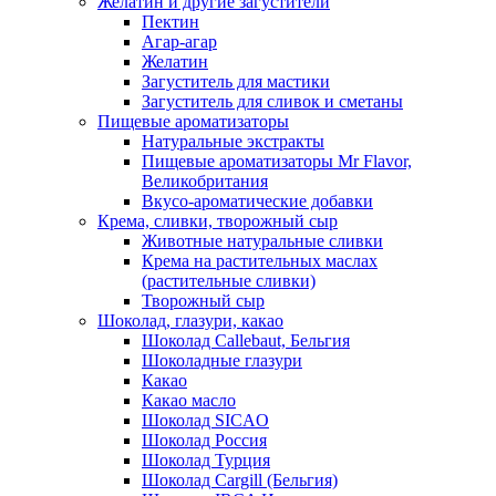
Желатин и другие загустители
Пектин
Агар-агар
Желатин
Загуститель для мастики
Загуститель для сливок и сметаны
Пищевые ароматизаторы
Натуральные экстракты
Пищевые ароматизаторы Mr Flavor,
Великобритания
Вкусо-ароматические добавки
Крема, сливки, творожный сыр
Животные натуральные сливки
Крема на растительных маслах
(растительные сливки)
Творожный сыр
Шоколад, глазури, какао
Шоколад Callebaut, Бельгия
Шоколадные глазури
Какао
Какао масло
Шоколад SICAO
Шоколад Россия
Шоколад Турция
Шоколад Cargill (Бельгия)