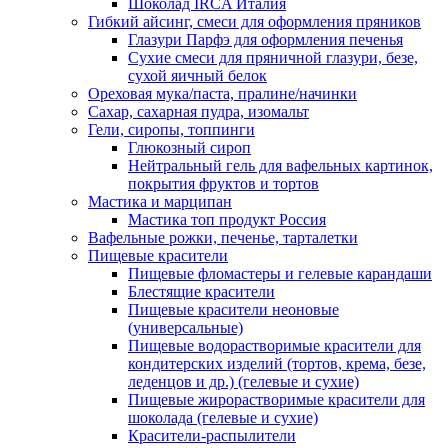
Шоколад IRCA Италия
Гибкий айсинг, смеси для оформления пряников
Глазури Парфэ для оформления печенья
Сухие смеси для пряничной глазури, безе,
сухой яичный белок
Ореховая мука/паста, пралине/начинки
Сахар, сахарная пудра, изомальт
Гели, сиропы, топпинги
Глюкозный сироп
Нейтральный гель для вафельных картинок,
покрытия фруктов и тортов
Мастика и марципан
Мастика топ продукт Россия
Вафельные рожки, печенье, тарталетки
Пищевые красители
Пищевые фломастеры и гелевые карандаши
Блестящие красители
Пищевые красители неоновые
(универсальные)
Пищевые водорастворимые красители для
кондитерских изделий (тортов, крема, безе,
леденцов и др.) (гелевые и сухие)
Пищевые жирорастворимые красители для
шоколада (гелевые и сухие)
Красители-распылители