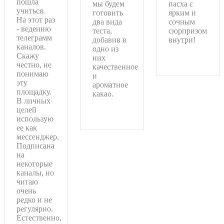
пошла
мы будем
пасха с
учиться.
готовить
ярким и
На этот раз
два вида
сочным
- ведению
теста,
сюрпризом
телеграмм
добавив в
внутри!
каналов.
одно из
Скажу
Подробнее
них
честно, не
качественное
понимаю
и
эту
ароматное
площадку.
какао.
В личных
целей
Подробнее
использую
ее как
мессенджер.
Подписана
на
некоторые
каналы, но
читаю
очень
редко и не
регулярно.
Естественно,