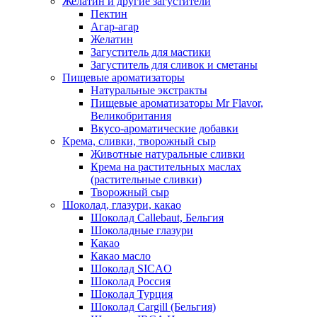
Желатин и другие загустители
Пектин
Агар-агар
Желатин
Загуститель для мастики
Загуститель для сливок и сметаны
Пищевые ароматизаторы
Натуральные экстракты
Пищевые ароматизаторы Mr Flavor,
Великобритания
Вкусо-ароматические добавки
Крема, сливки, творожный сыр
Животные натуральные сливки
Крема на растительных маслах
(растительные сливки)
Творожный сыр
Шоколад, глазури, какао
Шоколад Callebaut, Бельгия
Шоколадные глазури
Какао
Какао масло
Шоколад SICAO
Шоколад Россия
Шоколад Турция
Шоколад Cargill (Бельгия)