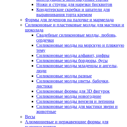
Ножи и струны для нарезки бисквитов
Кондитерские скребки и шпатели для
выравнивания торта кремом
Формы для леденцов на палочке и мармелада
Силиконовые и пластиковые молды для мастики и
шоколада
Свадебные силиконовые молды, любовь,
сердечки
Силиконовые молды на морскую и пляжную
тему
Силиконовые молды алфавит, цифры
Силиконовые молды бордюры, бусы
Силиконовые молды младенцы и ангелы,
люди
Силиконовые молды разные
Силиконовые молды цветы, бабочки,
листики
Силиконовые формы для 3D фигурок
Силиконовые молды новогодние
Силиконовые молды вензеля и лепнина
Силиконовые молды для мастики звери и
животные
Весы
Алюминиевые и нержавеющие формы для
выпечки тортов