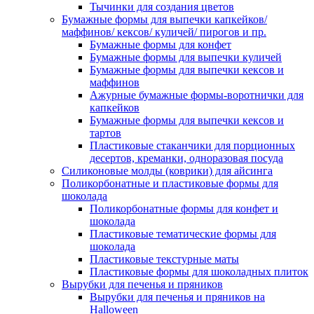
Тычинки для создания цветов
Бумажные формы для выпечки капкейков/
маффинов/ кексов/ куличей/ пирогов и пр.
Бумажные формы для конфет
Бумажные формы для выпечки куличей
Бумажные формы для выпечки кексов и
маффинов
Ажурные бумажные формы-воротнички для
капкейков
Бумажные формы для выпечки кексов и
тартов
Пластиковые стаканчики для порционных
десертов, креманки, одноразовая посуда
Силиконовые молды (коврики) для айсинга
Поликорбонатные и пластиковые формы для
шоколада
Поликорбонатные формы для конфет и
шоколада
Пластиковые тематические формы для
шоколада
Пластиковые текстурные маты
Пластиковые формы для шоколадных плиток
Вырубки для печенья и пряников
Вырубки для печенья и пряников на
Halloween