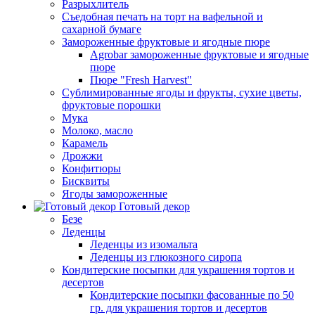
Разрыхлитель
Съедобная печать на торт на вафельной и
сахарной бумаге
Замороженные фруктовые и ягодные пюре
Agrobar замороженные фруктовые и ягодные
пюре
Пюре "Fresh Harvest"
Сублимированные ягоды и фрукты, сухие цветы,
фруктовые порошки
Мука
Молоко, масло
Карамель
Дрожжи
Конфитюры
Бисквиты
Ягоды замороженные
Готовый декор
Безе
Леденцы
Леденцы из изомальта
Леденцы из глюкозного сиропа
Кондитерские посыпки для украшения тортов и
десертов
Кондитерские посыпки фасованные по 50
гр. для украшения тортов и десертов