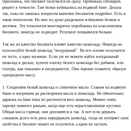
Признаюсь, что бисквит получился не сразу. Пробовала соблюдать
рецепт в точности. Там белки взбивались на водяной бане. Делала
так, пока не занялась вопросом выпечки бисквитов подробно. Есть и
такая технология. Но мне по душе раздельное взбивание белков и
желтков. Эта технология многократно опробована на классическом
бисквите, никогда не подводит. Результат понравился больше.
Так же на качество бисквита влияет качество шоколада. Никогда не
используйте белый шоколад "воздушный". На его основе получается
не тесто, а одно мучение. Если уж не можете найти натуральный
шоколад в дисках, купите плитку белого шоколада без добавок, или
глазурь, как показано в ингредиентах. Они хорошо плавятся, образуя
однородную массу.
1. Соединяем белый шоколад и сливочное масло. Ставим на водяную
баню и нагреваем до растворения масла и шоколада. Не обязательно
держать на бане пока не растопится весь шоколад. Можно снять
тарелку немного раньше, когда еще есть нерасплавленные кусочки.
Общая масса горячая, они доплавятся и так. А вот если держать
слишком долго есть риск передержать шоколад, тогда он потеряет свои
свойства и бисквит может не получится, а крем не застыть.