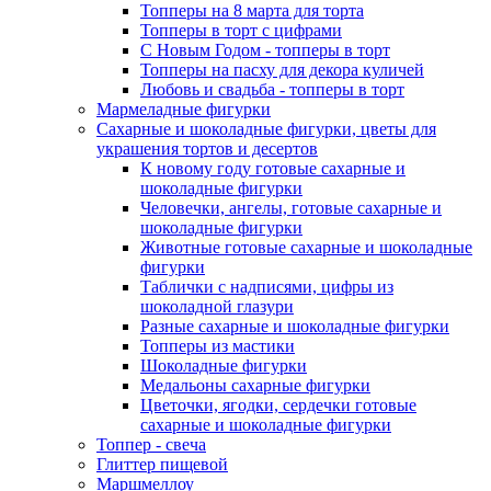
Топперы на 8 марта для торта
Топперы в торт с цифрами
С Новым Годом - топперы в торт
Топперы на пасху для декора куличей
Любовь и свадьба - топперы в торт
Мармеладные фигурки
Сахарные и шоколадные фигурки, цветы для
украшения тортов и десертов
К новому году готовые сахарные и
шоколадные фигурки
Человечки, ангелы, готовые сахарные и
шоколадные фигурки
Животные готовые сахарные и шоколадные
фигурки
Таблички с надписями, цифры из
шоколадной глазури
Разные сахарные и шоколадные фигурки
Топперы из мастики
Шоколадные фигурки
Медальоны сахарные фигурки
Цветочки, ягодки, сердечки готовые
сахарные и шоколадные фигурки
Топпер - свеча
Глиттер пищевой
Маршмеллоу