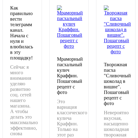
Как
правильно
вести
телеграмм
канал.
Начала с
нуля и
влюбилась
в эту
площадку!
Мраморный
пасхальный
Творожная
Сейчас я
кулич
пасха
много
Краффин.
"Сливочный
внимания
Пошаговый
шоколад в
уделяю
рецепт с
вишне".
развитию
фото
Пошаговый
соц. сетей
рецепт с
нашего
Это
фото
магазина.
вариация
А чтобы
классического
Невероятно
делать это
кулича
вкусная,
максимально
Краффин.
насыщенно
эффективно,
Только на
шоколадная
снова
этот раз
творожная