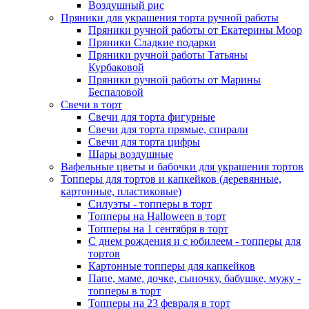
Воздушный рис
Пряники для украшения торта ручной работы
Пряники ручной работы от Екатерины Моор
Пряники Сладкие подарки
Пряники ручной работы Татьяны
Курбаковой
Пряники ручной работы от Марины
Беспаловой
Свечи в торт
Свечи для торта фигурные
Свечи для торта прямые, спирали
Свечи для торта цифры
Шары воздушные
Вафельные цветы и бабочки для украшения тортов
Топперы для тортов и капкейков (деревянные,
картонные, пластиковые)
Силуэты - топперы в торт
Топперы на Halloween в торт
Топперы на 1 сентября в торт
С днем рождения и с юбилеем - топперы для
тортов
Картонные топперы для капкейков
Папе, маме, дочке, сыночку, бабушке, мужу -
топперы в торт
Топперы на 23 февраля в торт