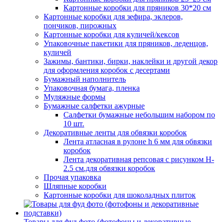
Картонные коробки для пряников 30*20 см
Картонные коробки для зефира, эклеров,
пончиков, пирожных
Картонные коробки для куличей/кексов
Упаковочные пакетики для пряников, леденцов,
куличей
Зажимы, бантики, бирки, наклейки и другой декор
для оформления коробок с десертами
Бумажный наполнитель
Упаковочная бумага, пленка
Муляжные формы
Бумажные салфетки ажурные
Салфетки бумажные небольшим набором по
10 шт.
Декоративные ленты для обвязки коробок
Лента атласная в рулоне h 6 мм для обвязки
коробок
Лента декоративная репсовая с рисунком H-
2.5 см.для обвязки коробок
Прочая упаковка
Шляпные коробки
Картонные коробки для шоколадных плиток
Товары для фуд фото (фотофоны и декоративные