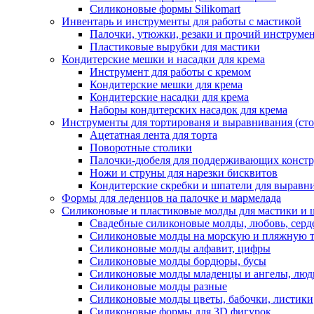
Силиконовые формы Silikomart
Инвентарь и инструменты для работы с мастикой
Палочки, утюжки, резаки и прочий инструмен
Пластиковые вырубки для мастики
Кондитерские мешки и насадки для крема
Инструмент для работы с кремом
Кондитерские мешки для крема
Кондитерские насадки для крема
Наборы кондитерских насадок для крема
Инструменты для тортированя и выравнивания (стол
Ацетатная лента для торта
Поворотные столики
Палочки-дюбеля для поддерживающих констр
Ножи и струны для нарезки бисквитов
Кондитерские скребки и шпатели для выравн
Формы для леденцов на палочке и мармелада
Силиконовые и пластиковые молды для мастики и 
Свадебные силиконовые молды, любовь, серд
Силиконовые молды на морскую и пляжную 
Силиконовые молды алфавит, цифры
Силиконовые молды бордюры, бусы
Силиконовые молды младенцы и ангелы, люд
Силиконовые молды разные
Силиконовые молды цветы, бабочки, листики
Силиконовые формы для 3D фигурок