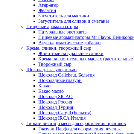
Агар-агар
Желатин
Загуститель для мастики
Загуститель для сливок и сметаны
Пищевые ароматизаторы
Натуральные экстракты
Пищевые ароматизаторы Mr Flavor, Великобр
Вкусо-ароматические добавки
Крема, сливки, творожный сыр
Животные натуральные сливки
Крема на растительных маслах (растительные
Творожный сыр
Шоколад, глазури, какао
Шоколад Callebaut, Бельгия
Шоколадные глазури
Какао
Какао масло
Шоколад SICAO
Шоколад Россия
Шоколад Турция
Шоколад Cargill (Бельгия)
Шоколад IRCA Италия
Гибкий айсинг, смеси для оформления пряников
Глазури Парфэ для оформления печенья