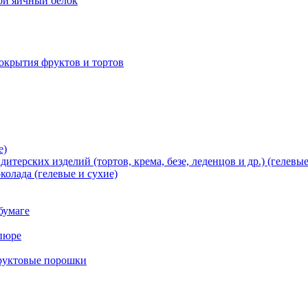
хой яичный белок
окрытия фруктов и тортов
е)
терских изделий (тортов, крема, безе, леденцов и др.) (гелевые
олада (гелевые и сухие)
бумаге
пюре
фруктовые порошки