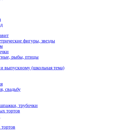
n
од
авит
етрические фигуры, звезды
ем
очки
тные, рыбы, птицы
 и выпускному (школьная тема)
ля
я, свадьбу
 шпажки, трубочки
ых тортов
х
 тортов