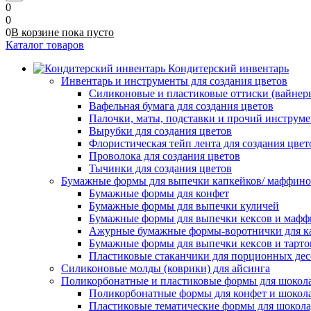
0
0
0
В корзине
пока
пусто
Каталог товаров
Кондитерский инвентарь
Инвентарь и инструменты для создания цветов
Силиконовые и пластиковые оттиски (вайнеры)
Вафельная бумага для создания цветов
Палочки, маты, подставки и прочий инструме
Вырубки для создания цветов
Флористическая тейп лента для создания цвет
Проволока для создания цветов
Тычинки для создания цветов
Бумажные формы для выпечки капкейков/ маффинов/
Бумажные формы для конфет
Бумажные формы для выпечки куличей
Бумажные формы для выпечки кексов и мафф
Ажурные бумажные формы-воротнички для к
Бумажные формы для выпечки кексов и тарто
Пластиковые стаканчики для порционных десе
Силиконовые молды (коврики) для айсинга
Поликорбонатные и пластиковые формы для шокол
Поликорбонатные формы для конфет и шокол
Пластиковые тематические формы для шокола