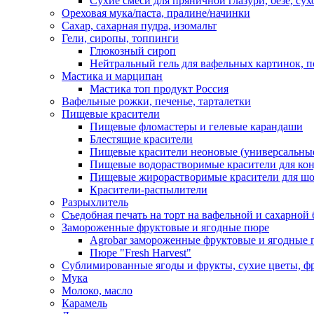
Сухие смеси для пряничной глазури, безе, су
Ореховая мука/паста, пралине/начинки
Сахар, сахарная пудра, изомальт
Гели, сиропы, топпинги
Глюкозный сироп
Нейтральный гель для вафельных картинок, п
Мастика и марципан
Мастика топ продукт Россия
Вафельные рожки, печенье, тарталетки
Пищевые красители
Пищевые фломастеры и гелевые карандаши
Блестящие красители
Пищевые красители неоновые (универсальны
Пищевые водорастворимые красители для конди
Пищевые жирорастворимые красители для шок
Красители-распылители
Разрыхлитель
Съедобная печать на торт на вафельной и сахарной 
Замороженные фруктовые и ягодные пюре
Agrobar замороженные фруктовые и ягодные 
Пюре "Fresh Harvest"
Сублимированные ягоды и фрукты, сухие цветы, 
Мука
Молоко, масло
Карамель