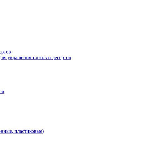
ертов
для украшения тортов и десертов
ой
онные, пластиковые)