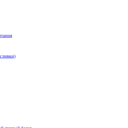
итания
 сливки)