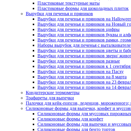
Пластиковые текстурные маты
Пластиковые формы для шоколадных плиток
Вырубки для печенья и пряников
Вырубки для печенья и пряников на Hallowee
Вырубки для печенья и пряников на Новый г
Вырубки для печенья и пряников цифры
Вырубки для печенья и пряников буквы и алф
Вырубки для печенья и пряников рамки, геом
Наборы вырубок для печенья с выталкивател
Вырубки для печенья и пряников цветы и баб
Вырубки для печенья и пряников звери/ живо
Вырубки для печенья и пряников разные
Вырубки для печенья и пряников к 1 сентября
Вырубки для печенья и пряников на Пасху
Вырубки для печенья и пряников на 8 марта
Вырубки для печенья и пряников на 23 февра
Вырубки для печенья и пряников на 14 феврал
Кондитерские термометры
Трафареты для выпечки
Палочки для кейк-попсов, леденцов, мороженного;
Силиконовые формы для выпечки, конфет и муссов
Силиконовые формы для муссовых пирожны
Силиконовые формы для конфет
Силиконовые формы для выпечки и муссовых
Силиконовые формы для бенто тортов