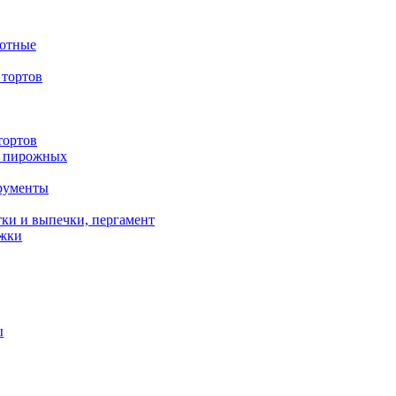
вотные
тортов
тортов
/ пирожных
трументы
ки и выпечки, пергамент
ожки
ы