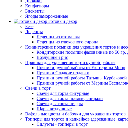
Дрожжи
Конфитюры
Бисквиты
Ягоды замороженные
Готовый декор
Безе
Леденцы
Леденцы из изомальта
Леденцы из глюкозного сиропа
Кондитерские посыпки для украшения тортов и дес
Кондитерские посыпки фасованные по 50 гр. 
Воздушный рис
Пряники для украшения торта ручной работы
Пряники ручной работы от Екатерины Моор
Пряники Сладкие подарки
Пряники ручной работы Татьяны Курбаковой
Пряники ручной работы от Марины Беспалов
Свечи в торт
Свечи для торта фигурные
Свечи для торта прямые, спирали
Свечи для торта цифры
Шары воздушные
Вафельные цветы и бабочки для украшения тортов
Топперы для тортов и капкейков (деревянные, карт
Силуэты - топперы в торт