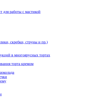
т для работы с мастикой
ики, скребки, струны и пр.)
укций в многоярусных тортах
ивания торта кремом
шоколада
ечки
тему
и