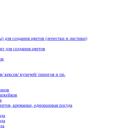
 для создания цветов (лепестки и листики)
нт для создания цветов
ов
 кексов/ куличей/ пирогов и пр.
инов
апкейков
в
ртов, креманки, одноразовая посуда
ада
ада
да