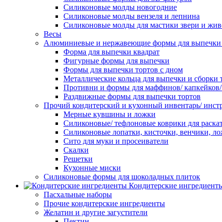
Силиконовые молды новогодние
Силиконовые молды вензеля и лепнина
Силиконовые молды для мастики звери и жи
Весы
Алюминиевые и нержавеющие формы для выпечки 
Форма для выпечки квадрат
Фигурные формы для выпечки
Формы для выпечки тортов с дном
Металлические кольца для выпечки и сборки 
Противни и формы для маффинов/ капкейков
Раздвижные формы для выпечки тортов
Прочий кондитерский и кухонный инвентарь/ инс
Мерные кувшины и ложки
Силиконовые/ тефлоновые коврики для раскат
Силиконовые лопатки, кисточки, венчики, л
Сито для муки и просеиватели
Скалки
Решетки
Кухонные миски
Силиконовые формы для шоколадных плиток
Кондитерские ингредиент
Пасхальные наборы
Прочие кондитерские ингредиенты
Желатин и другие загустители
Пектин