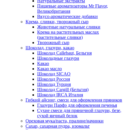
Натуральные экстракты
Пищевые ароматизаторы Mr Flavor,
Великобритания
Вкусо-ароматические добавки
Крема, сливки, творожный сыр
Животные натуральные сливки
Крема на растительных маслах
(растительные сливки)
Творожный сыр
Шоколад, глазури, какао
Шоколад Callebaut, Бельгия
Шоколадные глазури
Какао
Какао масло
Шоколад SICAO
Шоколад Россия
Шоколад Турция
Шоколад Cargill (Бельгия)
Шоколад IRCA Италия
Гибкий айсинг, смеси для оформления пряников
Глазури Парфэ для оформления печенья
Сухие смеси для пряничной глазури, безе,
сухой яичный белок
Ореховая мука/паста, пралине/начинки
Сахар, сахарная пудра, изомальт