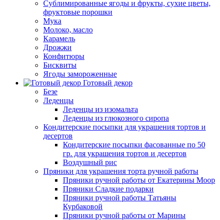
Сублимированные ягоды и фрукты, сухие цветы,
фруктовые порошки
Мука
Молоко, масло
Карамель
Дрожжи
Конфитюры
Бисквиты
Ягоды замороженные
Готовый декор
Безе
Леденцы
Леденцы из изомальта
Леденцы из глюкозного сиропа
Кондитерские посыпки для украшения тортов и
десертов
Кондитерские посыпки фасованные по 50
гр. для украшения тортов и десертов
Воздушный рис
Пряники для украшения торта ручной работы
Пряники ручной работы от Екатерины Моор
Пряники Сладкие подарки
Пряники ручной работы Татьяны
Курбаковой
Пряники ручной работы от Марины