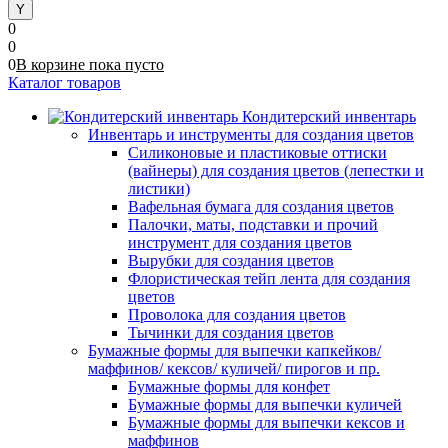
0
0
0
В корзине
пока
пусто
Каталог товаров
Кондитерский инвентарь
Инвентарь и инструменты для создания цветов
Силиконовые и пластиковые оттиски
(вайнеры) для создания цветов (лепестки и
листики)
Вафельная бумага для создания цветов
Палочки, маты, подставки и прочий
инструмент для создания цветов
Вырубки для создания цветов
Флористическая тейп лента для создания
цветов
Проволока для создания цветов
Тычинки для создания цветов
Бумажные формы для выпечки капкейков/
маффинов/ кексов/ куличей/ пирогов и пр.
Бумажные формы для конфет
Бумажные формы для выпечки куличей
Бумажные формы для выпечки кексов и
маффинов