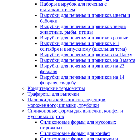
Наборы вырубок для печенья с
выталкивателем
Вырубки для печенья и пряников цветы и
бабочки
Вырубки для печенья и пряников звери/
животные, рыбы, птицы
Вырубки для печенья и пряников разные
Вырубки для печенья и пряников к 1
сентября и выпускному (школьная тема)
Вырубки для печенья и пряников на Пасху
Вырубки для печенья и пряников на 8 марта
Вырубки для печенья и пряников на 23
февраля
Вырубки для печенья и пряников на 14
февраля, свадьбу
Кондитерские термометры
Трафареты для выпечки
Палочки для кейк-попсов, леденцов,
мороженного; шпажки, трубочки
Силиконовые формы для выпечки, конфет и
муссовых тортов
Силиконовые формы для муссовых
пирожных
Силиконовые формы для конфет
Силиконовые формы для выпечки и