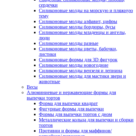
сердечки
Силиконовые молды на морскую и пляжную
тему
Силиконовые молды алфавит, цифры
Силиконовые молды бордюры, бусы
Силиконовые молды младенцы и ангелы,
люди
Силиконовые молды разные
Силиконовые молды цветы, бабочки,
листики
Силиконовые формы для 3D фигурок
Силиконовые молды новогодние
Силиконовые молды вензеля и лепнина
Силиконовые молды для мастики звери и
животные
Весы
Алюминиевые и нержавеющие формы для
выпечки тортов
Форма для выпечки квадрат
Фигурные формы для выпечки
Формы для выпечки тортов с дном
Металлические кольца для выпечки и сборки
тортов
Противни и формы для маффинов/