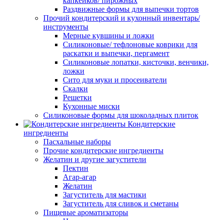
капкейков/ пирожных
Раздвижные формы для выпечки тортов
Прочий кондитерский и кухонный инвентарь/
инструменты
Мерные кувшины и ложки
Силиконовые/ тефлоновые коврики для
раскатки и выпечки, пергамент
Силиконовые лопатки, кисточки, венчики,
ложки
Сито для муки и просеиватели
Скалки
Решетки
Кухонные миски
Силиконовые формы для шоколадных плиток
Кондитерские
ингредиенты
Пасхальные наборы
Прочие кондитерские ингредиенты
Желатин и другие загустители
Пектин
Агар-агар
Желатин
Загуститель для мастики
Загуститель для сливок и сметаны
Пищевые ароматизаторы