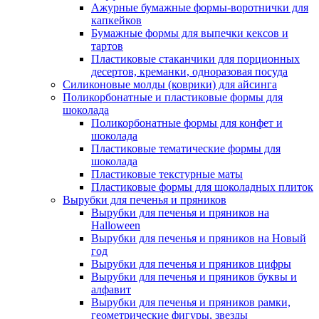
Ажурные бумажные формы-воротнички для
капкейков
Бумажные формы для выпечки кексов и
тартов
Пластиковые стаканчики для порционных
десертов, креманки, одноразовая посуда
Силиконовые молды (коврики) для айсинга
Поликорбонатные и пластиковые формы для
шоколада
Поликорбонатные формы для конфет и
шоколада
Пластиковые тематические формы для
шоколада
Пластиковые текстурные маты
Пластиковые формы для шоколадных плиток
Вырубки для печенья и пряников
Вырубки для печенья и пряников на
Halloween
Вырубки для печенья и пряников на Новый
год
Вырубки для печенья и пряников цифры
Вырубки для печенья и пряников буквы и
алфавит
Вырубки для печенья и пряников рамки,
геометрические фигуры, звезды