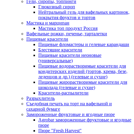
Гели, сиропы, топпинги
Глюкозный сироп
Нейтральный гель для вафельных картинок,
покрытия фруктов и тортов
Мастика и марципан
Мастика топ продукт Россия
Вафельные рожки, печенье, тарталетки
Пищевые красители
Пищевые фломастеры и гелевые карандаши
Блестящие красители
Пищевые красители неоновые
(универсальные)
Пищевые водорастворимые красители для
кондитерских изделий (тортов, крема, безе,
леденцов и др.) (гелевые и сухие)
Пищевые жирорастворимые красители для
шоколада (гелевые и сухие)
Красители-распылители
Разрыхлитель
Съедобная печать на торт на вафельной и
сахарной бумаге
Замороженные фруктовые и ягодные пюре
Agrobar замороженные фруктовые и ягодные
пюре
Пюре "Fresh Harvest"