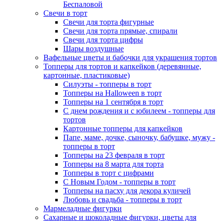
Беспаловой
Свечи в торт
Свечи для торта фигурные
Свечи для торта прямые, спирали
Свечи для торта цифры
Шары воздушные
Вафельные цветы и бабочки для украшения тортов
Топперы для тортов и капкейков (деревянные,
картонные, пластиковые)
Силуэты - топперы в торт
Топперы на Halloween в торт
Топперы на 1 сентября в торт
С днем рождения и с юбилеем - топперы для
тортов
Картонные топперы для капкейков
Папе, маме, дочке, сыночку, бабушке, мужу -
топперы в торт
Топперы на 23 февраля в торт
Топперы на 8 марта для торта
Топперы в торт с цифрами
С Новым Годом - топперы в торт
Топперы на пасху для декора куличей
Любовь и свадьба - топперы в торт
Мармеладные фигурки
Сахарные и шоколадные фигурки, цветы для