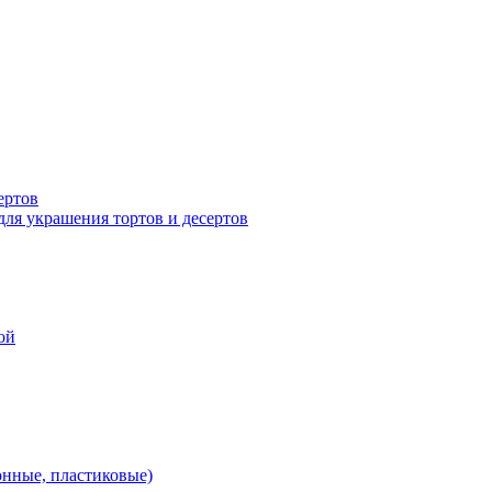
ертов
для украшения тортов и десертов
ой
онные, пластиковые)