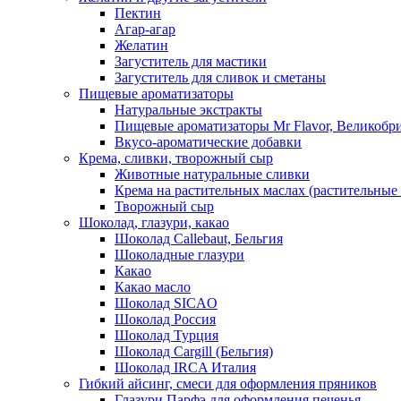
Пектин
Агар-агар
Желатин
Загуститель для мастики
Загуститель для сливок и сметаны
Пищевые ароматизаторы
Натуральные экстракты
Пищевые ароматизаторы Mr Flavor, Великобр
Вкусо-ароматические добавки
Крема, сливки, творожный сыр
Животные натуральные сливки
Крема на растительных маслах (растительные
Творожный сыр
Шоколад, глазури, какао
Шоколад Callebaut, Бельгия
Шоколадные глазури
Какао
Какао масло
Шоколад SICAO
Шоколад Россия
Шоколад Турция
Шоколад Cargill (Бельгия)
Шоколад IRCA Италия
Гибкий айсинг, смеси для оформления пряников
Глазури Парфэ для оформления печенья