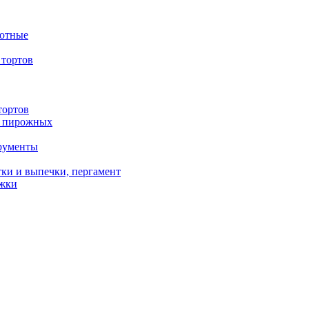
вотные
тортов
тортов
/ пирожных
трументы
ки и выпечки, пергамент
ожки