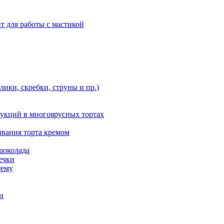
т для работы с мастикой
ики, скребки, струны и пр.)
укций в многоярусных тортах
ивания торта кремом
шоколада
ечки
тему
и