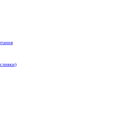
итания
 сливки)