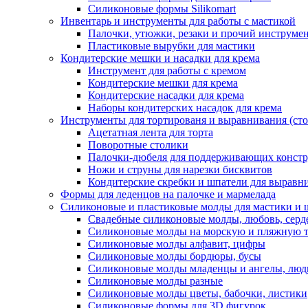
Силиконовые формы Silikomart
Инвентарь и инструменты для работы с мастикой
Палочки, утюжки, резаки и прочий инструмен
Пластиковые вырубки для мастики
Кондитерские мешки и насадки для крема
Инструмент для работы с кремом
Кондитерские мешки для крема
Кондитерские насадки для крема
Наборы кондитерских насадок для крема
Инструменты для тортированя и выравнивания (стол
Ацетатная лента для торта
Поворотные столики
Палочки-дюбеля для поддерживающих констр
Ножи и струны для нарезки бисквитов
Кондитерские скребки и шпатели для выравн
Формы для леденцов на палочке и мармелада
Силиконовые и пластиковые молды для мастики и 
Свадебные силиконовые молды, любовь, серд
Силиконовые молды на морскую и пляжную 
Силиконовые молды алфавит, цифры
Силиконовые молды бордюры, бусы
Силиконовые молды младенцы и ангелы, люд
Силиконовые молды разные
Силиконовые молды цветы, бабочки, листики
Силиконовые формы для 3D фигурок