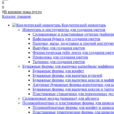
0
0
0
В корзине
пока
пусто
Каталог товаров
Кондитерский инвентарь
Инвентарь и инструменты для создания цветов
Силиконовые и пластиковые оттиски (вайнеры)
Вафельная бумага для создания цветов
Палочки, маты, подставки и прочий инструме
Вырубки для создания цветов
Флористическая тейп лента для создания цвет
Проволока для создания цветов
Тычинки для создания цветов
Бумажные формы для выпечки капкейков/ маффинов/
Бумажные формы для конфет
Бумажные формы для выпечки куличей
Бумажные формы для выпечки кексов и мафф
Ажурные бумажные формы-воротнички для к
Бумажные формы для выпечки кексов и тарто
Пластиковые стаканчики для порционных десе
Силиконовые молды (коврики) для айсинга
Поликорбонатные и пластиковые формы для шокол
Поликорбонатные формы для конфет и шокол
Пластиковые тематические формы для шокола