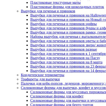
Пластиковые текстурные маты
Пластиковые формы для шоколадных плиток
Вырубки для печенья и пряников
Вырубки для печенья и пряников на Hallowee
Вырубки для печенья и пряников на Новый г
Вырубки для печенья и пряников цифры
Вырубки для печенья и пряников буквы и алф
Вырубки для печенья и пряников рамки, геом
Наборы вырубок для печенья с выталкивател
Вырубки для печенья и пряников цветы и баб
Вырубки для печенья и пряников звери/ живо
Вырубки для печенья и пряников разные
Вырубки для печенья и пряников к 1 сентября
Вырубки для печенья и пряников на Пасху
Вырубки для печенья и пряников на 8 марта
Вырубки для печенья и пряников на 23 февра
Вырубки для печенья и пряников на 14 феврал
Кондитерские термометры
Трафареты для выпечки
Палочки для кейк-попсов, леденцов, мороженного;
Силиконовые формы для выпечки, конфет и муссов
Силиконовые формы для муссовых пирожны
Силиконовые формы для конфет
Силиконовые формы для выпечки и муссовых
Силиконовые формы для бенто тортов