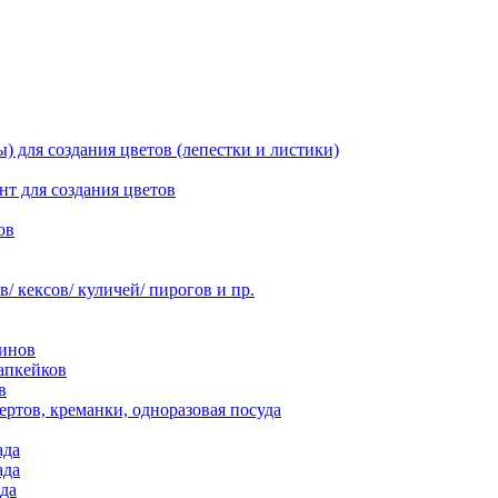
 для создания цветов (лепестки и листики)
нт для создания цветов
ов
 кексов/ куличей/ пирогов и пр.
инов
апкейков
в
ртов, креманки, одноразовая посуда
ада
ада
да