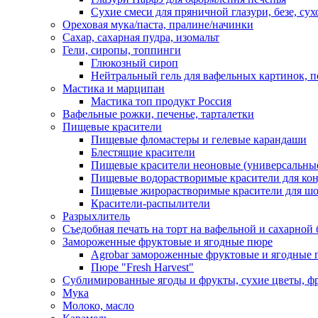
Сухие смеси для пряничной глазури, безе, су
Ореховая мука/паста, пралине/начинки
Сахар, сахарная пудра, изомальт
Гели, сиропы, топпинги
Глюкозный сироп
Нейтральный гель для вафельных картинок, п
Мастика и марципан
Мастика топ продукт Россия
Вафельные рожки, печенье, тарталетки
Пищевые красители
Пищевые фломастеры и гелевые карандаши
Блестящие красители
Пищевые красители неоновые (универсальны
Пищевые водорастворимые красители для конди
Пищевые жирорастворимые красители для шок
Красители-распылители
Разрыхлитель
Съедобная печать на торт на вафельной и сахарной 
Замороженные фруктовые и ягодные пюре
Agrobar замороженные фруктовые и ягодные 
Пюре "Fresh Harvest"
Сублимированные ягоды и фрукты, сухие цветы, 
Мука
Молоко, масло