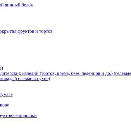
хой яичный белок
окрытия фруктов и тортов
е)
терских изделий (тортов, крема, безе, леденцов и др.) (гелевые
олада (гелевые и сухие)
бумаге
пюре
фруктовые порошки