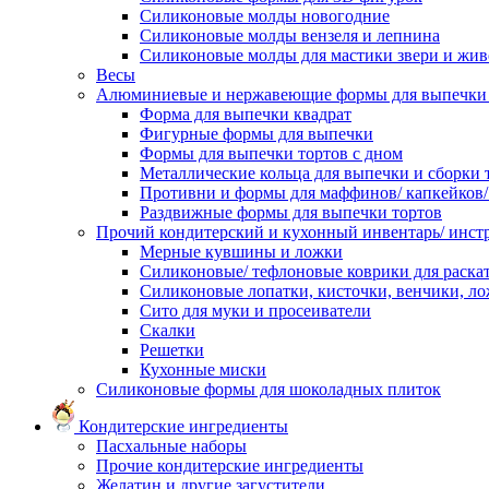
Силиконовые молды новогодние
Силиконовые молды вензеля и лепнина
Силиконовые молды для мастики звери и жи
Весы
Алюминиевые и нержавеющие формы для выпечки 
Форма для выпечки квадрат
Фигурные формы для выпечки
Формы для выпечки тортов с дном
Металлические кольца для выпечки и сборки 
Противни и формы для маффинов/ капкейков
Раздвижные формы для выпечки тортов
Прочий кондитерский и кухонный инвентарь/ инс
Мерные кувшины и ложки
Силиконовые/ тефлоновые коврики для раскат
Силиконовые лопатки, кисточки, венчики, л
Сито для муки и просеиватели
Скалки
Решетки
Кухонные миски
Силиконовые формы для шоколадных плиток
Кондитерские ингредиенты
Пасхальные наборы
Прочие кондитерские ингредиенты
Желатин и другие загустители