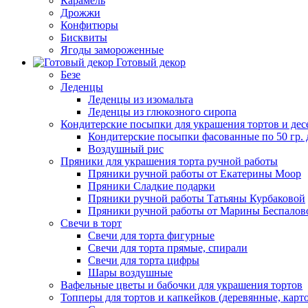
Карамель
Дрожжи
Конфитюры
Бисквиты
Ягоды замороженные
Готовый декор
Безе
Леденцы
Леденцы из изомальта
Леденцы из глюкозного сиропа
Кондитерские посыпки для украшения тортов и дес
Кондитерские посыпки фасованные по 50 гр. 
Воздушный рис
Пряники для украшения торта ручной работы
Пряники ручной работы от Екатерины Моор
Пряники Сладкие подарки
Пряники ручной работы Татьяны Курбаковой
Пряники ручной работы от Марины Беспалов
Свечи в торт
Свечи для торта фигурные
Свечи для торта прямые, спирали
Свечи для торта цифры
Шары воздушные
Вафельные цветы и бабочки для украшения тортов
Топперы для тортов и капкейков (деревянные, карт