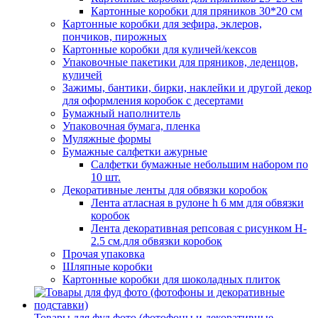
Картонные коробки для пряников 30*20 см
Картонные коробки для зефира, эклеров,
пончиков, пирожных
Картонные коробки для куличей/кексов
Упаковочные пакетики для пряников, леденцов,
куличей
Зажимы, бантики, бирки, наклейки и другой декор
для оформления коробок с десертами
Бумажный наполнитель
Упаковочная бумага, пленка
Муляжные формы
Бумажные салфетки ажурные
Салфетки бумажные небольшим набором по
10 шт.
Декоративные ленты для обвязки коробок
Лента атласная в рулоне h 6 мм для обвязки
коробок
Лента декоративная репсовая с рисунком H-
2.5 см.для обвязки коробок
Прочая упаковка
Шляпные коробки
Картонные коробки для шоколадных плиток
Товары для фуд фото (фотофоны и декоративные