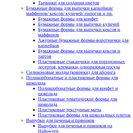
Тычинки для создания цветов
Бумажные формы для выпечки капкейков/
маффинов/ кексов/ куличей/ пирогов и пр.
Бумажные формы для конфет
Бумажные формы для выпечки куличей
Бумажные формы для выпечки кексов и
маффинов
Ажурные бумажные формы-воротнички для
капкейков
Бумажные формы для выпечки кексов и
тартов
Пластиковые стаканчики для порционных
десертов, креманки, одноразовая посуда
Силиконовые молды (коврики) для айсинга
Поликорбонатные и пластиковые формы для
шоколада
Поликорбонатные формы для конфет и
шоколада
Пластиковые тематические формы для
шоколада
Пластиковые текстурные маты
Пластиковые формы для шоколадных плиток
Вырубки для печенья и пряников
Вырубки для печенья и пряников на
Halloween