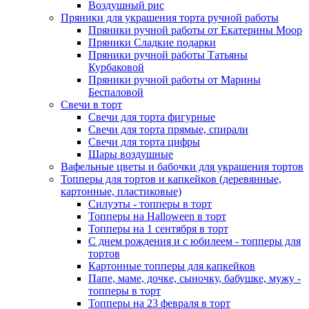
Воздушный рис
Пряники для украшения торта ручной работы
Пряники ручной работы от Екатерины Моор
Пряники Сладкие подарки
Пряники ручной работы Татьяны
Курбаковой
Пряники ручной работы от Марины
Беспаловой
Свечи в торт
Свечи для торта фигурные
Свечи для торта прямые, спирали
Свечи для торта цифры
Шары воздушные
Вафельные цветы и бабочки для украшения тортов
Топперы для тортов и капкейков (деревянные,
картонные, пластиковые)
Силуэты - топперы в торт
Топперы на Halloween в торт
Топперы на 1 сентября в торт
С днем рождения и с юбилеем - топперы для
тортов
Картонные топперы для капкейков
Папе, маме, дочке, сыночку, бабушке, мужу -
топперы в торт
Топперы на 23 февраля в торт