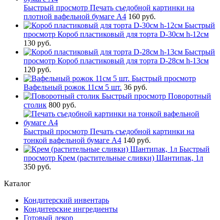
Быстрый просмотр
Печать съедобной картинки на
плотной вафельной бумаге А4
160 руб.
Быстрый
просмотр
Короб пластиковый для торта D-30см h-12см
130 руб.
Быстрый
просмотр
Короб пластиковый для торта D-28см h-13см
120 руб.
Быстрый просмотр
Вафельный рожок 11см 5 шт.
36 руб.
Быстрый просмотр
Поворотный
столик
800 руб.
Быстрый просмотр
Печать съедобной картинки на
тонкой вафельной бумаге А4
140 руб.
Быстрый
просмотр
Крем (растительные сливки) Шантипак, 1л
350 руб.
Каталог
Кондитерский инвентарь
Кондитерские ингредиенты
Готовый декор