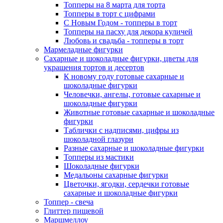
Топперы на 8 марта для торта
Топперы в торт с цифрами
С Новым Годом - топперы в торт
Топперы на пасху для декора куличей
Любовь и свадьба - топперы в торт
Мармеладные фигурки
Сахарные и шоколадные фигурки, цветы для
украшения тортов и десертов
К новому году готовые сахарные и
шоколадные фигурки
Человечки, ангелы, готовые сахарные и
шоколадные фигурки
Животные готовые сахарные и шоколадные
фигурки
Таблички с надписями, цифры из
шоколадной глазури
Разные сахарные и шоколадные фигурки
Топперы из мастики
Шоколадные фигурки
Медальоны сахарные фигурки
Цветочки, ягодки, сердечки готовые
сахарные и шоколадные фигурки
Топпер - свеча
Глиттер пищевой
Маршмеллоу