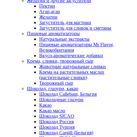
Желатин и другие загустители
Пектин
Агар-агар
Желатин
Загуститель для мастики
Загуститель для сливок и сметаны
Пищевые ароматизаторы
Натуральные экстракты
Пищевые ароматизаторы Mr Flavor,
Великобритания
Вкусо-ароматические добавки
Крема, сливки, творожный сыр
Животные натуральные сливки
Крема на растительных маслах
(растительные сливки)
Творожный сыр
Шоколад, глазури, какао
Шоколад Callebaut, Бельгия
Шоколадные глазури
Какао
Какао масло
Шоколад SICAO
Шоколад Россия
Шоколад Турция
Шоколад Cargill (Бельгия)