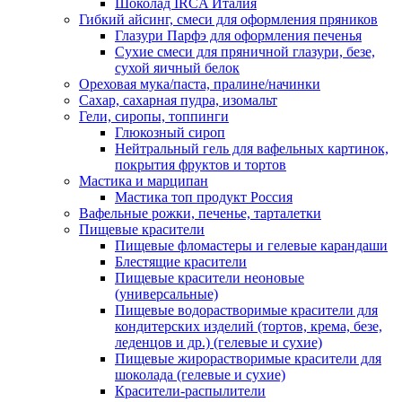
Шоколад IRCA Италия
Гибкий айсинг, смеси для оформления пряников
Глазури Парфэ для оформления печенья
Сухие смеси для пряничной глазури, безе,
сухой яичный белок
Ореховая мука/паста, пралине/начинки
Сахар, сахарная пудра, изомальт
Гели, сиропы, топпинги
Глюкозный сироп
Нейтральный гель для вафельных картинок,
покрытия фруктов и тортов
Мастика и марципан
Мастика топ продукт Россия
Вафельные рожки, печенье, тарталетки
Пищевые красители
Пищевые фломастеры и гелевые карандаши
Блестящие красители
Пищевые красители неоновые
(универсальные)
Пищевые водорастворимые красители для
кондитерских изделий (тортов, крема, безе,
леденцов и др.) (гелевые и сухие)
Пищевые жирорастворимые красители для
шоколада (гелевые и сухие)
Красители-распылители