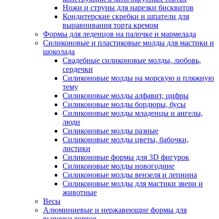
Ножи и струны для нарезки бисквитов
Кондитерские скребки и шпатели для
выравнивания торта кремом
Формы для леденцов на палочке и мармелада
Силиконовые и пластиковые молды для мастики и
шоколада
Свадебные силиконовые молды, любовь,
сердечки
Силиконовые молды на морскую и пляжную
тему
Силиконовые молды алфавит, цифры
Силиконовые молды бордюры, бусы
Силиконовые молды младенцы и ангелы,
люди
Силиконовые молды разные
Силиконовые молды цветы, бабочки,
листики
Силиконовые формы для 3D фигурок
Силиконовые молды новогодние
Силиконовые молды вензеля и лепнина
Силиконовые молды для мастики звери и
животные
Весы
Алюминиевые и нержавеющие формы для
выпечки тортов