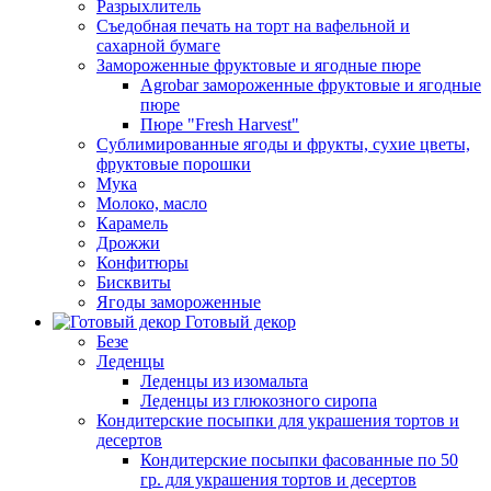
Разрыхлитель
Съедобная печать на торт на вафельной и
сахарной бумаге
Замороженные фруктовые и ягодные пюре
Agrobar замороженные фруктовые и ягодные
пюре
Пюре "Fresh Harvest"
Сублимированные ягоды и фрукты, сухие цветы,
фруктовые порошки
Мука
Молоко, масло
Карамель
Дрожжи
Конфитюры
Бисквиты
Ягоды замороженные
Готовый декор
Безе
Леденцы
Леденцы из изомальта
Леденцы из глюкозного сиропа
Кондитерские посыпки для украшения тортов и
десертов
Кондитерские посыпки фасованные по 50
гр. для украшения тортов и десертов